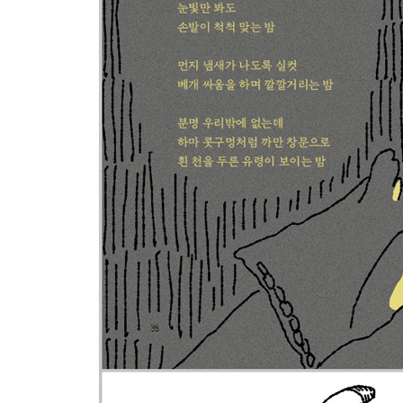
랄 라 사랑받는 방법
이봉직 엄마의 집
문근영 눈물범벅
이묘신 배추 두 통
조영수 습관
한상순 잠귀
추수진 비누
신민규 털의 역할
이근정 장마
방주현 눈알 두 개 붙이면
변은경 푸른 오리 배
마감의 글