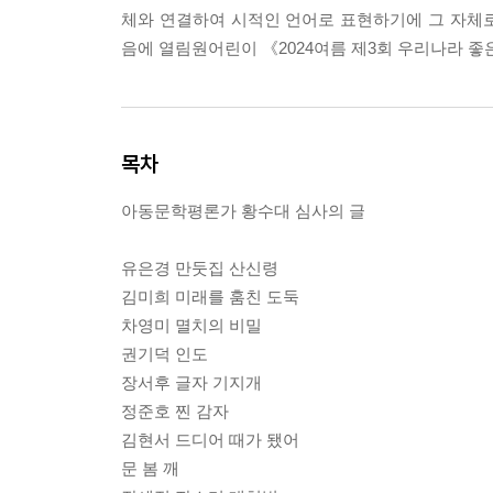
체와 연결하여 시적인 언어로 표현하기에 그 자체
음에 열림원어린이 《2024여름 제3회 우리나라 
목차
아동문학평론가 황수대 심사의 글
유은경 만둣집 산신령
김미희 미래를 훔친 도둑
차영미 멸치의 비밀
권기덕 인도
장서후 글자 기지개
정준호 찐 감자
김현서 드디어 때가 됐어
문 봄 깨