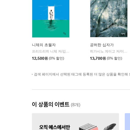
니체의 초월자
공허한 십자가
프리드리히 니체 저/김철 편역
히읏
히가시노 게이고 저/이선희 역
|
12,500
원
(0% 할인)
13,700
원
(0% 할인)
검색 페이지에서 선택된 태그에 등록된 더 많은 상품을 확인해 
이 상품의 이벤트
(8개)