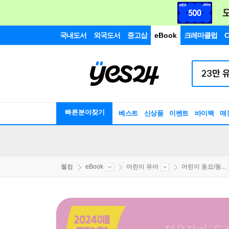
국내도서
외국도서
중고샵
eBook
크레마클럽
C
빠른분야찾기
베스트
신상품
이벤트
바이백
매
웰컴
eBook
어린이 유아
어린이 동요/동...