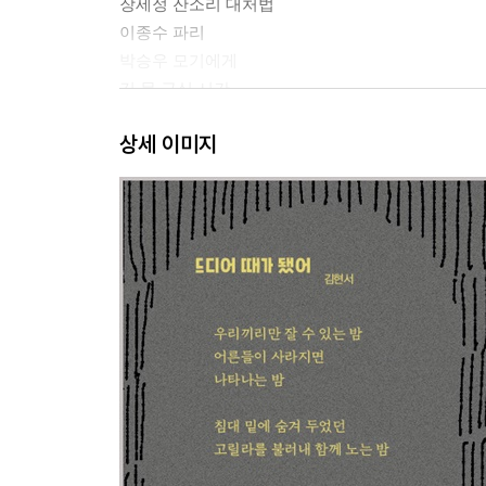
장세정 잔소리 대처법
이종수 파리
박승우 모기에게
김 물 급식 시간
임복순 한 알의 힘
상세 이미지
박혜선 라면
이장근 모서리의 발견
김현숙 등대
이정록 화났습니다
정연철 분수는 원수
우승경 혼자가 아니야
유화란 코끼리 그릇
유하정 이상하고 아름다운
조정인 고양이 옥이가 물 마실 때
연지민 오월
송찬호 천둥과 번개
이상교 밤 한 마리
전병호 쇼윈도 안의 강아지