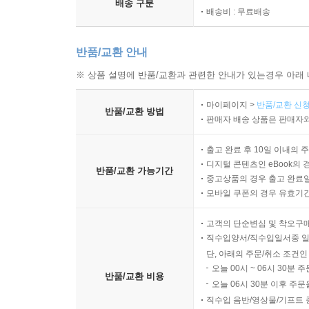
배송 구분
배송비 : 무료배송
반품/교환 안내
※ 상품 설명에 반품/교환과 관련한 안내가 있는경우 아래 
마이페이지 >
반품/교환 신청
반품/교환 방법
판매자 배송 상품은 판매자와
출고 완료 후 10일 이내의 
디지털 콘텐츠인 eBook의 
반품/교환 가능기간
중고상품의 경우 출고 완료일
모바일 쿠폰의 경우 유효기간(
고객의 단순변심 및 착오구
직수입양서/직수입일서중 일
단, 아래의 주문/취소 조건인
오늘 00시 ~ 06시 30분 
반품/교환 비용
오늘 06시 30분 이후 주문
직수입 음반/영상물/기프트 