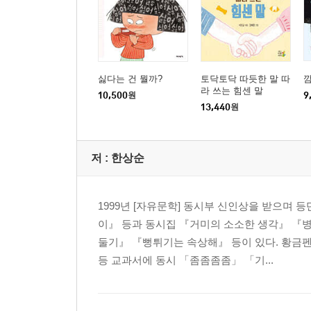
싫다는 건 뭘까?
토닥토닥 따듯한 말 따
깜
라 쓰는 힘센 말
10,500
원
9
13,440
원
저 :
한상순
1999년 [자유문학] 동시부 신인상을 받으며
이』 등과 동시집 『거미의 소소한 생각』 『
둘기』 『뻥튀기는 속상해』 등이 있다. 황금
등 교과서에 동시 「좀좀좀좀」 「기...