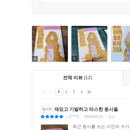
오늘날 우리 사회는 고도로 발달한 물질문명과 더욱
동심입니다. 잘 알다시피 동시의 근간은 ‘동심’입니
이들이 이 책에 실린 동시들을 읽고 가슴 넉넉히 
_우리나라 좋은동시 선정위원 황수대(아동문학평론
아이들의 시선과 발상에서 태어난 37편의 동시들을
눈부신 여름날 이 책을 들고 밖으로 나가길 바란
6
5
아니라 그림도 꼼꼼히 ‘읽어’ 보길 바란다. 어린이
우리는 화가와 만나지 않아도 질문하고 답할 수 있
전체 리뷰
(12)
열림원어린이 편집부가 이 작고 아름다운 비밀을 지
1
2
3
■ 교과과정 연계
재밌고 기발하고 따스한 동시들
종이책
*2-1 국어 1. 시를 즐겨요
2****3
2024-06-22
신고
|
|
|
*2-2 국어 1. 장면을 떠올리며
최근 동시를 쓰는 시인의 수가
*3-1 국어 1. 재미가 톡톡톡