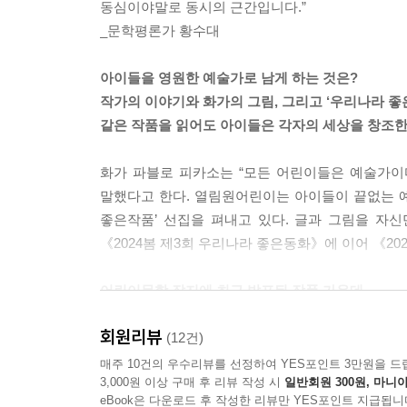
동심이야말로 동시의 근간입니다.”
_문학평론가 황수대
아이들을 영원한 예술가로 남게 하는 것은?
작가의 이야기와 화가의 그림, 그리고 ‘우리나라 좋
같은 작품을 읽어도 아이들은 각자의 세상을 창조한
화가 파블로 피카소는 “모든 어린이들은 예술가이
말했다고 한다. 열림원어린이는 아이들이 끝없는 예술
좋은작품’ 선집을 펴내고 있다. 글과 그림을 자신
《2024봄 제3회 우리나라 좋은동화》에 이어 《2
어린이문학 잡지에 최근 발표된 작품 가운데
평론가가 추천하는 우수작만을 선정한 《2024여름
회원리뷰
(12건)
열린아동문학, 창비어린이, 어린이와문학, 아동문학
매주 10건의 우수리뷰를 선정하여 YES포인트 3만원을 드
3,000원 이상 구매 후 리뷰 작성 시
일반회원 300원, 마니아
읽어야 할 좋은 동시를 모아 엮은 《2024여
eBook은 다운로드 후 작성한 리뷰만 YES포인트 지급됩니