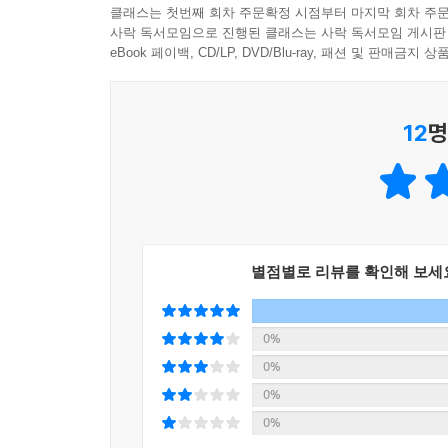
아동문학을 강의하는 황수대 평론가의 심도 있는 
클래스는 첫번째 회차 주문확정 시점부터 마지막 회차 주문
고려했으며, 어느 하나의 잡지에 치우치지 않도록
사락 독서모임으로 진행된 클래스는 사락 독서모임 게시판
〈일상〉, 〈환경〉, 〈가족〉, 〈친구〉, 〈배
eBook 페이백, CD/LP, DVD/Blu-ray, 패션 및 판매금
수상한, 우리나라에서 내로라하는 쟁쟁한 37명의 동
12
명
감자가 물었어요
혹시/ 나/ 살쪘어?
젓가락이 감자를/ 살짝 눌러 보더니
아니/ 더/ 쪄도 될 것 같아
- 정준호, 〈찐 감자〉 전문
별점별로 리뷰를 확인해 보세
이 동시는 “감자가 물었어요” “젓가락이 감자를
동음이의어로 ‘뜨거운 김으로 익히거나 데우다’와 ‘(
동시를 창작한 지 얼마 안 된 젊은 시인답게 발상이
0%
0%
이 책에 실린 동시는 지난 일 년 동안 여러 문예지
0%
우수한 작품들로 선정했습니다. 또한, 기성 시인들
0%
모두 한국 동시의 현재와 미래라고 할 수 있습니다.