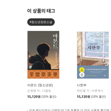
이 상품의 태그
#청소년장편소설
아몬드 (청소년판)
시한부
손원평 저
다즐링
백은별 저
바른북스
|
|
15,120
원
(10% 할인)
15,120
원
(10% 할인)
검색 페이지에서 선택된 태그에 등록된 더 많은 상품을 확인해 