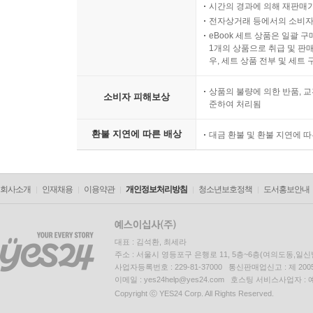
시간의 경과에 의해 재판매가
전자상거래 등에서의 소비자
eBook 세트 상품은 일괄 
1개의 상품으로 취급 및 판매
우, 세트 상품 전부 및 세트
상품의 불량에 의한 반품, 교
소비자 피해보상
준하여 처리됨
환불 지연에 따른 배상
대금 환불 및 환불 지연에 
회사소개
인재채용
이용약관
개인정보처리방침
청소년보호정책
도서홍보안내
대표 : 김석환, 최세라
주소 : 서울시 영등포구 은행로 11, 5층~6층(여의도동,일신
사업자등록번호 : 229-81-37000 통신판매업신고 : 제 200
이메일 : yes24help@yes24.com 호스팅 서비스사업자 :
Copyright ⓒ YES24 Corp. All Rights Reserved.