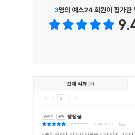
영욱이 이어 말했다.
이름이 바뀐다고 그림자까지 바뀌는 건 아니야
3
명의 예스24 회원이 평가한
“생각의 폭력. 미워하고 저주하는 거.”
영욱이 하나의 이마를 가리켰다.
9.
리라와 하나, 동우는 내가 선택하지 않은 이름, 
“머리로.”
가족과 일상이 한순간 뒤집히면서 혼란에 빠진다. 
이번에는 하나의 왼쪽 가슴을 가리켰다.
사는 곳도, 심지어 이름조차도 내가 알던 것이 아니었
“그리고 마음으로. 보이지는 않지만 가장 나쁜 거야.
하나는 친구 같던 엄마가 세상을 떠난 뒤 호된 사
--- pp.129-130
심연으로 자라나 하나를 집어삼킨다. 내 마음을 
하는가.
리라는 잠시 문방구를 바라보았다. 아주 오랜만인 것 
동우는 어려운 가정환경에 억눌려 자기 자신을 모른 
--- p.155
행복까지도 ‘나’를 비껴가 버렸다. 그런 동우에게 
전체 리뷰
(3)
도서관에서 마주쳐도 모른 척하는 사람은 동우가 
1
어려운 문제를 풀어 보고 싶다.
『탱탱볼』은 나 자신으로 살아가기가 버거운 모든 십
탱탱볼
종이책
구매
넘어 고유한 나 자신은 누구인지 치열하게 묻는다.
p********n
2024-10-28
신고
|
|
|
단단히 버티고 설 수 있다. 그렇기에 커다란 상실과 
- 좋은 문장이 많아서 밑줄을 정말 많이 그었다