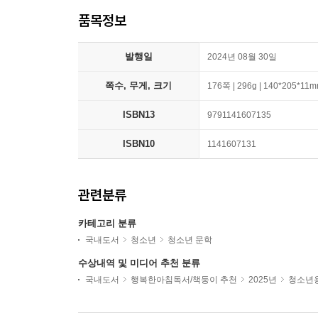
품목정보
발행일
2024년 08월 30일
쪽수, 무게, 크기
176쪽 | 296g | 140*205*11
ISBN13
9791141607135
ISBN10
1141607131
관련분류
카테고리 분류
국내도서
청소년
청소년 문학
수상내역 및 미디어 추천 분류
국내도서
행복한아침독서/책둥이 추천
2025년
청소년용