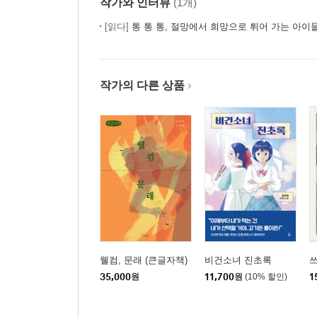
작가와 인터뷰
(1개)
[읽다]
통 통 통, 절망에서 희망으로 튀어 가는 아이
작가의 다른 상품
웰컴, 문래 (큰글자책)
비건소녀 진초록
35,000
원
11,700
원
(10% 할인)
1