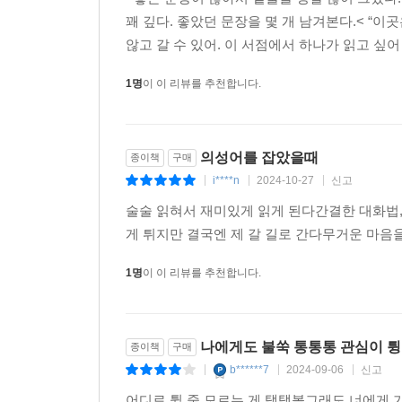
꽤 깊다. 좋았던 문장을 몇 개 남겨본다.< “
땅으로 던져도 하늘로 솟아오르는 탱탱볼처럼, 결코
않고 갈 수 있어. 이 서점에서 하나가 읽고 싶어 
그런 아이들을 가만히 지켜봐 주는 믿음직한 시선
1명
이 이 리뷰를 추천합니다.
“탱탱볼을 잡으면 이렇게 주먹이 돼요. 주먹은 용기
다시 일어선다. 그리고 이들 곁에는 항상 향수문방
알아챈다. 그러면서도 아무것도 모르는 척 무심
의성어를 잡았을때
종이책
구매
독자들의 마음에도 온기를 전한다.
i****n
2024-10-27
신고
|
|
|
술술 읽혀서 재미있게 읽게 된다간결한 대화법
『탱탱볼』에서는 사건을 해결해 나가는 미스터리의 
게 튀지만 결국엔 제 갈 길로 간다무거운 마
쌍둥이 문제를 풀어 나간다. 하나는 엄마가 남긴 암
아이들이 사건의 벽 앞에서 막막해할 때마다 “질문은
1명
이 이 리뷰를 추천합니다.
별개도 없어.” 같은 맞춤한 조언을 건넨다.
책의 맨 뒤에 실린 ‘추리소설 더 읽기’ 코너에서는
나에게도 불쑥 통통통 관심이 
종이책
구매
추리소설 거장의 고전부터 숨겨진 보석 같은 작품까
b******7
2024-09-06
신고
|
|
|
어디로 튈 줄 모르는 게 탱탱볼그래도 너에게 