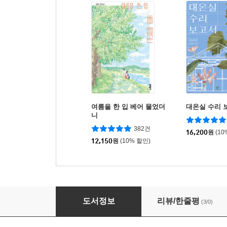
여름을 한 입 베어 물었더
대온실 수리 
니
382건
16,200
원
(10
12,150
원
(10% 할인)
탱탱볼
도서정보
리뷰/한줄평
(3/0)