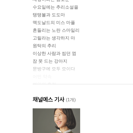
수요일에는 추리소설을
탱탱볼과 도도마
맥도날드의 미스 마플
흔들리는 노란 스마일리
고릴라는 생각하지 마
원탁의 추리
이상한 사람과 씹던 껌
잠 못 드는 강아지
문방구에 모두 모이다
어떤 약속
범인의 흔적
클로즈드 서클
채널예스 기사
놓을 수 없기에
(1개)
거꾸로 선 나무
두 개의 이름
쌍둥이의 방
엄마의 비밀 메시지