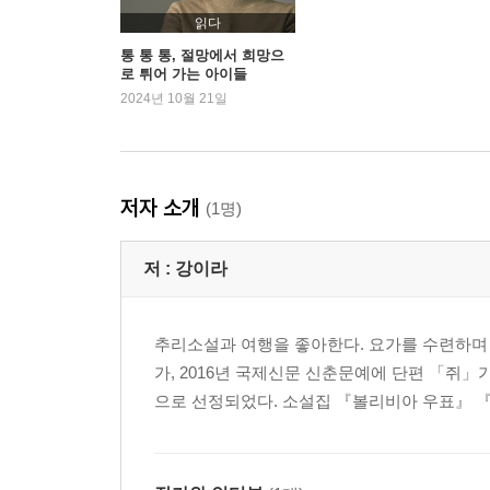
나는 나
읽다
언젠가 다시
통 통 통, 절망에서 희망으
로 튀어 가는 아이들
제자리멀리뛰기
2024년 10월 21일
여름방학
모험의 시작
어제 던진 공
저자 소개
(1명)
작가 노트
추리소설 더 읽기
저 :
강이라
추리소설과 여행을 좋아한다. 요가를 수련하며
가, 2016년 국제신문 신춘문예에 단편 「쥐
으로 선정되었다. 소설집 『볼리비아 우표』 『