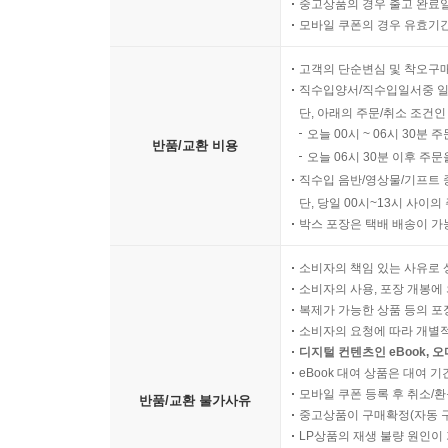
중고상품의 경우 출고 완료일
모바일 쿠폰의 경우 유효기간(
고객의 단순변심 및 착오구
직수입양서/직수입일서중 일
단, 아래의 주문/취소 조건인
오늘 00시 ~ 06시 30분 
반품/교환 비용
오늘 06시 30분 이후 주문
직수입 음반/영상물/기프트 
단, 당일 00시~13시 사이
박스 포장은 택배 배송이 가
소비자의 책임 있는 사유로 
소비자의 사용, 포장 개봉에 
복제가 가능한 상품 등의 포장을 
소비자의 요청에 따라 개별
디지털 컨텐츠인 eBook, 
eBook 대여 상품은 대여 기
모바일 쿠폰 등록 후 취소/환
반품/교환 불가사유
중고상품이 구매확정(자동 
LP상품의 재생 불량 원인이 기