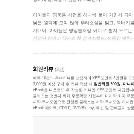
“…….”
“바로 선의야. 좋은 뜻, 착한 마음, 바른 행동.”
아이들과 영욱은 사건을 하나씩 풀어 가면서 각자
동우는 잠자코 영욱의 말을 들었다.
낡은 원탁에 모여 앉아 추리소설을 읽고, 꽈배기
“섣부른 너의 행동이 그 아이에겐 더 큰 상처가 될 수 
기대어, 아이들은 탱탱볼처럼 어디로 튈지 모르는 
--- p.69
선정된 강이라 작가의 첫 장편소설로, 생동감 넘치
“사람도 마찬가지 아닐까. 뭐라고 불리든 결국 나는 
손님은 없지만 사건은 넘치는 향수문방구
는 외할, 동우는 미스 마플이지. 그렇다고 해서 내
오늘도 문 열었습니다!
림자까지 바뀌는 건 아니야.”
회원리뷰
(3건)
--- p.115
향수문방구는 손님이 하루에 한두 명밖에 오지 
매주 10건의 우수리뷰를 선정하여 YES포인트 3만원을 드
3,000원 이상 구매 후 리뷰 작성 시
일반회원 300원, 마니아
추리소설을 읽으며 고요하게 보낸다. 그런 영욱 
“탱탱볼을 잡으면 이렇게 주먹이 돼요. 주먹은 용기가
eBook은 다운로드 후 작성한 리뷰만 YES포인트 지급됩니
영욱의 날들은 예측할 수 없는 방향으로 흐르기 
영욱은 자신의 주먹을 가만히 내려다보았다.
클래스는 첫번째 회차 주문확정 시점부터 마지막 회차 주문
의심 많고 툭툭대서 오해받기 십상인 고등학생 동
사락 독서모임으로 진행된 클래스는 사락 독서모임 게시판
“그러네. 용기가 나네.”
정도다! 과연 향수문방구 아이들은 무무를 재울 수
eBook 페이백, CD/LP, DVD/Blu-ray, 패션 및 판매금
--- p.119
가진 아이는 누구일까? 하나의 엄마가 남긴 암호의
“이 소설에는 세 가지 폭력이 나와. 아이를 옥상에서
뭐라고 불리든, 결국 나는 나야