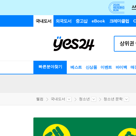
국내도서
외국도서
중고샵
eBook
크레마클럽
C
빠른분야찾기
베스트
신상품
이벤트
바이백
매
웰컴
국내도서
청소년
청소년 문학