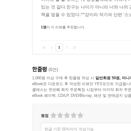
이제 탱탱볼은 제 손을 떠납니다. 누구의 마음에도 
있는 것 같다.친구는 나이가 아니라 너와 나의
향해 잘 튕겨 가기를 바라요._작가의 말에서
책을 덮을 수 있었다.^^강이라 작가의 단편 ‘스노
1명
이 이 리뷰를 추천합니다.
1
한줄평
(0건)
1,000원 이상 구매 후 한줄평 작성 시
일반회원 50원, 마니
eBook은 다운로드 후 작성한 리뷰만 YES포인트 지급됩니
클래스는 첫번째 회차 주문확정 시점부터 마지막 회차 주문
eBook 페이백, CD/LP, DVD/Blu-ray, 패션 및 판매금
평점
한글 기준 50자까지 작성가능