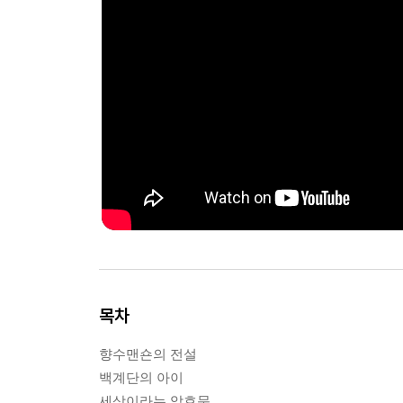
목차
향수맨숀의 전설
백계단의 아이
세상이라는 암호문