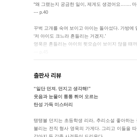
“왜 그랬는지 궁금한 일이, 제게도 생겼어요……. 마
--- p.40
꾸벅 고개를 숙여 보이고 아이는 돌아섰다. 가방에 
‘저 아이도 크느라 흔들리는 거겠지.’
영욱은 흔들리는 아이의 뒷모습이 보이지 않을 때까
--- p.45
“사람들은 왜 쉬운 것도 어렵게 생각하는지 모르겠어
출판사 리뷰
면 되는데, 왜 믿어야 하냐고 물으면 믿어야 믿는 대
--- p.59
“일단 던져. 던지고 생각해!”
웃음과 눈물이 통통 튀어 오르는
동우는 고등학생 서영지가 이상했다. 영지의 아주 
탄성 가득 미스터리
눌렀다. 항상 머리를 귀 뒤로 넘겼다. 책상에 팔꿈
--- p.62
탱탱볼 던지는 초등학생 리라, 추리소설 좋아하는 
불리는 전직 형사 영욱의 가게다. 그리고 이들을 따
“동우야. 사건을 대할 때 추리력이나 집요함보다 더 
강아지 등 각종 사건들이 드리운다.