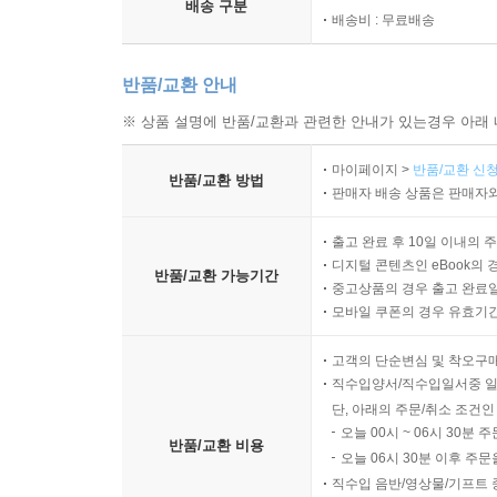
배송 구분
배송비 : 무료배송
반품/교환 안내
※ 상품 설명에 반품/교환과 관련한 안내가 있는경우 아래 
마이페이지 >
반품/교환 신청
반품/교환 방법
판매자 배송 상품은 판매자와
출고 완료 후 10일 이내의 
디지털 콘텐츠인 eBook의 
반품/교환 가능기간
중고상품의 경우 출고 완료일
모바일 쿠폰의 경우 유효기간(
고객의 단순변심 및 착오구
직수입양서/직수입일서중 일
단, 아래의 주문/취소 조건인
오늘 00시 ~ 06시 30분 
반품/교환 비용
오늘 06시 30분 이후 주문
직수입 음반/영상물/기프트 