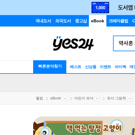
국내도서
외국도서
중고샵
eBook
크레마클럽
C
빠른분야찾기
베스트
신상품
이벤트
바이백
매
웰컴
eBook
어린이 유아
유아 그림책