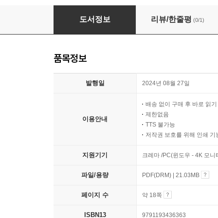
책 먹는 탐정 고양이 망고의 학급 사건
도서정보
리뷰/한줄평
(0/1)
품목정보
발행일
2024년 08월 27일
배송 없이 구매 후 바로 읽
제한없음
이용안내
TTS 불가능
저작권 보호를 위해 인쇄 기
지원기기
크레마 /PC(윈도우 - 4K 모
파일/용량
PDF(DRM) | 21.03MB
페이지 수
약 18쪽
ISBN13
9791193436363