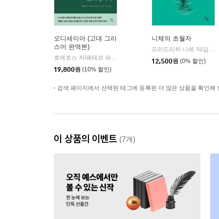
오디세이아 (고대 그리
니체의 초월자
스어 완역본)
프리드리히 니체 저/김철 편역
호메로스 저/페테르 파울 루벤스 그림/박문재 역
현대지성
|
12,500
원
(0% 할인)
19,800
원
(10% 할인)
검색 페이지에서 선택된 태그에 등록된 더 많은 상품을 확인해 
이 상품의 이벤트
(7개)