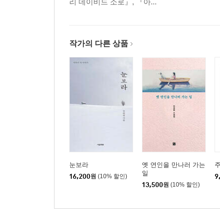
리 데이비드 소로』, 『아...
작가의 다른 상품
눈보라
옛 연인을 만나러 가는
일
16,200
원
(10% 할인)
9
13,500
원
(10% 할인)