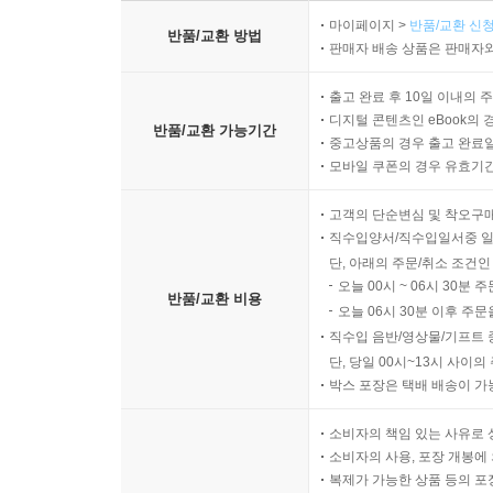
마이페이지 >
반품/교환 신청
반품/교환 방법
판매자 배송 상품은 판매자와
출고 완료 후 10일 이내의 
디지털 콘텐츠인 eBook의 
반품/교환 가능기간
중고상품의 경우 출고 완료일
모바일 쿠폰의 경우 유효기간(
고객의 단순변심 및 착오구
직수입양서/직수입일서중 일
단, 아래의 주문/취소 조건인
오늘 00시 ~ 06시 30분 
반품/교환 비용
오늘 06시 30분 이후 주문
직수입 음반/영상물/기프트 
단, 당일 00시~13시 사이
박스 포장은 택배 배송이 가
소비자의 책임 있는 사유로 
소비자의 사용, 포장 개봉에 
복제가 가능한 상품 등의 포장을 