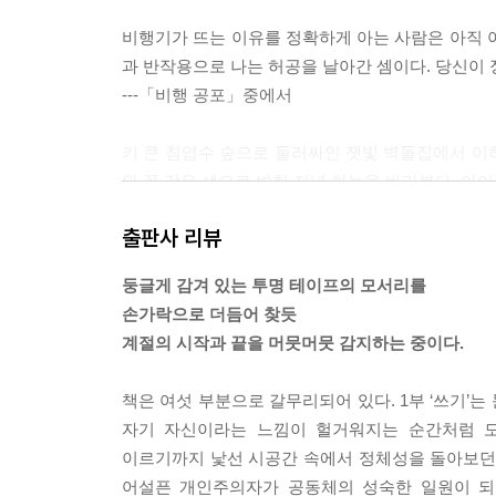
비행기가 뜨는 이유를 정확하게 아는 사람은 아직 
과 반작용으로 나는 허공을 날아간 셈이다. 당신이 
---「비행 공포」중에서
키 큰 침엽수 숲으로 둘러싸인 잿빛 벽돌집에서 이하
와 꼭 같은 색으로 변한 저녁 하늘을 바라본다. 아이
는 두려운 찬란함이다. 겁에 질린 이하의 눈동자만이
출판사 리뷰
---「이하의 파랑」중에서
둥글게 감겨 있는 투명 테이프의 모서리를
나도 이제는 천사라기보다는 천사의 후유증에 가까워
손가락으로 더듬어 찾듯
다보면 나처럼 희박해지고 사소해져서 후유증만 남
계절의 시작과 끝을 머뭇머뭇 감지하는 중이다.
---「천사」중에서
책은 여섯 부분으로 갈무리되어 있다. 1부 ‘쓰기’는
모든 게 마음먹기 나름이라는 말에는 빈틈이 있다. 
자기 자신이라는 느낌이 헐거워지는 순간처럼 모
나 시선을 공유할 수밖에 없다. 가난이나 질병에 대
이르기까지 낯선 시공간 속에서 정체성을 돌아보던 시
는 게 있을까.
어설픈 개인주의자가 공동체의 성숙한 일원이 되고