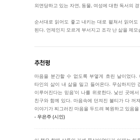
---「두번째 화살」중에서
외면당하고 있는 자연, 동물, 여성에 대한 독서의 
긴 장마였다. 비가 그치고 나니 여름은 아주 잠깐이
순서대로 읽어도 좋고 내키는 대로 펼쳐서 읽어도 
태풍. 그런 말들이 등장할 것이다. 반소매 아래 드
된다. 언제인지 모르게 부서지고 조각 난 삶을 제모
테이프의 모서리를 손가락으로 더듬어 찾듯 계절의 
---「편의점과 여름」중에서
새벽 두시쯤 항상 눈이 떠진다. 열려 있는 창문으로
추천평
사람은 나인 것 같기도 하고 아닌 것 같기도 하다. 
---「잠과 꿈」중에서
마음을 분간할 수 없도록 부옇게 흐린 날이었다.
타인의 삶이 내 삶을 밀고 들어온다. 무심하지만 
선풍기가 돌아가는 방안은 후덥지근하다. 코끝에서
이루어진다는 믿음’이 나를 위로한다. 낯선 곳에
로 길게 잘라 모서리가 예리한 숟가락으로 파먹곤 했
친구와 함께 있다. 마음속에 던져진 불티가 다 꺼져
들은 파파야 씨앗을 위장약으로 쓴다는 얘기를 들었
이야기가 찌그러진 마음을 두드려 복원하고 있음을 
---「파파야」중에서
- 우은주 (시인)
칠 년 전에 연락이 끊겼던 사람으로부터 이메일이 
걷다가 별수없이 다시 뒤집어썼다.