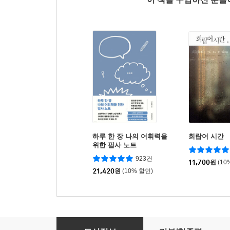
하루 한 장 나의 어휘력을
희랍어 시간
위한 필사 노트
923건
11,700
원
(10
21,420
원
(10% 할인)
가장 사적인 평범