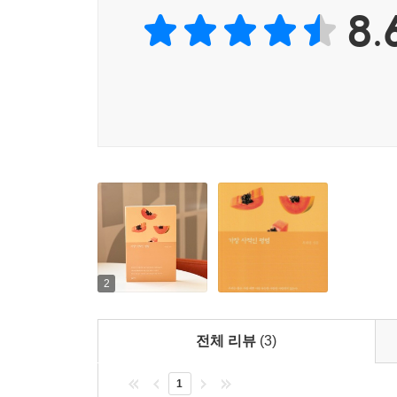
8.
그리하여 사라지는 것은 마주보며 웃을 수 있고, 대화
---「종말의 상상」중에서
하지만 슬프지 않은가, 훈련된 안목이나 교양 없이도
홀연 사라진다는 것이. 그런 슬픔조차 느끼지 못하는
---「아름다움과 정의로움에 대하여」중에서
앎이라는 것은 자신이 안다는 것을 아는 것과 자신이
르는 것과 자신이 안다는 것을 모르는 것으로 나눌 
상태에 머물러야 하지 않을까.
---「H₂O와 망각의 강」중에서
2
전체 리뷰
(3)
1