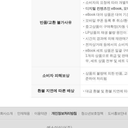
소비자의 요청에 따라 개별
디지털 컨텐츠인 eBook, 
eBook 대여 상품은 대여 기
모바일 쿠폰 등록 후 취소/환
반품/교환 불가사유
중고상품이 구매확정(자동 
LP상품의 재생 불량 원인이 기
시간의 경과에 의해 재판매가
전자상거래 등에서의 소비자
eBook 세트 상품은 일괄 
1개의 상품으로 취급 및 판매
우, 세트 상품 전부 및 세트
상품의 불량에 의한 반품, 교
소비자 피해보상
준하여 처리됨
환불 지연에 따른 배상
대금 환불 및 환불 지연에 
회사소개
인재채용
이용약관
개인정보처리방침
청소년보호정책
도서홍보안내