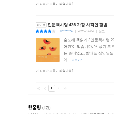
이 리뷰가 도움이 되었나요?
인문책시렁 436 가장 사적인 평범
종이책
h*******e
2025-07-04
신고
|
|
|
숲노래 책읽기 / 인문책시렁 20
어컨’이 없습니다. ‘선풍기’도 
는 뜻이었고, 빨래도 집안일도
에...
더보기
이 리뷰가 도움이 되었나요?
1
한줄평
(2건)