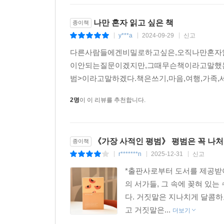
나만 혼자 읽고 싶은 책
종이책
y***a
2024-09-29
신고
|
|
|
다른사람들에겐비밀로하고싶은,오직나만혼자
이안되는질문이겠지만,그때무슨책이라고말했
범>이라고말하겠다.책은쓰기,마음,여행,가족
2명
이 이 리뷰를 추천합니다.
《가장 사적인 평범》 평범은 꼭 나처
종이책
r*******n
2025-12-31
신고
|
|
|
*출판사로부터 도서를 제공받
의 서가들, 그 속에 꽂혀 있
다. 거짓말은 지나치게 달콤
고 거짓말은...
더보기