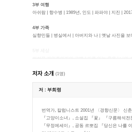
3부 여행
아쉬람 | 향수병 | 1989년, 인도 | 파파야 | 지진 | 
4부 가족
실향민들 | 병실에서 | 아버지와 나 | 옛날 사진을 보다 
5부 세상
어설픈 개인주의자의 고백 | 기품 있는 죽음 | 나의 상
운전자의 미래 | 낳을 권리 | 드론의 시각 | 차이
저자 소개
(1명)
6부 읽기
거대한 침묵 | 아름다움과 정의로움에 대하여 | 늑대 토
저 :
부희령
번역가, 칼럼니스트 2001년 〈경향신문〉 신
『고양이소녀』, 소설집 『꽃』 『구름해석전문
『무정에세이』, 공동 르뽀집 『당신은 나를 이