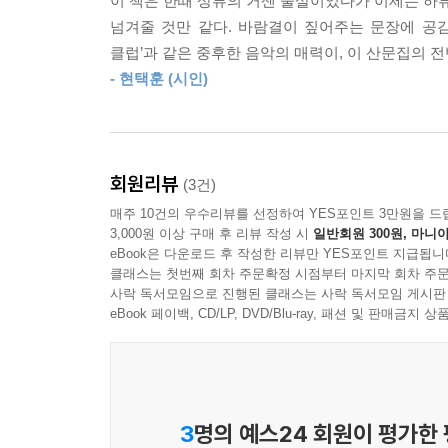
이 책은 한때 상류의 거센 물살이었다가 이제는 하류
---「지진」중에서
넘겨줄 것만 같다. 바람결이 짚어주는 문장에 공감
클럽’과 같은 중후한 음악의 매력이, 이 산문집의 전
동쪽 하늘에서 빛나는 별이 보였다. 아스팔트에 박
- 현택훈 (시인)
나도 이 세상 한 귀퉁이에 엄연히 존재한다는 벅찬 
---「2017년 5월, 슬로베니아 일기」중에서
누군가가 손을 뻗어 좁은 구석에서 끌어내주기를 바라
회원리뷰
(3건)
긴 문을 스스로 여는 게 불가능한 일은 아님을 알려
매주 10건의 우수리뷰를 선정하여 YES포인트 3만원을 드
---「아버지와 나」중에서
3,000원 이상 구매 후 리뷰 작성 시
일반회원 300원, 마니아
eBook은 다운로드 후 작성한 리뷰만 YES포인트 지급됩니
클래스는 첫번째 회차 주문확정 시점부터 마지막 회차 주문
선택할 수 있는 것은 나누는 태도뿐일지도 모른다.
사락 독서모임으로 진행된 클래스는 사락 독서모임 게시판
아니라 인간이 존재하는 방식을 아름답게 하려는 노
eBook 페이백, CD/LP, DVD/Blu-ray, 패션 및 판매금
---「어설픈 개인주의자의 고백」중에서
가난 속에서 어머니를 저버리지 않고 아버지를 욕하지
손하고 싶지 않다.
3
명의 예스24 회원이 평가한
---「기품 있는 죽음」중에서