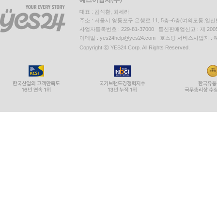
대표 : 김석환, 최세라
주소 : 서울시 영등포구 은행로 11, 5층~6층(여의도동,일신
사업자등록번호 : 229-81-37000 통신판매업신고 : 제 200
이메일 : yes24help@yes24.com 호스팅 서비스사업자 :
Copyright ⓒ YES24 Corp. All Rights Reserved.