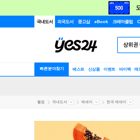
국내도서
외국도서
중고샵
eBook
크레마클럽
C
빠른분야찾기
베스트
신상품
이벤트
바이백
매
웰컴
국내도서
에세이
한국 에세이