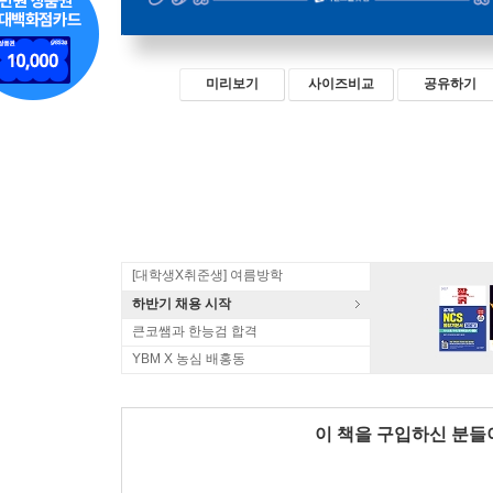
미리보기
사이즈비교
공유하기
[대학생X취준생] 여름방학
하반기 채용 시작
큰코쌤과 한능검 합격
YBM X 농심 배홍동
이 책을 구입하신 분