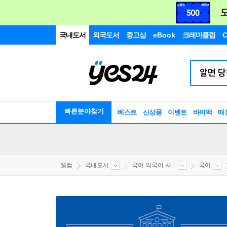
국내도서
외국도서
중고샵
eBook
크레마클럽
C
빠른분야찾기
베스트
신상품
이벤트
바이백
매
웰컴
국내도서
국어 외국어 사...
국어