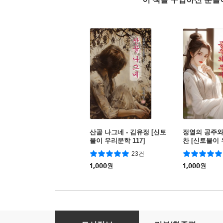
산골 나그네 - 김유정 [신토
정열의 공주와 
불이 우리문학 117]
찬 [신토불이 
4]
23건
1,000
원
1,000
원
유무(有無) - 강경애 [신토불이 우리문학 115]