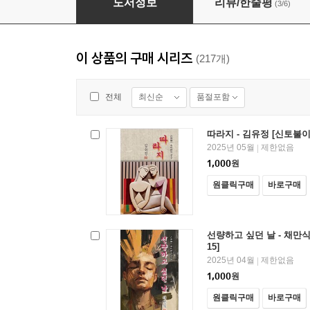
도서정보
리뷰/한줄평
(3/6)
이 상품의 구매 시리즈
(217개)
최신순
품절포함
전체
따라지 - 김유정 [신토불이
2025년 05월
제한없음
|
1,000
원
원클릭구매
바로구매
선량하고 싶던 날 - 채만식
15]
2025년 04월
제한없음
|
1,000
원
원클릭구매
바로구매