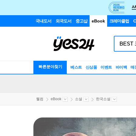
국내도서
외국도서
중고샵
eBook
크레마클럽
C
빠른분야찾기
베스트
신상품
이벤트
바이백
매
웰컴
eBook
소설
한국소설