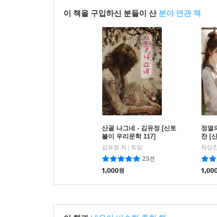
이 책을 구입하신 분들이 산
분야 연관 책
산골 나그네 - 김유정 [신토
정열의
불이 우리문학 117]
찬 [
김유정 저
트임
차상찬
|
23건
1,000
원
1,00