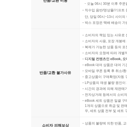
반품/교환 비용
오늘 06시 30분 이후 주문
직수입 음반/영상물/기프트 
단, 당일 00시~13시 사이
박스 포장은 택배 배송이 가
소비자의 책임 있는 사유로 
소비자의 사용, 포장 개봉에 
복제가 가능한 상품 등의 포장을 
소비자의 요청에 따라 개별
디지털 컨텐츠인 eBook, 
eBook 대여 상품은 대여 기
모바일 쿠폰 등록 후 취소/환
반품/교환 불가사유
중고상품이 구매확정(자동 
LP상품의 재생 불량 원인이 기
시간의 경과에 의해 재판매가
전자상거래 등에서의 소비자
eBook 세트 상품은 일괄 
1개의 상품으로 취급 및 판매
우, 세트 상품 전부 및 세트
상품의 불량에 의한 반품, 교
소비자 피해보상