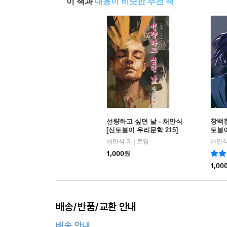
이 책과
내용이 비슷한 추천 책
선량하고 싶던 날 - 채만식
창백한
[신토불이 우리문학 215]
토불이
채만식 저
트임
채만식
|
1,000
원
1,00
배송/반품/교환 안내
배송 안내