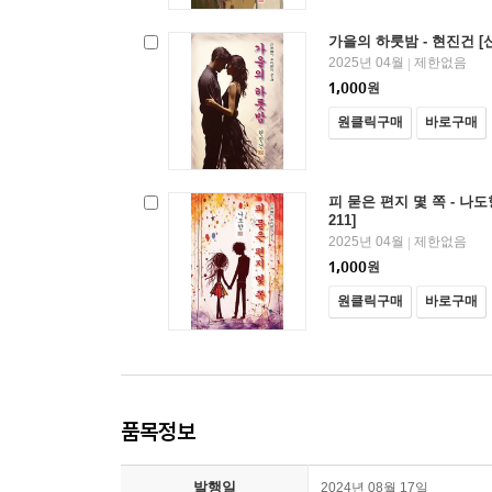
가을의 하룻밤 - 현진건 [
2025년 04월
제한없음
|
1,000
원
원클릭구매
바로구매
피 묻은 편지 몇 쪽 - 나
211]
2025년 04월
제한없음
|
1,000
원
원클릭구매
바로구매
품목정보
발행일
2024년 08월 17일