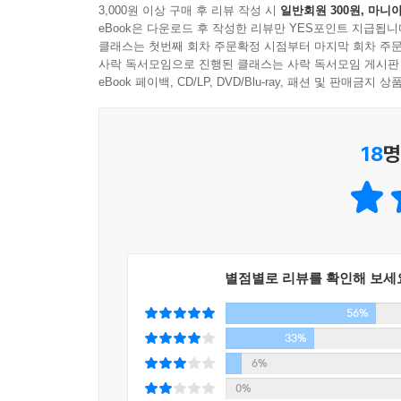
3,000원 이상 구매 후 리뷰 작성 시
일반회원 300원, 마니아
검차, 우노, 운제, 포, 목만 등 고려의 무기들이 
eBook은 다운로드 후 작성한 리뷰만 YES포인트 지급됩니
치밀한 고증을 바탕으로 그려진 살아있는 고려 병사
클래스는 첫번째 회차 주문확정 시점부터 마지막 회차 주문
사락 독서모임으로 진행된 클래스는 사락 독서모임 게시판
eBook 페이백, CD/LP, DVD/Blu-ray, 패션 및 판매금
‘영웅’의 무용담에 가려진 ‘민중’의 역사를 재발견
18
명
역사를 바라볼 때 우리는 흔히 한두 명의 걸출한 
‘과정’보다는 한 영웅이 이뤄낸 ‘결과’ 중심으로 
역사는 위대한 영웅 한 사람의 힘만으로 만들어지지
이름을 새기기까지는 전쟁의 참혹함 속에서 묵묵히
밀려 잊힌 민중들의 이야기를 재발견하고자 노력
이생의 이야기이다. 저자들은 이생의 삶에서 홍
별점별로 리뷰를 확인해 보세
수많은 이생이 생겨났고, 그들 대부분이 아내를 그리
56%
우리는 역사를 볼 때 승리와 패배, 성공과 실패
꾸려가는 역사는 그리 단순하지만은 않다. 전쟁 또
33%
직접에 부딪쳐야 했던 민초들의 고단한 삶과 투쟁
6%
때도 당당히 침략 세력에 맞서 싸우며 나라를 지켜
0%