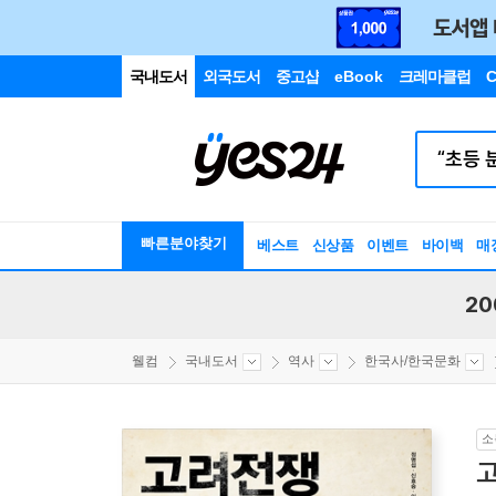
국내도서
외국도서
중고샵
eBook
크레마클럽
C
빠른분야찾기
베스트
신상품
이벤트
바이백
매
20
웰컴
국내도서
역사
한국사/한국문화
소