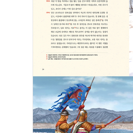
두 번째 출정 * 원구방루 * 두 번째 원정 * 버려진 
# 전쟁 속, 숨은 이야기 - 진격의 일본, 이국정벌 
9. 홍건적의 침입
황혼이 찾아오다 * 붉은 폭풍 * 전쟁의 땅 * 피 묻은
# 전쟁 속, 숨은 이야기 - 이생이 담장 안을 엿보다
10. 진포, 황산 대첩
영원한 전쟁 * 위기의 순간 * 매력적인 비즈니스, 약
# 전쟁 속, 숨은 이야기 - 왜구들의 정체는?