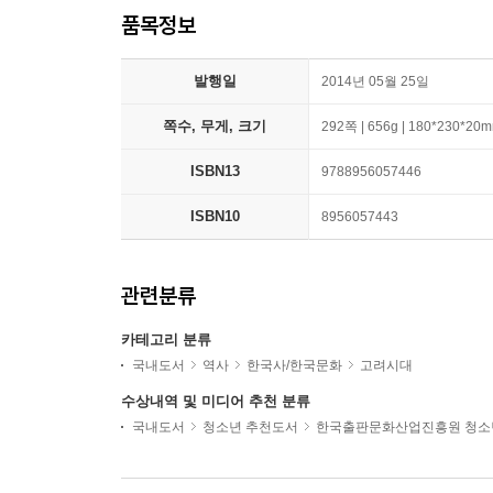
품목정보
발행일
2014년 05월 25일
쪽수, 무게, 크기
292쪽 | 656g | 180*230*20
ISBN13
9788956057446
ISBN10
8956057443
관련분류
카테고리 분류
국내도서
역사
한국사/한국문화
고려시대
수상내역 및 미디어 추천 분류
국내도서
청소년 추천도서
한국출판문화산업진흥원 청소