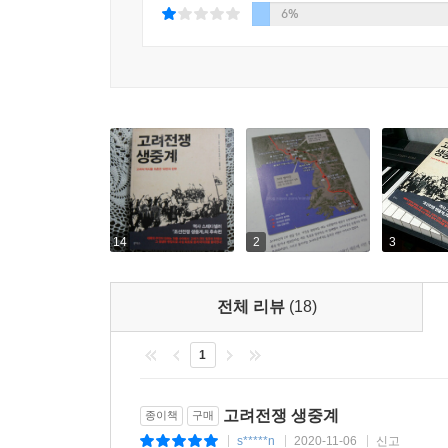
이 민중들의 힘에 있었다고 저자들은 주장한다.
6%
시대를 바라볼 수 있을 것이다.
14
2
3
전체 리뷰
(18)
1
고려전쟁 생중계
종이책
구매
s*****n
2020-11-06
신고
|
|
|