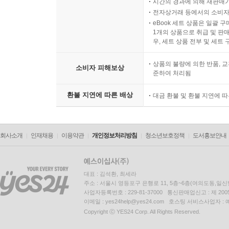
시간의 경과에 의해 재판매가
전자상거래 등에서의 소비자
eBook 세트 상품은 일괄 
1개의 상품으로 취급 및 판매
우, 세트 상품 전부 및 세트
상품의 불량에 의한 반품, 교
소비자 피해보상
준하여 처리됨
환불 지연에 따른 배상
대금 환불 및 환불 지연에 
회사소개
인재채용
이용약관
개인정보처리방침
청소년보호정책
도서홍보안내
대표 : 김석환, 최세라
주소 : 서울시 영등포구 은행로 11, 5층~6층(여의도동,일신
사업자등록번호 : 229-81-37000 통신판매업신고 : 제 200
이메일 : yes24help@yes24.com 호스팅 서비스사업자 :
Copyright ⓒ YES24 Corp. All Rights Reserved.