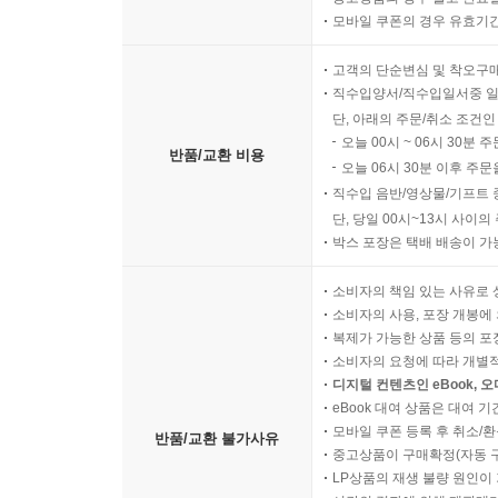
모바일 쿠폰의 경우 유효기간(
고객의 단순변심 및 착오구
직수입양서/직수입일서중 일
단, 아래의 주문/취소 조건인
오늘 00시 ~ 06시 30분 
반품/교환 비용
오늘 06시 30분 이후 주문
직수입 음반/영상물/기프트 
단, 당일 00시~13시 사이
박스 포장은 택배 배송이 가
소비자의 책임 있는 사유로 
소비자의 사용, 포장 개봉에 
복제가 가능한 상품 등의 포장을 
소비자의 요청에 따라 개별
디지털 컨텐츠인 eBook, 
eBook 대여 상품은 대여 기
모바일 쿠폰 등록 후 취소/환
반품/교환 불가사유
중고상품이 구매확정(자동 
LP상품의 재생 불량 원인이 기