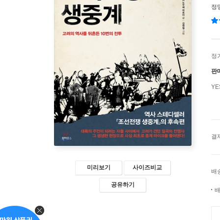
정
정
판
Y
결
미리보기
사이즈비교
배
공유하기
배