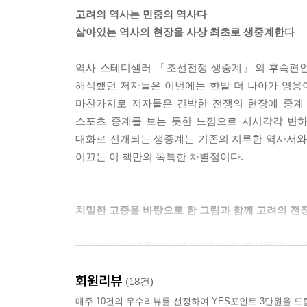
고려의 역사는 민중의 역사다
살아있는 역사의 현장을 사상 최초로 생중계한다
역사 스테디셀러 『조선전쟁 생중계』의 후속편인
해석했던 저자들은 이번에는 한발 더 나아가 영웅
마찬가지로 저자들은 긴박한 전쟁의 현장에 중계 
스포츠 중계를 보는 듯한 느낌으로 시시각각 변하
대화로 전개되는 생중계는 기존의 지루한 역사서와는
이끄는 이 책만의 독특한 차별점이다.
치밀한 고증을 바탕으로 한 그림과 함께 고려의 전
『조선전쟁 생중계』에서 역사 속 병사들을 생생
고려시대의 병사들의 모습을 표현해냈다. 당시 병
회원리뷰
치밀한 고증을 거쳐 당시 병사들의 모습을 정확하
(18건)
수 있도록 역사 속 전투 장면을 완성도 높은 그림
매주 10건의 우수리뷰를 선정하여 YES포인트 3만원을 드