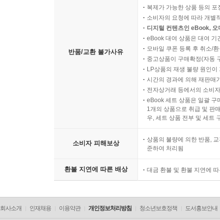
복제가 가능한 상품 등의 포장을 
소비자의 요청에 따라 개별
디지털 컨텐츠인 eBook, 
eBook 대여 상품은 대여 기
모바일 쿠폰 등록 후 취소/환
반품/교환 불가사유
중고상품이 구매확정(자동 
LP상품의 재생 불량 원인이 기
시간의 경과에 의해 재판매가
전자상거래 등에서의 소비자
eBook 세트 상품은 일괄 
1개의 상품으로 취급 및 판매
우, 세트 상품 전부 및 세트
상품의 불량에 의한 반품, 교
소비자 피해보상
준하여 처리됨
환불 지연에 따른 배상
대금 환불 및 환불 지연에 
회사소개
인재채용
이용약관
개인정보처리방침
청소년보호정책
도서홍보안내