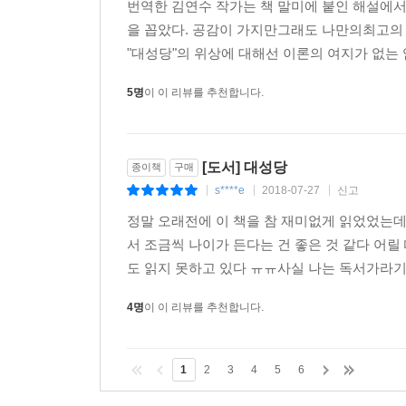
번역한 김연수 작가는 책 말미에 붙인 해설에서 [대
을 꼽았다. 공감이 가지만그래도 나만의최고의 작
"대성당"의 위상에 대해선 이론의 여지가 없는 
5명
이 이 리뷰를 추천합니다.
[도서] 대성당
종이책
구매
s****e
2018-07-27
신고
|
|
|
정말 오래전에 이 책을 참 재미없게 읽었었는데
서 조금씩 나이가 든다는 건 좋은 것 같다 어릴
도 읽지 못하고 있다 ㅠㅠ사실 나는 독서가라기
4명
이 이 리뷰를 추천합니다.
1
2
3
4
5
6