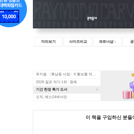
미리보기
사이즈비교
파트너샵
공
뮤지컬 〈휴남동 서점〉X 황보름 작가 북토크
2026 젊은 작가 1위 : 청예
기간 한정 특가 도서
오직, 예스24에서만
이 책을 구입하신 분