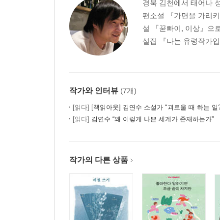
경북 김천에서 태어나 성
편소설 『가면을 가리키
설 『꾿빠이, 이상』으로
설집 『나는 유령작가입니
작가와 인터뷰
(7개)
[읽다]
[책읽아웃] 김연수 소설가 "괴로울 때 하는 일? 시급하게 나무를 
[읽다]
김연수 “왜 이렇게 나쁜 세계가 존재하는가”
작가의 다른 상품