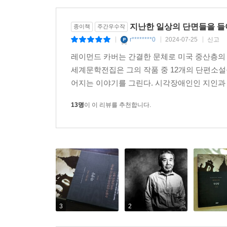
그러면서 삶의 가장 깊숙한 곳까지 단번에 관통해 
이러한 그의 문학적 성취 때문일 것이며, 때로 마
지난한 일상의 단면들을 
종이책
주간우수작
이유 때문일 것이다.
r********0
2024-07-25
신고
|
|
|
레이먼드 카버는 간결한 문체로 미국 중산층의 
세계문학전집은 그의 작품 중 12개의 단편소
『대성당』에 쏟아진 찬사
어지는 이야기를 그린다. 시각장애인인 지인과 함
이 열두 편의 단편에는 인생의 위험, 흥분, 신비,
13명
이 이 리뷰를 추천합니다.
시선은 자신이 바라보는 그대로 이 세계를 표현하고 
북 월드
그 풍경 속에 자신의 성격을 담은 에드워드 호퍼
묘사한다. _ 보그
깔끔하고 군더더기 없는 언어를 너무 정확하게 구사한
3
2
카버는 리얼리스트 이상이다. 그의 단편에는 어떤 신