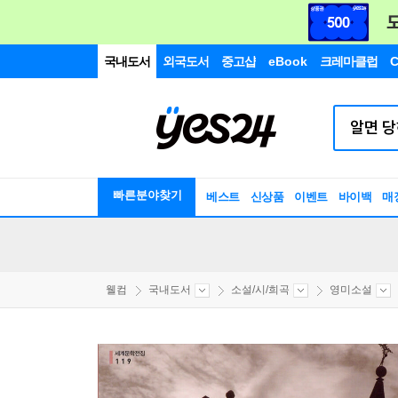
국내도서
외국도서
중고샵
eBook
크레마클럽
C
빠른분야찾기
베스트
신상품
이벤트
바이백
매
웰컴
국내도서
소설/시/희곡
영미소설