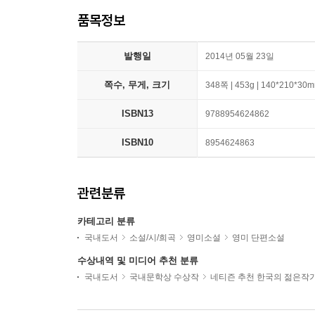
품목정보
발행일
2014년 05월 23일
쪽수, 무게, 크기
348쪽 | 453g | 140*210*30
ISBN13
9788954624862
ISBN10
8954624863
관련분류
카테고리 분류
국내도서
소설/시/희곡
영미소설
영미 단편소설
수상내역 및 미디어 추천 분류
국내도서
국내문학상 수상작
네티즌 추천 한국의 젊은작