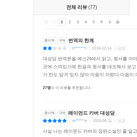
전체 리뷰
(77)
『대성당』에 수록된 단편들은 놀랄 만큼 뛰어나다.
1
2
3
4
5
6
번역의 한계
종이책
구매
h*******l
2018-12-14
신고
|
|
|
대성당 번역본을 예스24에서 읽고, 원서를 아
곳에 스며있기에 한글과 원서를 대조해서 보고 
가 반도 담겨 있지 않아 마음이 아팠다.마음이 
27명
이 이 리뷰를 추천합니다.
레이먼드 카버 대성당
종이책
구매
m******e
2020-04-11
신고
|
|
|
사실 나는 레이몬드 카버의 장편소설인 줄 알고