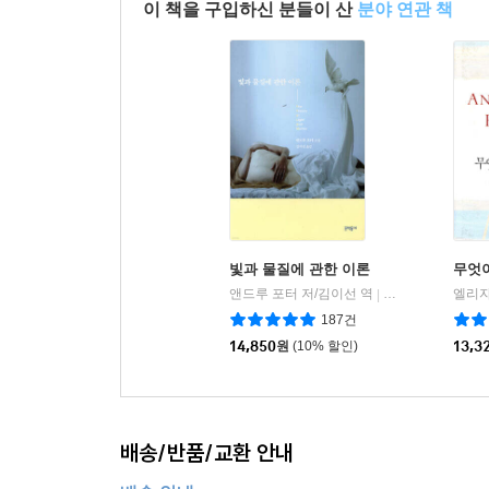
이 책을 구입하신 분들이 산
분야 연관 책
빛과 물질에 관한 이론
무엇
앤드루 포터 저/김이선 역
문학동네
|
187건
14,850
원
(10% 할인)
13,3
배송/반품/교환 안내