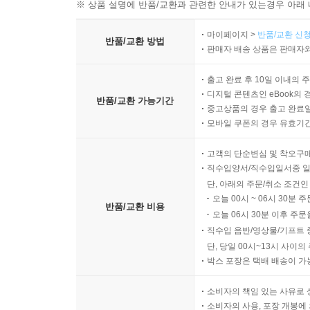
※ 상품 설명에 반품/교환과 관련한 안내가 있는경우 아래 
마이페이지 >
반품/교환 신청
반품/교환 방법
판매자 배송 상품은 판매자와
출고 완료 후 10일 이내의 
디지털 콘텐츠인 eBook의 
반품/교환 가능기간
중고상품의 경우 출고 완료일
모바일 쿠폰의 경우 유효기간(
고객의 단순변심 및 착오구
직수입양서/직수입일서중 일
단, 아래의 주문/취소 조건인
오늘 00시 ~ 06시 30분 
반품/교환 비용
오늘 06시 30분 이후 주문
직수입 음반/영상물/기프트 
단, 당일 00시~13시 사이
박스 포장은 택배 배송이 가
소비자의 책임 있는 사유로 
소비자의 사용, 포장 개봉에 