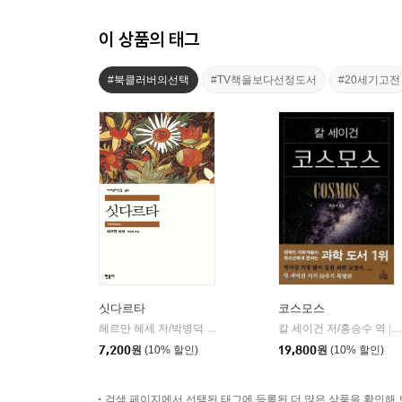
이 상품의 태그
#북클러버의선택
#TV책을보다선정도서
#20세기고전
싯다르타
코스모스
헤르만 헤세 저/박병덕 역
민음사
칼 세이건 저/홍승수 역
|
|
7,200
원
(10% 할인)
19,800
원
(10% 할인)
검색 페이지에서 선택된 태그에 등록된 더 많은 상품을 확인해 