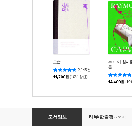
모순
누가 이 침대
든
2,145건
11,700
원
(10% 할인)
14,400
원
(10
대성당
도서정보
리뷰/한줄평
(77/128)