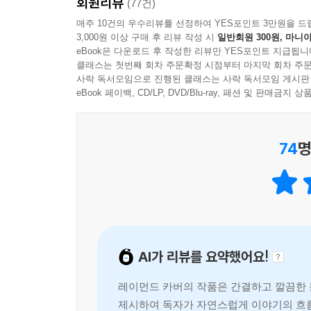
회원리뷰
보여준다. 카버는 한 인터뷰에서 “『대성당』에 
(77건)
같이 설명했다. “의도한 것은 아니었습니다. 제
매주 10건의 우수리뷰를 선정하여 YES포인트 3만원을 드
3,000원 이상 구매 후 리뷰 작성 시
일반회원 300원, 마니아
끊었거든요. 아마 그래서 나이가 들어가는데도 
eBook은 다운로드 후 작성한 리뷰만 YES포인트 지급됩니
성장해야만 한다고 생각합니다. 뭐, 어떻게 해야겠
클래스는 첫번째 회차 주문확정 시점부터 마지막 회차 주문
사락 독서모임으로 진행된 클래스는 사락 독서모임 게시판
eBook 페이백, CD/LP, DVD/Blu-ray, 패션 및 판매금
미국 단편소설의 르네상스를 주도한
리얼리즘의 대가 레이먼드 카버의 대표작
74
명
『대성당』 역시 미국의 평범한 소시민들이 그 
「신경써서」), 자신이 하는 일이 잘 풀리지 않
(「보존」 「굴레」 「내가 전화를 거는 곳」).
어긋나 있는데다 삶의 방향 감각마저 상실한 상태다
AI가 리뷰를 요약했어요!
카버는 간결한 문체와 일상적인 대화로 이들의 삶
도사리고 있는 삶의 치부와 상처를 고집스레 파고
레이먼드 카버의 작품은 간결하고 깔끔한 
읽는 이의 가슴을 저릿하게 압박해온다. 관계가 악
제시하여 독자가 자연스럽게 이야기의 흐름
행복한 순간 그 집을 비워줘야 할 처지에 놓인다(