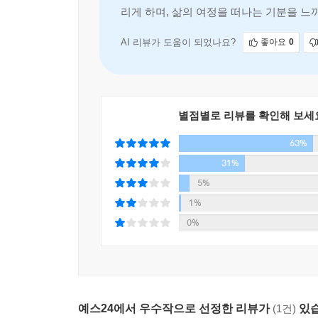
리게 하며, 삶의 여정을 떠나는 기분을 느
주인공은 배신의 상처와 육아 문제로 고통스런 나날
또다시 이들을 기만하고 조롱한다. 그러나 카버는
AI 리뷰가 도움이 되었나요?
좋아요
0
순간에 새로운 희망이 찾아올 수 있음을 보여준다. 
이러한 희망의 모습은 표제작인 「대성당」과 「별것
중 가장 사랑했던 작품으로, 특히 「별것 아니지
별점별로 리뷰를 확인해 보세
이야기하는 것』에 수록되어 있다)을 다시 고쳐 쓴
63%
소통은 요원해 보인다. 하지만 이들의 단절이 가장 
31%
“사람들은 「대성당」의 마지막 장면을 두고 예술에
5%
손이 닿는, 그 실제적인 접촉을 염두에 두고 있었습
1%
발견 같은 게 있었던 거죠. 같은 일이 「별것 아닌
0%
애당초 이 소설을 영혼의 차원까지 끌어올릴 생각은
받아들일 수 있게 되죠. 그게 긍정적이라는 겁
좋아합니다. 이 두 단편이 살아남는다면 제가 정말 
예스24에서 우수작으로 선정한 리뷰가
(1건)
있습
레이먼드 카버는 동정이나 연민이 아닌 정직하고 