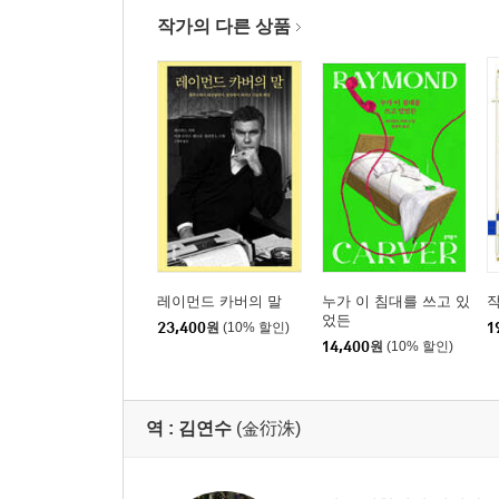
작가의 다른 상품
레이먼드 카버의 말
누가 이 침대를 쓰고 있
작
었든
23,400
원
(10% 할인)
1
14,400
원
(10% 할인)
역 :
김연수
(金衍洙)