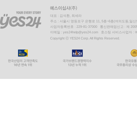
대표 : 김석환, 최세라
주소 : 서울시 영등포구 은행로 11, 5층~6층(여의도동,일신
사업자등록번호 : 229-81-37000 통신판매업신고 : 제 200
이메일 : yes24help@yes24.com 호스팅 서비스사업자 :
Copyright ⓒ YES24 Corp. All Rights Reserved.