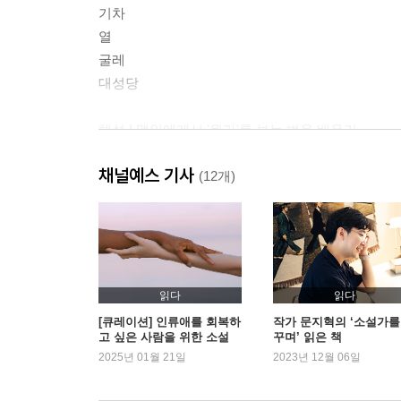
기차
열
굴레
대성당
해설 | 맹인에게서 '뭔가'를 보는 법을 배우기
레이먼드 카버 연보
채널예스 기사
(12개)
읽다
읽다
[큐레이션] 인류애를 회복하
작가 문지혁의 ‘소설가를
고 싶은 사람을 위한 소설
꾸며’ 읽은 책
2025년 01월 21일
2023년 12월 06일