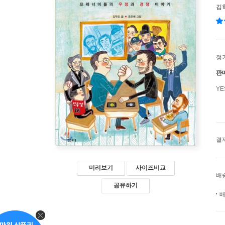
김
정
판
Y
결
미리보기
사이즈비교
배
공유하기
배