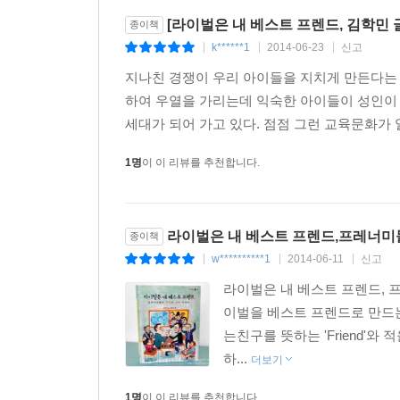
루치아노 파바로티와 더불어 ‘세계 3대 테너’인 호
[라이벌은 내 베스트 프렌드, 김학민 
종이책
무대를 선보여 온 두 사람은 사실 한 무대에 서지
k******1
2014-06-23
신고
|
|
|
경험을 하게 됐는데요, 과연 어떤 일일까요?
지나친 경쟁이 우리 아이들을 지치게 만든다는
3 디자인 경쟁 뒤 자존심 대결
하여 우열을 가리는데 익숙한 아이들이 성인이
패션 디자이너 코코 샤넬 : 엘사 스키아파렐리
세대가 되어 가고 있다. 점점 그런 교육문화가 
같은 시대, 같은 나라에서 활동하면서도 마주치지 
1명
이 이 리뷰를 추천합니다.
달랐던 ‘스타일’처럼 끝내 다른 길을 걷게 됩니다.
하는데요, 지금 바로 책을 펼쳐 확인해 보세요!
라이벌은 내 베스트 프렌드,프레너미
종이책
4 경쟁심 너머의 존경심
w**********1
2014-06-11
신고
야구 선수 최동원 : 선동열
|
|
|
1982년 한국 프로 야구 개막 이래, 최고의 투
라이벌은 내 베스트 프렌드, 
선수의 대결을 바라는 야구팬들이 많았는데요, 각자 
이벌을 베스트 프렌드로 만드는
있는 걸까요? 지금 바로 그 흥미진진한 대결을 살펴
는친구를 뜻하는 'Friend'
하...
더보기
5 한자리에서 다른 꿈을 꾸다
1명
이 이 리뷰를 추천합니다.