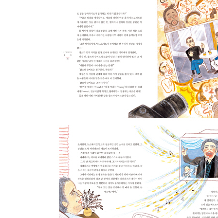
반 고흐 : 폴 고갱·98
초등학생들이 궁금해하는 직업 이야기 5·118
정치가
신숙주 : 성삼문·120
초등학생들이 궁금해하는 직업 이야기 6·142
생물학자
찰스 다윈 : 러셀 월리스·144
초등학생들이 궁금해하는 직업 이야기 7·164
글쓴이의 말·166
글쓴이·그린이 소개·168