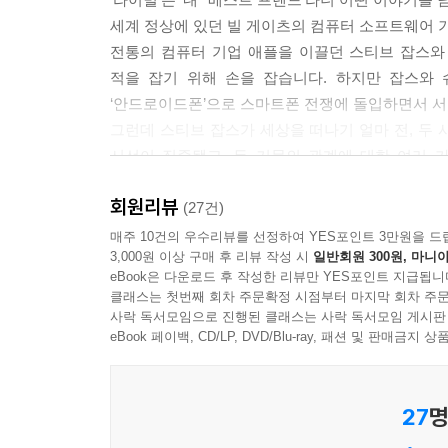
세계 정상에 있던 빌 게이츠의 컴퓨터 소프트웨어 
전통의 컴퓨터 기업 애플을 이끌던 스티브 잡스와
적을 잡기 위해 손을 잡습니다. 하지만 잡스와 
‘안드로이드폰’으로 스마트폰 전쟁에 돌입하면서 서
그런데 스티브 잡스가 세상을 떠나기 얼마 전, 두
시선이 집중됐고, 두 거물의 관계에 대한 여러 가
내려졌습니다.
회원리뷰
(27건)
‘프레너미(Frenemy)’
매주 10건의 우수리뷰를 선정하여 YES포인트 3만원을 드
3,000원 이상 구매 후 리뷰 작성 시
일반회원 300원, 마니아
‘친구’를 뜻하는 ‘Friend’와 ‘적’을 뜻하는 ‘Enemy’
eBook은 다운로드 후 작성한 리뷰만 YES포인트 지급됩니
친구이면서 적이고 협력하면서 경쟁하는 관계를 뜻
클래스는 첫번째 회차 주문확정 시점부터 마지막 회차 주문
-미국 웹스터 사전(2009)
사락 독서모임으로 진행된 클래스는 사락 독서모임 게시판
eBook 페이백, CD/LP, DVD/Blu-ray, 패션 및 판매금
우리 사회에서 ‘경쟁’이란 없는 것이 바람직하다고
학교에서부터 짝꿍과 치열한 입시 경쟁을 치뤄야 하지
27
명
이렇게 무한 경쟁에 지치고 힘든 아이들의 마음을 달
내 옆의 친구와 예전처럼 따뜻한 ‘우정’을 나누게 