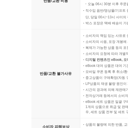
반품/교환 비용
오늘 06시 30분 이후 주문
직수입 음반/영상물/기프트 
단, 당일 00시~13시 사이
박스 포장은 택배 배송이 가
소비자의 책임 있는 사유로 
소비자의 사용, 포장 개봉에 
복제가 가능한 상품 등의 포장을 
소비자의 요청에 따라 개별
디지털 컨텐츠인 eBook, 
eBook 대여 상품은 대여 기
모바일 쿠폰 등록 후 취소/환
반품/교환 불가사유
중고상품이 구매확정(자동 
LP상품의 재생 불량 원인이 기
시간의 경과에 의해 재판매가
전자상거래 등에서의 소비자
eBook 세트 상품은 일괄 
1개의 상품으로 취급 및 판매
우, 세트 상품 전부 및 세트
상품의 불량에 의한 반품, 교
소비자 피해보상