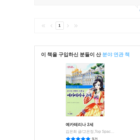
1
이 책을 구입하신 분들이 산
분야 연관 책
예카테리나 2세
김은희 글/고은정,Top Space 그림
북스(VOO
|
9건