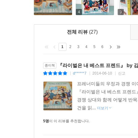
나는 맘속으로 그림 잘 그리는 친구를 ‘라이벌’,
라이벌로 여기지 않는데, 나 혼자 그랬으니까요. 
4
3
싶습니다. 그 친구보다 잘 그리고 싶은 마음이 아
그때 그림에 기울인 정성은 나도 모르는 사이 가슴속
전체 리뷰
(27)
- 그림 잘 그리는 친구를 부러워하지 않았다면에서
1
2
3
4
5
6
‘프레너미’들이 들려주는 ‘우정과 경쟁’ 이야기 속에
라이벌을 베스트 프렌드로 만드는 놀라운 비밀을 발
『라이벌은 내 베스트 프렌드』 by 
종이책
d******7
2014-06-10
신고
|
|
|
1 협력자인가, 경쟁자인가?
프레너미들의 우정과 경쟁 이야기 
IT 전문가 스티브 잡스 : 에릭 슈미트
『라이벌은 내 베스트 프렌드』
스티브 잡스는 애플의 최고 경영자로서 아이맥과 
경쟁 상대와 함께 어떻게 반목
선보였습니다. 이 이야기는 그가 ‘아이폰’을 개
건을 읽...
슈미트와의 우정과 경쟁을 담고 있습니다.
더보기
5명
이 이 리뷰를 추천합니다.
2 정정당당한 대결을 꿈꾸며
성악가 호세 카레라스 : 플라시도 도밍고