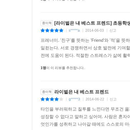
화가 반 고흐 : 폴 고갱
프랑스에서 활약했던 인상주의 화가 반 고흐와 폴 고
아를 지방의 노란 집에서 함께 머물며 작품 활동을 
시절 노란 집에서는 어떤 일이 벌어졌던 걸까요?
[라이벌은 내 베스트 프렌드] 초등학
종이책
s*****a
2014-06-03
신고
|
|
|
6 갈림길에 선 소나무의 절개
프레너미. '친구'를 뜻하는 'Friend'와 '적'
정치가 신숙주과 성삼문
일컫는다. 서로 경쟁하면서 상호 발전에 기여할
집현전의 뛰어난 학사로 세종의 총애를 받으며 훈민
전에 도움이 된다. 적절한 스트레스가 삶에 활력이
세종과 문종이 연이어 세상을 떠나고, 어린 단종
목숨까지 잃게 되지요. 그 사연 함께 볼까요?
1명
이 이 리뷰를 추천합니다.
7 경쟁자에서 협력자가 되기까지
생물학자 찰스 다윈 : 러셀 월리스
라이벌은 내 베스트 프렌드
종이책
《종의 기원》을 통해 자연 선택에 의해 새로운 종이
g*****3
2014-06-22
신고
|
|
|
발표에 숨은 협력자가 있다는 사실, 알고 있나요? 
타인을 부러워하고 질투를 느낀다면 무조건 옳지
러셀 월리스를 소개합니다
성장할 수 없다고 말하고 싶어여. 사람은 혼자
엇인가를 성취하고 나아갈 때에도 스스로의 마음