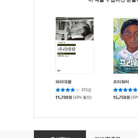
파리대왕
프리워터
372건
11,700
원
(10% 할인)
15,750
원
(10
라이벌은 내 베스트 프렌드