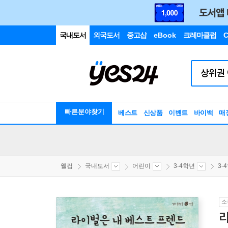
국내도서
외국도서
중고샵
eBook
크레마클럽
C
빠른분야찾기
베스트
신상품
이벤트
바이백
매
웰컴
국내도서
어린이
3-4학년
3-
소