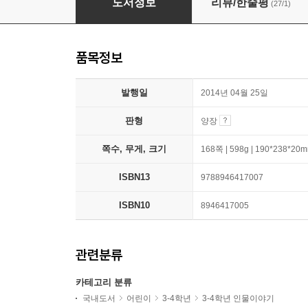
도서정보
리뷰/한줄평
(27/1)
품목정보
발행일
2014년 04월 25일
판형
양장
쪽수, 무게, 크기
168쪽 | 598g | 190*238*20
ISBN13
9788946417007
ISBN10
8946417005
관련분류
카테고리 분류
국내도서
어린이
3-4학년
3-4학년 인물이야기