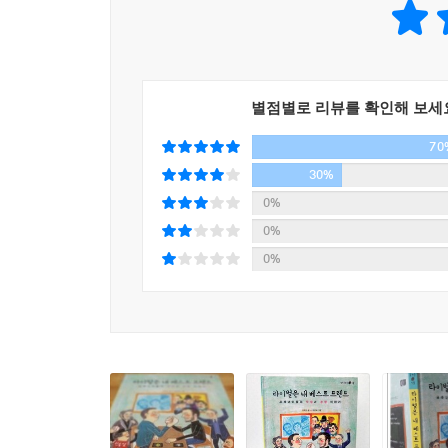
《라이벌은 내 베스트 프렌드 : 프레너
선수ㆍ화가ㆍ정치가ㆍ생물학자와 같이 다양한 직업군의
길을 가는 ‘동행’으로 만나 서로 열정을 다해 겨루며
아이들은 내 옆의 친구를 따뜻하게 포옹할 수 있는 
별점별로 리뷰를 확인해 보세
70
● ‘초등학생들이 궁금해하는 직업 이야기’ 스물한 가
30%
각 꼭지마다 정보 페이지를 마련해 ‘초등학생들이 
0%
프레너미들의 7가지 직업, IT 전문가ㆍ성악가ㆍ
0%
직업이 총 21가지입니다.
0%
이 책을 읽는 어린이 독자들은 정보 페이지를 통해 
알게 될 것입니다.
● 글쓴이의 말
나의 어릴 적 꿈은 화가였습니다. 하지만 그림 
스케치북에 옮기려고 하면 엉망이 되기 일쑤였지요. 