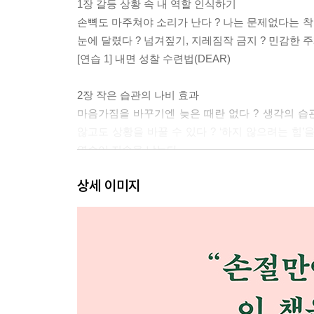
1장 갈등 상황 속 내 역할 인식하기
손뼉도 마주쳐야 소리가 난다 ? 나는 문제없다는 착각
눈에 달렸다 ? 넘겨짚기, 지레짐작 금지 ? 민감한 
[연습 1] 내면 성찰 수련법(DEAR)
2장 작은 습관의 나비 효과
마음가짐을 바꾸기엔 늦은 때란 없다 ? 생각의 습관
않고도 상황을 바꿀 수 있다 ? ‘하지 않으려는 힘’을
연습이 지속을 낳는다
[연습 2] 하나씩 쌓아 올리기
상세 이미지
2부 삐걱거림의 심연 들여다보기
3장 중립은 가능성으로 가는 문
투쟁이나 도피 대신 여유 공간에 있기 ? 걱정을 문
없다 ? 내가 모르는 이유가 있을지도 모른다 ? 최
[연습 3] ‘딱 알맞은’ 해결책 찾기 [연습 4] 적극적 