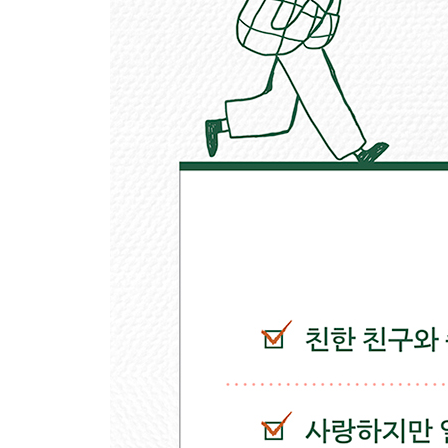
7장 방어는 문제 해결의 적
감정은 상황을 바라보는 눈을 가린다 ? 반응하지 말
수치심을 물리치는 긍정 선언 ? 호전적 상태에서 
4부 관계 면역력 키우기
8장 인간관계의 비밀 무기
기꺼이 취약해질 것 ? 내 삶의 주도권은 이미 내 안
현실화되는 과정
[연습 11] 마음을 바꾸는 VIR 일지 쓰기
9장 다툼의 시작이 관계의 끝이 되지 않으려면
혼란의 소용돌이 속에서 쓰러지지 않는 법 ? 과소
전략 ? 짐을 나눠 들어도 괜찮다
[연습 12] 악순환에서 빠져나오기
10장 더 나은 관계를 위한 내면의 균형 잡기