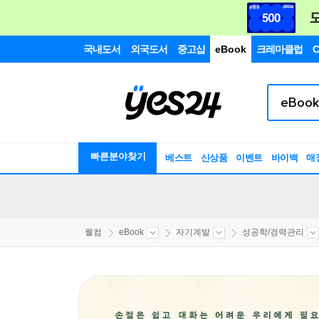
국내도서
외국도서
중고샵
eBook
크레마클럽
C
빠른분야찾기
베스트
신상품
이벤트
바이백
매
웰컴
eBook
자기계발
성공학/경력관리