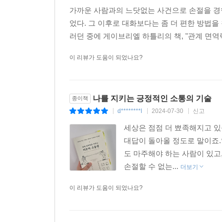
보면 전보다 더 각별한 사이가 될 수도 있고, 전
가까운 사람과의 느닷없는 사건으로 손절을 경험
수도 있다.
었다. 그 이후로 대화보다는 좀 더 편한 방법
중요한 것은 내가 지치지 않는 것이다. 버거운 부탁
러던 중에 게이브리엘 하틀리의 책, "관계 면역력
경계선을 그어 보자. 안전한 은신처 안에서 나를 돌보
이 리뷰가 도움이 되었나요?
인간관계에도 ‘면역력’이 필요하다
나를 지키는 긍정적인 소통의 기술
종이책
관계 균형 맞추기
d********l
2024-07-30
신고
|
|
|
마주 보고 말하기만 하면 되는데, 도대체 대화는 왜
세상은 점점 더 뾰족해지고 있
없는지도 모른다.(최설민 추천사) 관계에서 갈등이
대답이 돌아올 정도로 말이죠
데 초점을 맞추는 경우가 생각보다 많다. 중재
도 마주해야 하는 사람이 있
주장한다. 흥미로운 점은, 이야기를 나눌수록 각
손절할 수 없는...
더보기
때문이다. 하지만, 갈등 해결은 제로섬 게임이 아니
이 리뷰가 도움이 되었나요?
서로 다른 관점을 가진 사람들의 만남이기에 관계에
겪을 때마다 관계 안에서 ‘생각하고 말하고 행동하는 
관계로 충분히 나아갈 수 있다는 뜻이다. 저자는 