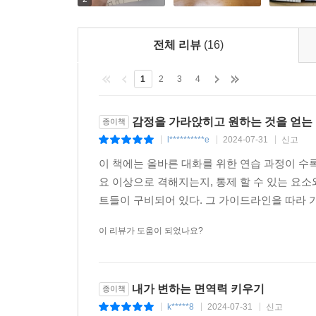
전체 리뷰
(16)
거리를 두거나 경계선을 긋거나,
나를 소모하지 않기 위한 관계 연습
1
2
3
4
아무리 손절이 쉬운 세상이라고 하지만, 내 삶에
감정을 가라앉히고 원하는 것을 얻는
종이책
인간관계 손절을 진지하게 고민하는 이유는, 이 관
l**********e
2024-07-31
신고
|
|
|
느낌이 드는 것만큼 고통스러운 일은 또 없을 것이다
이 책에는 올바른 대화를 위한 연습 과정이 수
교사인 샐리는 학교, 가정, 친구 관계에서 모든 사
요 이상으로 격해지는지, 통제 할 수 있는 요소
못해서 싫어도 좋다고 대답했다. 그러다가 지쳐 
트들이 구비되어 있다. 그 가이드라인을 따라 가다
사랑하는 이들에게 짜증 내는 횟수가 늘었다.
수용적 태도는 대체로 긍정적이지만, 자신의 한계를
이 리뷰가 도움이 되었나요?
명확한 경계선을 그을 필요가 있었다. 숨을 쉬
확보해야 한다. 숨 쉴 틈이 지금보다 조금만 더 주
같아 보여도 장기적으로 보면 감정적으로 안전한 공
내가 변하는 면역력 키우기
종이책
때로는 수년간 보류해야 하는 관계도 있다. 특히 
k*****8
2024-07-31
신고
|
|
|
끊어 내기보다는 물리적 거리를 두고 각자 생각할 시