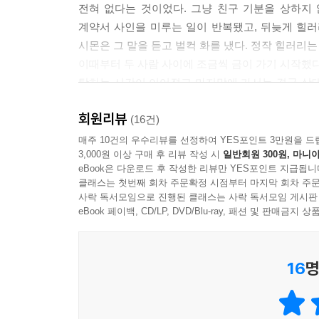
전혀 없다는 것이었다. 그냥 친구 기분을 상하지
계약서 사인을 미루는 일이 반복됐고, 뒤늦게 힐
시몬은 그 말을 듣고 벌컥 화를 냈다. 정작 힐러리
이때부터 두 사람 사이에 조금씩 금이 가기 시작했다
탓하는 시간이 이어졌고 마지막에 가서는 결국 상대방
서로를 그렇게 아끼고 사랑했던 두 친구는 왜 마
회원리뷰
아니라 대화하고 싶었는데 방법을 몰랐던 게 아닐까
(16건)
인간관계로 스트레스받느니 나 자신을 지키기 위해서
매주 10건의 우수리뷰를 선정하여 YES포인트 3만원을 드
3,000원 이상 구매 후 리뷰 작성 시
일반회원 300원, 마니아
답이 아니”라고 말한다. 저자에 따르면, 관계의 악
eBook은 다운로드 후 작성한 리뷰만 YES포인트 지급됩니
사실을 인정하는 것부터 관계 개선은 시작된다고 한
클래스는 첫번째 회차 주문확정 시점부터 마지막 회차 주문
그렇다고 ‘자기 탓’을 하라는 말이 아니다. 상호 
사락 독서모임으로 진행된 클래스는 사락 독서모임 게시판
의견에 일단 동조하고 보는 성향이라는 것을 알아차
eBook 페이백, CD/LP, DVD/Blu-ray, 패션 및 판매금
친구 의견에 충분히 귀 기울이지 않았다는 걸 깨달았
관계의 키가 나 자신에게 있다는 사실을 알아차리는
16
명
현명한 대화의 핵심은