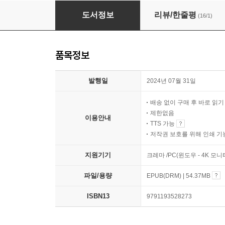
관계 면역력을 키우는 어른의 소통법
도서정보
리뷰/한줄평
(16/1)
품목정보
발행일
2024년 07월 31일
배송 없이 구매 후 바로 읽
제한없음
이용안내
TTS 가능
저작권 보호를 위해 인쇄 기
지원기기
크레마 /PC(윈도우 - 4K 
파일/용량
EPUB(DRM) | 54.37MB
ISBN13
9791193528273