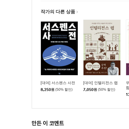
작가의 다른 상품
[대여] 서스펜스 사전
[대여] 인텔리전스 랩
8,250
원
(50% 할인)
7,050
원
(50% 할인)
1
만든 이 코멘트