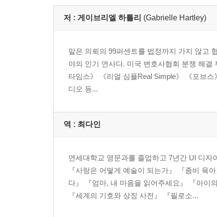
저 :
게이브리엘 하틀리
(Gabrielle Hartley)
맡은 의뢰의 99퍼센트를 법정까지 가지 않고 협
야의 인기 연사다. 미국 변호사협회 분쟁 해결 
타임스》 《리얼 심플Real Simple》 《포브
디오 등...
역 :
최다인
연세대학교 영문과를 졸업하고 7년간 UI 디자
『사랑은 어떻게 예술이 되는가』 『좀비 육아
다』 『엄마, 내 마음을 읽어주세요』 『아이
『세계의 기호와 상징 사전』 『필로소...