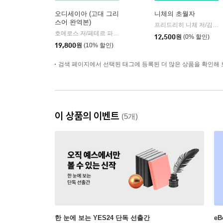
오디세이아 (고대 그리
니체의 초월자
스어 완역본)
프리드리히 니체 저/김철 편역
호메로스 저/페테르 파울 루벤스 그림/박문재 역
현대지성
|
12,500
원
(0% 할인)
19,800
원
(10% 할인)
검색 페이지에서 선택된 태그에 등록된 더 많은 상품을 확인해 
이 상품의 이벤트
(5개)
한 눈에 보는 YES24 단독 선출간
e