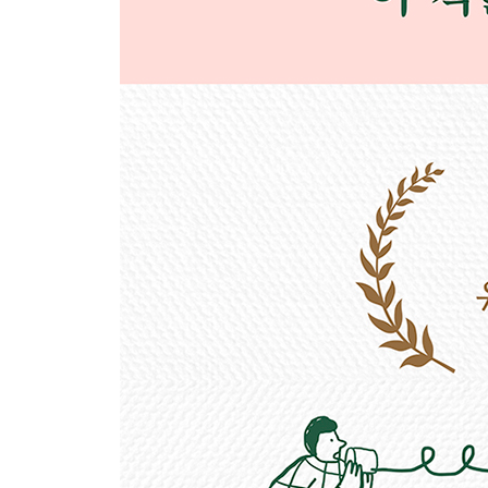
4장 ‘무엇’ 너머 ‘왜’를 향해
그 오렌지가 꼭 필요한 이유 ? 단순하고 강력한 사고
가능성의 문을 연다
[연습 7] 가능성 있는 결과 고려하기
5장 내면 서사 다시 쓰기
나에게 들려주는 이야기의 근원 ? 서로의 이야기가 충
자신이다
[연습 8] 긍정 선언 [연습 9] 박스 호흡
3부 일시 정지가 필요한 시간
6장 거리를 두거나 경계선을 긋거나
잠시 치워 두면 된다 ? 무언이 최고의 대답일 때도
은신처 마련하기
[연습 10] 자기 잔 채우기