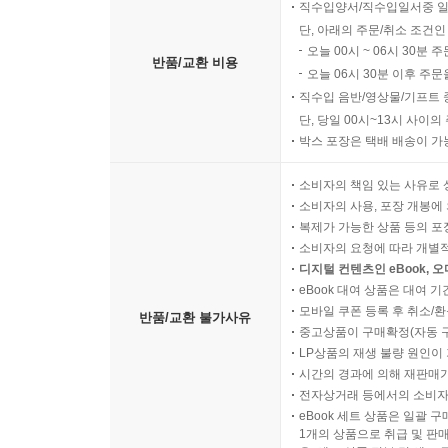
직수입양서/직수입일서중 일
단, 아래의 주문/취소 조건인
오늘 00시 ~ 06시 30분 
반품/교환 비용
오늘 06시 30분 이후 주문
직수입 음반/영상물/기프트 
단, 당일 00시~13시 사이
박스 포장은 택배 배송이 가
소비자의 책임 있는 사유로 
소비자의 사용, 포장 개봉에 
복제가 가능한 상품 등의 포장을 
소비자의 요청에 따라 개별
디지털 컨텐츠인 eBook, 
eBook 대여 상품은 대여 기
모바일 쿠폰 등록 후 취소/환
반품/교환 불가사유
중고상품이 구매확정(자동 
LP상품의 재생 불량 원인이 기
시간의 경과에 의해 재판매가
전자상거래 등에서의 소비자
eBook 세트 상품은 일괄 
1개의 상품으로 취급 및 판매