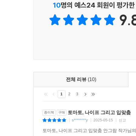
건네며.
10
명의 예스24 회원이 평가한
9.
유행을 좇아 양산형 작품들이 쏟아지는 가운데서도
한 명이다. 첫 연재작인 『연애소설 읽는 교수』
젊은만화가 테마단편집 3』수록), 주간문학동네 연
그의 데뷔작이자 대표작인 『연애소설 읽는 교수』
후에도 뜨거운 찬사를 받으며 재조명된 바 있다.
등장하곤 한다. 삶과 인간의 본질을 더듬는 그의 
지금, 그 무게감은 귀하다. 만화가 스낵컬처로
기대해본다.
전체 리뷰
(10)
1
2
3
토마토, 나이프 그리고 입맞춤
종이책
구매
s********y
2025-05-15
신고
|
|
|
토마토, 나이프 그리고 입맞춤 안그람 작가님