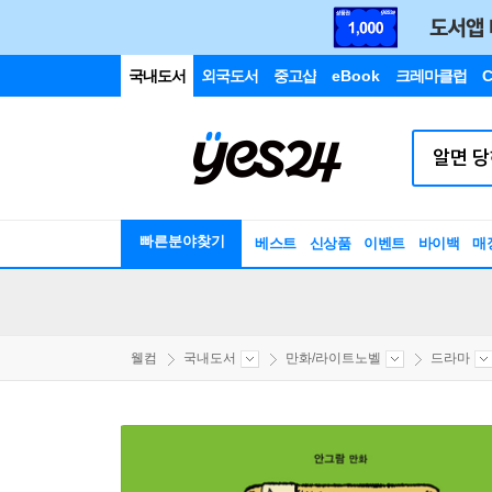
국내도서
외국도서
중고샵
eBook
크레마클럽
C
빠른분야찾기
베스트
신상품
이벤트
바이백
매
웰컴
국내도서
만화/라이트노벨
드라마