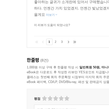
좋아하는 글귀가 소개란에 있어서 구매했습니다
하다. 언젠간 가치 있었겠지. 언젠간 빛났었겠
을게요
더보기
이 리뷰가 도움이 되었나요?
1
2
3
한줄평
(8건)
1,000원 이상 구매 후 한줄평 작성 시
일반회원 50원, 마니
eBook은 다운로드 후 작성한 리뷰만 YES포인트 지급됩니
클래스는 첫번째 회차 주문확정 시점부터 마지막 회차 주문
eBook 페이백, CD/LP, DVD/Blu-ray, 패션 및 판매금
평점