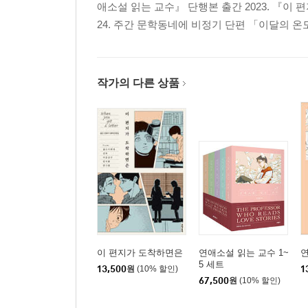
애소설 읽는 교수』 단행본 출간 2023. 『이 
24. 주간 문학동네에 비정기 단편 「이달의 온도는
작가의 다른 상품
이 편지가 도착하면은
연애소설 읽는 교수 1~
연
5 세트
13,500
원
(10% 할인)
1
67,500
원
(10% 할인)