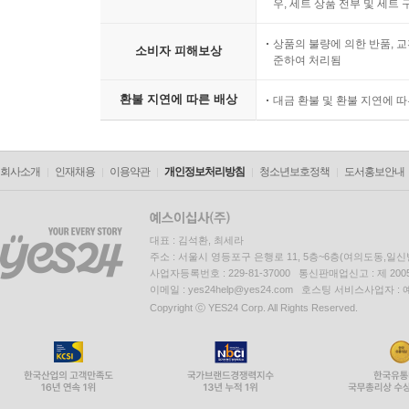
우, 세트 상품 전부 및 세트
상품의 불량에 의한 반품, 교
소비자 피해보상
준하여 처리됨
환불 지연에 따른 배상
대금 환불 및 환불 지연에 
회사소개
인재채용
이용약관
개인정보처리방침
청소년보호정책
도서홍보안내
대표 : 김석환, 최세라
주소 : 서울시 영등포구 은행로 11, 5층~6층(여의도동,일신
사업자등록번호 : 229-81-37000 통신판매업신고 : 제 200
이메일 : yes24help@yes24.com 호스팅 서비스사업자 :
Copyright ⓒ YES24 Corp. All Rights Reserved.