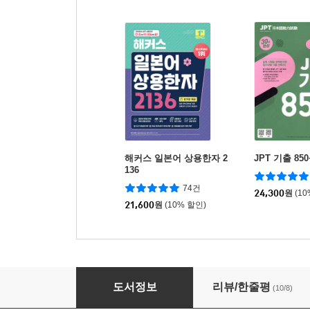
해커스 일본어 상용한자 2
JPT 기출 85
136
74건
24,300
원
(1
21,600
원
(10% 할인)
토마토, 나이프 그리고 입맞춤
도서정보
리뷰/한줄평
(10/8)