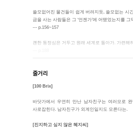
쓸모없어진 물건들이 쉽게 버려지듯, 쓸모없는 시간
금을 사는 사람들은 그 ‘언젠가’에 어땠었는지를 그
--- p.156~157
괜한 동정심은 거두고 원래 세계로 돌아가. 가련해
--- p.188
우리들은 이미 신기루가 돼버린 기억과 추억을 붙잡
줄거리
금이 녹슬 동안 버리지 못한 마음을 어쩌면 좋았을까
--- p.204~205
[100 Brix]
으깨지고, 잘려지고, 끓여지고, 벗겨지고, 씹혀지고,
바닷가에서 우연히 만난 남자친구는 여러모로 완벽
나 바로 서도다.
사로잡힌다. 남자친구가 외계인일지도 모른다는.
--- p.225
[진지하고 싶지 않은 혜지씨]
약탈당한 내 약속을 돌려받았을 때 내 몫이 아닌 짐