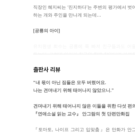
직장인 혜지씨는 ‘진지하다’는 주변의 평가에서 벗
--- p.279
하는 개와 주인을 만나게 되는데…
[공룡의 아이]
유치원생 희수는 공룡에 푹 빠져 친구들과도 어울
듣는다. 그런데 아이가 친구와 함께 찾았다며 가져온
출판사 리뷰
[녹슨 금과 늙은 용]
“내 몫이 아닌 짐들은 모두 버렸어요.
보육원 출신의 한주영은 회계사 합격 통지를 받은
나는 견뎌내기 위해 태어나지 않았으니.”
수락하고 이세계로 와보니 그곳에서 금은 ‘녹슬지도
견뎌내기 위해 태어나지 않은 이들을 위한 다섯 편
[토마토, 나이프 그리고 입맞춤]
『연애소설 읽는 교수』 안그람의 첫 단편만화집
어느 날 음대생 서마리 앞에 ‘말하는 토마토’가
『토마토, 나이프 그리고 입맞춤』은 만화가 안그람
지켜주겠다는 제안을 한다. 데이트폭력의 피해자