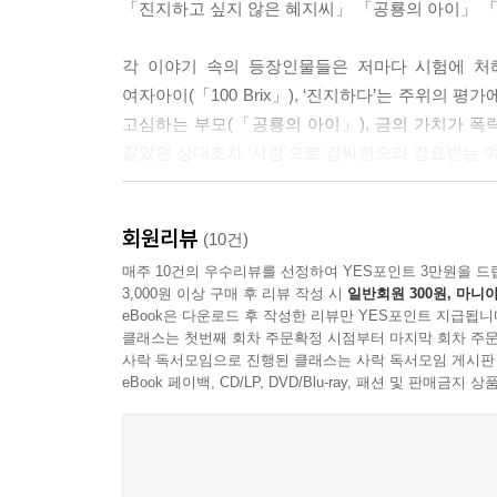
「진지하고 싶지 않은 혜지씨」 「공룡의 아이」 「녹
그러던 중 가해자였던 전 연인이 한밤중 마리의 
결심한다.
각 이야기 속의 등장인물들은 저마다 시험에 처
여자아이(「100 Brix」), ‘진지하다’는 주위의
고심하는 부모(「공룡의 아이」), 금의 가치가 폭
같았던 상대조차 ‘사랑’으로 감싸안으라 강요받는 여
오늘도 으깨지고 밟힌다.
회원리뷰
그럼에도 꿈꾼다. 붉게 무르익을 순간을.
(10건)
매주 10건의 우수리뷰를 선정하여 YES포인트 3만원을 드
3,000원 이상 구매 후 리뷰 작성 시
일반회원 300원, 마니아
그러고 보면 우리는 죽을 때까지 시험에 든다. 남의
eBook은 다운로드 후 작성한 리뷰만 YES포인트 지급됩니
이런 일을 겪어야 하는지, 미친 듯이 억울할 때도
클래스는 첫번째 회차 주문확정 시점부터 마지막 회차 주문
미궁을 벗어날 실타래가 되지는 못한다.
사락 독서모임으로 진행된 클래스는 사락 독서모임 게시판
eBook 페이백, CD/LP, DVD/Blu-ray, 패션 및 판매금
비정한 삶 앞에서 인간은 한 손에 쥐기만 해도 터
밟힌다. 그러나 설익은 푸른색의 토마토가 뜨거운 
연약한 영혼들이 시련 뒤에 맞이할 성숙을 그린다