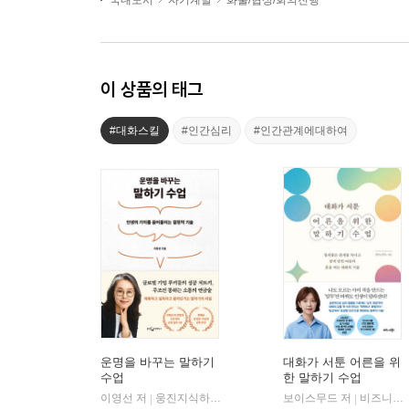
국내도서
자기계발
화술/협상/회의진행
이 상품의 태그
#대화스킬
#인간심리
#인간관계에대하여
운명을 바꾸는 말하기
대화가 서툰 어른을 위
수업
한 말하기 수업
이영선 저
웅진지식하우스
보이스무드 저
비즈니스북스
|
|