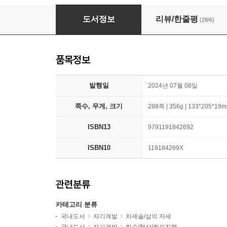
자기만 옳다는 사람과 대화하는 법
도서정보
리뷰/한줄평
(28/6)
품목정보
발행일
2024년 07월 08일
쪽수, 무게, 크기
288쪽 | 356g | 133*205*19
ISBN13
9791191842692
ISBN10
119184269X
관련분류
카테고리 분류
국내도서
자기계발
처세술/삶의 자세