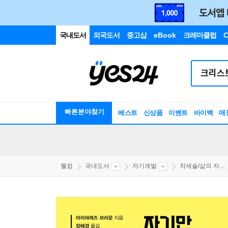
국내도서
외국도서
중고샵
eBook
크레마클럽
C
빠른분야찾기
베스트
신상품
이벤트
바이백
매
웰컴
국내도서
자기계발
처세술/삶의 자...