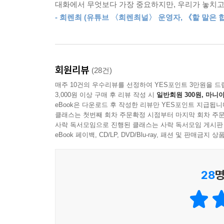
자기 가치관의 틀에 박혀 있으면 상대를 설득하기 힘들
대화에서 무엇보다 가장 중요하지만, 우리가 놓치고 
기술 8을 살펴보자. 상대의 부정적인 말에서 긍정적
별’, ‘문제’ 같이 그들이 싫어하는 언어를 사용하면 당
- 희렌최 (유튜브 〈희렌최널〉 운영자, 《할 말은 
이어지는 ‘부정’에 초점을 맞추어 설득하기보다, 그 
훨씬 긍정적으로 먹힌다. 역사와 문화 같이 보수적
--- p.139, 「기술 14 : 상대방의 언어로 바꾸어 
반론에 반응하기보다 “그러나” 앞의 말을 반복하
부정적일 때 한마디 더 곁들일 수 있다면, 무어라
최악의 경우 우리는 상대에게 성급하게 꼬리표를 
회원리뷰
(28건)
이유를 다시 떠올리게 하므로 전혀 유리하지 않다.
쉽게 그를 향해 분노의 불길을 뿜을 수 있다. 이를 
매주 10건의 우수리뷰를 선정하여 YES포인트 3만원을 드
않아도 상대가 당신을 좋게 본 지점들을 다시금 상
보지 않으면 공감과 존중을 잃게 되고 사회적 공존
3,000원 이상 구매 후 리뷰 작성 시
일반회원 300원, 마니아
--- pp.149-150, 「알아두면 좋은 보조기술 3 :
eBook은 다운로드 후 작성한 리뷰만 YES포인트 지급됩니
소모적인 논쟁에 휘말리지 않는 현명한 대화 기술
클래스는 첫번째 회차 주문확정 시점부터 마지막 회차 주문
사락 독서모임으로 진행된 클래스는 사락 독서모임 게시판
“갈등이 싫어 논쟁을 피해온 사람들을 위한 조언”
한 번은 나도 그 기술에 넘어간 적이 있다. 노트북
eBook 페이백, CD/LP, DVD/Blu-ray, 패션 및 판매금
계속 망설였다. 이럴 때 추가 정보는 별 도움이 안 
어째선지 대화를 나누면 불쾌한 사람이 있다. 말이
했다. “저도 이 노트북을 쓰는데요, 이걸로 유튜브 
차이에 바탕을 두고 있기 때문이다. 이주노동자,
북으로 결정했다.
28
명
생각해보라. 이런 사람과의 논쟁은 자주 감정이 앞
--- p.191, 「기술 20 : 경험과 감정은 사실보다 
하지만 저자는 이런 사람들과도 끝까지 대화하고 
상대가 “그건 문제가 아니에요”라고 말하거든 그 말
않는다면 말이다. 가치관을 공격하는 것은 인격을 공
한 것은……” 이렇게 대응하면 누가 어떤 말을 해도