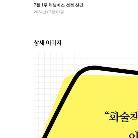
워밍업 ‘너는 나쁘고 내가 맞다’는 금물
7월 1주 채널예스 선정 신간
6. 상급자를 설득할 때 신뢰를 주는 법
2024년 07월 01일
: 때로는 나의 말보다 권위자의 말을 앞세운다
7. 먼저 상대의 환심을 얻어라, 드러나지 않게
: 같은 편이라는 메시지를 주는 ‘긍정 필터’ 기술
상세 이미지
8. 왜 “그러나”의 뒤보다 앞에 오는 말에 집중해야 
: 대화의 주도권을 가져오는 ‘긍정 강화’ 기술
9. 생각이 확고한 사람을 설득할 때 해야 할 말
: “사실 저도 그렇게 생각했는데요…….”
10. “바로 그렇기 때문에”의 마법
: 반론은 잘 활용하면 나에게 유리하다
11. 기대를 저버리기 싫어하는 심리를 이용하는 법
: 원하는 것을 얻어내는 ‘얼터캐스팅’ 기술
12. 인간은 누구나 모순을 피하려는 심리가 있다
: 주장과 행동 사이의 모순을 공략하라
? 알아두면 좋은 보조기술 2. 대화를 방해하는 감