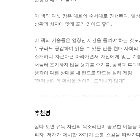
로 상대에게 협상의 주도권을 넘기게 된다. 따라서
지에 관심을 기울여 이런 패턴을 부수라고 권한다. 
이 책의 다섯 장은 대화의 순서대로 진행된다. 일
있다는 것이다.
상황과 처지에 맞게 골라 읽어도 좋다.
--- p.78, 「기술 8 : 왜 “그러나”의 뒤보다 앞에
이 책의 기술들은 엄청난 시간을 들여야 하는 것도
하지만 우리가 감정과 반사적 반응에 속수무책인 것
누구라도 공감하며 읽을 수 있을 만큼 현대 사회의 
동적 행동을 제어하고 감정을 조절할 수 있다. 의미치
소개하니 차근차근 따라가면서 자신에게 맞는 기술
(Viktor Emil Frankl)은 인간에게 정신의 자
서둘러 포기하지 않을 용기를 주기를, 공격과 후퇴
어떻게 생각할지를 선택할 수 있으며, 많은 것이 
생각이 다른 상대를 내 편으로 만드는 심리 게임
--- p.107, 「알아두면 좋은 보조기술 2 : 대화
“먼저 상대의 환심을 얻어라, 드러나지 않게”
해결책에 다가가려면 상대가 정말로 중요하게 생각
인간은 같은 집단으로 묶인 사람의 말을 더 신뢰한다
황, 즉 옷이 문제가 아니다. 그보다는 옷 뒤에 숨은
하지만 상대를 설득하고 싶다면 편을 가를 것이 아
곧 정체성이다. 따라서 상대를 설득하려는 짓은 인
추천평
없다는 기분이 들수록 더욱 그렇다.
고 그것을 자신의 논리에 통합시키는 것이다. 일단 
“관계가 없으면 설득도 없다.” 책의 2장은 바로 
--- p.128, 「기술 13 : 고집쟁이는 생각보다 멍
살다 보면 유독 자신의 목소리만이 중요한 이들을 마
진전의 희망이 안 보이는 대화의 불씨를 다시 살리는
펴자. 저자가 제시한 28가지 소통 스킬을 따라가다