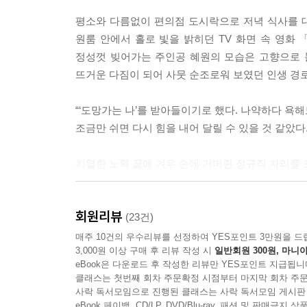
람 수는 더 적다 보니 경쟁률이 터무니없이 낮았다. 
평소와 다름없이 편의점 도시락으로 저녁 식사를 대
감안하더라도 큰 격차다. 말 그대로 블루오션인 것이
원룸 안에서 홀로 빛을 밝히던 TV 화면 속 영화
변호사, 홍보, 학예, 기록관리, 번역, 건축 등 생
정성껏 빚어가는 주인공 혜원의 모습은 고향으로 돌
--- pp.92~93
뜨거운 다짐이 되어 사뭇 순조로워 보였던 인생 경
인구 1,000만의 대도시부터 50만, 10만, 5만을
“‘도망가는 나’를 받아들이기로 했다. 나약하다 욕해
떠밀었다고 생각했지만, 여러 도시를 거치며 사실은 
조금만 쉬면 다시 힘을 내어 달릴 수 있을 것 같았다
을 지니고 있는지 알기 위해서는 집처럼 편안한 도시
아할 수 있는 모습으로 살기 위해 30대의 시간을 
치열한 노력 끝에 겨우 손에 거머쥔 정규직 자리를 
지 않으면 아무 일도 일어나지 않는다”라는 격언의
“시골 공무원은 제가 또 처음입니다만”
--- pp.202~203
회원리뷰
서울, 상주, 의성을 거쳐 제주까지… 우당퉁탕 로컬
(23건)
매주 10건의 우수리뷰를 선정하여 YES포인트 3만원을 드
3,000원 이상 구매 후 리뷰 작성 시
일반회원 300원, 마니아
『작은 도시 봉급 생활자』는 총 3부로 구성되었
eBook은 다운로드 후 작성한 리뷰만 YES포인트 지급됩니
예상했던 것보다 안정적이고 풍요로운 삶이 펼쳐질 
클래스는 첫번째 회차 주문확정 시점부터 마지막 회차 주문
사락 독서모임으로 진행된 클래스는 사락 독서모임 게시판
1부에서는 순탄한 직장인의 삶을 사원증과 함께 
eBook 페이백, CD/LP, DVD/Blu-ray, 패션 및 판매금