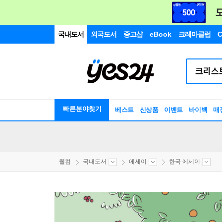
국내도서
외국도서
중고샵
eBook
크레마클럽
C
빠른분야찾기
베스트
신상품
이벤트
바이백
매
웰컴
국내도서
에세이
한국 에세이