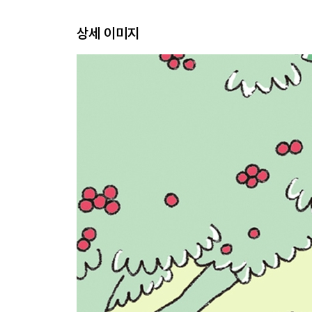
응원하는 마음
의외의 블루오션
상세 이미지
청춘구 행복동
예쁜 것만 있을 리가
안녕, 의성
3부. 우리에게 또 다른 선택지가 있다
_ 한곳에 정착하지 않고 여러 도시를 옮겨 다니며 
대한민국에서 가장 특별한 도시
유배의 마음
제주에 살면 외롭지 않나요?
귤림추색
다른 도시를 이해한다는 것
동네 책방의 메카, 제주
인간을 바꾸는 방법 세 가지
답답한 일상의 판을 뒤집고 싶을
내게 맞는 도시를 찾는 새로운 대안, 워케이션