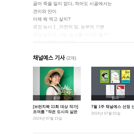
굶어 죽을 일이 없다, 적어도 시골에서는
견이와 만이
이제 뭐 먹고 살지?
곶감 농사 1 _자연의 일, 농부의 기분
곶감 농사 2 _나는 농사를 지어도 될까?
가자미 튀김과 미역국
단기 알바를 구했습니다
채널예스 기사
공무원에 도전해보려고요
(2개)
2부. 빌딩 숲에서 진짜 숲으로 떠난 직장인
_ 대도시 생활을 포기해도 잘 지낼 수 있다는 새로
내 생애 가장 작은 도시에 왔습니다
읽다
읽다
시골 직장인으로 살아가기
[브런치북 11회 대상 작가]
7월 1주 채널예스 선정 
조여름 “작은 도시의 삶은
작은 도시에 살 때 주의할 점
2024년 07월 01일
인터넷에 없습니다”
2024년 07월 15일
인생의 난이도가 낮아지는 기분
간소한 생활