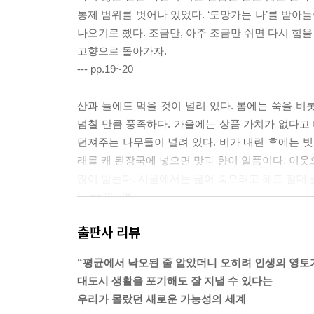
통제 범위를 벗어나 있었다. ‘도망가는 나’를 받아
나오기로 했다. 조금만, 아주 조금만 쉬면 다시 힘을 
고향으로 돌아가자.
--- pp.19~20
산과 들에도 먹을 것이 널려 있다. 봄에는 쑥을 비
넘칠 만큼 풍족하다. 가을에는 상품 가치가 없다고 
던져주는 나무들이 널려 있다. 비가 내린 후에는 빗
래를 캐 된장국에 넣으면 맛과 향이 일품이다. 이웃
많이 받는다. 시골에서는 굶어 죽으려고 해도 절대 
--- pp.35~36
출판사 리뷰
시골에서 직장인으로 산다는 건 미지의 영역이었다
른 점이라 하면 농사 이야기에 공감해줄 사람이 많다
“평균에서 낙오된 줄 알았더니 오히려 인생의 영토
가 많이 그을려 있다는 것 정도다.
대도시 생활을 포기해도 잘 지낼 수 있다는
우리가 몰랐던 새로운 가능성의 세계
공무원은 처음이었지만 이전 직장이 공공기관이었던 