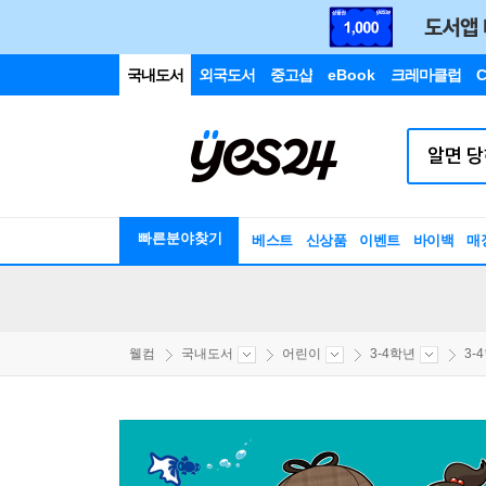
국내도서
외국도서
중고샵
eBook
크레마클럽
C
빠른분야찾기
베스트
신상품
이벤트
바이백
매
웰컴
국내도서
어린이
3-4학년
3-