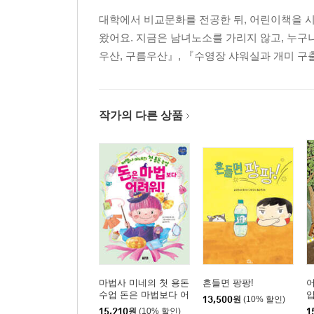
대학에서 비교문화를 전공한 뒤, 어린이책을 
왔어요. 지금은 남녀노소를 가리지 않고, 누구
우산, 구름우산』, 『수영장 샤워실과 개미 구
작가의 다른 상품
마법사 미네의 첫 용돈
흔들면 팡팡!
어
수업 돈은 마법보다 어
13,500
원
(10% 할인)
려워!
15,210
원
(10% 할인)
1