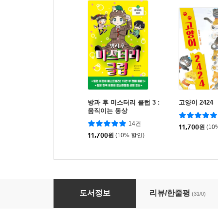
방과 후 미스터리 클럽 3 :
고양이 2424
움직이는 동상
14건
11,700
원
(10
11,700
원
(10% 할인)
방과 후 미스터리 클럽 1 : 금붕어의 정체
도서정보
리뷰/한줄평
(31/0)