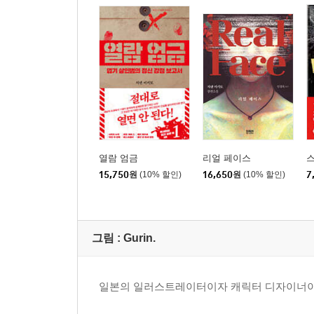
열람 엄금
리얼 페이스
15,750
원
(10% 할인)
16,650
원
(10% 할인)
7
그림 :
Gurin.
일본의 일러스트레이터이자 캐릭터 디자이너이다