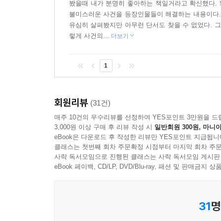
봤을때 내가 분명히 좋아하는 책일거라고 확신했다. 
미스터리 클럽 삼인방은 의뢰받은 사건을 힘을 모아
불미스러운 사건을 등장인물들이 해결하는 내용이다. 
단서를 찾아낸다. 할아버지가 관장님이라 합기도 
유심히 살펴봤지만 아무런 단서도 찾을 수 없었다. 그
좋아하고 뛰어난 두뇌를 가진 명탐정 텐마까지. 미
렇게 사건의...
더보기
한다. 그러나 서로를 신뢰하며 슬기롭게 대처해 나가
협동하는 과정은 이들을 한 단계 더 성장하게 만든다
1
이 작품은 ‘어린이를 위한 작품’이라고 생각하며
가면서 어린이들이 ‘독서 인생 최초로 작품에 흩
회원리뷰
(31건)
즐거움이 얼마나 기분 좋은 일인지 알려 주는 것을 
매주 10건의 우수리뷰를 선정하여 YES포인트 3만원을 드
없겠습니다.
3,000원 이상 구매 후 리뷰 작성 시
일반회원 300원, 마니아
_치넨 미키토, 작가의 말 중에서
eBook은 다운로드 후 작성한 리뷰만 YES포인트 지급됩니
클래스는 첫번째 회차 주문확정 시점부터 마지막 회차 주문
사락 독서모임으로 진행된 클래스는 사락 독서모임 게시판
사전 어린이 미스터리 탐정단의 강력 추천평!
eBook 페이백, CD/LP, DVD/Blu-ray, 패션 및 판매금
▷ 탐정 친구들의 멈추지 않는 추리와 흥미진진한 사
-초등학교 5학년, 구민재 어린이
31
명