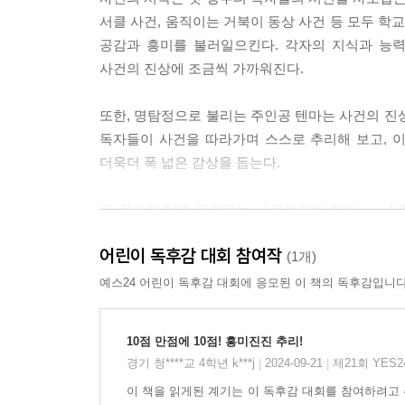
서클 사건, 움직이는 거북이 동상 사건 등 모두 
공감과 흥미를 불러일으킨다. 각자의 지식과 능
사건의 진상에 조금씩 가까워진다.
또한, 명탐정으로 불리는 주인공 텐마는 사건의 진
독자들이 사건을 따라가며 스스로 추리해 보고, 
더욱더 폭 넓은 감상을 돕는다.
글 작가인 치넨 미키토는 『유리탑의 살인』, 『
플롯과 흥미로운 설정을 그대로 녹여내 새로운 
어린이 독후감 대회 참여작
불러일으키는 추리 과정, 예측할 수 없는 사건의 
(1개)
문장과 귀여운 일러스트는 저학년 독자들에게 독서
예스24 어린이 독후감 대회에 응모된 이 책의 독후감입니다
담긴 사건의 단서를 따라가다 보면 추리의 재미와 독
10점 만점에 10점! 흥미진진 추리!
새로운 탐정 동아리의 등장!
경기 청****교 4학년 k***j
2024-09-21
제21회 YES
|
|
미스터리 삼인방이 전하는 우정과 협동의 힘
이 책을 읽게된 계기는 이 독후감 대회를 참여하려고