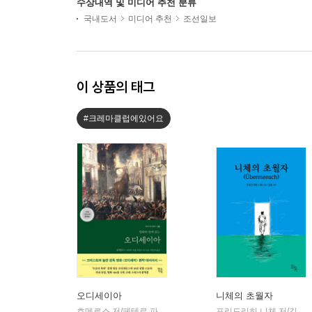
수상내역 및 미디어 추천 분류
국내도서
미디어 추천
조선일보
이 상품의 태그
#크레마클럽에있어요
오디세이아
니체의 초월자
호메로스 저/페테르 파울 루벤스 그림/박문재 역
현대지성
프리드리히 니체 저/김철 편역