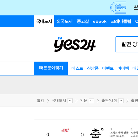
국내도서
외국도서
중고샵
eBook
크레마클럽
C
빠른분야찾기
베스트
신상품
이벤트
바이백
매
웰컴
국내도서
인문
출판/서점
출판