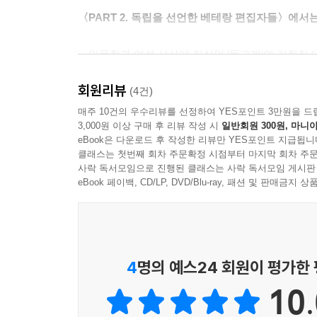
지 않으리라는 각오를 다졌죠. 나를 믿고 이야기장
〈PART 2. 독립을 선언한 베테랑 편집자들〉에서
는 이유예요.
- 임프린트의 롤 모델, 이야기장수 『전쟁일기』, 
ㆍ인문학과 여성 서사에 진심인 ’돌고래‘의 김희
ㆍ임프린트의 롤 모델로 최근 주식회사 ’이야기장수
--- p.169
회원리뷰
ㆍ경쟁력을 갖춘 그림책 편집자 신혜영 대표가 독립
(4건)
ㆍ과학 서적에 깃든 따뜻한 시선이 돋보이는 ’에디
매주 10건의 우수리뷰를 선정하여 YES포인트 3만원을 드
3,000원 이상 구매 후 리뷰 작성 시
일반회원 300원, 마니아
ㆍ단단한 경영 마인드로 무장한 ’골든래빗‘의 최현
eBook은 다운로드 후 작성한 리뷰만 YES포인트 지급됩니
실질적이고 실용적이고 팁들을 가감 없이 쏟아낸다
클래스는 첫번째 회차 주문확정 시점부터 마지막 회차 주문
사락 독서모임으로 진행된 클래스는 사락 독서모임 게시판
각 챕터 마지막에는 [출판사 & 도서 정보], [보도자
eBook 페이백, CD/LP, DVD/Blu-ray, 패션 및 판매금
얻을 수 있다. 『출판사의 첫 책』은 업계의 든든
두루 담았다. 이들의 이상과 꿈, 현실적 조언, 미
재미를, 출판을 꿈꾸고 있거나 출판사를 차릴 운
실용적인 인문·사회과학서이다.
4
명의 예스24 회원이 평가한
10.
저자의 말