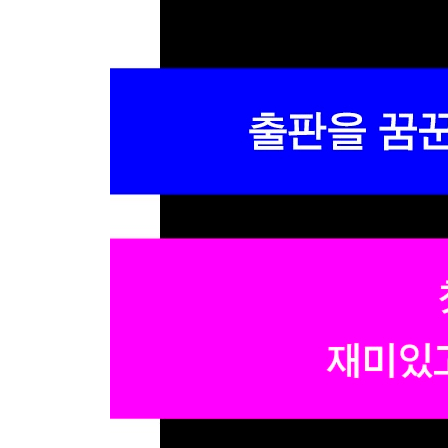
임프린트의 롤 모델ㆍ157
이야기장수 ─ 『전쟁일기』
이연실
경쟁력을 갖춘 그림책 편집자의 독립ㆍ185
호랑이꿈 ─ 『마씨 할머니의 달꿀 송편』
신혜영
과학 서적에 깃든 따뜻한 시선ㆍ211
에디토리얼 ─ 『치료탑 행성』
최지영
단단한 경영 마인드로 무장한ㆍ241
골든래빗 ─ 『Tucker의 Go 언어 프로그래밍』
최현우