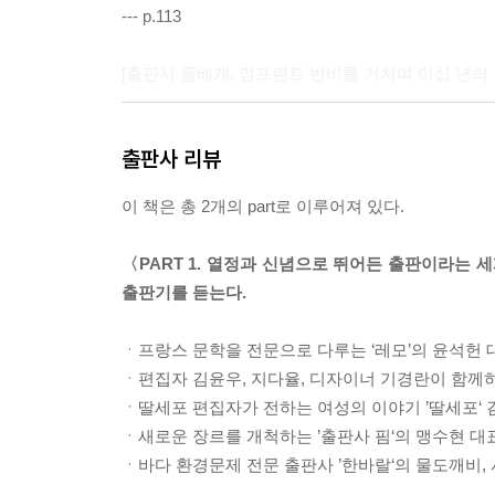
--- p.113
[출판사 돌베개, 임프린트 반비를 거치며 이십 년의
많이들 궁금해하세요. 특히 편집자들은 실질적인 관
출판사 리뷰
출판사를 차려야겠다는 확신이 들면 회사를 그만두게 
리 왔어요. 근무한 회사가 나빴던 것도 아니고 함께
이 책은 총 2개의 part로 이루어져 있다.
고 생각했어요.
- 인문학과 여성 서사에 진심, 돌고래 『아마존 분
〈PART 1. 열정과 신념으로 뛰어든 출판이라는 
--- p.132
출판기를 듣는다.
문학동네 편집부 사원으로 시작해서 임프린트 대표가
ㆍ프랑스 문학을 전문으로 다루는 ‘레모’의 윤석헌
그래서 더 잘 해내야 했고요.
ㆍ편집자 김윤우, 지다율, 디자이너 기경란이 함께하는
ㆍ딸세포 편집자가 전하는 여성의 이야기 ’딸세포‘
임프린트 대표는 문학동네 출판그룹과 업무상 계약
ㆍ새로운 장르를 개척하는 ’출판사 핌‘의 맹수현 
어요. 퇴사하며 정말 많이 울었어요. 신승훈의 〈I 
ㆍ바다 환경문제 전문 출판사 ’한바랄‘의 물도깨비,
물이 줄줄 흐르더라고요. 다시는 누군가를 떠나보내