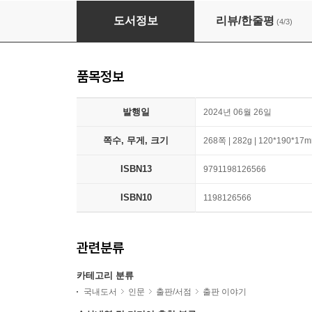
출판사의 첫 책
도서정보
리뷰/한줄평
(4/3)
품목정보
발행일
2024년 06월 26일
쪽수, 무게, 크기
268쪽 | 282g | 120*190*17
ISBN13
9791198126566
ISBN10
1198126566
관련분류
카테고리 분류
국내도서
인문
출판/서점
출판 이야기