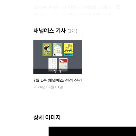
딸세포 편집자가 전하는 여성의 이야기ㆍ59
딸세포 ─ 『나는 엄마가 먹여 살렸는데』
김은화
채널예스 기사
(1개)
새로운 장르를 개척하는ㆍ81
출판사 핌 ─ 『어쩌면 너의 이야기』
맹수현
바다 환경문제 전문ㆍ103
읽다
한바랄 ─ 『우리가 바다에 버린 모든 것』
7월 1주 채널예스 선정 신간
물도깨비, 서서재
2024년 07월 01일
Part 2. 독립을 선언한 베테랑 편집자들
상세 이미지
인문학과 여성 서사에 진심ㆍ129
돌고래 ─ 『아마존 분홍돌고래를 만나다』
김희진