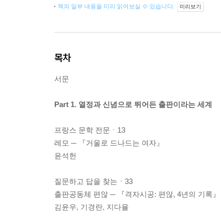
책의 일부 내용을 미리 읽어보실 수 있습니다.
미리보기
목차
서문
Part 1. 열정과 신념으로 뛰어든 출판이라는 세계
프랑스 문학 전문ㆍ13
레모 ─ 『거울로 드나드는 여자』
윤석헌
질문하고 답을 찾는ㆍ33
출판공동체 편않 ─ 『격자시공: 편않, 4년의 기록』
김윤우, 기경란, 지다율