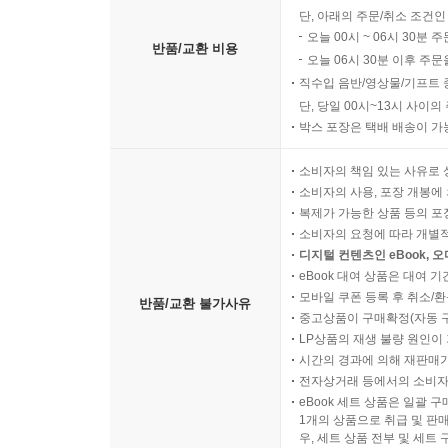
단, 아래의 주문/취소 조건인
오늘 00시 ~ 06시 30분 
반품/교환 비용
오늘 06시 30분 이후 주문
직수입 음반/영상물/기프트 
단, 당일 00시~13시 사이
박스 포장은 택배 배송이 가
소비자의 책임 있는 사유로 
소비자의 사용, 포장 개봉에 
복제가 가능한 상품 등의 포장을 
소비자의 요청에 따라 개별
디지털 컨텐츠인 eBook, 
eBook 대여 상품은 대여 기
모바일 쿠폰 등록 후 취소/환
반품/교환 불가사유
중고상품이 구매확정(자동 
LP상품의 재생 불량 원인이 기
시간의 경과에 의해 재판매가
전자상거래 등에서의 소비자
eBook 세트 상품은 일괄 
1개의 상품으로 취급 및 판매
우, 세트 상품 전부 및 세트