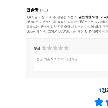
한줄평
(1건)
chapter 4 결국 모든 것은 나의 선택
1,000원 이상 구매 후 한줄평 작성 시
일반회원 50원, 마니
그 남자의 과거
eBook은 다운로드 후 작성한 리뷰만 YES포인트 지급됩니
30대의 탐정놀이
클래스는 첫번째 회차 주문확정 시점부터 마지막 회차 주문
나를 사랑하는 남자, 내가 사랑하는 남자
eBook 페이백, CD/LP, DVD/Blu-ray, 패션 및 판매금
두 남자와 함께한 크리스마스
아름다운 이별이 있을까
평점
남자의 거짓말
위태로운 저울질
한글 기준 50자까지 작성가능
다친 마음들
더 많이 좋아하는 사람이 지는 게임
가해자와 피해자
1
명