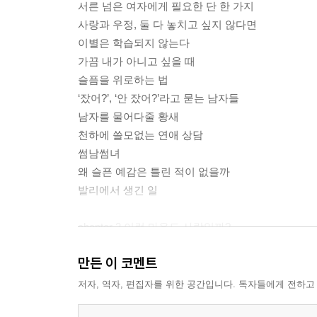
서른 넘은 여자에게 필요한 단 한 가지
사랑과 우정, 둘 다 놓치고 싶지 않다면
이별은 학습되지 않는다
가끔 내가 아니고 싶을 때
슬픔을 위로하는 법
‘잤어?’, ‘안 잤어?’라고 묻는 남자들
남자를 물어다줄 황새
천하에 쓸모없는 연애 상담
썸남썸녀
왜 슬픈 예감은 틀린 적이 없을까
발리에서 생긴 일
chapter 2 이런 마음도 사랑일까?
사랑은 아주 사소한 것에서 시작 된다
만든 이 코멘트
이성친구의 애인을 만날 때 필요한 애티튜드
‘사물이 거울에 보이는 것보다 가까이 있음’
저자, 역자, 편집자를 위한 공간입니다. 독자들에게 전하고
사랑에 정해진 단계와 기간이 있을까