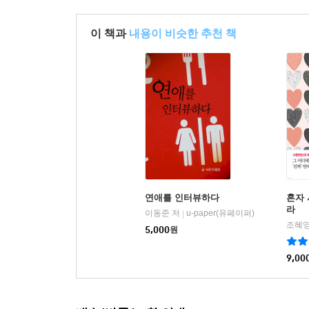
이 책과
내용이 비슷한 추천 책
연애를 인터뷰하다
혼자
라
이동준 저
u-paper(유페이퍼)
|
조혜영
5,000
원
9,00