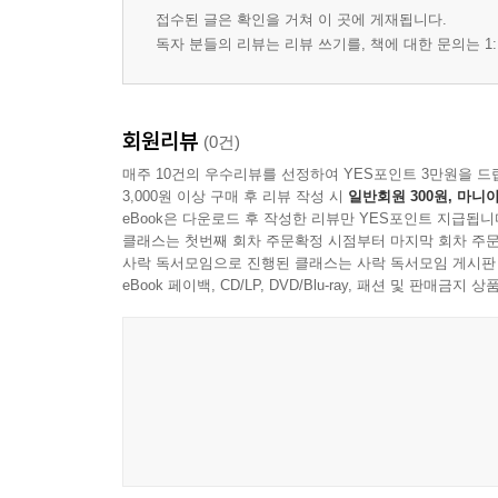
내가 늘 똑같은 남자만 만나는 이유
접수된 글은 확인을 거쳐 이 곳에 게재됩니다.
이별 후 다음 사랑을 시작하는데 적당한 시간
독자 분들의 리뷰는 리뷰 쓰기를, 책에 대한 문의는 1:
불륜이라는 이름의 사랑
잊을 수 없는 여자가 첫사랑이다
더 좋아하는 사람이 더 아프다
회원리뷰
(0건)
달콤쌉쌀한 첫 키스
매주 10건의 우수리뷰를 선정하여 YES포인트 3만원을 드
3,000원 이상 구매 후 리뷰 작성 시
일반회원 300원, 마니아
chapter 3 둘 다 놓을 수 없다면
eBook은 다운로드 후 작성한 리뷰만 YES포인트 지급됩니
연애의 시작은 언제나 설렌다
클래스는 첫번째 회차 주문확정 시점부터 마지막 회차 주문
내가 사랑하는 건 그 남자의 환상일지도 모른다
사락 독서모임으로 진행된 클래스는 사락 독서모임 게시판
eBook 페이백, CD/LP, DVD/Blu-ray, 패션 및 판매금
남이 하면 불륜, 내가 하면 로맨스
나를 소개하지 않는 남자
명품백은 사랑을 유지시킬 수 없다
남자의 순정은 드라마에만 있는 걸까
모텔 단상
사랑과 섹스와의 관계
우리가 결혼할 수 있을까
어느 한 쪽도 내려놓을 수 없다