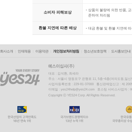
상품의 불량에 의한 반품, 교
소비자 피해보상
준하여 처리됨
환불 지연에 따른 배상
대금 환불 및 환불 지연에 
회사소개
인재채용
이용약관
개인정보처리방침
청소년보호정책
도서홍보안내
대표 : 김석환, 최세라
주소 : 서울시 영등포구 은행로 11, 5층~6층(여의도동,일신
사업자등록번호 : 229-81-37000 통신판매업신고 : 제 200
이메일 : yes24help@yes24.com 호스팅 서비스사업자 :
Copyright ⓒ YES24 Corp. All Rights Reserved.