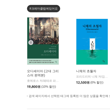
#크레마클럽에있어요
오디세이아 (고대 그리
니체의 초월자
스어 완역본)
프리드리히 니체 저/김철 편역
호메로스 저/페테르 파울 루벤스 그림/박문재 역
현대지성
|
12,500
원
(0% 할인)
19,800
원
(10% 할인)
검색 페이지에서 선택된 태그에 등록된 더 많은 상품을 확인해 