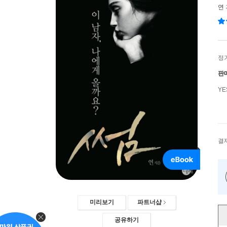
연
정
판
Y
결
미리보기
파트너샵
공유하기