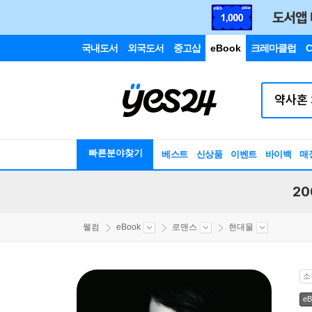
국내도서
외국도서
중고샵
eBook
크레마클럽
C
빠른분야찾기
베스트
신상품
이벤트
바이백
매
20
웰컴
eBook
로맨스
현대물
소
eB