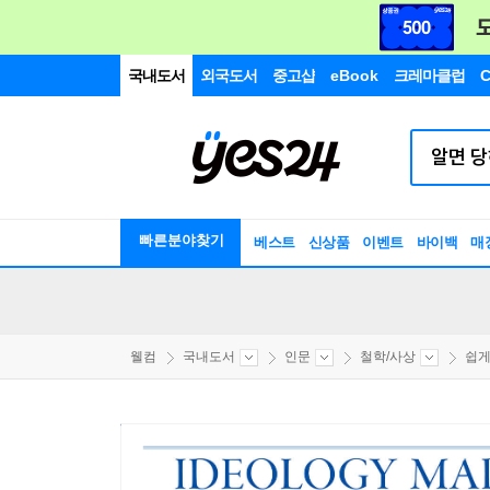
국내도서
외국도서
중고샵
eBook
크레마클럽
C
빠른분야찾기
베스트
신상품
이벤트
바이백
매
웰컴
국내도서
인문
철학/사상
쉽게 