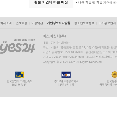
환불 지연에 따른 배상
대금 환불 및 환불 지연에 
회사소개
인재채용
이용약관
개인정보처리방침
청소년보호정책
도서홍보안내
대표 : 김석환, 최세라
주소 : 서울시 영등포구 은행로 11, 5층~6층(여의도동,일신
사업자등록번호 : 229-81-37000 통신판매업신고 : 제 200
이메일 : yes24help@yes24.com 호스팅 서비스사업자 :
Copyright ⓒ YES24 Corp. All Rights Reserved.