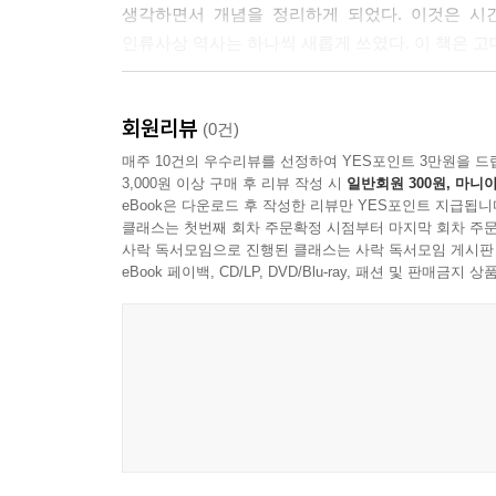
생각하면서 개념을 정리하게 되었다. 이것은 시간
인류사상 역사는 하나씩 새롭게 쓰였다. 이 책은 고
고대 그리스부터 20세기까지,
회원리뷰
동시대 동 · 서양의 인류사상 발전사를 한눈에 비교
(0건)
매주 10건의 우수리뷰를 선정하여 YES포인트 3만원을 드
3,000원 이상 구매 후 리뷰 작성 시
일반회원 300원, 마니아
『교양으로 읽는 세계 사상사 지도』는 총 10개 장으
eBook은 다운로드 후 작성한 리뷰만 YES포인트 지급됩니
등을 비롯해 칸트, 헤겔, 마르크스, 프로이트, 하이
클래스는 첫번째 회차 주문확정 시점부터 마지막 회차 주문
대륙을 뛰어넘어 문명의 발전과 함께한 인류사상의 
사락 독서모임으로 진행된 클래스는 사락 독서모임 게시판
서양 사상의 변화를 쉽게 이해할 수 있을 것이다. 
eBook 페이백, CD/LP, DVD/Blu-ray, 패션 및 판매금
수 있기 때문에 한눈에 그 변화가 들어올 것이다. 거