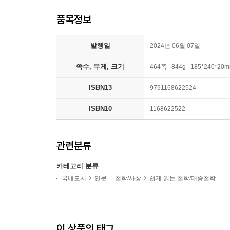
품목정보
발행일
2024년 06월 07일
쪽수, 무게, 크기
464쪽 | 844g | 185*240*20
ISBN13
9791168622524
ISBN10
1168622522
관련분류
카테고리 분류
국내도서
인문
철학/사상
쉽게 읽는 철학/대중철학
이 상품의 태그