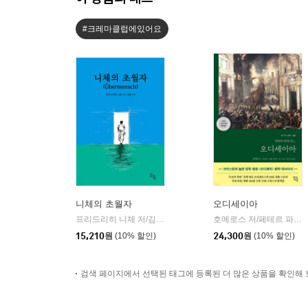
#크레마클럽에있어요
니체의 초월자
오디세이아
프리드리히 니체 저/김철 편역
히읏
호메로스 저/페테르 파울 루벤스 그림/박문재 역
|
15,210
원
(10% 할인)
24,300
원
(10% 할인)
검색 페이지에서 선택된 태그에 등록된 더 많은 상품을 확인해 