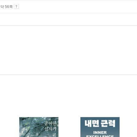
4 약 56쪽