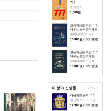
777
조기형 저
1,000
원
고등학생을 위한 미리
배우는 화학공학개론
루미너리북스 교육편집팀 저
10,800
원
(10% 할인)
고등학생을 위한 미리
배우는 행정학개론
루미너리북스 교육편집팀 저
10,800
원
(10% 할인)
이 분야 신상품
더보기
최상위권 중학 국어
김정희,박나리,조은혜 저
12,960
원
(10% 할인)