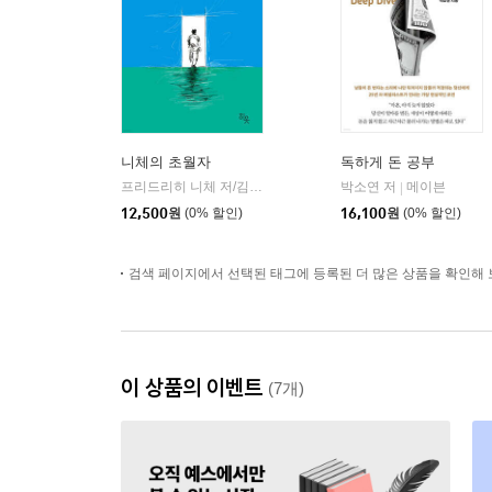
니체의 초월자
독하게 돈 공부
프리드리히 니체 저/김철 편역
히읏
박소연 저
메이븐
|
|
12,500
원
(0% 할인)
16,100
원
(0% 할인)
검색 페이지에서 선택된 태그에 등록된 더 많은 상품을 확인해 
이 상품의 이벤트
(7개)