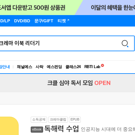
D/LP
DVD/BD
문구
/GIFT
티켓
독서유형검사
RBTI Lab
장안내
채널예스
사락
예스펀딩
클래스24
독서유형검사
크클 심야 독서 모임
OPEN
소득공제
크레마클럽
EPUB
독해력 수업
인공지능 시대에 더 중요
eBook