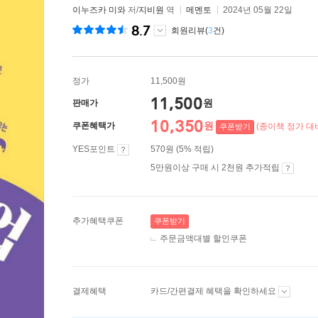
이누즈카 미와
저/
지비원
역
메멘토
2024년 05월 22일
8.7
회원리뷰(
3
건)
정가
11,500원
11,500
원
판매가
10,350
원
쿠폰혜택가
(종이책 정가 대비
쿠폰받기
YES포인트
570원 (5% 적립)
5만원이상 구매 시 2천원 추가적립
추가혜택쿠폰
쿠폰받기
주문금액대별 할인쿠폰
결제혜택
카드/간편결제 혜택을 확인하세요