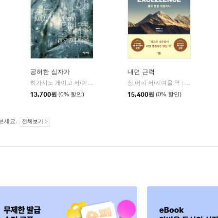
공허한 십자가
내면 근력
히가시노 게이고 저/이선희 역
자음과모음
짐 머피 저/지여울 역
윌북(willboo
|
|
13,700
원
(0% 할인)
15,400
원
(0% 할인)
보세요.
전체보기