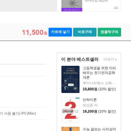
AD
11,500
카트에 넣기
바로구매
원클릭구매
원
이 분야 베스트셀러
더보기
고등학생을 위한 미리
배우는 전기전자공학
개론
루미너리북스 교육편집팀 저
10,800
원
(10% 할인)
단락이론
박상준 저
16,200
원
(10% 할인)
사용 불가) /PC(Mac)
수능 잘보는 사자성어