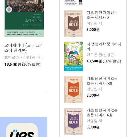
기초 탄탄 재미있는
초등 세계사 6
이영림 저
3,000
원
나 생명과학 좋아하나
오디세이아 (고대 그리
봐
스어 완역본)
k)
이고은 글/신병근 그림
호메로스 저/페테르 파울 루벤스 그림/박문재 역
현대지성
|
13,500
원
(10% 할인)
19,800
원
(10% 할인)
기초 탄탄 재미있는
초등 세계사 5호
이영림 저
3,000
원
기초 탄탄 재미있는
초등 세계사 4호
이영림 저
3,000
원