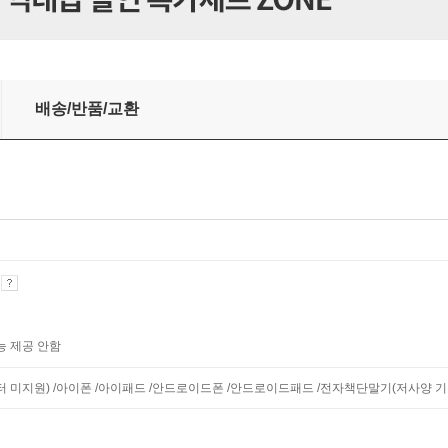
배송/반품/교환
기
능 제공 안함
니터 미지원) /아이폰 /아이패드 /안드로이드폰 /안드로이드패드 /전자책단말기(저사양 기기 