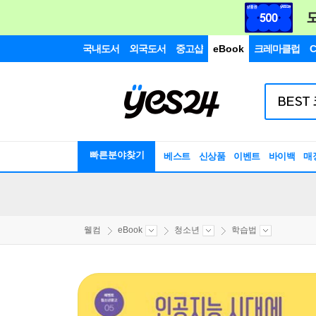
국내도서
외국도서
중고샵
eBook
크레마클럽
C
빠른분야찾기
베스트
신상품
이벤트
바이백
매
웰컴
eBook
청소년
학습법