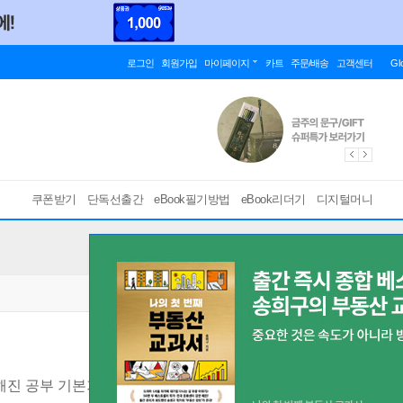
로그인
회원가입
마이페이지
카트
주문/배송
고객센터
Gl
쿠폰받기
단독선출간
eBook필기방법
eBook리더기
디지털머니
해진 공부 기본기
[ EPUB ]