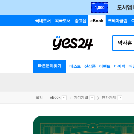
국내도서
외국도서
중고샵
eBook
크레마클럽
C
빠른분야찾기
베스트
신상품
이벤트
바이백
매
웰컴
eBook
자기계발
인간관계