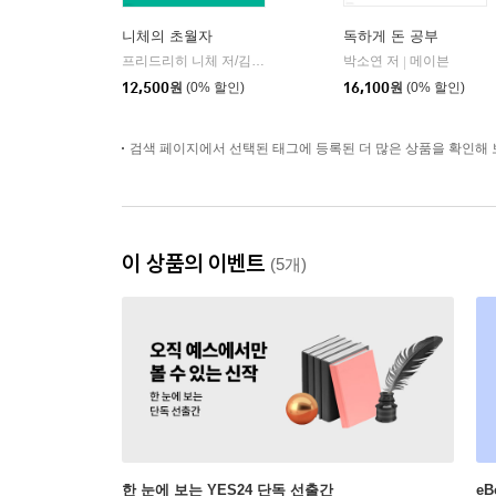
니체의 초월자
독하게 돈 공부
프리드리히 니체 저/김철 편역
히읏
박소연 저
메이븐
|
|
12,500
원
(0% 할인)
16,100
원
(0% 할인)
검색 페이지에서 선택된 태그에 등록된 더 많은 상품을 확인해 
이 상품의 이벤트
(5개)
한 눈에 보는 YES24 단독 선출간
e