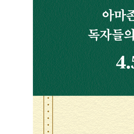
43 핫 이슈를 파악하라
44 글로벌 매너를 익혀라, 대화의 성패가 걸려 있다
45 약간의 전문용어를 익혀라
46 상대방 스타일에 맞추면 대화가 편하다
47 상대의 언어로 메아리를 보내라
48 비유의 힘: 커뮤니케이션의 비밀 무기
49 공감 표현 1: 의미 있는 소리로 공감하기
50 공감 표현 2: 다양한 감각을 통해 공감하기
51 관계를 깊게 하는 4단계 대화 전략
52 공유된 경험이 만드는 유대감
53 등 뒤에서 칭찬하기: 진정성 있게 상대방을 인정
54 좋은 기분을 전달하라
55 진심 어린 칭찬의 비결
56 괄호 속 칭찬: 은근슬쩍 마음을 사로잡는 기술
57 가끔은 죽여주는 칭찬을 하라
58 아주 작은 칭찬으로 미소 짓게 하는 방법
59 때에 맞는 칭찬은 은쟁반에 금사과