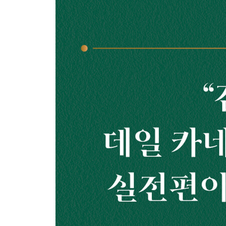
14 자연스러운 대화 참여는 이렇게 한다
15 당신의 미소가 들리게 하라
16 뻔한 질문에 뻔하지 않게 대답하려면
17 직업 소개에 재치 한 스푼을 더하라
18 대화가 끊어지지 않는 소개법
19 단어 탐정이 되어라
20 매혹적인 대화의 원칙: 상대방에게 스포트라이
21 다음에 할 말을 고민하지 않는 방법
22 상대방이 신나게 떠들게 만드는 방법
23 진솔한 이야기가 마음의 문을 여는 순간
24 분위기를 주도하는 대화 패키지를 준비하라
3부. 상황별 대화 전략: 사소하지만 모르면 망신당
25 상대방이 하는 일을 (묻지 않고) 알아내기
26 당신의 일을 소개하는 가장 매력적인 방법
27 대화에 센스를 더하는 비밀
28 이야기꽃을 피우는 필살기 하나