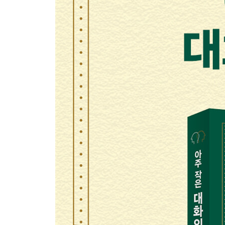
60 상대방의 칭찬을 잘 받아주라
61 인생에서 가장 의미 있는 칭찬의 기술
62 모임에서 사람들을 끌어당기는 방법
63 상대방을 주인공이 되게 하라
64 당신만의 대화 흔적을 남겨라
5부. 1% 프로들의 소통 기술: 성공의 8할은 여기 
65 상대의 실수는 넘기고 그 대가로 호감을 얻어라
66 대화의 실마리를 잡아주는 작은 호의
67 사람들에게 돌아가는 이익을 정확히 밝혀라
68 부탁을 들어주고 싶게 만드는 법
69 호의를 베풀 땐 기대 없이
70 파티에서는 가벼운 대화만 한다
71 식사 때는 식사만 하라
72 상대방의 안식처를 존중하라
73 중요한 정보를 전달하기 전에 알아야 할 진실