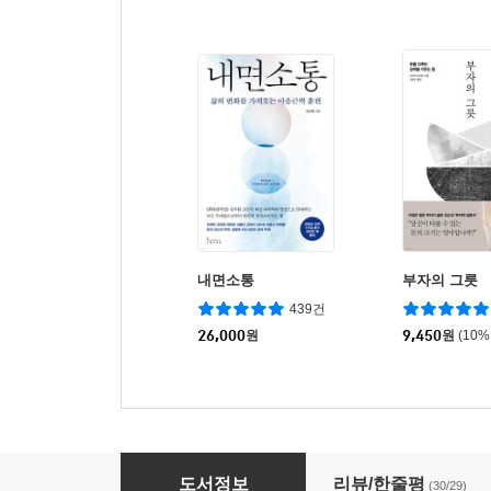
내면소통
부자의 그릇
439건
26,000
원
9,450
원
(10%
아주 작은 대화의 기술
도서정보
리뷰/한줄평
(30/29)