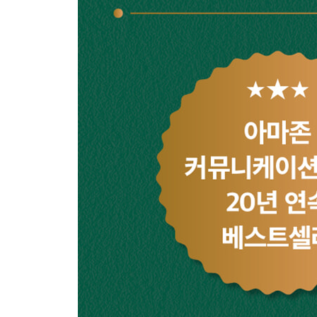
29 호의를 원한다면 2인칭 중심 대화법을 쓰라
30 모두에게 똑같은 미소를 보이지 마라
31 얼간이처럼 보이지 않으려면
32 동기부여 전문가의 워딩을 훔쳐라
33 승자의 대화법: 완곡한 표현 뒤에 숨지 마라
34 최악의 대화 습관
35 나쁜 소식을 전하는 방법(그리고 당신을 더 좋아
36 질문에 답하고 싶지 않을 때
37 감사의 이유를 구체적으로 밝혀라
38 좋은 인상을 남기는 통화 에티켓
39 전화 통화에서 행간을 이해하는 방법
4부. 사람을 얻는 기술: 어디서든 당신을 돋보이게 
40 현대판 르네상스 인간이 되는 법
41 상대의 직업이나 취미에 대해 해박하게 보이는 
42 상대의 중요한 관심사를 찾아라