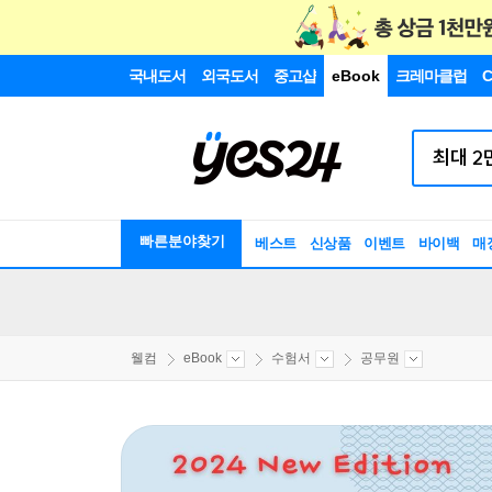
국내도서
외국도서
중고샵
eBook
크레마클럽
C
빠른분야찾기
베스트
신상품
이벤트
바이백
매
웰컴
eBook
수험서
공무원