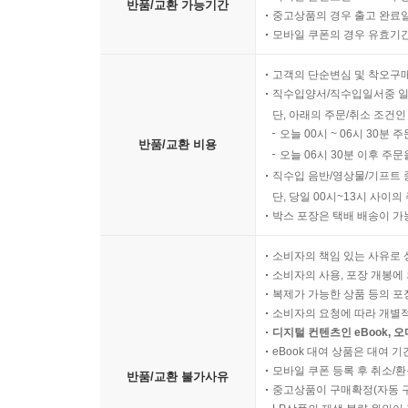
반품/교환 가능기간
중고상품의 경우 출고 완료일
모바일 쿠폰의 경우 유효기간(
고객의 단순변심 및 착오구
직수입양서/직수입일서중 일
단, 아래의 주문/취소 조건인
오늘 00시 ~ 06시 30분 
반품/교환 비용
오늘 06시 30분 이후 주문
직수입 음반/영상물/기프트 
단, 당일 00시~13시 사이
박스 포장은 택배 배송이 가
소비자의 책임 있는 사유로 
소비자의 사용, 포장 개봉에 
복제가 가능한 상품 등의 포장을 
소비자의 요청에 따라 개별
디지털 컨텐츠인 eBook, 
eBook 대여 상품은 대여 기
모바일 쿠폰 등록 후 취소/환
반품/교환 불가사유
중고상품이 구매확정(자동 