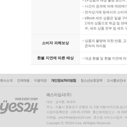
LP상품의 재생 불량 원인이 기
시간의 경과에 의해 재판매가
전자상거래 등에서의 소비자
eBook 세트 상품은 일괄 
1개의 상품으로 취급 및 판매
우, 세트 상품 전부 및 세트
상품의 불량에 의한 반품, 교
소비자 피해보상
준하여 처리됨
환불 지연에 따른 배상
대금 환불 및 환불 지연에 
회사소개
인재채용
이용약관
개인정보처리방침
청소년보호정책
도서홍보안내
대표 : 김석환, 최세라
주소 : 서울시 영등포구 은행로 11, 5층~6층(여의도동,일신
사업자등록번호 : 229-81-37000 통신판매업신고 : 제 200
이메일 : yes24help@yes24.com 호스팅 서비스사업자 :
Copyright ⓒ YES24 Corp. All Rights Reserved.