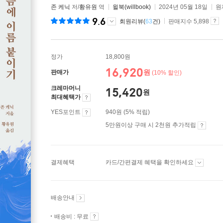
존 케닉
저/
황유원
역
윌북(willbook)
2024년 05월 18일
원
9.6
회원리뷰(
63
건)
판매지수 5,898
정가
18,800원
16,920
원
판매가
(10% 할인)
크레마머니
15,420
원
최대혜택가
YES포인트
940원 (5% 적립)
5만원이상 구매 시 2천원 추가적립
결제혜택
카드/간편결제 혜택을 확인하세요
배송안내
배송비 : 무료