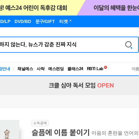
D/LP
DVD/BD
문구
/GIFT
티켓
독서유형검사
장안내
채널예스
사락
예스펀딩
클래스24
RBTI Lab
여
독서유형검사
크클 심야 독서 모임
OPEN
소득공제
슬픔에 이름 붙이기
마음의 혼란을 언어의