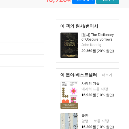
원
이 책의 원서/번역서
[원서] The Dictionary
of Obscure Sorrows
John Koenig
29,360
원
(20% 할인)
이 분야 베스트셀러
더보기
사랑의 기술
에리히 프롬 저/강주헌 역
16,920
원
(10% 할인)
불안
알랭 드 보통 저/정영목 역
16,200
원
(10% 할인)