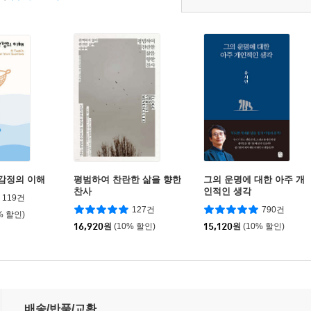
 감정의 이해
평범하여 찬란한 삶을 향한
그의 운명에 대한 아주 개
찬사
인적인 생각
119건
127건
790건
% 할인)
16,920
원
(10% 할인)
15,120
원
(10% 할인)
배송/반품/교환