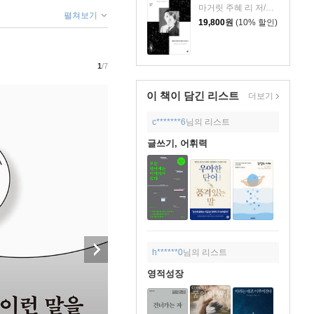
마거릿 주혜 리 저/장상미 역
펼쳐보기
19,800
원
(10% 할인)
1
/7
이 책이 담긴
리스트
더보기
c*******6
님의 리스트
글쓰기, 어휘력
h******0
님의 리스트
영적성장