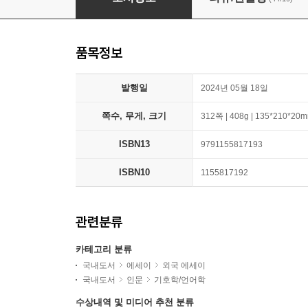
품목정보
발행일
2024년 05월 18일
쪽수, 무게, 크기
312쪽 | 408g | 135*210*20
ISBN13
9791155817193
ISBN10
1155817192
관련분류
카테고리 분류
국내도서
에세이
외국 에세이
국내도서
인문
기호학/언어학
수상내역 및 미디어 추천 분류