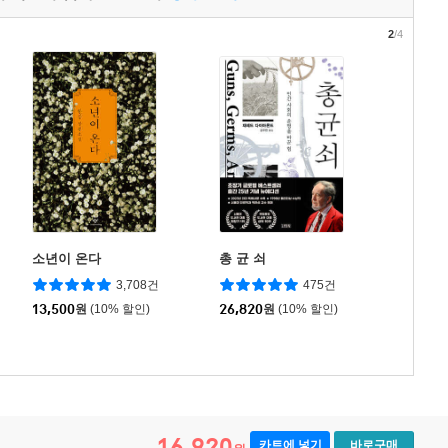
2
/4
소년이 온다
총 균 쇠
3,708건
475건
13,500
원
(10% 할인)
26,820
원
(10% 할인)
16,920
카트에 넣기
바로구매