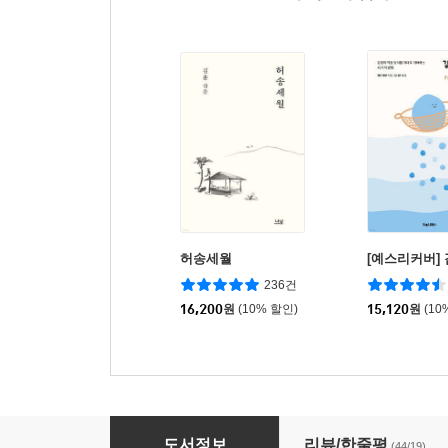
허송세월
[예스리커버]
236건
16,200
원
(10% 할인)
15,120
원
(10
슬픔에 이름 붙이기
도서정보
리뷰/한줄평
(44/19)