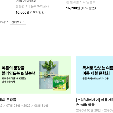
너를 사랑하고
알에이치코리아(RHK)
존 윌리엄스 저/김승욱 역
알에이치
|
진은영 저
문학과지성사
|
16,200
원
(10% 할인)
10,800
원
(10% 할인)
보세요.
전체보기
름의 문장들
[소설/시/에세이] 여름 제
커 with 풀풀
26년 07월 08일 ~ 2026년 08월 31일
2026년 05월 28일 ~ 2026