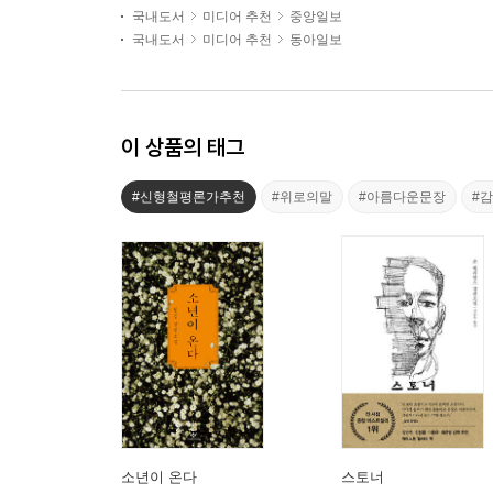
국내도서
미디어 추천
중앙일보
국내도서
미디어 추천
동아일보
이 상품의 태그
#신형철평론가추천
#위로의말
#아름다운문장
#
소년이 온다
스토너