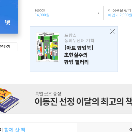
eBook
이 상품을 팔기
14,900원
매입가 2,900
프랑스
퐁피두센터 기획
유하기
[아트 팝업북]
초현실주의
팝업 갤러리
들이
함께 산 책