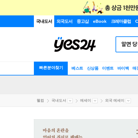
국내도서
외국도서
중고샵
eBook
크레마클럽
C
빠른분야찾기
베스트
신상품
이벤트
바이백
매
웰컴
국내도서
에세이
외국 에세이