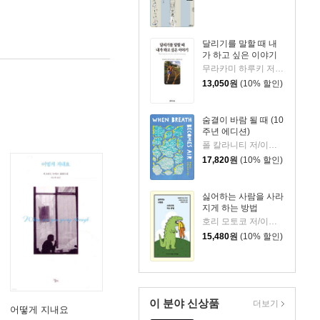
달리기를 말할 때 내
가 하고 싶은 이야기
무라카미 하루키 저/임홍빈 역
13,050
원
(10% 할인)
숨결이 바람 될 때 (10
주년 에디션)
폴 칼라니티 저/이종인 역
17,820
원
(10% 할인)
싫어하는 사람을 사라
지게 하는 방법
호리 모토코 저/이은혜 역
15,480
원
(10% 할인)
이 분야 신상품
더보기
어떻게 지내요