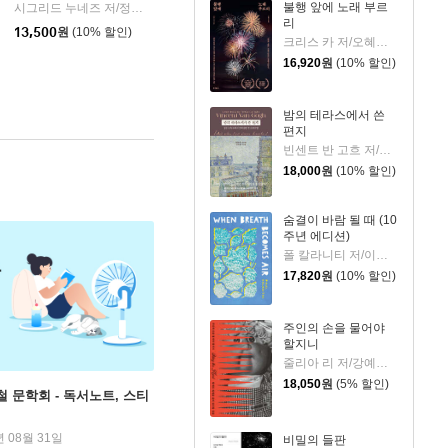
불행 앞에 노래 부르
코리아(RHK)
시그리드 누네즈 저/정소영 역
엘리
|
리
13,500
원
(10% 할인)
크리스 카 저/오혜진 역
16,920
원
(10% 할인)
밤의 테라스에서 쓴
편지
빈센트 반 고흐 저/신성림 역
18,000
원
(10% 할인)
숨결이 바람 될 때 (10
주년 에디션)
폴 칼라니티 저/이종인 역
17,820
원
(10% 할인)
주인의 손을 물어야
할지니
줄리아 리 저/강예은,문지영 역
18,050
원
(5% 할인)
철 문학회 - 독서노트, 스티
년 08월 31일
비밀의 들판