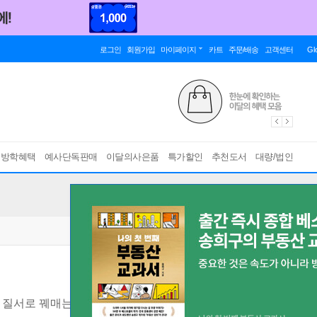
로그인
회원가입
마이페이지
카트
주문/배송
고객센터
Gl
름방학혜택
예사단독판매
이달의사은품
특가할인
추천도서
대량/법인
 질서로 꿰매는 감정 사전