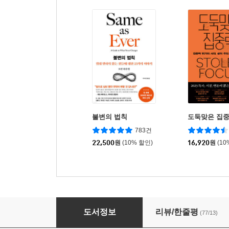
불변의 법칙
도둑맞은 집
783건
22,500
원
(10% 할인)
16,920
원
(10
가족을 끊어내기로 했다
도서정보
리뷰/한줄평
(77/13)