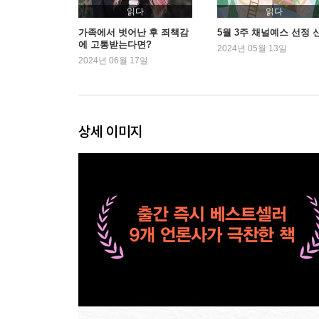
읽다
읽다
3부 선을 넘는 사람들에게서 나를 지키려면
가족에서 벗어난 후 죄책감
5월 3주 채널예스 선정 
에 고통받는다면?
2024년 05월 13일
2024년 06월 17일
13. 보복 가능성 279
14. 2차 가해에 대처하는 법 285
15. 주변인과 사회적 상황을 이용한 괴롭힘 311
16. 중간에 낀 다른 가족과 관계를 유지하는 법 327
상세 이미지
맺음말 자립으로 얻는 새로운 삶 345
감사의 말 367
후주 369