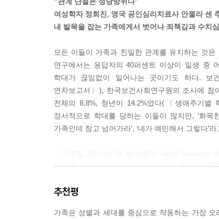
“관계 단절은 정당방위다”
이 아니다. 관계를 끊겠다는 결심은 가족을 어떻게 
여성학자 정희진, 영국 공인심리치료사 안젤라 센 
--- p.25
내 발목을 잡는 가족에게서 벗어나 죄책감과 수치
부모가 스스로 생각해도 실망스러운 행동을 하는 건
모든 이들이 가족과 친밀한 관계를 유지하는 것은 
줬을 때 속상해한다는 것이다. 그런 일이 생기면 
연구에서는 응답자의 40퍼센트 이상이 일생 중 어
으려고 노력하는 동기가 된다. 그런 감정을 느낀다
학대가 끊임없이 일어나는 곳이기도 하다. 보건
연차보고서〉), 한국보건사회연구원의 조사에 참여
하지만 해로운 가족은 다르다. 자존심이 약한 사람들
전체의 8.8%, 청년이 14.2%였다(〈생애주기별
수한 마음을 이용한다.
정서적으로 학대를 당하는 이들이 많지만, ‘화목
--- p.32
가족인데 참고 넘어가라’, ‘네가 예민해서 그렇다’
여러분은 해로운 가족과 관계를 끊고 변화하고, 자신
《가족을 끊어내기로 했다(원제: Adult Survivors
--- p.34
단절 후 어떻게 행동하면 좋을지 알지 못해 고통
삶을 보호할 수 있도록 지침을 제시하는 책이다.
우리 주변 사람들 중 최대 40퍼센트가 살면서 한 
추천평
끊임없이 신체적·정서적 학대를 당했다. 그는 가족
란다. 가족과의 관계 단절을 고민하는 모두가 학대 
살아가기 시작했다. 저자는 “학대하는 가족과 관계를
만 실제로는 학대당하고도 그런 사실을 밝히지 않는 
가족은 성별과 세대를 중심으로 작동하는 가장 오
강조하며, 학대 생존자가 자신이 원하는 삶을 