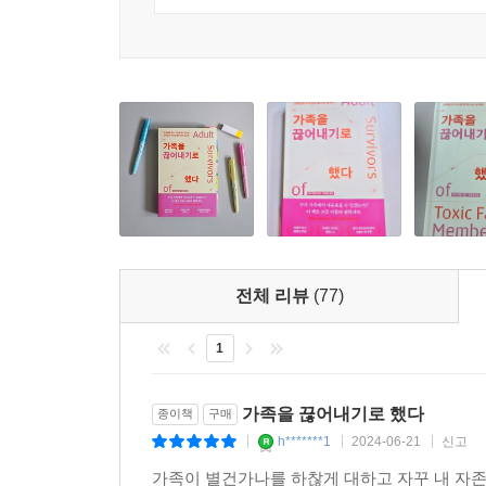
있다고 강조한다.
--- p.114
해로운 가족의 생존자들은 영아기 때부터 성장 과
해로운 수치심을 느낀다고 해서 세상이 다 끝나는 
아이이기에 나를 사랑해야 할 사람들이 사랑해주지 않
뚜껑을 열어야 거짓에 감춰진 진실을 들여다볼 수 있
사랑받을 수 없는 존재다’라는 근원적인 상처를 안고
안에 진실이 있고, 치유와 평온함도 있다. 그러면 더
잡은 트라우마를 들여다보고, “그들이 주입한 자신
--- p.144
단계별로 생존자가 겪은 애착 문제, 생존자의 
불신하게 되는지 밝힌다. 이를 통해 생존자는 자신
내가 인생에 중대한 변화가 필요하고, 그걸 시작할 
바꿀 수 있을지 파악할 수 있다.
살지 못하는 상황이 어린 시절처럼 반복되고 있음을
겪은 후에야 마침내 경제적으로 독립하고, 홀로 아이
“허락은 자신에게만 구하면 된다”
전체 리뷰
(77)
여정이었지만 나는 해냈다.
해로운 가족으로부터 경계선을 긋고 불필요한 죄책
--- p.162
자립하는 길로 나아가는 마음가짐
1
해로운 가족의 생존자들은 공통적으로 다음과 같은 비
해로운 가족이 주는 영향에서 벗어나 마음을 치유
가족을 끊어내기로 했다
종이책
구매
야.’ 여러분에게도 익숙한 생각은 아닌가? 남들의
법으로는 선을 넘는 사람에게 그런 행동은 불편하다
h*******1
2024-06-21
신고
가 소모된다. 심지어 그런 노력이 정말로 남의 비위를
|
|
|
굳이 부르지 않는 것(69쪽)도 좋은 방법이다. 
든 일이다. 겁먹지 않고 그냥 자신이 원하는 대로 
가족이 별건가나를 하찮게 대하고 자꾸 내 자존