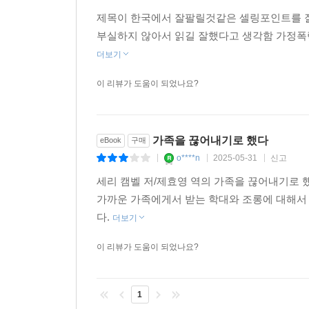
아프더라도 느껴지는 감정을 온전히 느껴야 마음을
제목이 한국에서 잘팔릴것같은 셀링포인트를 잘
다루었다는 사실을 인정하고 슬퍼”하고, “내가 충
부실하지 않아서 읽길 잘했다고 생각함 가정
조언한다(79~84쪽). 이렇게 마음을 돌보는 과정
더보기
키울 수 있다(5장). 나를 보듬어줄 가족이 없다
이 리뷰가 도움이 되었나요?
스스로를 격려하는 일은 가능하다. 이런 깨달음을
된다.
가족을 끊어내기로 했다
eBook
구매
선을 넘는 사람들에게서 나를 지키려면 어떻게 해야
o****n
2025-05-31
신고
해로운 가족의 보복과 지속적인 괴롭힘,
|
|
|
주변 사람들의 2차 가해에 대응하는 실용적인 가이
세리 캠벨 저/제효영 역의 가족을 끊어내기로 
가까운 가족에게서 받는 학대와 조롱에 대해서
이 책의 특장점은 해로운 가족과 관계를 끊은 이
다.
더보기
구체적이고 실용적인 해결책을 준다는 것이다. 해
이 리뷰가 도움이 되었나요?
시도하며 생존자의 인생에 계속해서 끼어든다. 생존자
사람이 가족과의 불화에 끼어들고, 생존자가 끔찍
발생”할 수 있다. 비난의 화살을 생존자에게 돌리려
1
선물과 카드 보내기, 경제적으로 위협하기, 질병과 