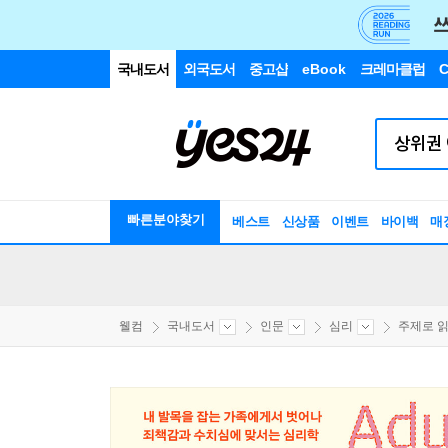
국내도서
외국도서
중고샵
eBook
크레마클럽
C
빠른분야찾기
베스트
신상품
이벤트
바이백
매
웰컴
국내도서
인문
심리
주제로 읽는