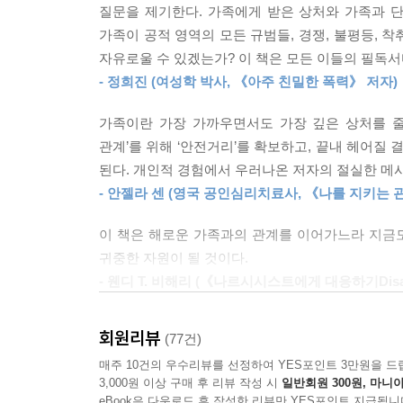
히 이루어지는 경우가 너무나 많기 때문이다.
질문을 제기한다. 가족에게 받은 상처와 가족과 
필요하다고 말한다.
--- p.37
가족이 공적 영역의 모든 규범들, 경쟁, 불평등, 
자유로울 수 있겠는가? 이 책은 모든 이들의 필독서
이 책은 해로운 가족에게서 벗어나는 법을 총 3부
상대방이 나를 학대하고 먼저 날 배신했는데, 어떻게
- 정희진 (여성학 박사, 《아주 친밀한 폭력》 저자)
하는 이유, 자신의 결정을 스스로 지지하기 위한
--- p.42
토대로 설명하면서, 해로운 수치심과 죄책감에서 
가족이란 가장 가까우면서도 가장 깊은 상처를 줄
가해에서 자신을 지키기 위해 무엇을 할 수 있을지,
학대하는 사람이 괜찮은 말과 행동을 하는 날이 있
관계’를 위해 ‘안전거리’를 확보하고, 끝내 헤어질
조언을 담뿍 담는다.
--- p.52
된다. 개인적 경험에서 우러나온 저자의 절실한 메
- 안젤라 센 (영국 공인심리치료사, 《나를 지키는
가족 문제를 다루는 전문가나 그들의 조언을 담은
학대하는 가족과의 관계에 경계선이 생기면 상처가 
유지하자는 중립적인 조언을 하는 데에 그친다. 
이 책은 해로운 가족과의 관계를 이어가느라 지금도
로운 영향에서 벗어나면 행복해질 수 있고, 있는 그대
겪어온 경험자로서 가해자를 단호하게 비판하고, 
귀중한 자원이 될 것이다.
이 가는 대로 사랑할 수 있고, 하고 싶은 일을 하고
무엇보다도 자신을 돌보고 챙기기 위한 것임을 기억해
- 웬디 T. 비해리 (《나르시시스트에게 대응하기Disarmin
시작된다.
“이 책 덕에 처음으로 나 자신을 좋아하게 되었다”
--- p.57
감추고 있다면, 이 책이 든든한 지원군이 되어줄 것
회원리뷰
(77건)
가족과 단절하기로 한 건 본인의 선택 아니냐고, 그
매주 10건의 우수리뷰를 선정하여 YES포인트 3만원을 드
해로운 가족과는 관계를 끊어도 된다.
들도 있다. 이런 추측은 무지에서 나온다. 그런 말
3,000원 이상 구매 후 리뷰 작성 시
일반회원 300원, 마니아
여러분의 행복에 계속해서 해가 되는 사람은 그게 
eBook은 다운로드 후 작성한 리뷰만 YES포인트 지급됩니