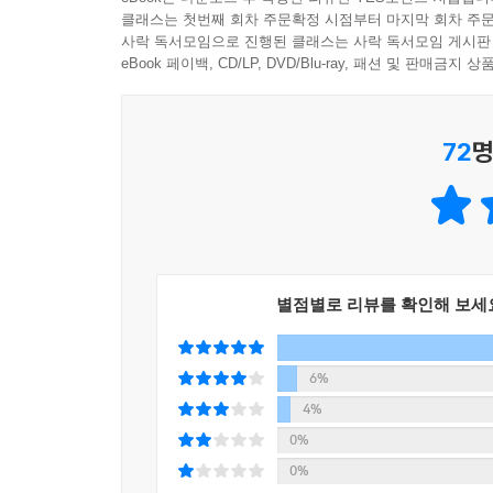
는 사람이 없고 내게 슬퍼할 자격도 없다는 생각이
화가 나면 화내도 된다. 자신을 챙기고 필요한 것들
클래스는 첫번째 회차 주문확정 시점부터 마지막 회차 주문
상황이 너무 슬프고 비통한데 주변에서 그런 감정마
사락 독서모임으로 진행된 클래스는 사락 독서모임 게시판
내 인생은 내가 선택한 방식으로 돌봐도 된다. 나를 
--- p.76
eBook 페이백, CD/LP, DVD/Blu-ray, 패션 및 판매금
“가족이 무고할 수도 있다는 생각이 드는가?
우리는 슬퍼하는 과정을 통해 다른 이에게 해를 가
해로우면서 무고한 사람은 없다”
을 뜬다. 사과할 줄 ‘모르는’ 게 아니라 사과하지 
72
명
절대 못 한다는 사실을 드러낸 것이다. (…) 해로
저자는 이 책에서 건강한 가족과 해로운 가족은 
길이다.
가족이라면 상대에게 “상처를 줬을 때 속상해하는 
--- p.86~87
다시는 그런 일을 일으키지 말아야겠다고 반성하
인정하지 않는다. 오히려 ‘네가 더 착하거나 덜
“다 이겨낸 것 아니었어?” 혹은 “가족이 그런다고
언어적·비언어적 수단으로 가족을 위협한다. 결국 해
별점별로 리뷰를 확인해 보세
운 가족 안에서 스스로 깨우친 현실을 의심하도록 
생존자는 해로운 가족이 자신에게 가한 학대 행위가
인 생각보다 부정적인 생각을 더 쉽게 믿는 특성이
그래서 “학대당하고도 ‘이만하면 학대가 맞다’고 스스
에서 처리된다. 따라서 스스로 판단한 생각이 정당
6%
--- p.105
4%
학대 생존자가 겪는 문제는 각각 다르지만, 생존자
0%
벗어난 학대 생존자들이 죄책감과 수치심에 시달
필요하다면 더 광범위한 사회적 관계에 경계선을 긋고
0%
자기 긍정감이 낮고, 자신의 판단력을 신뢰하지 못
이거나 떠나는 건 사람들이 알아서 할 일이다. 이