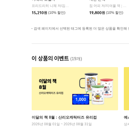
프리드리히 니체 저/김철 편역
히읏
짐 머피 저/지여울 역
윌북(
|
|
15,210
원
(10% 할인)
19,800
원
(10% 할인)
검색 페이지에서 선택된 태그에 등록된 더 많은 상품을 확인해 
이 상품의 이벤트
(19개)
이달의 책 8월 : 산리오캐릭터즈 유리컵
예
2026년 08월 01일 ~ 2026년 08월 31일
상