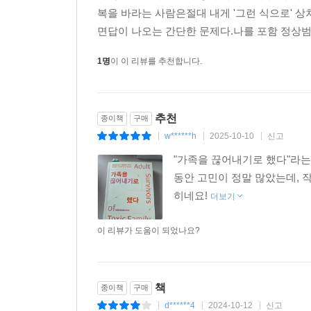
아니다. 가족의 울타리에서 나온다는 건 자신이
--- p.172
복을 바라는 사람은절대 내게 '그런 식으로' 
때문에, 가족과의 관계에 선을 그으려면 어마어마한
면답이 나오는 간단한 문제다.나를 포함 정상범
위하는 사람들과 관계를 유지하고 자신을 긍정하는 
자신의 본능을 믿는 법을 배운 적이 없는 사람에게
1명
이 이 리뷰를 추천합니다.
지점을 찾기가 애매하다고 느낄 수 있다. 관계를 너
저자는 가족에게 경계선을 그어도 될지 망설이는
않는 것은 복합성 외상후스트레스장애의 결과다.
불어넣는다. 자신감이 있어야만 가족과 선을 그을 수
--- p.186
필요한 유일한 허락”이라고 하며 생존자들을 격려한
추천
종이책
구매
원하는 것이 무엇인지 알 수 있고, 행복을 지키기 위
나를 포함한 생존자들은 감정이 크게 자극받는 상
w******h
2025-10-10
신고
|
|
|
럽게 대해주길 바란다. 하지만 사람들은 생존자가 
"가족을 끊어내기로 했다"라는
한번은 인터뷰 중에, 해로운 가족과 관계를 끊을 자
들’은 별로 중요하지 않다는 사실을 기억하자. 그들
동안 고민이 정말 많았는데, 
내게 특별한 방법이나 자신감 같은 건 전혀 없었다
아들여지길 바란다.
히네요!
더보기
지속적으로 가한 심리적인 피해가 너무나 커서 가
--- p.217
불길에 휩싸인 건물에 그냥 머무르거나 뛰어내리는
이 리뷰가 도움이 되었나요?
뛰어내리는 쪽을 택했다. (49쪽)
상심이 너무 클 때는 자부심을 느끼기 힘들지만, 그
다고 느낀다. 그럴 때일수록 나를 지킬 사람은 오직
자기 마음을 있는 그대로 느끼고 온몸으로 슬퍼하는 
책
종이책
구매
감정과 생각을 어떻게 표현해야 할지 잘 알지 
--- p.273
d******4
2024-10-12
신고
|
|
|
비난당하거나 무관심한 반응을 겪기 때문에 생존자