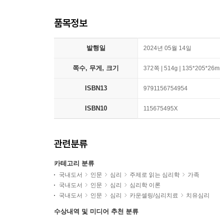
품목정보
발행일
2024년 05월 14일
쪽수, 무게, 크기
372쪽 | 514g | 135*205*26
ISBN13
9791156754954
ISBN10
115675495X
관련분류
카테고리 분류
국내도서
인문
심리
주제로 읽는 심리학
가족
국내도서
인문
심리
심리학 이론
국내도서
인문
심리
카운셀링/심리치료
치유심리
수상내역 및 미디어 추천 분류