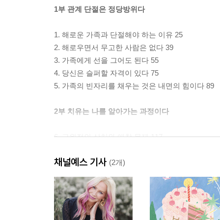
1부 관계 단절은 정당방위다
1. 해로운 가족과 단절해야 하는 이유 25
2. 해로우면서 무고한 사람은 없다 39
3. 가족에게 선을 그어도 된다 55
4. 당신은 슬퍼할 자격이 있다 75
5. 가족의 빈자리를 채우는 것은 내면의 힘이다 89
2부 치유는 나를 알아가는 과정이다
6. 근원적인 상처와 애착 문제 117
7. 학대가 발달 과정에 미치는 영향 143
채널예스 기사
8. 해로운 수치심에서 벗어나는 기술 165
(2개)
9. 이유 없이 외로움과 공허함을 느낀다면 207
10. 무너진 마음을 내 손으로 복구하기 225
11. 공감과 자기애의 힘 245
12. 불완전해질 용기 263