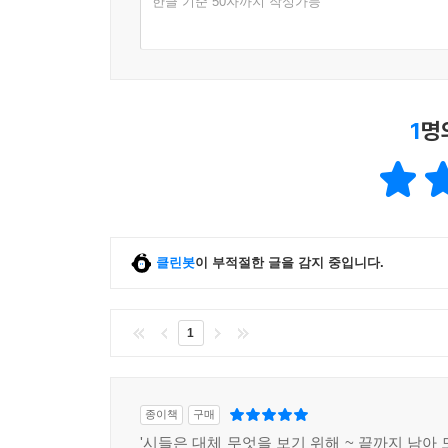
한글 기준 50자까지 작성가능
의 이후를, 시간의 바깥을, 언어가 없는 곳을 떠올
로 자신의 전제인 언어의 바깥을 알 수가 없다. ‘있음
없는”(「집요하게 은폐되는」) 인간은 언어의 바깥, 
만 죽음을 알 수는 없다.
--- pp.154~155
1
명
시집이 내게 주문한다. 밥그릇에 담긴 시편들이 있소
가시오. 그리고 그 속에 펼쳐져 보이는 세상을 내게 
--- p.188
클린봇
이 부적절한 글을 감지 중입니다.
뒤집어지고 넘치는 관계란 이를테면 훌륭한 예술작품
없어 형식을 흘러넘치는 작품 같은 것을 의미한다. 
기른 것 같다.
1
--- p.188
종이책
구매
'시들은 대체 무엇을 보기 위해 ~ 끝까지 남아