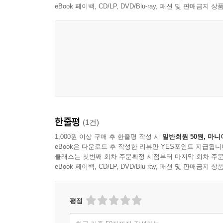
때마다 여기저기 살이 접히는 이 몸에 갇힌 채로 글
eBook 페이백, CD/LP, DVD/Blu-ray, 패션 및 판매금
린 냄새를 맡고 싶지 않고, 변기를 청소할 때마다 곳
은, 온갖 지각에 노출되어 있는 취약한 내 몸에 갇힌
임없이 관여한다. 아니, 그 일은 관여라기보다 뭔
같은 글)이 완성된다. 마치 김언희 시 속의 화자가 
--- p.15
김언희 시의 서스펜스는 종식되지 않는, 종식되지 않
펜스’는 누구도 웃기지 않으려 하는, 누구를 따라 
한줄평
(1건)
--- p.63
1,000원 이상 구매 후 한줄평 작성 시
일반회원 50원, 마니
eBook은 다운로드 후 작성한 리뷰만 YES포인트 지급됩니
시는 모르는 사이에 저 스스로 시가 된다는 말은 어
클래스는 첫번째 회차 주문확정 시점부터 마지막 회차 주문
도박과 같은 것이라는 말일지도 모른다. 이 말은 나
eBook 페이백, CD/LP, DVD/Blu-ray, 패션 및 판매금
싶었던 온전치 못함을 겹쳐 보게 한다. 그곳이 내가
--- pp.122~123
평점
실재의 세계에는 “시작도 끝도 없”(「오늘도 어김없