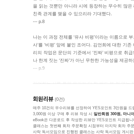
을 읽는 것뿐만 아니라 시에 등장하는 무수히 많은
친족 관계를 맺을 수 있으리라 기대했다.
--- p.8
나는 이 과정 전체를 ‘유사 비평’이라는 이름으로 부르
사’를 ‘비평’ 앞에 붙인 조어다. 김언희에 대한 기
리의 작업은 문단의 기준에서 ‘진짜’ 비평으로 취급
나 한계 짓는 ‘진짜’가 아닌 무한한 가능성을 제공하
--- p.9
김언희는 시를 통해 우리가 단 한 번도 본 적 없는 
히 씹고 삼키고 소화할 수 있다고 상상해본 적 또한
회원리뷰
으로 먼저 거기에 존재하는 김언희의 시는, 필자 중 
(0건)
도 남김없이 먹어 치우라고. 그래서 우리는 그렇게 
매주 10건의 우수리뷰를 선정하여 YES포인트 3만원을 드
3,000원 이상 구매 후 리뷰 작성 시
일반회원 300원, 마니아
--- p.10
eBook은 다운로드 후 작성한 리뷰만 YES포인트 지급됩니
클래스는 첫번째 회차 주문확정 시점부터 마지막 회차 주문
글쓰기의 ‘나’와 관련된 또 다른 문제는 신체이기도 하
사락 독서모임으로 진행된 클래스는 사락 독서모임 게시판