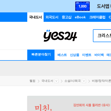
국내도서
외국도서
중고샵
eBook
크레마클럽
C
빠른분야찾기
베스트
신상품
이벤트
바이백
매
웰컴
국내도서
소설/시/희곡
비평/창작/이