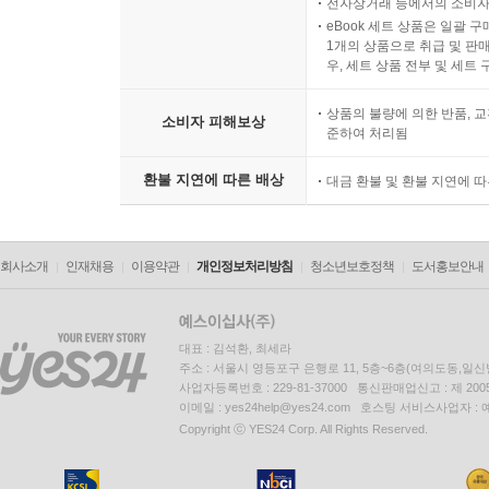
전자상거래 등에서의 소비자
eBook 세트 상품은 일괄 
1개의 상품으로 취급 및 판매
우, 세트 상품 전부 및 세트
상품의 불량에 의한 반품, 교
소비자 피해보상
준하여 처리됨
환불 지연에 따른 배상
대금 환불 및 환불 지연에 
회사소개
인재채용
이용약관
개인정보처리방침
청소년보호정책
도서홍보안내
대표 : 김석환, 최세라
주소 : 서울시 영등포구 은행로 11, 5층~6층(여의도동,일신
사업자등록번호 : 229-81-37000 통신판매업신고 : 제 200
이메일 : yes24help@yes24.com 호스팅 서비스사업자 :
Copyright ⓒ YES24 Corp. All Rights Reserved.