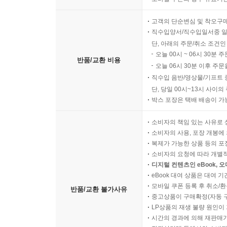
고객의 단순변심 및 착오구
직수입양서/직수입일서중 일
단, 아래의 주문/취소 조건인
오늘 00시 ~ 06시 30분 
반품/교환 비용
오늘 06시 30분 이후 주문
직수입 음반/영상물/기프트 
단, 당일 00시~13시 사이
박스 포장은 택배 배송이 가
소비자의 책임 있는 사유로 
소비자의 사용, 포장 개봉에 
복제가 가능한 상품 등의 포장을 
소비자의 요청에 따라 개별
디지털 컨텐츠인 eBook, 
eBook 대여 상품은 대여 기
모바일 쿠폰 등록 후 취소/환
반품/교환 불가사유
중고상품이 구매확정(자동 
LP상품의 재생 불량 원인이 기
시간의 경과에 의해 재판매가