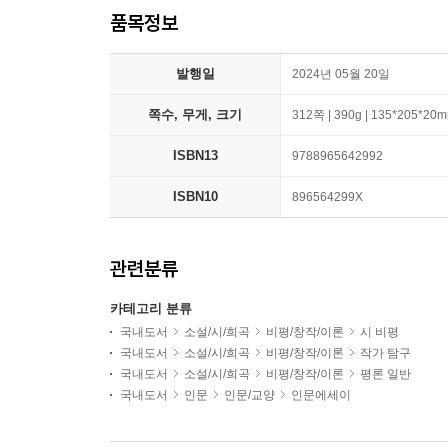
품목정보
발행일
2024년 05월 20일
쪽수, 무게, 크기
312쪽 | 390g | 135*205*20
ISBN13
9788965642992
ISBN10
896564299X
관련분류
카테고리 분류
국내도서
소설/시/희곡
비평/창작/이론
시 비평
국내도서
소설/시/희곡
비평/창작/이론
작가 탐구
국내도서
소설/시/희곡
비평/창작/이론
평론 일반
국내도서
인문
인문/교양
인문에세이