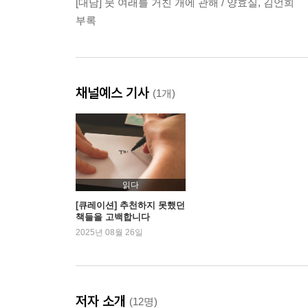
[대담] 뭇 여래를 거친 개에 관해 / 양효실, 김언희
부록
채널예스 기사
(1개)
읽다
[큐레이션] 추천하지 못했던
책들을 고백합니다
2025년 08월 26일
저자 소개
(12명)