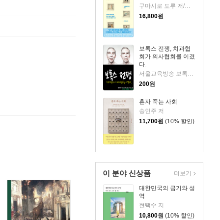
구마시로 도루 저/이정미 역
16,800
원
보톡스 전쟁, 치과협
회가 의사협회를 이겼
다.
서울교육방송 보톡스 취재 저
200
원
혼자 죽는 사회
송인주 저
11,700
원
(10% 할인)
이 분야 신상품
더보기
대한민국의 금기와 성
역
현택수 저
10,800
원
(10% 할인)