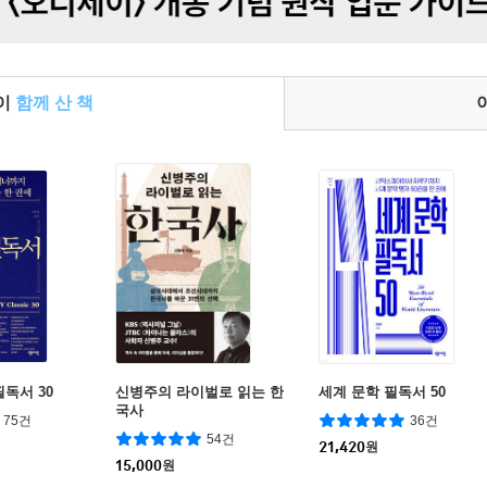
들이
함께 산 책
독서 30
신병주의 라이벌로 읽는 한
세계 문학 필독서 50
국사
75건
36건
54건
21,420
원
15,000
원