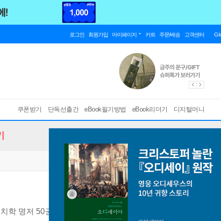
로그인
회원가입
마이페이지
카트
주문/배송
고객센터
Gl
쿠폰받기
단독선출간
eBook필기방법
eBook리더기
디지털머니
기
정치학 명저 50권을 한 권에
[ EPUB ]