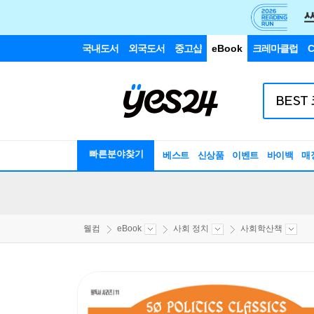
국내도서
외국도서
중고샵
eBook
크레마클럽
C
빠른분야찾기
베스트
신상품
이벤트
바이백
매
웰컴
eBook
사회 정치
사회학산책