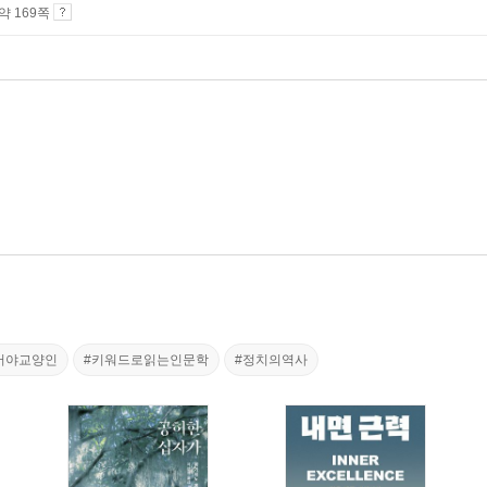
 약 169쪽
어야교양인
#키워드로읽는인문학
#정치의역사