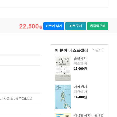
22,500
카트에 넣기
바로구매
원클릭구매
원
이 분야 베스트셀러
더보기
손절사회
이승연 저
15,000
원
가짜 환자
김현아 저
14,400
원
사용 불가) /PC(Mac)
쾌적한 사회의 불쾌함