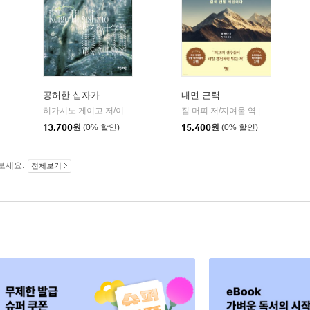
공허한 십자가
내면 근력
히가시노 게이고 저/이선희 역
자음과모음
짐 머피 저/지여울 역
윌북(willboo
|
|
13,700
원
(0% 할인)
15,400
원
(0% 할인)
보세요.
전체보기