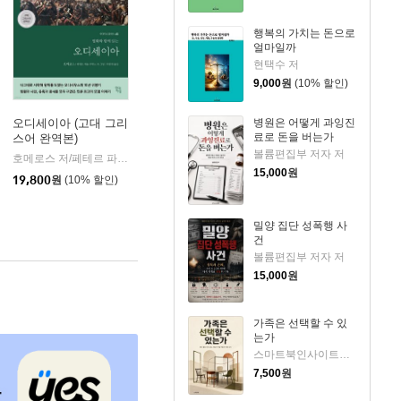
행복의 가치는 돈으로
얼마일까
현택수 저
9,000
원
(10% 할인)
오디세이아 (고대 그리
병원은 어떻게 과잉진
료로 돈을 버는가
스어 완역본)
k)
볼륨편집부 저자 저
호메로스 저/페테르 파울 루벤스 그림/박문재 역
현대지성
|
15,000
원
19,800
원
(10% 할인)
밀양 집단 성폭행 사
건
볼륨편집부 저자 저
15,000
원
가족은 선택할 수 있
는가
스마트북인사이트랩 저
7,500
원