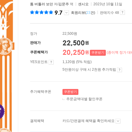
톰 버틀러 보던
저/
김문주
역
센시오
2023년 10월 11일
9.7
회원리뷰(
23
건)
판매지수 48
정가
22,500원
22,500
원
판매가
20,250
원
쿠폰혜택가
(종이책 정가 대비
쿠폰받기
YES포인트
1,120원 (5% 적립)
5만원이상 구매 시 2천원 추가적립
추가혜택쿠폰
쿠폰받기
주문금액대별 할인쿠폰
결제혜택
카드/간편결제 혜택을 확인하세요