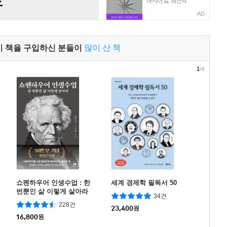
AD
이 책을 구입하신 분들이
많이 산 책
1
/4
쇼펜하우어 인생수업 : 한
세계 경제학 필독서 50
번뿐인 삶 이렇게 살아라
34건
(리커버 에디션)
228건
23,400
원
16,800
원