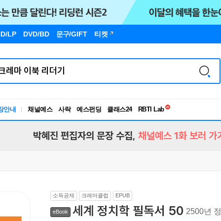
D/LP
DVD/BD
문구
/GIFT
티켓
독서유형검사
RBTI Lab
장안내
채널예스
사락
예스펀딩
클래스24
독서유형검사
박혜진 편집자의 문장 수집,
채널예스 1화 보러 가
소득공제
크레마클럽
EPUB
세계 정치학 필독서 50
2500년 
eBook