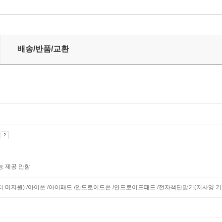
배송/반품/교환
기
능 제공 안함
니터 미지원) /아이폰 /아이패드 /안드로이드폰 /안드로이드패드 /전자책단말기(저사양 기기 