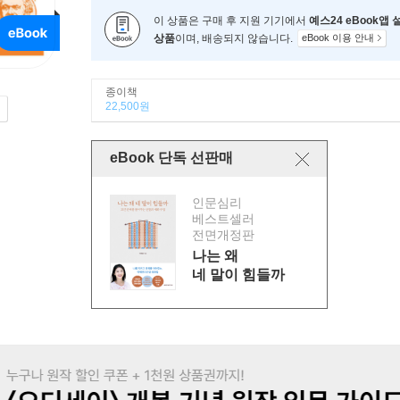
이 상품은 구매 후 지원 기기에서
예스24 eBook앱
상품
이며, 배송되지 않습니다.
eBook 이용 안내
종이책
22,500원
eBook 단독 선판매
인문심리
베스트셀러
전면개정판
나는 왜
네 말이 힘들까