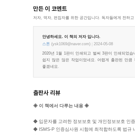
__가. 인증 분야 및 항목 설명
만든 이 코멘트
3.4.1 개인정보 파기
저자, 역자, 편집자를 위한 공간입니다. 독자들에게 전하고
3.4.2 처리목적 달성 후 보유 시 조치
__나. 사례 연구
3.5 정보주체 권리보호
안녕하세요. 이 책의 저자 입니다.
__가. 인증 분야 및 항목 설명
스톤
(ysk1069@naver.com)
2024-05-08
|
3.5.1 개인정보처리방침 공개
2020년 1월 1판이 인쇄되고 벌써 3판이 인쇄되
3.5.2 정보주체 권리보장
쉽지 많은 않은 작업이었네요. 어렵게 출판된 만큼
좋겠네요.
__나. 사례 연구
3.5.3 이용내역 통지
출판사 리뷰
◈ 이 책에서 다루는 내용 ◈
◆ 입문자를 고려한 정보보호 및 개인정보보호 인증
◆ ISMS-P 인증심사원 시험에 최적합하도록 법규 