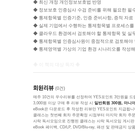
◆ 최신 개정 개인정보보호법 반영
◆ 정보보호 인증심사 수검 준비를 위해 필요한 필
◆ 통제항목별 인증기준, 인증 준비사항, 증적 자료
◆ 실제 기업에서 수행하는 통제항목별 프로세스를 
◆ 클라우드 환경에서 검토해야 할 통제항목 및 실
◆ 통제항목별 인증심사원이 중점적으로 검토해야 
◆ 통제영역별 가상의 기업 환경 시나리오를 작성해 
◈ 이 책의 대상 독자 ◈
정보보호를 공부하거나 ISMS-P를 공부하고 있
회원리뷰
추천한다.
(0건)
매주 10건의 우수리뷰를 선정하여 YES포인트 3만원을 드
3,000원 이상 구매 후 리뷰 작성 시
일반회원 300원, 마니아
또한 정보보호최고책임자, 개인정보보호책임자 등 
eBook은 다운로드 후 작성한 리뷰만 YES포인트 지급됩니
환경에서의 ISMS-P 인증 실무지식을 쌓고 싶은 I
클래스는 첫번째 회차 주문확정 시점부터 마지막 회차 주문
사락 독서모임으로 진행된 클래스는 사락 독서모임 게시판
◆ 조직을 체계적으로 관리해야 하는 정보보호최고책임
eBook 페이백, CD/LP, DVD/Blu-ray, 패션 및 판매금