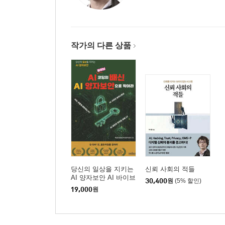
3.1.7 마케팅 목적의 개인정보 수집·이용
__나. 사례 연구
3.2 개인정보 보유 및 이용 시 보호조치
작가의 다른 상품
__가. 인증 분야 및 항목 설명
3.2.1 개인정보 현황 관리
3.2.2 개인정보 품질보장
3.2.3 이용자 단말기 접근 보호
3.2.4 개인정보 목적 외 이용 및 제공
3.2.5 가명정보 처리
3.3 개인정보 제공 시 보호조치
__가. 인증 분야 및 항목 설명
3.3.1 개인정보 제3자 제공
3.3.2 개인정보 처리 업무 위탁
당신의 일상을 지키는
신뢰 사회의 적들
AI 양자보안 AI 바이브
3.3.3 영업의 양도 등에 따른 개인정보 이전
30,400
원
(5% 할인)
코딩의 배신 AI 양자보
19,000
원
3.3.4 개인정보 국외이전
안으로 막아라
__나. 사례 연구
3.4 개인정보 파기 시 보호조치