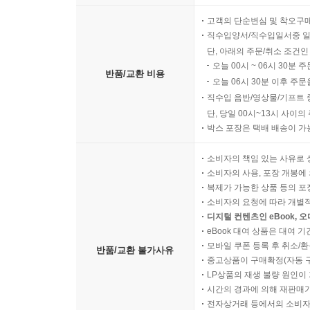
고객의 단순변심 및 착오구
직수입양서/직수입일서중 일
단, 아래의 주문/취소 조건인
오늘 00시 ~ 06시 30분 
반품/교환 비용
오늘 06시 30분 이후 주문
직수입 음반/영상물/기프트 
단, 당일 00시~13시 사이
박스 포장은 택배 배송이 가
소비자의 책임 있는 사유로 
소비자의 사용, 포장 개봉에 
복제가 가능한 상품 등의 포장을 
소비자의 요청에 따라 개별
디지털 컨텐츠인 eBook, 
eBook 대여 상품은 대여 기
모바일 쿠폰 등록 후 취소/환
반품/교환 불가사유
중고상품이 구매확정(자동 
LP상품의 재생 불량 원인이 기
시간의 경과에 의해 재판매가
전자상거래 등에서의 소비자