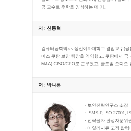
2.11.4 사고 대응 훈련 및 개선
공 교수로 후학을 양성하는 데 기...
2.11.5 사고 대응 및 복구
__나. 사례 연구
2.12 재해복구
저 :
신동혁
__가. 인증 분야 및 항목 설명
2.12.1 재해, 재난 대비 안전조치
2.12.2 재해복구 시험 및 개선
컴퓨터공학박사. 성신여자대학교 겸임교수(융합보안공
__나. 사례 연구
머스 쿠팡 보안 팀장을 역임했고, 쿠팡에서 국
M&A) CISO/CPO로 근무했고, 글로벌 오디오 
3. 개인정보 처리단계별 요구사항
3.1 개인정보 수집 시 보호조치
__가. 인증 분야 및 항목 설명
저 :
박나룡
3.1.1 개인정보 수집·이용
3.1.2 개인정보 수집 제한
· 보안전략연구소 소장
3.1.3 주민등록번호 처리 제한
· ISMS-P, ISO 2700
3.1.4 민감정보 및 고유식별정보의 처리 제한
· 전략물자 판정자문위
3.1.5 개인정보 간접수집
· 데일리시큐 고정 칼
3.1.6 영상정보처리기기 설치·운영