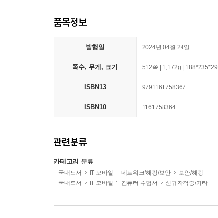
품목정보
발행일
2024년 04월 24일
쪽수, 무게, 크기
512쪽 | 1,172g | 188*235*
ISBN13
9791161758367
ISBN10
1161758364
관련분류
카테고리 분류
국내도서
IT 모바일
네트워크/해킹/보안
보안/해킹
국내도서
IT 모바일
컴퓨터 수험서
신규자격증/기타