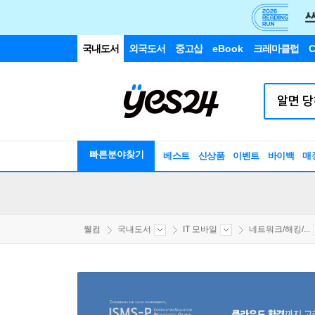
국내도서
외국도서
중고샵
eBook
크레마클럽
C
빠른분야찾기
베스트
신상품
이벤트
바이백
매
웰컴
국내도서
IT 모바일
네트워크/해킹/...