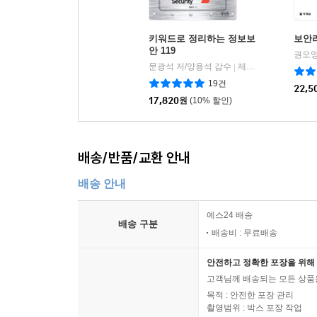
인증심사원이 혼란스러워하는 부분을 정리했다.
키워드로 정리하는 정보보
보안
둘째, 각 통제항목별로 인증획득을 위해 준비해야 
안 119
사례를 참고해 실무에 활용할 수 있다.
문광석 저/양용석 감수
제이펍
|
19건
22,5
17,820
원
(10% 할인)
셋째, 각 통제영역별로 가상 시나리오를 작성해 
시나리오는 실제 인증심사 프로세스와 동일하게 문서
배송/반품/교환 안내
넷째, 4차 산업혁명과 더불어 가장 이슈가 되
플랫폼으로 이관되고 있는 상황에서 실제 심사를
배송 안내
하는지의 기준을 제시하고 이해도를 높이기 위한 실
예스24 배송
배송 구분
집필진은 기업에서 20년 이상 정보보호 업무 및 다
배송비 : 무료배송
정리했다. 이 책을 읽고 나면 통합된 정보보호 및 개
안전하고 정확한 포장을 위해 
고객님께 배송되는 모든 상품을
목적 : 안전한 포장 관리
촬영범위 : 박스 포장 작업