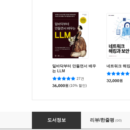
밑바닥부터 만들면서 배우
네트워크 해킹
는 LLM
27건
32,000
원
36,000
원
(10% 할인)
ISMS-P 인증 실무 가이드
도서정보
리뷰/한줄평
(0/0)