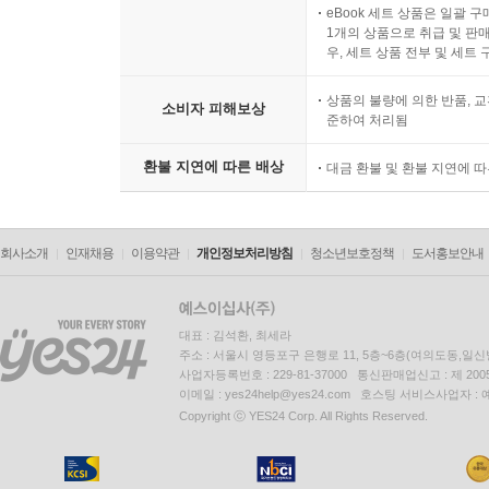
eBook 세트 상품은 일괄 
1개의 상품으로 취급 및 판매
우, 세트 상품 전부 및 세트
상품의 불량에 의한 반품, 교
소비자 피해보상
준하여 처리됨
환불 지연에 따른 배상
대금 환불 및 환불 지연에 
회사소개
인재채용
이용약관
개인정보처리방침
청소년보호정책
도서홍보안내
대표 : 김석환, 최세라
주소 : 서울시 영등포구 은행로 11, 5층~6층(여의도동,일신
사업자등록번호 : 229-81-37000 통신판매업신고 : 제 200
이메일 : yes24help@yes24.com 호스팅 서비스사업자 :
Copyright ⓒ YES24 Corp. All Rights Reserved.