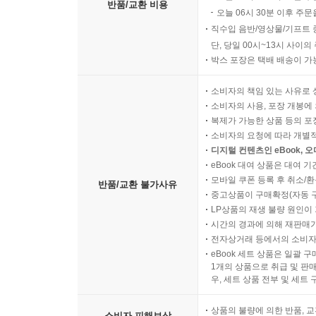
반품/교환 비용
오늘 06시 30분 이후 주문
직수입 음반/영상물/기프트 
단, 당일 00시~13시 사이
박스 포장은 택배 배송이 가
소비자의 책임 있는 사유로 
소비자의 사용, 포장 개봉에 
복제가 가능한 상품 등의 포장을 
소비자의 요청에 따라 개별
디지털 컨텐츠인 eBook, 
eBook 대여 상품은 대여 기
모바일 쿠폰 등록 후 취소/환
반품/교환 불가사유
중고상품이 구매확정(자동 
LP상품의 재생 불량 원인이 기
시간의 경과에 의해 재판매가
전자상거래 등에서의 소비자
eBook 세트 상품은 일괄 
1개의 상품으로 취급 및 판매
우, 세트 상품 전부 및 세트
상품의 불량에 의한 반품, 교
소비자 피해보상