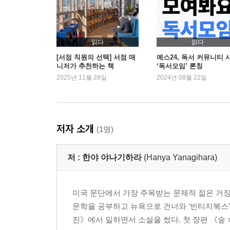
읽다
읽다
[서점 직원의 선택] 서점 매
예스24, 독서 커뮤니티 
니저가 추천하는 책
‘독서모임’ 론칭
2025년 11월 28일
2024년 08월 22일
저자 소개
(1명)
저 :
한야 야나기하라
(Hanya Yanagihara)
미국 문단에서 가장 주목받는 문제적 젊은 거장
문학을 공부하고 뉴욕으로 건너와 ‘빈티지북스’
진》에서 일하면서 소설을 썼다. 첫 장편 《숲 속의 사