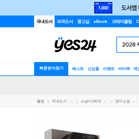
국내도서
외국도서
중고샵
eBook
크레마클럽
C
빠른분야찾기
베스트
신상품
이벤트
바이백
매
웰컴
국내도서
소설/시/희곡
영미소설