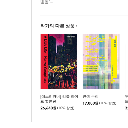
빙햄’...
작가의 다른 상품
[예스리커버] 리틀 라이
인생 문장
투
프 합본판
19,800
원
(10% 할인)
26,640
원
(10% 할인)
3