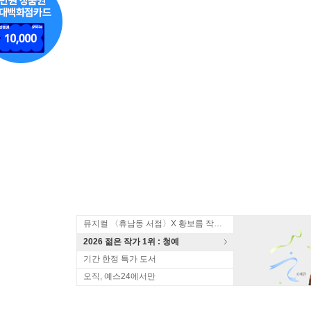
뮤지컬 〈휴남동 서점〉X 황보름 작가 북토크
2026 젊은 작가 1위 : 청예
기간 한정 특가 도서
오직, 예스24에서만