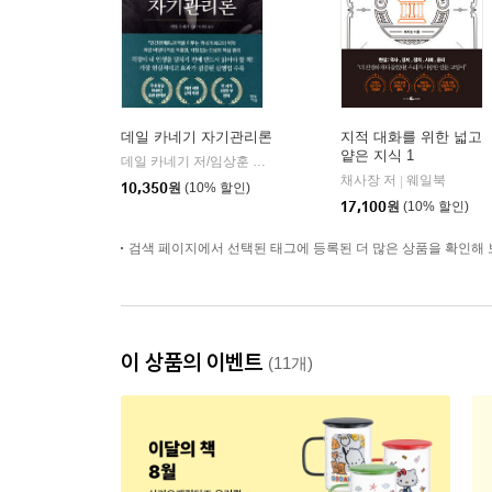
데일 카네기 자기관리론
지적 대화를 위한 넓고
얕은 지식 1
데일 카네기 저/임상훈 역
현대지성
|
채사장 저
웨일북
|
10,350
원
(10% 할인)
17,100
원
(10% 할인)
검색 페이지에서 선택된 태그에 등록된 더 많은 상품을 확인해 
이 상품의 이벤트
(11개)