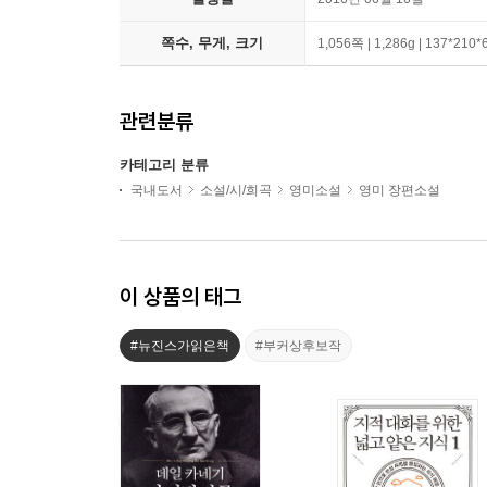
쪽수, 무게, 크기
1,056쪽 | 1,286g | 137*210
관련분류
카테고리 분류
국내도서
소설/시/희곡
영미소설
영미 장편소설
이 상품의 태그
#뉴진스가읽은책
#부커상후보작