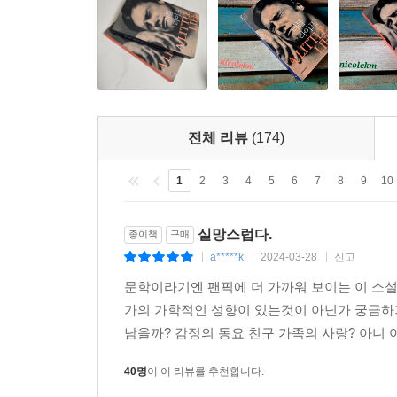
전체 리뷰
(174)
1
2
3
4
5
6
7
8
9
10
실망스럽다.
종이책
구매
a*****k
2024-03-28
신고
|
|
|
문학이라기엔 팬픽에 더 가까워 보이는 이 소
가의 가학적인 성향이 있는것이 아닌가 궁금하기
남을까? 감정의 동요 친구 가족의 사랑? 아니 
40명
이 이 리뷰를 추천합니다.