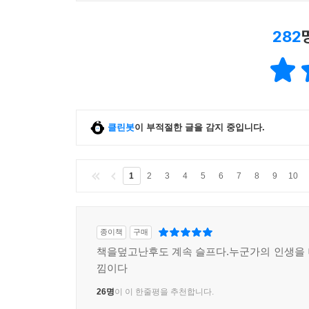
282
클린봇
이 부적절한 글을 감지 중입니다.
1
2
3
4
5
6
7
8
9
10
종이책
구매
책을덮고난후도 계속 슬프다.누군가의 인생을
낌이다
26명
이 이 한줄평을 추천합니다.