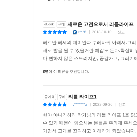
새로운 고전으로서 리틀라이프
eBook
구매
r***8
2018-10-10
신고
|
|
|
헤르만 헤세의 데미안과 수레바퀴 아래서.그리
새로 발굴 될 수 있을거란 예감도 든다.확실히
다.뻔하지 않은 스토리지만, 공감가고, 그러기
8명
이 이 리뷰를 추천합니다.
리틀 라이프1
종이책
구매
v*******a
2022-09-26
신고
|
|
|
한야 야나기하라 작가님의 리틀 라이프 1을 읽
수 있기 때문에 읽으시는 분들은 주의해 주세요.
가면서 고개를 끄덕하고 이해하게 되었습니다. 문