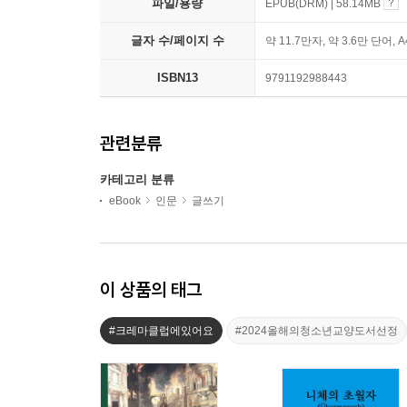
파일/용량
EPUB(DRM) | 58.14MB
글자 수/페이지 수
약 11.7만자, 약 3.6만 단어, 
ISBN13
9791192988443
관련분류
카테고리 분류
eBook
인문
글쓰기
이 상품의 태그
#크레마클럽에있어요
#2024올해의청소년교양도서선정