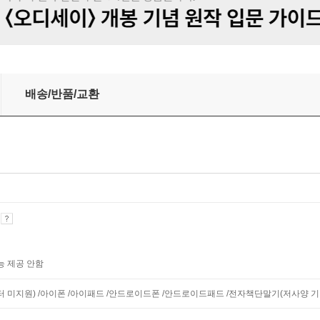
배송/반품/교환
기
능 제공 안함
니터 미지원) /아이폰 /아이패드 /안드로이드폰 /안드로이드패드 /전자책단말기(저사양 기기 