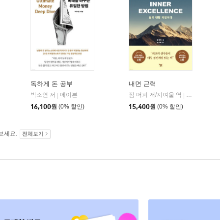
독하게 돈 공부
내면 근력
히읏
박소연 저
메이븐
짐 머피 저/지여울 역
윌북(willboo
|
|
|
16,100
원
(0% 할인)
15,400
원
(0% 할인)
보세요.
전체보기