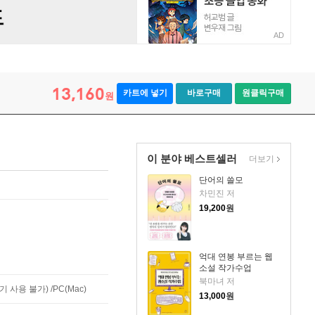
AD
13,160
카트에 넣기
바로구매
원클릭구매
원
이 분야 베스트셀러
더보기
단어의 쓸모
차민진 저
19,200
원
억대 연봉 부르는 웹
소설 작가수업
북마녀 저
사용 불가) /PC(Mac)
13,000
원