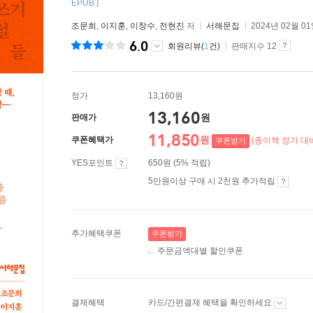
EPUB ]
조문희
,
이지훈
,
이창수
,
전현진
저
서해문집
2024년 02월 0
6.0
회원리뷰(
1
건)
판매지수 12
정가
13,160원
13,160
원
판매가
11,850
원
쿠폰혜택가
(종이책 정가 대비
쿠폰받기
YES포인트
650원 (5% 적립)
5만원이상 구매 시 2천원 추가적립
추가혜택쿠폰
쿠폰받기
주문금액대별 할인쿠폰
결제혜택
카드/간편결제 혜택을 확인하세요