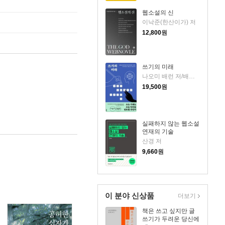
웹소설의 신
이낙준(한산이가) 저
12,800
원
쓰기의 미래
나오미 배런 저/배동근 역
19,500
원
실패하지 않는 웹소설
연재의 기술
산경 저
9,660
원
이 분야 신상품
더보기
책은 쓰고 싶지만 글
쓰기가 두려운 당신에