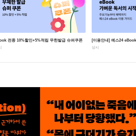
Book 전종 10%할인+5%적립 무한발급 슈퍼쿠폰
[이용안내] 예스24 eBo
시
상시