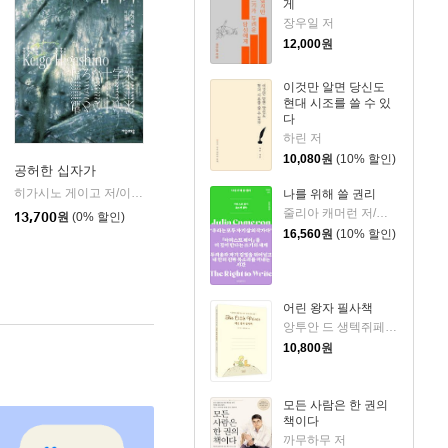
게
장우일 저
12,000
원
이것만 알면 당신도
현대 시조를 쓸 수 있
다
하린 저
10,080
원
(10% 할인)
공허한 십자가
k)
히가시노 게이고 저/이선희 역
자음과모음
|
나를 위해 쓸 권리
줄리아 캐머런 저/박성혜 역
13,700
원
(0% 할인)
16,560
원
(10% 할인)
어린 왕자 필사책
앙투안 드 생텍쥐페리 저
10,800
원
모든 사람은 한 권의
책이다
까무하무 저