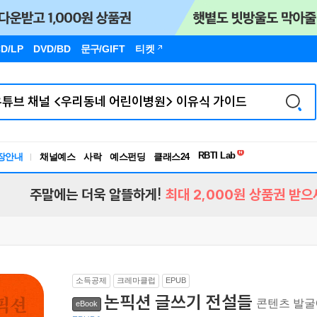
D/LP
DVD/BD
문구
/GIFT
티켓
독서유형검사
RBTI Lab
장안내
채널예스
사락
예스펀딩
클래스24
독서유형검사
주말에는 더욱 알뜰하게!
최대 2,000원 상품권 받으
소득공제
크레마클럽
EPUB
논픽션 글쓰기 전설들
콘텐츠 발굴
eBook