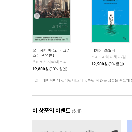
오디세이아 (고대 그리
니체의 초월자
스어 완역본)
프리드리히 니체 저/김철 편역
호메로스 저/페테르 파울 루벤스 그림/박문재 역
현대지성
|
12,500
원
(0% 할인)
19,800
원
(10% 할인)
검색 페이지에서 선택된 태그에 등록된 더 많은 상품을 확인해 
이 상품의 이벤트
(6개)