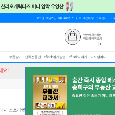
로그인
회원가입
마이페이지
카트
주문/배송
고객센터
Gl
쿠폰받기
단독선출간
eBook필기방법
eBook리더기
디지털머니
세요!
에서 스토리텔링까지, 12인의 스타일리스트에게 묻다
[