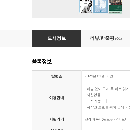
논픽션 글쓰기 전설들
도서정보
리뷰/한줄평
(0/1)
품목정보
발행일
2024년 02월 01일
배송 없이 구매 후 바로 읽
제한없음
이용안내
TTS 가능
저작권 보호를 위해 인쇄 기
지원기기
크레마 /PC(윈도우 - 4K 모