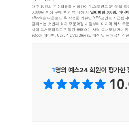
매주 10건의 우수리뷰를 선정하여 YES포인트 3만원을 드
에필로그 92
3,000원 이상 구매 후 리뷰 작성 시
일반회원 300원, 마니아
영어는 사랑이다 : 뜻밖의 영어 92
eBook은 다운로드 후 작성한 리뷰만 YES포인트 지급됩니
클래스는 첫번째 회차 주문확정 시점부터 마지막 회차 주문
사락 독서모임으로 진행된 클래스는 사락 독서모임 게시판
Special thanks to 96
eBook 페이백, CD/LP, DVD/Blu-ray, 패션 및 판매금
관련 링크 98
Q & A 100
1
명의 예스24 회원이 평가한
10.