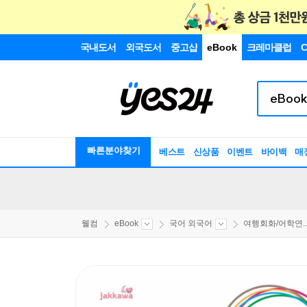
국내도서
외국도서
중고샵
eBook
크레마클럽
C
빠른분야찾기
베스트
신상품
이벤트
바이백
매
웰컴
eBook
국어 외국어
여행회화/어학연..