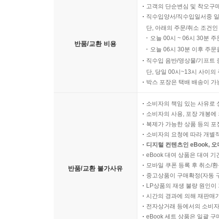
고객의 단순변심 및 착오구
직수입양서/직수입일서중 일
단, 아래의 주문/취소 조건인
오늘 00시 ~ 06시 30분 
반품/교환 비용
오늘 06시 30분 이후 주문
직수입 음반/영상물/기프트 
단, 당일 00시~13시 사이
박스 포장은 택배 배송이 가
소비자의 책임 있는 사유로 
소비자의 사용, 포장 개봉에 
복제가 가능한 상품 등의 포장을 
소비자의 요청에 따라 개별
디지털 컨텐츠인 eBook, 
eBook 대여 상품은 대여 기
모바일 쿠폰 등록 후 취소/환
반품/교환 불가사유
중고상품이 구매확정(자동 
LP상품의 재생 불량 원인이 기
시간의 경과에 의해 재판매가
전자상거래 등에서의 소비자
eBook 세트 상품은 일괄 