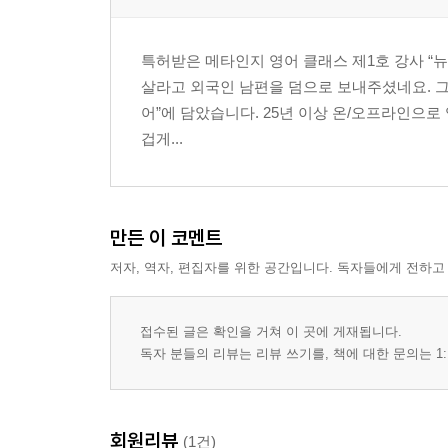
3. 인공지능(AI) 기반의 맞춤형 교육 서비스 40
3.1 인공지능 학습법을 통한 영어 교육의 혁신적 접근
특허받은 메타인지 영어 클래스 제1호 강사 “
3.2 AI 영어교육의 성공 사례와 학습 효과 42
살라고 외국인 남편을 덤으로 보내주셨네요. 그 
3.3 메타인지 교육법의 이해와 AI 영어학습법 적용 4
어”에 담았습니다. 25년 이상 온/오프라인으로
겁게...
4. 사회-정서 학습(SEL) 교육법의 접목 49
4.1 SEL 교육법이란 무엇이고 왜 필요할까요? 49
4.2 메타인지 영어교육과 사회 정서 학습 교육과의 
만든 이 코멘트
5. 2024년 이후 영어 트렌드를 살리는 뜻밖의 영어 
저자, 역자, 편집자를 위한 공간입니다. 독자들에게 전하고
5.1 이제 우리는 과연 어떻게 영어를 공부해야 할까요
5.2 반갑습니다. 영어 코칭 하는 뉴질랜드 코알라입니
5.3 British Council에서 제시한 레벨 업을 위해 필
접수된 글은 확인을 거쳐 이 곳에 게재됩니다.
5.4 그래서 도대체 “언제 스피킹 마스터가 가능”하냐
독자 분들의 리뷰는 리뷰 쓰기를, 책에 대한 문의는 1:
5.5 뉴코영코 Challenge: “영어 공식 50개 체화로 
5.6 아빠표 영어: 뜻밖의 영어 (feat. 아빠표 독일어) 
5.7 현재 우리의 영어는 “안녕”한가요? 87
회원리뷰
(1건)