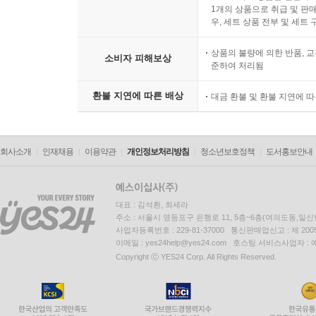
1개의 상품으로 취급 및 판매
우, 세트 상품 전부 및 세트
상품의 불량에 의한 반품, 교
소비자 피해보상
준하여 처리됨
환불 지연에 따른 배상
대금 환불 및 환불 지연에 
회사소개
인재채용
이용약관
개인정보처리방침
청소년보호정책
도서홍보안내
대표 : 김석환, 최세라
주소 : 서울시 영등포구 은행로 11, 5층~6층(여의도동,일신
사업자등록번호 : 229-81-37000 통신판매업신고 : 제 200
이메일 : yes24help@yes24.com 호스팅 서비스사업자 :
Copyright ⓒ YES24 Corp. All Rights Reserved.