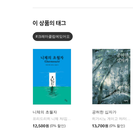
이 상품의 태그
#크레마클럽에있어요
니체의 초월자
공허한 십자가
프리드리히 니체 저/김철 편역
히읏
히가시노 게이고 저/이선희 역
|
12,500
원
(0% 할인)
13,700
원
(0% 할인)