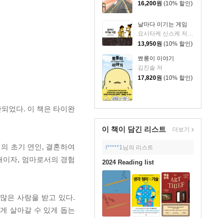
16,200
원
(10% 할인)
날마다 이기는 게임
요시타케 신스케 저/이소담 역
13,950
원
(10% 할인)
뾰롱이 이야기
김진솔 저
17,820
원
(10% 할인)
되었다. 이 책은 타이완
이 책이 담긴
리스트
더보기
의 초기 연인, 결혼하여
l*****1
님의 리스트
내이자, 엄마로서의 경험
2024 Reading list
많은 사랑을 받고 있다.
게 살아갈 수 있게 돕는