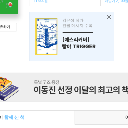
11,900원
매입가 2,100
김은성 작가
친필 메시지 수록
유하기
---------------
[예스리커버]
빵야 TRIGGER
들이
함께 산 책