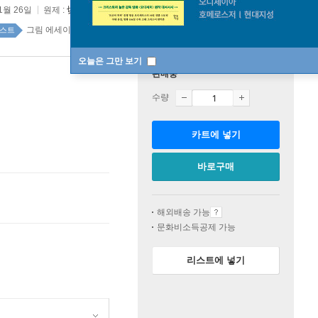
1월 26일
원제 :
切なくそして幸せな、タピオカの夢
그림 에세이 top20 1주
스트
오늘은 그만 보기
판매중
수량
카트에 넣기
바로구매
해외배송 가능
문화비소득공제 가능
리스트에 넣기