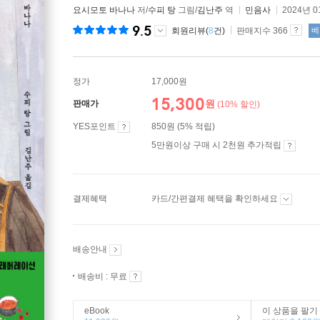
요시모토 바나나
저/
수피 탕
그림/
김난주
역
민음사
2024년 0
9.5
회원리뷰(
8
건)
판매지수 366
베
정가
17,000원
15,300
원
판매가
(10% 할인)
YES포인트
850원 (5% 적립)
5만원이상 구매 시 2천원 추가적립
결제혜택
카드/간편결제 혜택을 확인하세요
배송안내
배송비 : 무료
eBook
이 상품을 팔기