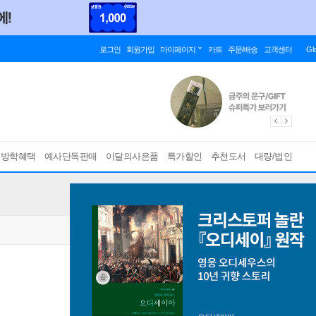
로그인
회원가입
마이페이지
카트
주문/배송
고객센터
Gl
름방학혜택
예사단독판매
이달의사은품
특가할인
추천도서
대량/법인