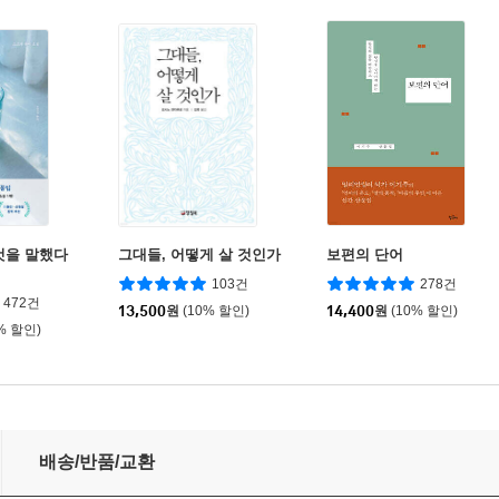
것을 말했다
그대들, 어떻게 살 것인가
보편의 단어
103건
278건
472건
13,500
원
(10% 할인)
14,400
원
(10% 할인)
% 할인)
배송/반품/교환