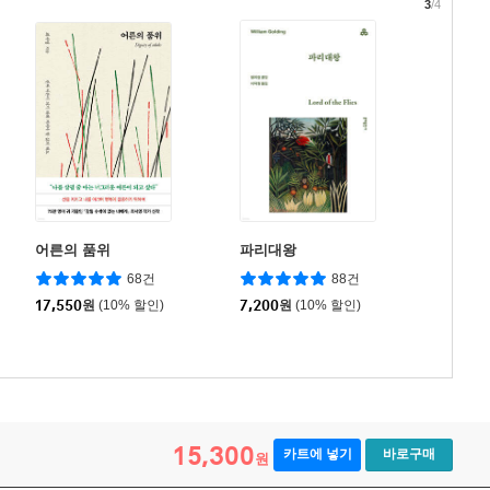
3
/4
어른의 품위
파리대왕
68건
88건
17,550
원
(10% 할인)
7,200
원
(10% 할인)
15,300
카트에 넣기
바로구매
원