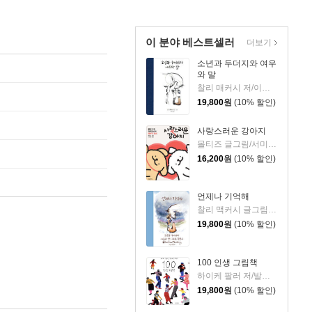
이 분야 베스트셀러
더보기
소년과 두더지와 여우
와 말
찰리 매커시 저/이진경 역
19,800
원
(10% 할인)
사랑스러운 강아지
몰티즈 글그림/서미영 역
16,200
원
(10% 할인)
언제나 기억해
찰리 맥커시 글그림/이진경 역
19,800
원
(10% 할인)
100 인생 그림책
하이케 팔러 저/발레리오 비달리 그림/김서정 역
19,800
원
(10% 할인)