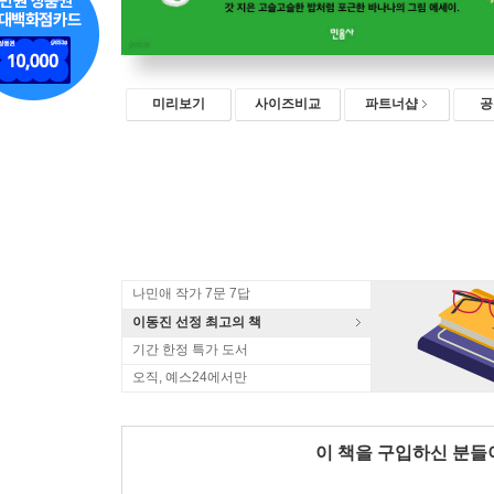
미리보기
사이즈비교
파트너샵
공
나민애 작가 7문 7답
이동진 선정 최고의 책
기간 한정 특가 도서
오직, 예스24에서만
이 책을 구입하신 분