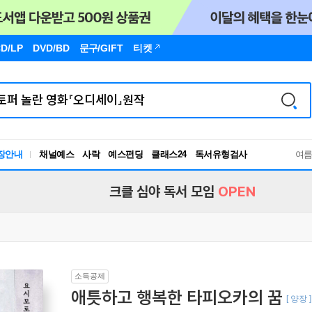
D/LP
DVD/BD
문구
/GIFT
티켓
장안내
채널예스
사락
예스펀딩
클래스24
독서유형검사
여
RBTI Lab
독서유형검사
크클 심야 독서 모임
OPEN
소득공제
애틋하고 행복한 타피오카의 꿈
[ 양장 ]