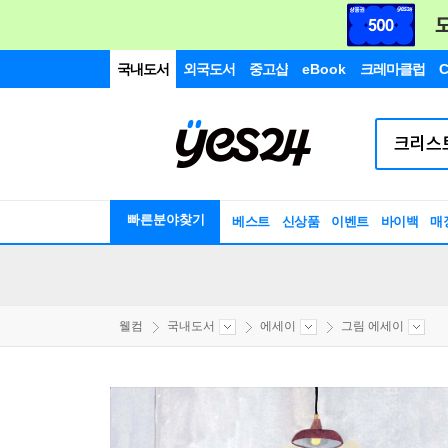
국내도서
외국도서
중고샵
eBook
크레마클럽
C
빠른분야찾기
베스트
신상품
이벤트
바이백
매
웰컴
국내도서
에세이
그림 에세이