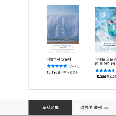
작별하지 않는다
괴테는 모든 
(여름 에디션)
2,574건
15,120
원
(10% 할인)
15,300
원
(10
애틋하고 행복한 타피오카의 꿈
도서정보
리뷰/한줄평
(3/5)