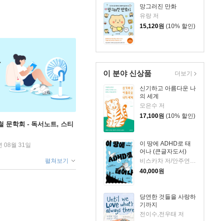
망그러진 만화
유랑 저
15,120
원
(10% 할인)
이 분야 신상품
더보기
신기하고 아름다운 나
의 세계
모은수 저
17,100
원
(10% 할인)
철 문학회 - 독서노트, 스티
이 땅에 ADHD로 태
년 08월 31일
어나 (큰글자도서)
펼쳐보기
비스카차 저/안주연 감수
40,000
원
당연한 것들을 사랑하
기까지
전이수,전우태 저