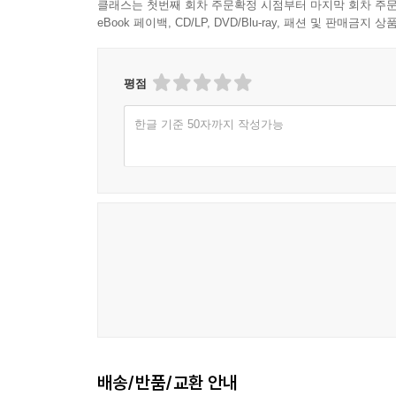
시달릴 확률을 따져봤더니, 여학생이 남학생보다 두
클래스는 첫번째 회차 주문확정 시점부터 마지막 회차 주문
--- p.394
문제를 겪을 가능성이 30퍼센트 컸으며, 여학생
eBook 페이백, CD/LP, DVD/Blu-ray, 패션 및 판매금
“극단적인 자기 통제와 완벽주의는 너무나 많은 
거식증은 음식에 관한 병이 아니다. 정말로 그건 아니
확장된 것”(16쪽)이라고 말한다.
--- p.395
평점
프리먼에 따르면 근본적으로 거식증은 “음식에 관한
나는 우리가 그들에게 완벽해질 필요가 없다고 말
한글 기준 50자까지 작성가능
여성성에 대한 공포”이자 “슬픔과 분노에 관한 것
다고 말해주기를 바란다. 그리고 그들이 거부와 외로
믿음에 관한 것이자 세상에 의해 완전히 압도된 
스러운 일이 아님을 말해주면 좋겠다.
일이다.(21쪽)
--- p.413
용어 사용에 관한 내용도 담겨 있다. 프리먼은 
해방되기는 했지만, 그날들은 내 뇌에 영원히 남을 
정체성을 지니고 있음”을 인정하는 한편 ‘거식증 환자
다른 건 아무것도 없고 거식증이 하루하루의 매초를,
--- p.418
자기 안에서 생겨난 것임을 이해했을 때 비로소 
알코올중독자입니다”라는 유명한 소개말로 시작하는
나는 해들리 프리먼이고 ‘거식증 환자’였습니다
배송/반품/교환 안내
당사자와 전문가 인터뷰, 꼼꼼한 자료 조사를 통한