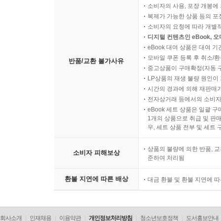
이런 조언을 남긴다. “가능한 한 빨리 전문가의 도
소비자의 사용, 포장 개봉에 
말라는 이야기, 딸을 구하는 일은 다른 사람에게 맞
복제가 가능한 상품 등의 포장을 
소비자의 요청에 따라 개별
디지털 컨텐츠인 eBook, 
프리먼은 이어서 ‘왜 아직도 그렇게 많은 여자아
eBook 대여 상품은 대여 기
가로놓인 모든 잠재적 위험을 치워줄 수는 없지만
모바일 쿠폰 등록 후 취소/환
반품/교환 불가사유
어린 시절 간절히 듣고 싶었던 그 조언)을 풀어낸다.
중고상품이 구매확정(자동 
LP상품의 재생 불량 원인이 기
시간의 경과에 의해 재판매가
프리먼은 이 책 《먹지 못하는 여자들》에서 당사
전자상거래 등에서의 소비자
한편, 저널리스트로서 거식증에 관해 알아야 할 것
eBook 세트 상품은 일괄 
1개의 상품으로 취급 및 판매
순간, 거식증이 그저 ‘마르고 싶은 욕구’로 정의내릴
우, 세트 상품 전부 및 세트
거식증에서 회복한 사람의 이 강렬한 회고록은 이 
상품의 불량에 의한 반품, 교
소비자 피해보상
저널리스트로서의 장점을 영리하게 활용해서 썼다.
준하여 처리됨
―〈가디언〉
환불 지연에 따른 배상
대금 환불 및 환불 지연에 
특유의 명징함과 정확함과 위트로 자신의 이야기
소개함으로써 거식증에 시달리는 이들에게 큰 힘을 준
회사소개
인재채용
이용약관
개인정보처리방침
청소년보호정책
도서홍보안내