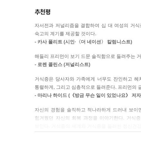
거식증으로 17세까지 3년간 입·퇴원을 아홉 차례 반
--- p.171
추천평
《먹지 못하는 여자들(원제: Good girls)》은
탐구서다.
사람들은 거식증 환자가 남들과 다르게 세상을 본다는
자서전과 저널리즘을 결합하여 십 대 여성의 거식
는 것이 아니라 거식증 보청기도, 그러니까 듣는 모든
숙고의 계기를 제공할 것이다.
프리먼은 두 가지 정체성을 오가며 책을 썼다.
은 “너는 비만이고 다시는 절대로 음식을 먹으면 안 돼
- 카사 폴리트 (시인·〈더 네이션〉 칼럼니스트)
교차되는데, 마치 책 한 권으로 두 작가의 글을
--- p. 205~206
구체적이고 적나라하게 담겼다. 이 내밀하고 핍진한
해들리 프리먼이 보기 드문 솔직함으로 들려주는 거
거식증의 진짜 세계’로 우리를 데려다놓는다. 2
나는 나와 가까운 누군가가 나보다 더 적게 먹거나 
- 로렌 콜린스 (저널리스트)
발휘한다. 입원 시기에 함께 했던 다른 환자들을
만약 길에서 조깅하는 누군가를 보았다면 나도 조깅
연구 논문과 최신 기사 자료도 샅샅이 조사했다.
거식증은 당사자와 가족에게 너무도 잔인하고 헤쳐
항상 나보다 운동을 더 많이 하고 있다는 생각이 
통렬하게, 그리고 심층적으로 들려준다. 프리먼의 
--- p.221
이 책은 출간 후 “선명한 서사와 탄탄한 탐구와 
- 마리나 하이드 (《방금 무슨 일이 있었나요》 저자
독자들에게 값진 통찰을 제공”(〈퍼블리셔스 위클
거식증이 통제 욕구라는 취지의 글이 많지만, 거식
자신의 경험을 솔직하고 적나라하게 드러내 보이면
추구해왔던” 프리먼은 결과적으로 이 책을 통해 “거
자아이가 분노를 표현하는 방법이기도 하다.
힘겨웠던 자신의 회복 과정을 이야기한다. 거식증
찾아내는 데 성공”(〈뉴욕 타임스〉)한 것으로 보인
--- p.291
보인다. 거식증의 세계와 거식증을 둘러싼 정신건강
면을 보여주는 동시에 (저자 자신의 왜곡된 인식까
왜 거식증 당사자의 90퍼센트가 ‘여자들’일까
거식증은 분명 나의 본질이었다. 하지만 30대가 되