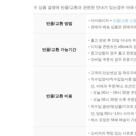
거식증의 연관성에 관한 새로운 가설들을 파헤친다
※ 상품 설명에 반품/교환과 관련한 안내가 있는경우 아래 
한편, 우리가 아직 거식증에 관해 아는 것보다 모르
마이페이지 >
반품/교환 신청
반품/교환 방법
판매자 배송 상품은 판매자와
끝내 회복한 그가 남긴 이야기
우리는 아직 거식증을 모른다
출고 완료 후 10일 이내의 
디지털 콘텐츠인 eBook의 
반품/교환 가능기간
프리먼은 “거식증은 분명 나의 본질”이었으며 자
중고상품의 경우 출고 완료일
회복한다. 거식증 환자 중 회복하는 사람은 절반
모바일 쿠폰의 경우 유효기간(
생각하면, 뻔한 표현이지만 기적 같은 일이다.
고객의 단순변심 및 착오구
직수입양서/직수입일서중 일
거식증으로 미끄러질 때처럼 회복으로 향하는 계기도
단, 아래의 주문/취소 조건인
발라져 있다고 화를 내며 소동을 벌이는 장면을 목격
오늘 00시 ~ 06시 30분 
반품/교환 비용
처지에 놓이고 싶지는 않다는 생각. 작은 균열은 
오늘 06시 30분 이후 주문
수밖에 없었던 학업을 재개했다. 대학 입학시험을 치
직수입 음반/영상물/기프트 
단, 당일 00시~13시 사이
환자가 회복하고, 어떤 환자가 회복하지 못할지를 
박스 포장은 택배 배송이 가
프리먼의 회복에서 얻을 수 있는 힌트는, 아주 작은
소비자의 책임 있는 사유로 