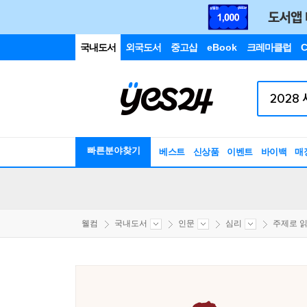
국내도서
외국도서
중고샵
eBook
크레마클럽
C
빠른분야찾기
베스트
신상품
이벤트
바이백
매
웰컴
국내도서
인문
심리
주제로 읽는