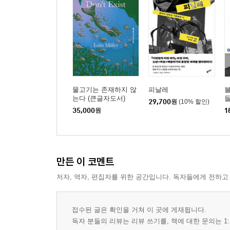
물고기는 존재하지 않
피날레
는다 (큰글자도서)
29,700
원
(10% 할인)
35,000
원
1
만든 이 코멘트
저자, 역자, 편집자를 위한 공간입니다. 독자들에게 전하고
접수된 글은 확인을 거쳐 이 곳에 게재됩니다.
독자 분들의 리뷰는 리뷰 쓰기를, 책에 대한 문의는 1: