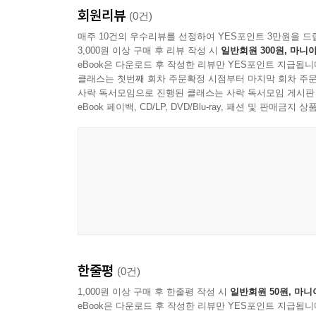
- 수스와티 바수 (저널리스트)
축소되고 왜곡된 거식증을 위한 변론
을 깨닫자, 어쩌면 내게도 다른 게 조금은 더 있을
회원리뷰
(0건)
--- p. 305
딸이 섭식장애를 앓고 있는 부모들에게 이 책은 닫혀
매주 10건의 우수리뷰를 선정하여 YES포인트 3만원을 드
해들리 프리먼이 처음부터 거식증 책을 쓸 생각을
3,000원 이상 구매 후 리뷰 작성 시
일반회원 300원, 마니아
- 케이틀린 모란 (《아마도 올해의 가장 명랑한 페
노려보고 있을 수는 없는 노릇”(19쪽)이었기에 
eBook은 다운로드 후 작성한 리뷰만 YES포인트 지급됩니
강박장애는 거식증의 본질만 남기고 껍데기는 다 
프리먼은 “누군가의 외로움을 조금이나마 덜어줄 
클래스는 첫번째 회차 주문확정 시점부터 마지막 회차 주문
이는 거식증이 사실상 음식과 관계가 없고, 불안 및
사락 독서모임으로 진행된 클래스는 사락 독서모임 게시판
90퍼센트가 여성’이라는 통계 수치가 오랫동안 바
--- p.321
eBook 페이백, CD/LP, DVD/Blu-ray, 패션 및 판매금
느낀 충격과 분노는 책을 쓰게 한 결정적 동력이었다
거식증이 어느 정도는 여성이 청소년기를 회피하는
청소년기 여자아이들이 먹기를 거부하는 현상은 1
체적 변화는 피해가지만 그 변화를 영원히 불안해하
‘현대사회가 발명한 유행병’ 정도로 일축해버린다. ‘
사람이 비행기에 탑승하는 모습을 지켜보며 면세점 
외모 강박’ 등 ‘피상적이고 표면적인’ 현상을 원인
--- p.338
프리먼은 그런 설명들에서 거식증 당사자인 자신의 
보슬비를 이야기하고 있다(18쪽)”고 비유한다.
매체는 변하지만 감정은 변하지 않으며, 거식증에는
막는다는 것이다.
--- p.363
한줄평
(0건)
책에 인용된 의학 저널 《랜싯》의 연구 결과는 
내가 인생을 그렇게 고달프게 만드는 걸 정말로 그
1,000원 이상 구매 후 한줄평 작성 시
일반회원 50원, 마니
여자아이들의 자해 비율이 세 배 증가했다. 2022
각으로 회복을 외부에 위탁하려는 시도를 그만둬야만 
eBook은 다운로드 후 작성한 리뷰만 YES포인트 지급됩니