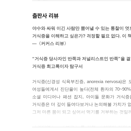
--- p. 40
출판사 리뷰
거식증의 실제 원인은 더 뿌리가 깊고 감춰져 있으며
그들이 말하려는 바는 “나는 내가 아니고 싶고, 나인
야수와 싸워 이긴 사람만 뿜어낼 수 있는 통찰이 엿
계기가 아니라는 것을 깨닫게 된다.
거식증을 이해하고 싶은가? 걱정할 필요 없다. 이 
--- p. 48
―〈커커스 리뷰〉
굶기는 뇌의 화학작용에 변화를 일으켜 한층 더 우
“거식증 당사자인 반쪽과 저널리스트인 반쪽”을 결
다시 말해 거식증은 심리 문제로 시작해서 신체의 
거식증 회고록이자 탐구서
경우도 마찬가지다.
--- p.111
거식증(신경성 식욕부진증, anorexia nervos
여성들에게서 진단율이 높다(전체 환자의 70~90%
세상은 내게 무서울 정도로 거대했고 그래서 나는 아
소셜 미디어나 패션 잡지, 아이돌 문화가 거식증
--- p.117
거식증은 더 깊이 들여다보거나 논의해볼 가치가 없
그저 마른 몸이 되고 싶어서 먹기를 거부하는 것일
“대부분의 질병에서는 모든 사람이 한 마음 한 뜻으
랜 세월 여러 거식증 환자를 치료한 닥터 케이의 말이
〈가디언〉, 〈보그〉를 거쳐 〈선데이 타임스〉
아파, 아이에겐 내가 필요해’ 하고 말하는 경우가 