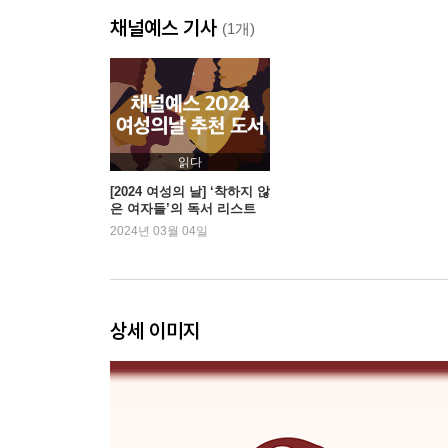
12장 베들럼
채널예스 기사
13장 제럴딘 이야기
(1개)
14장 병약한 여자아이
15장 공기 한 모금
16장 집과 기숙학교
17장 대학
18장 패션
읽다
19장 어맨다 이야기
[2024 여성의 날] ‘착하지 않
은 여자들’의 독서 리스트
20장 중독
2024년 03월 04일
21장 회복
22장 마지막 이야기
감사의 말
상세 이미지
후주