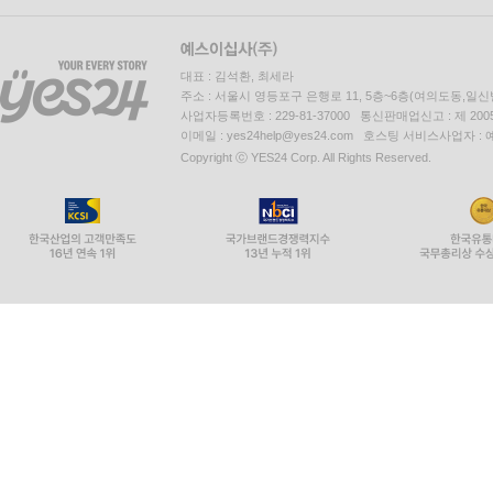
성공했다.
―〈뉴욕 타임스〉
대표 : 김석환, 최세라
프리먼은 거식증의 정신적 과정을 이례적으로 잘 
주소 : 서울시 영등포구 은행로 11, 5층~6층(여의도동,일신
열정적인 선언문이며 우리는 이를 중대하게 받아들
사업자등록번호 : 229-81-37000 통신판매업신고 : 제 200
이메일 : yes24help@yes24.com 호스팅 서비스사업자 :
―〈로스앤젤레스 리뷰 오브 북스〉
Copyright ⓒ YES24 Corp. All Rights Reserved.
거식증에 관한 회고록은 언제나 많지만, 《먹지 
거식증 당사자의 부모에게 필요한 조언도 살뜰히 담
―〈월스트리트 저널〉
거식증이라는 야수와 싸워 이긴 사람만 뿜어낼 수
무엇이며 또 무엇이 아닌지 이야기한다. 거식증을 이
―〈커커스 리뷰〉
프리먼은 거식증에 시달렸던 자기 인생의 이야기
장악하고 있던 이 병을 더 잘 이해하기 위해 입원
나누었다. 프리먼은 거식증이, 수동성을 강요당하