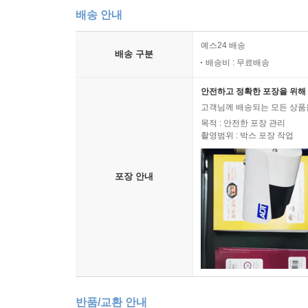
배송 안내
열네 살 프리먼에게 거식증은 벼락같이 찾아왔다. 체
예스24 배송
좋겠어”라는 한마디가 시작이었다. 그 말을 들
배송 구분
배송비 : 무료배송
여자아이는 몇 달 후 강박적으로 운동하고 굶는 일
입원의 문이 열리고, 고통스러운 거식증의 여정에 
안전하고 정확한 포장을 위해 
고객님께 배송되는 모든 상품을
배가 고픈데도 아무것도 먹지 않는 것은 물론 
목적 : 안전한 포장 관리
촬영범위 : 박스 포장 작업
멈추기는커녕 스쿼트, 다리들기, 팔벌려뛰기를 쉼 없
수법 등이 세밀하게 등장한다.
포장 안내
입원 생활에서 벌어진 다양한 일들도 상세히 묘사되
것 그대로 보여준다. ‘먹기만 하면 모든 것이 해
회유가, 다른 한쪽에서는 먹지 않기 위한 환자들의
프리먼은 자신의 이야기가 꽤 ‘전형적’인 사례라
실음으로써 보다 다양하고 입체적인 거식증 당사자
또한 섭식장애 전문가와 의사, 상담사와 나눈 인
반품/교환 안내