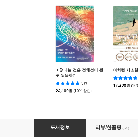
미쳤다는 것은 정체성이 될
이처럼 사소한
수 있을까?
3건
12,420
원
(10
26,100
원
(10% 할인)
먹지 못하는 여자들
도서정보
리뷰/한줄평
(0/0)