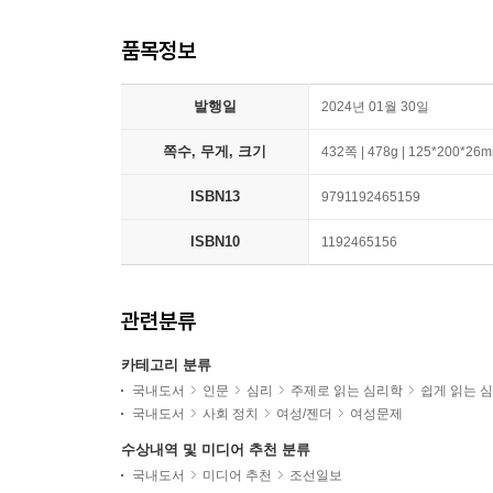
품목정보
발행일
2024년 01월 30일
쪽수, 무게, 크기
432쪽 | 478g | 125*200*26
ISBN13
9791192465159
ISBN10
1192465156
관련분류
카테고리 분류
국내도서
인문
심리
주제로 읽는 심리학
쉽게 읽는 
국내도서
사회 정치
여성/젠더
여성문제
수상내역 및 미디어 추천 분류
국내도서
미디어 추천
조선일보