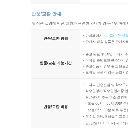
반품/교환 안내
※ 상품 설명에 반품/교환과 관련한 안내가 있는경우 아래 
마이페이지 >
반품/교환 신청
반품/교환 방법
판매자 배송 상품은 판매자와
출고 완료 후 10일 이내의 
디지털 콘텐츠인 eBook의 
반품/교환 가능기간
중고상품의 경우 출고 완료일
모바일 쿠폰의 경우 유효기간(
고객의 단순변심 및 착오구
직수입양서/직수입일서중 일
단, 아래의 주문/취소 조건인
오늘 00시 ~ 06시 30분 
반품/교환 비용
오늘 06시 30분 이후 주문
직수입 음반/영상물/기프트 
단, 당일 00시~13시 사이