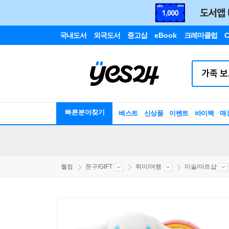
국내도서
외국도서
중고샵
eBook
크레마클럽
C
빠른분야찾기
베스트
신상품
이벤트
바이백
매
웰컴
문구/GIFT
취미/여행
미술/아트샵