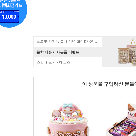
노르잇 신제품 출시 기념 할인&사은품 증정!
문학 디퓨저 사은품 이벤트
스킵과 로퍼 2차 굿즈
이 상품을 구입하신 분