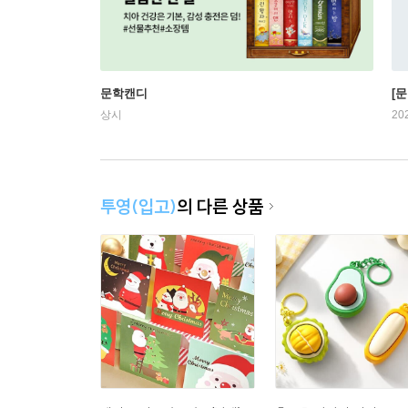
문학캔디
[문
상시
20
투영(입고)
의 다른 상품