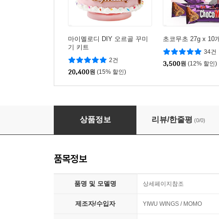
마이멜로디 DIY 오르골 꾸미
초코무초 27g x 10
기 키트
34건
2건
3,500
원
(12% 할인)
20,400
원
(15% 할인)
시나모롤 DIY 오르골 꾸미기 키트
상품정보
리뷰/한줄평
(0/0)
품목정보
품명 및 모델명
상세페이지참조
제조자/수입자
YIWU WINGS / MOMO