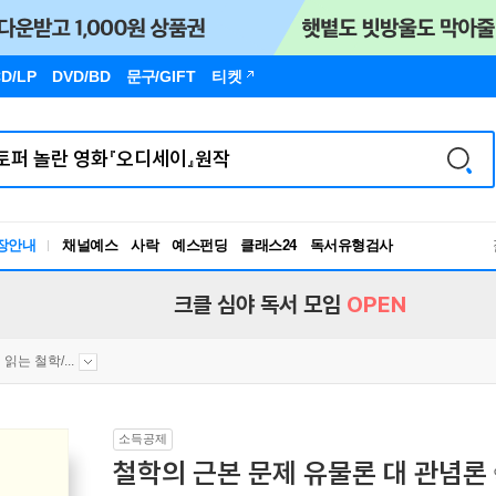
D/LP
DVD/BD
문구
/GIFT
티켓
장안내
채널예스
사락
예스펀딩
클래스24
독서유형검사
RBTI Lab
독서유형검사
크클 심야 독서 모임
OPEN
읽는 철학/...
소득공제
철학의 근본 문제 유물론 대 관념론