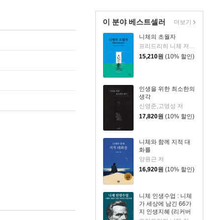
이 분야 베스트셀러
더보기
니체의 초월자
프리드리히 니체 저/김철 편역
15,210
원
(10% 할인)
인생을 위한 최소한의
생각
신영준,고영성 저
17,820
원
(10% 할인)
니체와 함께 지적 대
화를
양원근 저
16,920
원
(10% 할인)
니체 인생수업 : 니체
가 세상에 남긴 66가
지 인생지혜 (리커버
에디션)