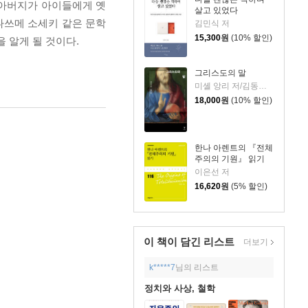
할아버지가 아이들에게 옛
살고 있었다
나쓰메 소세키 같은 문학
김민식 저
15,300
원
(10% 할인)
 알게 될 것이다.
그리스도의 말
미셸 앙리 저/김동규 역
18,000
원
(10% 할인)
한나 아렌트의 『전체
주의의 기원』 읽기
이은선 저
16,620
원
(5% 할인)
이 책이 담긴
리스트
더보기
k*****7
님의 리스트
정치와 사상, 철학