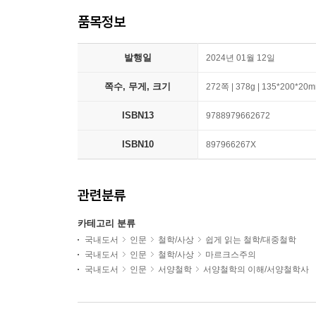
품목정보
발행일
2024년 01월 12일
쪽수, 무게, 크기
272쪽 | 378g | 135*200*20
ISBN13
9788979662672
ISBN10
897966267X
관련분류
카테고리 분류
국내도서
인문
철학/사상
쉽게 읽는 철학/대중철학
국내도서
인문
철학/사상
마르크스주의
국내도서
인문
서양철학
서양철학의 이해/서양철학사