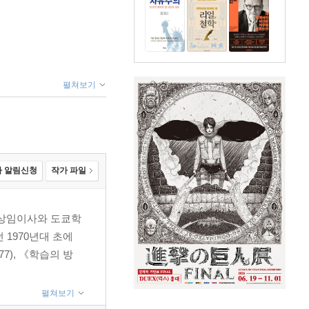
펼쳐보기
 알림신청
작가 파일
 상임이사와 도쿄학
1970년대 초에
7), 《학습의 방
펼쳐보기