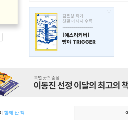
김은성 작가
친필 메시지 수록
---------------
[예스리커버]
빵야 TRIGGER
들이
함께 산 책