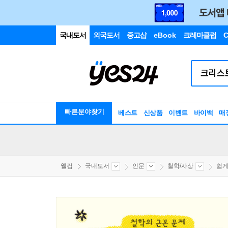
국내도서
외국도서
중고샵
eBook
크레마클럽
C
빠른분야찾기
베스트
신상품
이벤트
바이백
매
웰컴
국내도서
인문
철학/사상
쉽게 