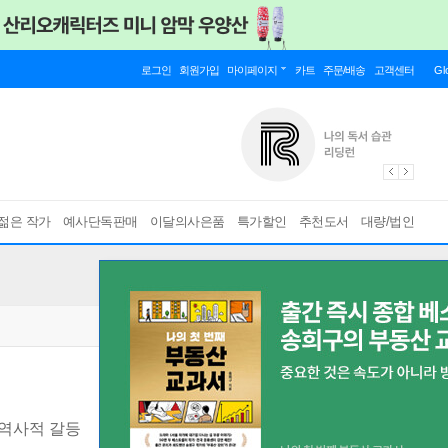
로그인
회원가입
마이페이지
카트
주문/배송
고객센터
Gl
젊은 작가
예사단독판매
이달의사은품
특가할인
추천도서
대량/법인
역사적 갈등