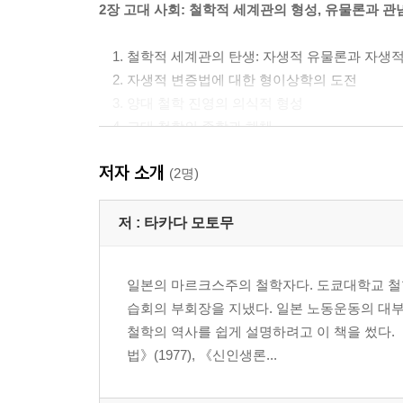
2장 고대 사회: 철학적 세계관의 형성, 유물론과 
1. 철학적 세계관의 탄생: 자생적 유물론과 자생
2. 자생적 변증법에 대한 형이상학의 도전
3. 양대 철학 진영의 의식적 형성
4. 고대 철학의 종합과 해체
5. 고대 말기의 대중 운동과 종교
저자 소개
(2명)
3장 봉건 사회와 그 해체기의 유물론과 관념론
저 :
타카다 모토무
1. 스콜라 철학의 형성과 그 내부 모순
2. 모순의 전개와 스콜라 철학의 해체
일본의 마르크스주의 철학자다. 도쿄대학교 
3. 중세 말의 신비주의와 대중 운동
습회의 부회장을 지냈다. 일본 노동운동의 대부
4. 르네상스 시대의 자연철학
철학의 역사를 쉽게 설명하려고 이 책을 썼다. 《
5. 유물론적 요소의 전진
법》(1977), 《신인생론...
4장 부르주아 혁명 시대의 철학