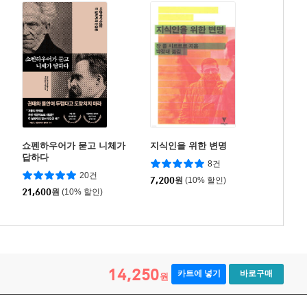
쇼펜하우어가 묻고 니체가
지식인을 위한 변명
답하다
8건
20건
7,200
원
(10% 할인)
21,600
원
(10% 할인)
14,250
카트에 넣기
바로구매
원