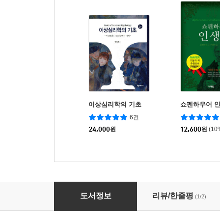
이상심리학의 기초
쇼펜하우어 
6건
24,000
원
12,600
원
(10
철학의 근본 문제 유물론 대 관념론
도서정보
리뷰/한줄평
(1/2)