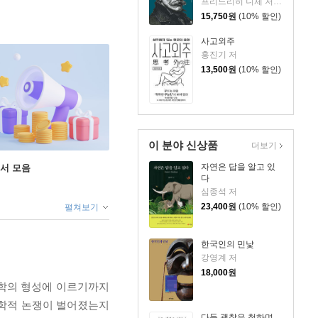
프리드리히 니체 저/김지민 편
15,750
원
(10% 할인)
사고외주
홍진기 저
13,500
원
(10% 할인)
이 분야 신상품
더보기
자연은 답을 알고 있
도서 모음
다
심종석 저
23,400
원
(10% 할인)
펼쳐보기
한국인의 민낯
강영계 저
18,000
원
철학의 형성에 이르기까지
철학적 논쟁이 벌어졌는지
다들 괜찮은 척하며