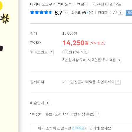
타카다 모토무
저/
최미선
역
책갈피
2024년 01월 12일
8.7
회원리뷰(
3
건)
판매지수 72
베
정가
15,000원
14,250
원
판매가
(5% 할인)
YES포인트
300원 (2% 적립)
5만원이상 구매 시 2천원 추가적립
결제혜택
카드/간편결제 혜택을 확인하세요
배송안내
배송비 : 유료 (도서 15,000원 이상 무료)
이미 소장하고 있다면
2,300원
에 판매해 보세요!