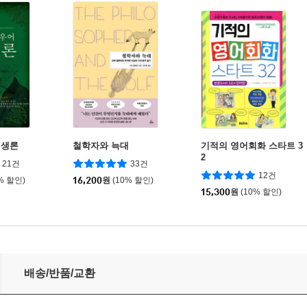
인생론
철학자와 늑대
기적의 영어회화 스타트 3
2
21건
33건
12건
% 할인)
16,200
원
(10% 할인)
15,300
원
(10% 할인)
배송/반품/교환