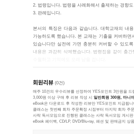
행정심판법[시행 2023. 3. 21.] / 220
2. 법령입니다. 법령을 사례화해서 출제하는 경향도
행정소송법[시행 2017. 7. 26.] / 230
3. 판례입니다.
국가재정법[시행 2023. 7. 10.] / 236
보안업무규정[시행 2021. 1. 1.] / 240
본서의 특징은 다음과 같습니다. 대학교재의 내용
보안업무규정 시행규칙[시행 2022. 11. 28.] / 248
가능하도록 했습니다. 본 교재는 기출을 커버하면
경찰장비관리규칙[시행 2023. 10. 4.] / 254
있습니다만 실전에 가면 충분히 커버할 수 있도록
행정업무의 운영 및 혁신에 관한 규정(약칭: 행정업무규정)[시
내용은 과감히 삭제했습니다. 법령집을 같이 출간
언론중재 및 피해구제 등에 관한 법률(약칭: 언론중재법)[시행
수월하고 기억에도 오래 남을 겁니다.
경찰 감찰 규칙[시행 2022. 10. 7.] / 265
경찰청 감사 규칙[시행 2021. 5. 28.] / 269
이 책을 이용한 공부법
112치안종합상황실 운영 및신고처리 규칙[시행 2023. 10.
회원리뷰
1. 기출을 파트별로 3회독 정도 하고 요약서로 
(0건)
지역경찰의 조직 및 운영에 관한 규칙[시행 2022. 5. 31.
가능성이 줄어들 겁니다.
매주 10건의 우수리뷰를 선정하여 YES포인트 3만원을 드
경비업법[시행 2023. 5. 16.] / 285
3,000원 이상 구매 후 리뷰 작성 시
일반회원 300원, 마니아
2. 반드시 법령 파트는 법령을 먼저 보고 요약서를
성매매알선 등 행위의 처벌에 관한 법률(약칭: 성매매처벌법)[
eBook은 다운로드 후 작성한 리뷰만 YES포인트 지급됩니
3.회원제 모의고사를 적극 이용하시기 바랍니다. 
클래스는 첫번째 회차 주문확정 시점부터 마지막 회차 주문
경범죄 처벌법[시행 2017. 10. 24.] / 296
당황해서 실수를 하는 수험생이 많습니다. 이는 기
사락 독서모임으로 진행된 클래스는 사락 독서모임 게시판
즉결심판에 관한 절차법(약칭: 즉결심판법)[시행 2017. 7.
가치가 없거나 나올 가능상도 없는 궁벽진 암기 
eBook 페이백, CD/LP, DVD/Blu-ray, 패션 및 판매금
유실물법[시행 2014. 1. 7.] / 306
모의고사가 좋습니다. 실전 시험장에서 볼 수 있는
총포·도검·화약류 등의 안전관리에 관한법률(약칭: 총포화약법