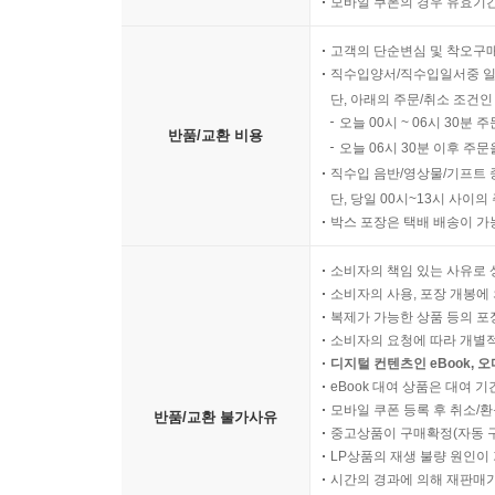
모바일 쿠폰의 경우 유효기간(
고객의 단순변심 및 착오구
직수입양서/직수입일서중 일
단, 아래의 주문/취소 조건인
오늘 00시 ~ 06시 30분 
반품/교환 비용
오늘 06시 30분 이후 주문
직수입 음반/영상물/기프트 
단, 당일 00시~13시 사이
박스 포장은 택배 배송이 가
소비자의 책임 있는 사유로 
소비자의 사용, 포장 개봉에 
복제가 가능한 상품 등의 포장을 
소비자의 요청에 따라 개별
디지털 컨텐츠인 eBook, 
eBook 대여 상품은 대여 기
모바일 쿠폰 등록 후 취소/환
반품/교환 불가사유
중고상품이 구매확정(자동 
LP상품의 재생 불량 원인이 기
시간의 경과에 의해 재판매가