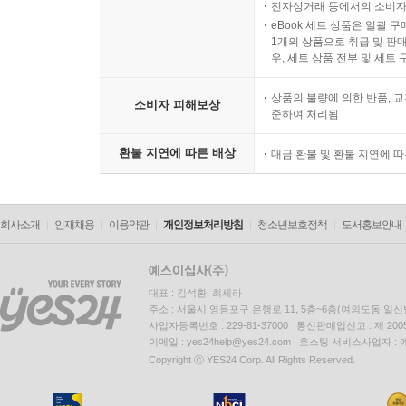
전자상거래 등에서의 소비자
eBook 세트 상품은 일괄 
1개의 상품으로 취급 및 판매
우, 세트 상품 전부 및 세트
상품의 불량에 의한 반품, 교
소비자 피해보상
준하여 처리됨
환불 지연에 따른 배상
대금 환불 및 환불 지연에 
회사소개
인재채용
이용약관
개인정보처리방침
청소년보호정책
도서홍보안내
대표 : 김석환, 최세라
주소 : 서울시 영등포구 은행로 11, 5층~6층(여의도동,일신
사업자등록번호 : 229-81-37000 통신판매업신고 : 제 200
이메일 : yes24help@yes24.com 호스팅 서비스사업자 :
Copyright ⓒ YES24 Corp. All Rights Reserved.