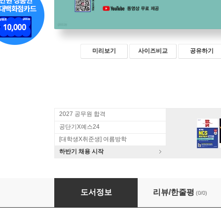
미리보기
사이즈비교
공유하기
2027 공무원 합격
공단기X예스24
[대학생X취준생] 여름방학
하반기 채용 시작
2024 황남기 경찰학 요령 족보 : 법령편
도서정보
리뷰/한줄평
(0/0)