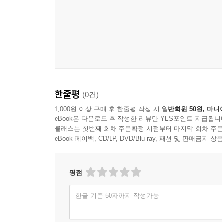
모두 이러한 취지에 부합된 문제라고 자부합니
소년법[시행 2021. 4. 21.] / 312
모의고사입니다.
청소년 보호법[시행 2022. 1. 1.] / 316
성폭력범죄의 처벌 등에 관한 특례법(약칭: 성폭력처벌법)[시행
본서는 혼자의 노력만으로 된 교재는 아닙니다. 
아동·청소년의 성보호에 관한 법률(약칭: 청소년성보호법)[시행
나올 수 있었습니다. 또한 신림동 수강생들과 권아현
특정중대범죄 피의자 등 신상정보공개에 관한 법률(약칭: 중
전하고 싶습니다. 모쪼록 본서를 잘 활용해서 소
아동학대범죄의 처벌 등에 관한 특례법(약칭: 아동학대처벌법)
기원합니다.
가정폭력범죄의 처벌 등에 관한 특례법(약칭: 가정폭력처벌법)
한줄평
(0건)
스토킹범죄의 처벌 등에 관한 법률(약칭: 스토킹처벌법)[시행 
2023년 12월
1,000원 이상 구매 후 한줄평 작성 시
일반회원 50원, 마니
학교폭력예방 및 대책에 관한 법률(약칭: 학교폭력예방법)[시행
eBook은 다운로드 후 작성한 리뷰만 YES포인트 지급됩니
저자 황남기
실종아동등의 보호 및 지원에 관한 법률(약칭: 실종아동법)[시
클래스는 첫번째 회차 주문확정 시점부터 마지막 회차 주문
eBook 페이백, CD/LP, DVD/Blu-ray, 패션 및 판매금
실종아동등 및 가출인 업무처리 규칙[시행 2021. 6. 14.
*유튜브 동영상 무료제공*
범죄피해자 보호법[시행 2017. 3. 14.] / 366
검사와 사법경찰관의 상호협력과 일반적 수사준칙에 관한 규정
평점
통신비밀보호법[시행 2022. 12. 27.] / 382
(경찰청)피의자 유치 및 호송 규칙[시행 2022. 10. 7.] 
한글 기준 50자까지 작성가능
도로교통법[시행 2023. 10. 19.] / 395
교통사고처리 특례법(약칭: 교통사고처리법)[시행 2017. 1