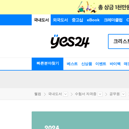
국내도서
외국도서
중고샵
eBook
크레마클럽
C
빠른분야찾기
베스트
신상품
이벤트
바이백
매
웰컴
국내도서
수험서 자격증
공무원