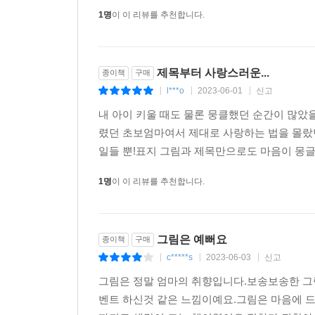
1명
이 이 리뷰를 추천합니다.
제목부터 사랑스러운...
종이책
구매
l***o
2023-06-01
신고
|
|
|
내 아이 키울 때도 물론 뭉클했던 순간이 많았을
렸던 초보엄마여서 제대로 사랑하는 법을 몰랐던
일들 뿐!표지 그림과 제목만으로도 마음이 몽글몽
1명
이 이 리뷰를 추천합니다.
그림은 예뻐요
종이책
구매
c*****s
2023-06-03
신고
|
|
|
그림은 정말 엄마의 취향입니다.보송보송한 그림
벤트 하신것 같은 느낌이예요.그림은 마음에 드는