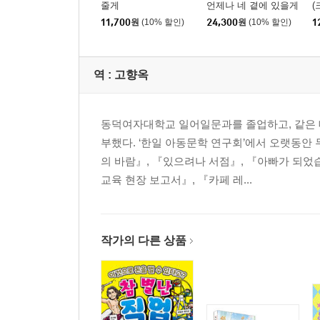
줄게
언제나 네 곁에 있을게
(
(크리스마스 에디션 리
커
11,700
원
(10% 할인)
24,300
원
(10% 할인)
1
커버) 세트
역 :
고향옥
동덕여자대학교 일어일문과를 졸업하고, 같은 
부했다. ‘한일 아동문학 연구회’에서 오랫동안 
의 바람』, 『있으려나 서점』, 『아빠가 되었
교육 현장 보고서』, 『카페 레...
작가의 다른 상품