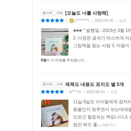
촘촘하고도 세밀하게 그려낸 작고 보송보송한 동물
손을 맞잡고, 눈을 맞추고 서로서로 온기를 나누
[오늘도 너를 사랑해]
종이책
구매
우리나라의 고유한 달의 명칭이 표기되어 있다. 부
c********i
2023-04-20
신고
|
|
|
또 각 페이지 밑에는 해당 동물들의 이름이 표기
♣♣♣ * 발행일 : 2023년 3월
편지를 쓸 수 있는 작은 메모 공간이 있어서 
2. 다정한 글귀가 따스하게 마
불러일으키는 아기자기한 디자인의 엽서 여덟 장으
그림책을 찾는 사람 3. 마음이
8명
이 이 리뷰를 추천합니다.
제목도 내용도 표지도 별 5개
종이책
구매
a*****a
2023-06-24
신고
|
|
|
11살 8살인 아이들에게 잠자
동물인지 맞추면서 보는데애들
도은근 힐링되는 책입니다.3.
림만 봐도 좋...
더보기