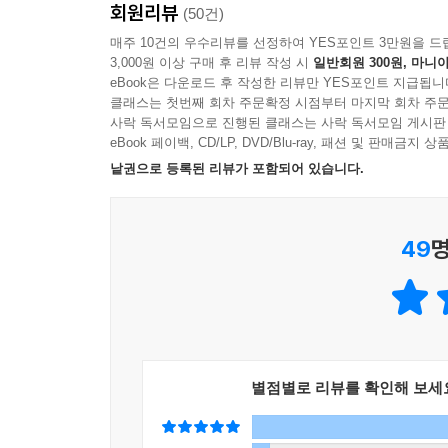
회원리뷰
한발짝 성장할 수 있을 것이다. 이처럼 『오늘도 
(50건)
매주 10건의 우수리뷰를 선정하여 YES포인트 3만원을 드
3,000원 이상 구매 후 리뷰 작성 시
일반회원 300원, 마니아
사랑스런 동물들의 세밀한 일러스트로 전하는 따스
eBook은 다운로드 후 작성한 리뷰만 YES포인트 지급됩니
클래스는 첫번째 회차 주문확정 시점부터 마지막 회차 주문
『오늘도 너를 사랑해』는 마음을 전하는 작고 소중
사락 독서모임으로 진행된 클래스는 사락 독서모임 게시판
한 올 촘촘하고도 세밀하게 그려낸 작고 보송보송한
eBook 페이백, CD/LP, DVD/Blu-ray, 패션 및 판매금
동물들의 눈에는 그렁그렁 눈물이, 또 위로해 주는
낱권으로 등록된 리뷰가 포함되어 있습니다.
페이지 밑에는 등장 동물들의 명칭이 표기되어 있
다소 생소할 수 있는 다양한 동물까지 새롭게 알아
49
명
구성되어 있고, 뒷 면지에는 편지를 쓸 수 있는 작
장 소장 가치를 불러일으키는 아기자기한 디자인의 
『언제나 네 곁에 있을게』
■ ‘늘 하늘에 떠 있는 달처럼 언제나 네 곁에 있을게···
별점별로 리뷰를 확인해 보세
조그맣고 털이 보송보송한 동물들이 숲속에 살고 있