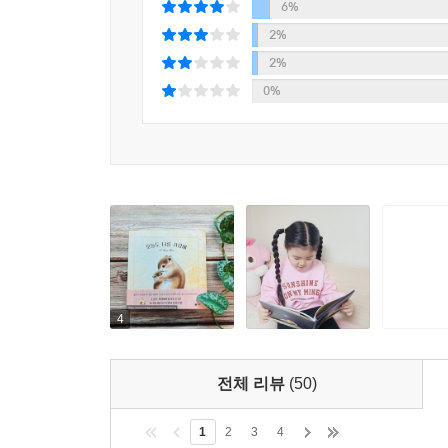
아래서 서로를 향한 마음 따뜻한 이야기가 시작된다.
6%
2%
“네가 곁에 있어 줘서 오늘은 참 좋은 날이었어.”
2%
0%
“사랑해. 언제나 곁에 있어 줘서 고마워.”
『언제나 네 곁에 있을게』는 주변의 소중한 사람
모양이 조금씩 변하지만 늘 변함없는 모습을 보여
그림책은 상대방에 대한 감사한 마음이 잘 담겨 있어
속상해하기도 하며 하루하루 성장하고 나아가고 있
마음의 여유가 없을 때, 또는 아이의 기분에 선뜻 
보는 것만으로도 힘들었던 감정들이 해소되고, 부모
함께 읽으며 정서적으로 교감을 나누기에는 물론이고 
4
■ 마음을 전하는 작고 소중한 선물 같은 그림책
전체 리뷰
(50)
『언제나 네 곁에 있을게』는 표지부터 밤하늘에 떠
1
2
3
4