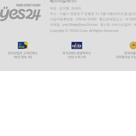
대표 : 김석환, 최세라
주소 : 서울시 영등포구 은행로 11, 5층~6층(여의도동,일신
사업자등록번호 : 229-81-37000 통신판매업신고 : 제 200
이메일 : yes24help@yes24.com 호스팅 서비스사업자 :
Copyright ⓒ YES24 Corp. All Rights Reserved.