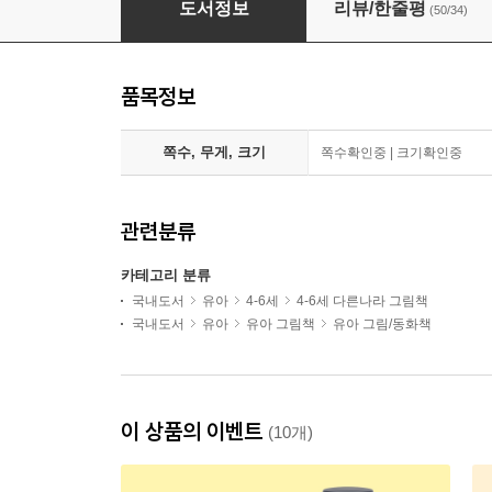
도서정보
리뷰/한줄평
(50/34)
품목정보
쪽수, 무게, 크기
쪽수확인중 | 크기확인중
관련분류
카테고리 분류
국내도서
유아
4-6세
4-6세 다른나라 그림책
국내도서
유아
유아 그림책
유아 그림/동화책
이 상품의 이벤트
(10개)