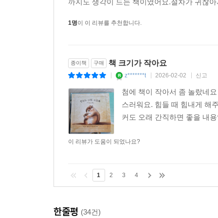
까지도 생각이 드는 책이였어요.절차가 귀찮아서
1명
이 이 리뷰를 추천합니다.
책 크기가 작아요
종이책
구매
z*******t
2026-02-02
신고
|
|
|
첨에 책이 작아서 좀 놀랐네요
스러워요. 힘들 때 힘내게 해
커도 오래 간직하면 좋을 내
이 리뷰가 도움이 되었나요?
1
2
3
4
한줄평
(34건)