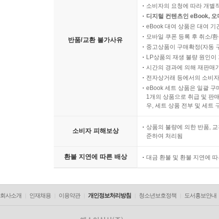
소비자의 요청에 따라 개별
디지털 컨텐츠인 eBook, 
eBook 대여 상품은 대여 기
모바일 쿠폰 등록 후 취소/환
반품/교환 불가사유
중고상품이 구매확정(자동 
LP상품의 재생 불량 원인이 기
시간의 경과에 의해 재판매가
전자상거래 등에서의 소비자
eBook 세트 상품은 일괄 
1개의 상품으로 취급 및 판매
우, 세트 상품 전부 및 세트
상품의 불량에 의한 반품, 교
소비자 피해보상
준하여 처리됨
환불 지연에 따른 배상
대금 환불 및 환불 지연에 
회사소개
인재채용
이용약관
개인정보처리방침
청소년보호정책
도서홍보안내