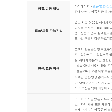
마이페이지 >
반품/교환 신청
반품/교환 방법
판매자 배송 상품은 판매자와
출고 완료 후 10일 이내의 
디지털 콘텐츠인 eBook의 
반품/교환 가능기간
중고상품의 경우 출고 완료일
모바일 쿠폰의 경우 유효기간(
고객의 단순변심 및 착오구
직수입양서/직수입일서중 일
단, 아래의 주문/취소 조건인
오늘 00시 ~ 06시 30분 
반품/교환 비용
오늘 06시 30분 이후 주문
직수입 음반/영상물/기프트 
단, 당일 00시~13시 사이
박스 포장은 택배 배송이 가
소비자의 책임 있는 사유로 
소비자의 사용, 포장 개봉에 
복제가 가능한 상품 등의 포장을 