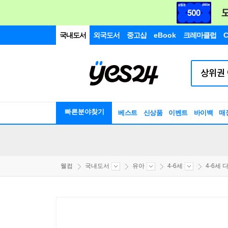
국내도서
외국도서
중고샵
eBook
크레마클럽
C
빠른분야찾기
베스트
신상품
이벤트
바이백
매
웰컴
국내도서
유아
4-6세
4-6세 다