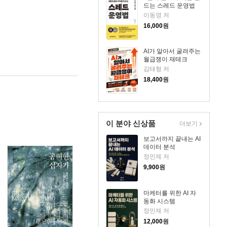
드는 스레드 운영법
이동영 저
16,000
원
AI가 알아서 굴려주는
월급쟁이 재테크
김태형 저
18,400
원
이 분야 신상품
더보기
보고서까지 끝내는 AI
데이터 분석
정민제 저
9,900
원
마케터를 위한 AI 자
동화 시스템
정민제 저
12,000
원