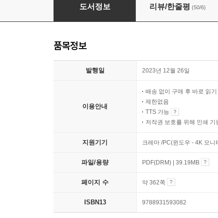
챗GPT 교육 활용
도서정보
리뷰/한줄평
(50/6)
품목정보
발행일
2023년 12월 26일
배송 없이 구매 후 바로 읽
제한없음
이용안내
TTS 가능
저작권 보호를 위해 인쇄 기
지원기기
크레마 /PC(윈도우 - 4K 모
파일/용량
PDF(DRM) | 39.19MB
페이지 수
약 362쪽
ISBN13
9788931593082