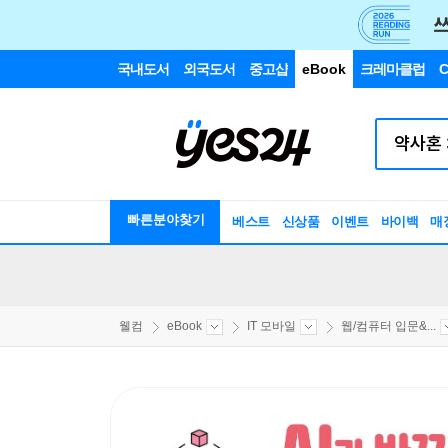
국내도서
외국도서
중고샵
eBook
크레마클럽
C
빠른분야찾기
베스트
신상품
이벤트
바이백
매
웰컴
eBook
IT 모바일
웹/컴퓨터 입문&...