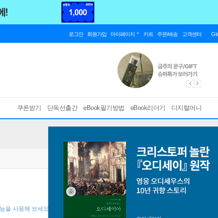
로그인
회원가입
마이페이지
카트
주문/배송
고객센터
Gl
쿠폰받기
단독선출간
eBook필기방법
eBook리더기
디지털머니
기능을 사용해 보세요! ]