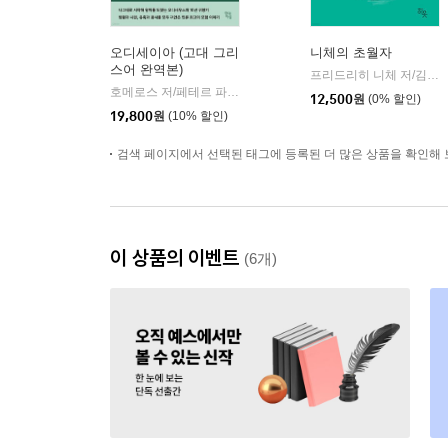
오디세이아 (고대 그리
니체의 초월자
스어 완역본)
프리드리히 니체 저/김철 편역
호메로스 저/페테르 파울 루벤스 그림/박문재 역
현대지성
|
12,500
원
(0% 할인)
19,800
원
(10% 할인)
검색 페이지에서 선택된 태그에 등록된 더 많은 상품을 확인해 
이 상품의 이벤트
(6개)