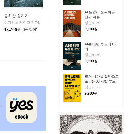
AI 도입이 실패하는
공허한 십자가
진짜 이유
k)
히가시노 게이고 저/이선희 역
자음과모음
|
정민제 저
9,900
원
13,700
원
(0% 할인)
AI를 매번 부르지 마
라
정민제 저
9,900
원
코딩 시간을 절반으로
줄이는 AI 개발 루프
정민제 저
9,900
원