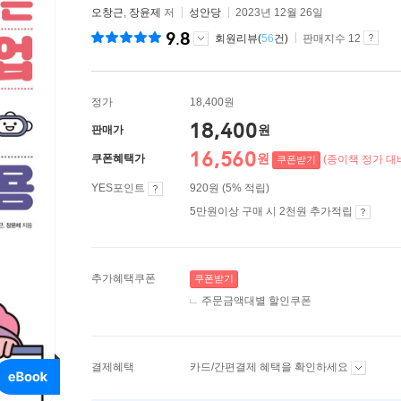
오창근
,
장윤제
저
성안당
2023년 12월 26일
9.8
회원리뷰(
56
건)
판매지수 12
정가
18,400원
18,400
원
판매가
16,560
원
쿠폰혜택가
(종이책 정가 대비
쿠폰받기
YES포인트
920원 (5% 적립)
5만원이상 구매 시 2천원 추가적립
추가혜택쿠폰
쿠폰받기
주문금액대별 할인쿠폰
결제혜택
카드/간편결제 혜택을 확인하세요