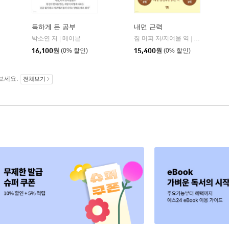
독하게 돈 공부
내면 근력
히읏
박소연 저
메이븐
짐 머피 저/지여울 역
윌북(willboo
|
|
|
16,100
원
(0% 할인)
15,400
원
(0% 할인)
보세요.
전체보기