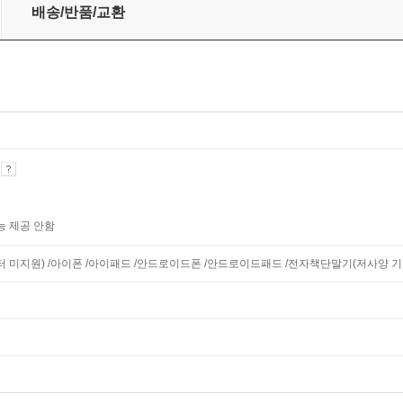
배송/반품/교환
기
능 제공 안함
니터 미지원) /아이폰 /아이패드 /안드로이드폰 /안드로이드패드 /전자책단말기(저사양 기기 