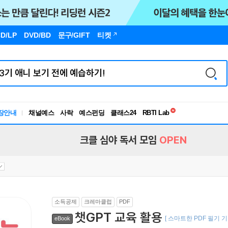
D/LP
DVD/BD
문구
/GIFT
티켓
독서유형검사
장안내
채널예스
사락
예스펀딩
클래스24
RBTI Lab
독서유형검사
크클 심야 독서 모임
OPEN
소득공제
크레마클럽
PDF
챗GPT 교육 활용
[ 스마트한 PDF 필기 
eBook