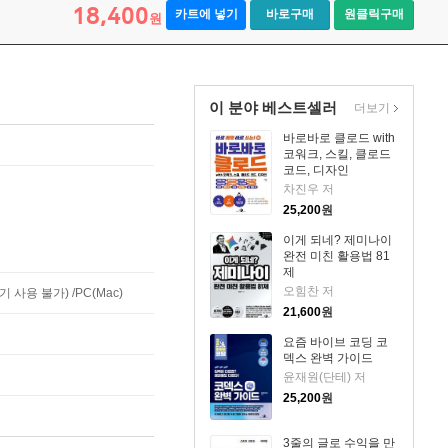
18,400
카트에 넣기
바로구매
원클릭구매
원
이 분야 베스트셀러
더보기
바로바로 클로드 with
코워크, 스킬, 클로드
코드, 디자인
차진우 저
25,200
원
이게 되네? 제미나이
완전 미친 활용법 81
제
오힘찬 저
사용 불가) /PC(Mac)
21,600
원
요즘 바이브 코딩 코
덱스 완벽 가이드
윤재원(단테) 저
25,200
원
3줄의 글로 수익을 만