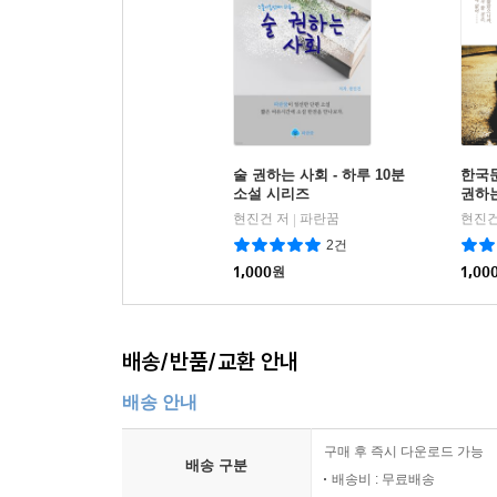
술 권하는 사회 - 하루 10분
한국
소설 시리즈
권하
현진건 저
파란꿈
현진건
|
2건
1,000
원
1,00
배송/반품/교환 안내
배송 안내
구매 후 즉시 다운로드 가능
배송 구분
배송비 : 무료배송