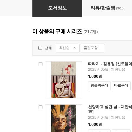
술 권하는 사회 - 현진건 [신토불이 우리문학 005
도서정보
리뷰/한줄평
(9/16)
이 상품의 구매 시리즈
(217개)
최신순
품절포함
전체
따라지 - 김유정 [신토불이
2025년 05월
제한없음
|
1,000
원
원클릭구매
바로구매
선량하고 싶던 날 - 채만식
15]
2025년 04월
제한없음
|
1,000
원