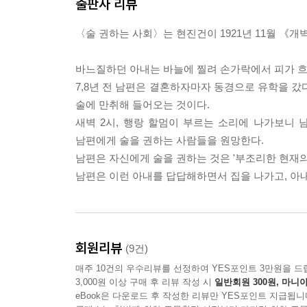
출판사 리뷰
〈술 권하는 사회〉는 현진건이 1921년 11월 《
바느질하던 아내는 바늘에 찔려 손가락에서 피가 흐르
7,8년 전 남편은 결혼하자마자 동경으로 유학을 갔
술에 만취해 들어오는 것이다.
새벽 2시, 행랑 할멈이 부르는 소리에 나가보니 남
남편에게 술을 권하는 사람들을 원망한다.
남편은 자신에게 술을 권하는 것은 '부조리한 현재의
남편은 이런 아내를 답답해하면서 집을 나가고, 아내는
회원리뷰
(9건)
매주 10건의 우수리뷰를 선정하여 YES포인트 3만원을 드
3,000원 이상 구매 후 리뷰 작성 시
일반회원 300원, 마니아
eBook은 다운로드 후 작성한 리뷰만 YES포인트 지급됩니