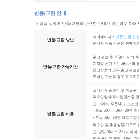
반품/교환 안내
※ 상품 설명에 반품/교환과 관련한 안내가 있는경우 아래 
마이페이지 >
반품/교환 신청
반품/교환 방법
판매자 배송 상품은 판매자와
출고 완료 후 10일 이내의 
디지털 콘텐츠인 eBook의 
반품/교환 가능기간
중고상품의 경우 출고 완료일
모바일 쿠폰의 경우 유효기간(
고객의 단순변심 및 착오구
직수입양서/직수입일서중 일
단, 아래의 주문/취소 조건인
오늘 00시 ~ 06시 30분 
반품/교환 비용
오늘 06시 30분 이후 주문
직수입 음반/영상물/기프트 
단, 당일 00시~13시 사이
박스 포장은 택배 배송이 가