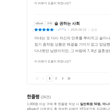
이 리뷰가 도움이 되었나요?
술 권하는 사회
eBook
구매
z****x
2025-06-22
신고
|
|
|
아내는 또 다시 자신의 만류를 뿌리치고 술이
점기 좀처럼 상황은 해결될 기미가 없고 암담
다녀왓던 남편이지만, 그 바람에 7, 8년 결혼생
이 리뷰가 도움이 되었나요?
1
2
한줄평
(16건)
1,000원 이상 구매 후 한줄평 작성 시
일반회원 50원, 마니
eBook은 다운로드 후 작성한 리뷰만 YES포인트 지급됩니