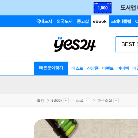
국내도서
외국도서
중고샵
eBook
크레마클럽
C
빠른분야찾기
베스트
신상품
이벤트
바이백
매
웰컴
eBook
소설
한국소설