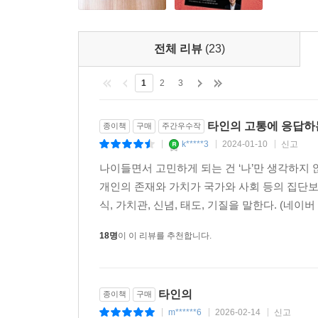
점이다. 서지현 검사는 “피해자야말로 행복해져야 
김일란 감독은 우리가 아는 “피해자의 모습은 일부분
전체 리뷰
(23)
그 점에서 헬렌 켈러의 이야기를 주목할 만하다.
김승섭은 헬렌 켈러가 이룬 성과뿐 아니라, 한계와 
1
2
3
영웅보다, 오류와 모순을 품고 당대를 살아낸 한 인
서운함이나 고충을 스스럼없이 고백한 것은 그 때문일
타인의 고통에 응답하
종이책
구매
주간우수작
판단하는 일이 정의의 이름으로 행해지는 시대에”(8
k*****3
2024-01-10
신고
|
|
|
나이들면서 고민하게 되는 건 ‘나’만 생각하지 
“모든 참사나 재난에서도 각 인간은 고유하거든요. 
개인의 존재와 가치가 국가와 사회 등의 집단보
어떤 공통의 사건을 겪었다는 이유로, 그들을 하나의 
식, 가치관, 신념, 태도, 기질을 말한다. (네이
데이터와 감정 사이에서
18명
이 이 리뷰를 추천합니다.
학자로서 내놓을 수 있는 가장 나은 무기
김승섭은 첫 책 『아픔이 길이 되려면』의 내용이 
타인의
종이책
구매
쓰이기를 원했”다고(8쪽) 말한다. 천안함 생존 
m******6
2026-02-14
신고
|
|
|
있는 가장 나은 무기를 세상에 내놓고 싶었”다고(