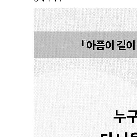
2. 지워진 존재, 응답받지 못하는 고통
타인의 고통에 응답하는 공부 2
‘오줌권’을 위한 투쟁은 아직 끝나지 않았다
: 화장실로 살펴보는 차별과 배제의 역사
한국 사회의 ‘상아 없는 코끼리’는 누구인가
: 생존경쟁 속 인간에 대한 최소한의 예의를 묻다
가장 아픈 사람이 가장 앞에 나선 싸움 ‘미투’
: 용기를 낸 사회적 약자가 겪는 2차 고통
‘보이지 않는 고통’을 응시하다
: 여성의 일터로 걸어 들어간 과학자 캐런 메싱
누구를 위한 반지하방 퇴출인가
3. 한국 사회의 ‘주삿바늘’은 무엇인가
타인의 고통에 응답하는 공부3
1980년대에 머물러 있는 에이즈에 대한 인식