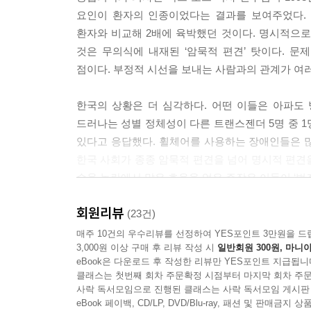
요인이 환자의 인종이었다는 결과를 보여주었다. 
누군가의 인권을 다음으로 미룰 수 없는 것처럼, 
환자와 비교해 2배에 육박했던 것이다. 명시적으로
음으로 미룰 수 없습니다.
것은 무의식에 내재된 ‘암묵적 편견’ 탓이다. 
--- 「‘오줌권’을 위한 투쟁은 아직 끝나지 않았다」
점이다. 부정적 시선을 보내는 사람과의 관계가 여
한 사회가 ‘인간에 대한 최소한의 예의’를 지켰다면
한국의 상황은 더 심각하다. 어떤 이들은 아파도 
리는 계속 질문해야 합니다. 오늘날 한국 사회의 ‘고
드러나는 성별 정체성이 다른 트랜스젠더 5명 중 
존경쟁에서 이득을 취하고 있는 밀렵꾼은 누구인지
있다고 응답했다. 휠체어를 사용하는 장애인들은 
--- 「한국 사회의 ‘상아 없는 코끼리’는 누구인가」
한국 사회가 종종 암묵적 편견을 넘어 명시적 편견을
수용 논란에서 많은 호응을 얻은 주장은 이들이 ‘범
가족으로부터 자신을 부정당하는 성소수자들의 삶은
존재인 부모에게조차 자신의 성적 지향과 성별 정체
회원리뷰
김승섭은 차별을 연구하는 과정에도 차별이 존재한
(23건)
--- 「타인의 고통에 응답하는 공부 3」 중에서
지급한 기프티콘에 있는 ‘트랜스젠더 연구’라는 말이
매주 10건의 우수리뷰를 선정하여 YES포인트 3만원을 드
3,000원 이상 구매 후 리뷰 작성 시
일반회원 300원, 마니아
휠체어를 사용하는 동료에게 편의점 기프티콘을 받
불법인 마약 사용을 모두 막을 수 있었다면, 그래서
eBook은 다운로드 후 작성한 리뷰만 YES포인트 지급됩니
실감하게 한다. 한편 쌍용자동차 해고 노동자 연구를
그런 이상적인 정책을 실현할 수 없는 상황에서 뉴욕
클래스는 첫번째 회차 주문확정 시점부터 마지막 회차 주문
생각하지 못했다는 성찰은 후속 연구와 백화점·면세점
사락 독서모임으로 진행된 클래스는 사락 독서모임 게시판
같은 노력은 수많은 생명을 살리는 결과로 이어졌습
eBook 페이백, CD/LP, DVD/Blu-ray, 패션 및 판매금
--- 「1980년대에 머물러 있는 에이즈에 대한 인식