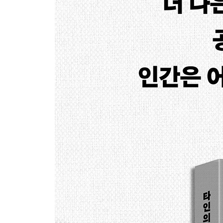
: 주삿바늘 교환 프로그램과 비과학적 낙인
균열과 혼란에서 시작되는 변화
: 김도현, 김지영 활동가와의 HIV 감염과 장애 대담
손쉬운 낙인으로는 아무것도 해결할 수 없다
: HIV 감염인에 대한 낙인 연구하는 보건학자 돈 
두려움도 검열도 없는 하루
: 스무 번째 서울퀴어문화축제를 축하하며
누구도 두고 가지 않는 사회를 위하여
: 포괄적 차별금지법 단식농성 제정 활동가 미류, 
차별에 침묵하는 정치 움직이려면
: 정치권의 ‘합리적 주장’을 데이터로 반박하는 경
근거의 부재인가, 의지의 부재인가
4. 우리의 삶은 당신의 상상보다 복잡하다
내 본질은 누구도 무엇도 바꿀 수 없어요
: 서지현 검사가 말하는 한국 사회 피해자의 ‘말하기’