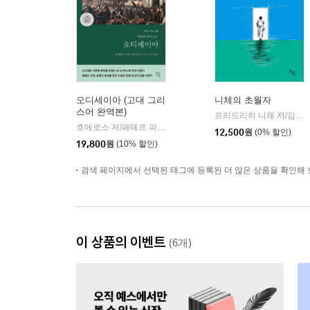
오디세이아 (고대 그리
니체의 초월자
스어 완역본)
프리드리히 니체 저/김철 편역
호메로스 저/페테르 파울 루벤스 그림/박문재 역
현대지성
|
12,500
원
(0% 할인)
19,800
원
(10% 할인)
검색 페이지에서 선택된 태그에 등록된 더 많은 상품을 확인해 
이 상품의 이벤트
(6개)