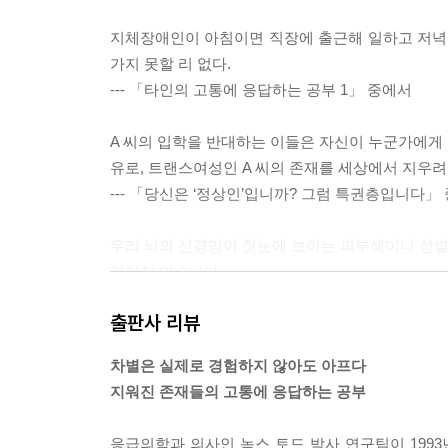
지체장애인이 아침이면 직장에 출근해 일하고 저녁
가지 못할 리 없다.
--- 「타인의 고통에 응답하는 공부 1」 중에서
A 씨의 입학을 반대하는 이들은 자신이 누군가에게
유로, 트랜스여성인 A 씨의 존재를 세상에서 지우려
--- 「당신은 ‘정상인’입니까? 그럼 특권층입니다」
우리 뇌의 신경망이 첫눈에 보이는 피부색이나 성별과
걸리지 않습니다.
--- 「절대로 차별하지 않는다는 착각」 중에서
출판사 리뷰
그에게 말하고 싶었다. 전 세계 어느 전문가 학회에
차별은 실제로 경험하지 않아도 아프다
하고 다니기 때문에 성소수자들이 죽음을 생각하는 
지워진 존재들의 고통에 응답하는 공부
는 최소한의 윤리를 어기고도 부끄러움을 모르는 당
--- 「타인의 고통에 응답하는 공부 2」 중에서
응급의학과 의사인 녹스 토드 박사 연구팀이 1993