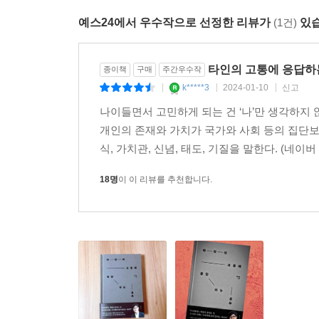
아무리 마음속에 분노와 슬픔이 있어도, 학자가 글을
예스24에서 우수작으로 선정한 리뷰가
(1건)
있습
책에서 김승섭은 직업병 피해자, 성폭력 생존자,
기를 세상에 내놓고 싶었어요.
그때마다 상대측 대형 로펌 변호사들은 주장을 뒷받
어떤 이들은 자신이 살아온 고된 역사와 몸 깊숙이 
--- 「이것은 저의 싸움입니다」 중에서
타인의 고통에 응답하
종이책
구매
주간우수작
합리성과 억지를 구분하는 ‘합리적인’ 기준은 무엇이
k*****3
2024-01-10
신고
|
|
|
처리할 일로 치부하는 한국 사회에서, 과학적 합리
나이들면서 고민하게 되는 건 ‘나’만 생각하지 
개인의 존재와 가치가 국가와 사회 등의 집단보
“선한 의도가 선한 결과를 낳지 않는다. 세상은 
식, 가치관, 신념, 태도, 기질을 말한다. (네이
푸는 대신, 큰 칼을 휘둘러 자르는 것은 칼을
악화시킨다.”(161쪽)
18명
이 이 리뷰를 추천합니다.
고유한 역사를 지닌 한 사람, 한 사람
피해자는 피해자답지 않다
책에서 김승섭은 2018년 미투 운동을 촉발한 
감독을 만난다. 1~3장에서 대담을 나누는 데이비드
당사자들이기도 하다. 이들이 일관되게 말하는 것