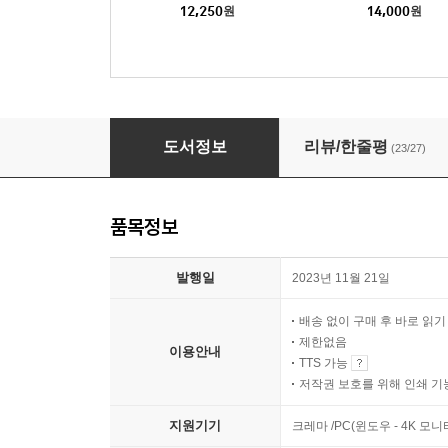
12,250
원
14,000
원
타인의 고통에 응답하는 공부
도서정보
리뷰/한줄평
(23/27)
품목정보
발행일
2023년 11월 21일
배송 없이 구매 후 바로 읽
제한없음
이용안내
TTS 가능
저작권 보호를 위해 인쇄 기
지원기기
크레마 /PC(윈도우 - 4K 모