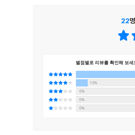
“저는 연구자이지만 제가 비평가가 아니라 무대 
생산되지 않은 지식을 생산하는 일은 누군가가 매우
김도현_제가 장애인은 “장애인이기 때문에 차별받는
22
명
그 범주 자체가 필요하지 않은 사회에 도달할 수 있
성급한 해결책이 지워버린 당사자의 삶
고 생각해요.
정말 ‘합리적인’ 기준은 무엇인가?
--- 「균열과 혼란에서 시작되는 변화」 중에서
2022년 여름, 기록적인 폭우로 인해 서울시 
리 배지트_반동성애자들을 나쁜 사람이라고 말하는 
금지하겠다는 ‘안전대책’을 발표했다. 반지하방에서
다.
별점별로 리뷰를 확인해 보세
당시 ‘해경 폐지’를 연상시키는 이런 성급한 해결책
--- 「차별에 침묵하는 정치 움직이려면」 중에서
놓고 이른바 ‘주삿바늘 교환 프로그램’을 시행했
주삿바늘을 무상 제공한 것이다. 이 정책은 곧바로
13%
서지현_그래서 제가 이번에 여러 언론 인터뷰에 응하
0%
던데 어디가 어떻게 아프냐고. 그런데 그런 거 이야
HIV 감염인 낙인을 연구하는 보건학자 돈 오페라리
0%
--- 「내 본질은 누구도 무엇도 바꿀 수 없어요」 
말한다. 마약중독에 대한 가치판단에 앞서 당장 
0%
보건학의 대전제 앞에서, 김승섭은 한 걸음 더 들어가
나는 ‘장애를 극복한’ 박제된 영웅보다, 오류와 모순
질병을 가진 이들은 내내 그 멍에 속에서 허우적대야
--- 「헬렌 켈러의 빛과 그림자」 중에서
이어진다. “모든 소수자가 두려움 없이 자신을 긍정할