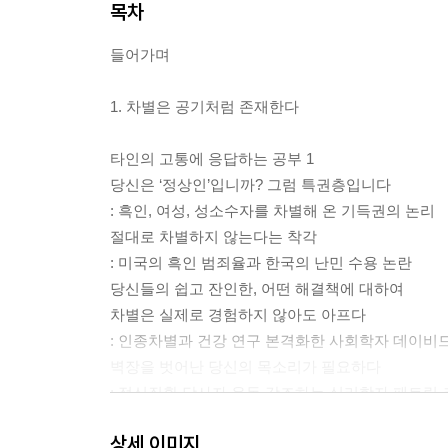
목차
들어가며
1. 차별은 공기처럼 존재한다
타인의 고통에 응답하는 공부 1
당신은 ‘정상인’입니까? 그럼 특권층입니다
: 흑인, 여성, 성소수자를 차별해 온 기득권의 논리
절대로 차별하지 않는다는 착각
: 미국의 흑인 범죄율과 한국의 난민 수용 논란
당신들의 쉽고 잔인한, 어떤 해결책에 대하여
차별은 실제로 경험하지 않아도 아프다
: 인종차별과 건강 연구 본격화한 사회학자 데이비
벽장을 벗어난 당신의 목소리가 필요하다
: 정신질환 당사자 운동 강조하는 심리학자 패트릭
이동, 낙인, 정치, 합리성
상세 이미지