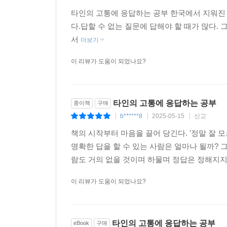
데이터가 뒷받침되지 않는 감정적인 글에 그치지도
타인의 고통에 응답하는 공부 한국에서 지워진 
몸을 사건 속에 던져놓는 씨줄”과 논문과 책을 읽으며
다.답할 수 없는 질문에 답해야 할 때가 많다.
서
더보기
『타인의 고통에 응답하는 공부』는 김승섭이 ‘성실
이 리뷰가 도움이 되었나요?
차별금지법 제정’, ‘장애인 이동권 투쟁’ 등 한국
목소리를 낸다. 주제에 대한 엄밀한 태도, 원인의 
을 통해 질병의 사회적 책임을, 『우리 몸이 세
타인의 고통에 응답하는 공부
‘타인의 고통에 응답하는 공부’를 하는 사람으로서의
종이책
구매
b******8
2025-05-15
신고
|
|
|
“『타인의 고통에 응답하는 공부』는 제가 연구
책의 시작부터 마음을 끌어 당긴다. '정말 잘 
질문하기를 포기하지 않는 사람들과 만나 나눴던 
명확한 답을 할 수 있는 사람은 얼마나 될까? 
이야기는 마무리됩니다.”(7~8쪽)
람도 거의 없을 것이며 하물며 정답은 정해지지 
이 리뷰가 도움이 되었나요?
타인의 고통에 응답하는 공부
eBook
구매