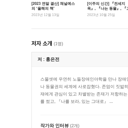
싸우는 인간의 탄생
[2023 연말 결산] 채널예스
[이주의 신간] 『전세지
의 ‘올해의 책’
옥』, 『나는 동물』, 『
혼자 극복하지 않아도 된다는 믿음
통 구경하는 사회』
2023년 12월 13일
2023년 10월 25일
3
혜화역 엘리베이터의 유래
저자 소개
(1명)
사라진 신발
아름다움을 지키기 위해
저 :
홍은전
그들이 온다
심장에 박힌 눈동자들
유언을 만난 세계
스물셋에 우연히 노들장애인야학을 만나 장애
소리 없는 유언
나 동물권의 세계에 사로잡혔다. 존엄이 짓밟히
동물의 눈
재에게 관심이 있고 차별받는 존재가 저항하는
고양이에게 약 먹이는 법
를 썼고, 『나를 보라, 있는 그대로』 ...
잘못된 만남
탈시설은 혁명이다
영원한 트레블린카
작가와 인터뷰
(2개)