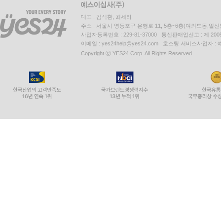
대표 : 김석환, 최세라
주소 : 서울시 영등포구 은행로 11, 5층~6층(여의도동,일신
사업자등록번호 : 229-81-37000 통신판매업신고 : 제 200
이메일 : yes24help@yes24.com 호스팅 서비스사업자 :
Copyright ⓒ YES24 Corp. All Rights Reserved.