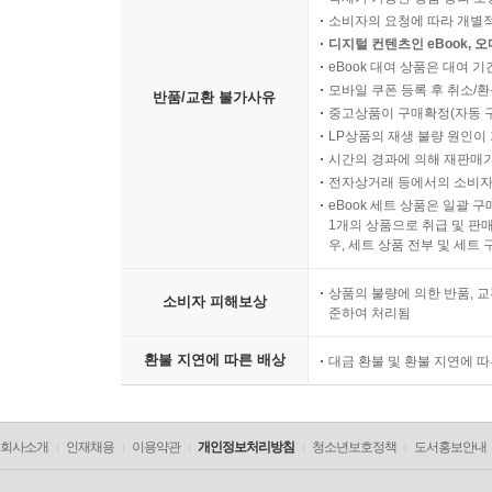
소비자의 요청에 따라 개별
디지털 컨텐츠인 eBook, 
eBook 대여 상품은 대여 기
모바일 쿠폰 등록 후 취소/환
반품/교환 불가사유
중고상품이 구매확정(자동 
LP상품의 재생 불량 원인이 기
시간의 경과에 의해 재판매가
전자상거래 등에서의 소비자
eBook 세트 상품은 일괄 
1개의 상품으로 취급 및 판매
우, 세트 상품 전부 및 세트
상품의 불량에 의한 반품, 교
소비자 피해보상
준하여 처리됨
환불 지연에 따른 배상
대금 환불 및 환불 지연에 
회사소개
인재채용
이용약관
개인정보처리방침
청소년보호정책
도서홍보안내