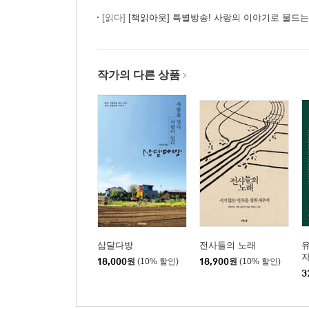
4
[읽다]
[책읽아웃] 특별방송! 사랑의 이야기로 물드는 사람 이
21세기 가장 극렬한 존재 투쟁
필요한 모든 이들에게 헴리브라를
작가의 다른 상품
어떤 생애의 탄생
서지 않는 열차를 멈춰 세우며
건네지 못한 장미
5
P 정신요양원
실패할 것이 분명한 이야기
아우슈비츠로 가는 길은 도살장에서 시작되었다
삼달다방
전사들의 노래
유
아름답고 비효율적이 세계로의 초대
자
18,000
원
(10% 할인)
18,900
원
(10% 할인)
3