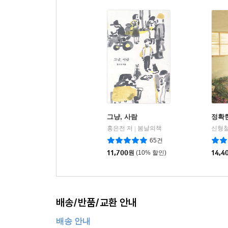
그냥, 사람
정확
홍은전 저
봄날의책
신형철
|
65건
11,700
원
(10% 할인)
14,4
배송/반품/교환 안내
배송 안내