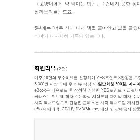
〈고양이에게 약 먹이는 법〉, 〈건네지 못한 장
“웃고 계셨어. 시설에 살 땐 표정이 없는 분이었는데.
헴리브라를〉도요.
세상 사람들은 절대로 모르는 희미한 아름다움을 정하
해 자신이 무엇을 감당해야 하는지 잘 아는 얼굴이었
5부에는 “너무 신이 나서 책을 끌어안고 발을 굴렀
---「아름다움을 지키기 위해」중에서
이야기가 자세히 기록돼 있습니다.
규식은 생애 내내 이야기를 억압당한 사람이었고 
참고로, 책에 실린 몇몇 이야기는 『이규식의 세상
는 일이고 우정을 나누는 일이며 그들로부터 날마다
동물들』 등, 더 길고 깊은 책들로 이어지고 확장됩
---「어떤 생애의 탄생」중에서
회원리뷰
(2건)
「덧붙임」
매주 10건의 우수리뷰를 선정하여 YES포인트 3만원을 드
내겐 소중한 사람이 언론에서 그저 ‘불쌍한 장애인’
3,000원 이상 구매 후 리뷰 작성 시
일반회원 300원, 마니아
책의 제목 ‘나는 동물’은 ‘좋은 동물’이 되고 싶은 
는 만큼 세상이 나아지고 가장 약한 곳에서 세계가
eBook은 다운로드 후 작성한 리뷰만 YES포인트 지급됩니
‘홍은전 작가와의 대화’(오은, 황정은 진행)를 함께
하는 일을 이 사회의 기억으로 남기고 싶었다.
클래스는 첫번째 회차 주문확정 시점부터 마지막 회차 주문
사락 독서모임으로 진행된 클래스는 사락 독서모임 게시판
---「서지 않는 열차를 멈춰 세우며」중에서
eBook 페이백, CD/LP, DVD/Blu-ray, 패션 및 판매금
한 발짝만 내디디면 벼랑 끝인 이들에게 이 사회는 
차를 막았고, 동시에 어떤 죽음을 막았다. 우리는
잡았고, 아프고 늙고 가난한 사람들을 버리고 폭주