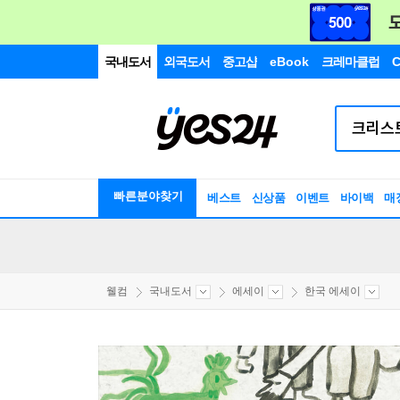
국내도서
외국도서
중고샵
eBook
크레마클럽
C
빠른분야찾기
베스트
신상품
이벤트
바이백
매
웰컴
국내도서
에세이
한국 에세이