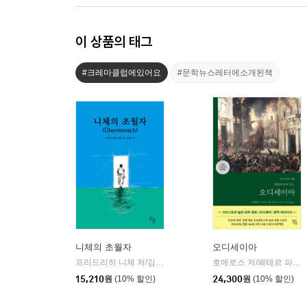
이 상품의 태그
#크레마클럽에있어요
#문학뉴스레터에소개된책
니체의 초월자
오디세이아
프리드리히 니체 저/김철 편역
히읏
호메로스 저/페테르 파울 루벤스 그림/박문재 역
|
15,210
원
(10% 할인)
24,300
원
(10% 할인)