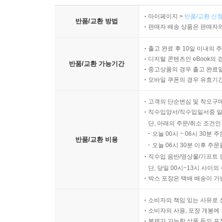
마이페이지 >
반품/교환 신청
반품/교환 방법
판매자 배송 상품은 판매자와
출고 완료 후 10일 이내의 
디지털 콘텐츠인 eBook의 
반품/교환 가능기간
중고상품의 경우 출고 완료일
모바일 쿠폰의 경우 유효기간(
고객의 단순변심 및 착오구
직수입양서/직수입일서중 일
단, 아래의 주문/취소 조건인
오늘 00시 ~ 06시 30분 
반품/교환 비용
오늘 06시 30분 이후 주문
직수입 음반/영상물/기프트 
단, 당일 00시~13시 사이
박스 포장은 택배 배송이 가
소비자의 책임 있는 사유로 
소비자의 사용, 포장 개봉에 
복제가 가능한 상품 등의 포장을 