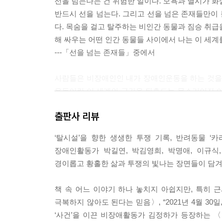
선을 넘는다는 건 위험한 일이다. 모욕과 멸시가 화
반드시 선을 넘는다. 그리고 선을 넘은 존재들만이 
다. 목숨을 걸고 탈주하는 비인간 동물과 짐승 취급
해 싸우는 어떤 인간 동물들 사이에서 나는 이 세계
---「선을 넘는 존재들」중에서
사람들은 비장애인인 내가 장애인운동을 하는 것을 ‘
운동이란 이 세계의 근간을 뒤흔드는 목소리이자 이
들은 내 인생도 아름답게 망쳐놓았고, 그것이 나를 
출판사 리뷰
---「내 인생을 망치러 온 나의 구원자」중에서
‘탈시설’을 향한 생생한 투쟁 기록, 반려동물 ‘
어떤 인간도 ‘짐승처럼’ 살게 해서는 안 된다며 떠
장애인활동가 박길연, 박김영희, 박명애, 이규식
되었다. 거대한 학살보다 끔찍한 것은 거대한 출생
경이롭고 황홀한 삶과 투쟁의 빛나는 장면들이 담겨
---「닭을 실은 트럭」중에서
책 속 어느 이야기 하나 놓치지 아쉽지만, 특히
나는 정하에게 이 힘든 일을 왜 계속하느냐고 물었다
극복하지 않아도 된다는 믿음〉, “2021년 4월 3
“콧줄 끼고 누워서 생활하던 분이 계셨어. 그분이 
‘사건’을 이끈 비장애활동가 김정하가 등장하는 
역류성 식도염이 도졌다며 정하가 눈을 질끈 감았다