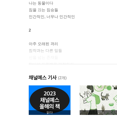
나는 동물이다
짐을 끄는 짐승들
인간적인, 너무나 인간적인
2
아주 오래된 격리
짐작과는 다른 일들
선을 넘는 존재들
탈시설 지원법을 제정하라
내 인생을 망치러 온 나의 구원자
채널예스 기사
닭을 실은 트럭
(2개)
아무도 미워하지 않는 개의 죽음
영랑호를 그대로
장애인 시설 폐쇄법이 필요하다
슬픔이 하는 일
자기 몫의 숙제
읽다
읽다