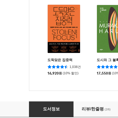
도둑맞은 집중력
도시와 그 불
1,038건
16,920
원
(10% 할인)
17,550
원
(10
나는 동물
도서정보
리뷰/한줄평
(2/6)