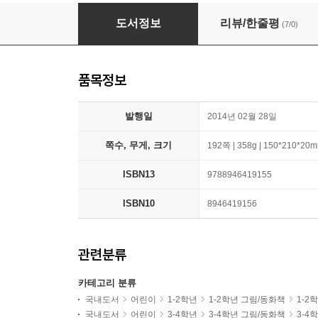
산신령 학교 2
도서정보
리뷰/한줄평
(7/0)
품목정보
발행일
2014년 02월 28일
쪽수, 무게, 크기
192쪽 | 358g | 150*210*20
ISBN13
9788946419155
ISBN10
8946419156
관련분류
카테고리 분류
국내도서
어린이
1-2학년
1-2학년 그림/동화책
1-2
국내도서
어린이
3-4학년
3-4학년 그림/동화책
3-4