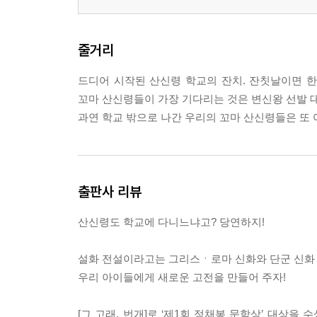
줄거리
드디어 시작된 산신령 학교의 잔치. 잔칫날이면 한
꼬마 산신령들이 가장 기다리는 것은 변신왕 선발 대
과연 학교 밖으로 나간 우리의 꼬마 산신령들은 또 
출판사 리뷰
산신령도 학교에 다니느냐고? 당연하지!
설화 전설이라고는 그리스ㆍ로마 신화와 단군 신화
우리 아이들에게 새로운 고전을 만들어 주자!
[그 고래, 번개]로 ‘제1회 정채봉 문학상’ 대상