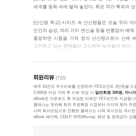
세계를 동화 속에 펼쳐 놓았다. 류은 작가 특유의 상
]산신령 학교] 시리즈 속 산신령들은 오늘 우리 
인간의 습성, 여러 가지 변신술 등을 빈틈없이 배워 
졸업하면 시험을 거쳐 정식 산신령으로서 산에 배정
고민하고 있는 문제들이 고스란히 녹아들어 있다.
이번 《산신령 학교 : 2 변신왕 대회》에서 올해
산신령들을 통해, 어린이 독자들이 일상에서 해소
회원리뷰
그리고 인간의 조화에 대해 생각할 기회를 누리길 
(7건)
매주 10건의 우수리뷰를 선정하여 YES포인트 3만원을 드
3,000원 이상 구매 후 리뷰 작성 시
일반회원 300원, 마니아
eBook은 다운로드 후 작성한 리뷰만 YES포인트 지급됩니
클래스는 첫번째 회차 주문확정 시점부터 마지막 회차 주문
사락 독서모임으로 진행된 클래스는 사락 독서모임 게시판
eBook 페이백, CD/LP, DVD/Blu-ray, 패션 및 판매금