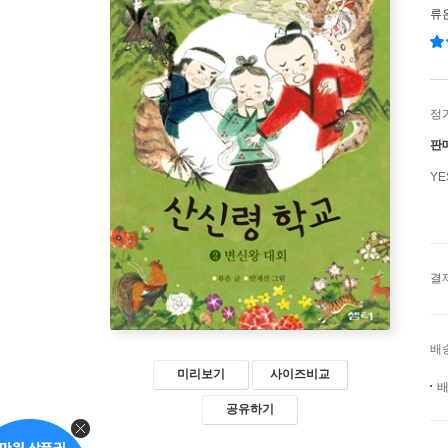
류
정
판
Y
결
배
미리보기
사이즈비교
배
공유하기