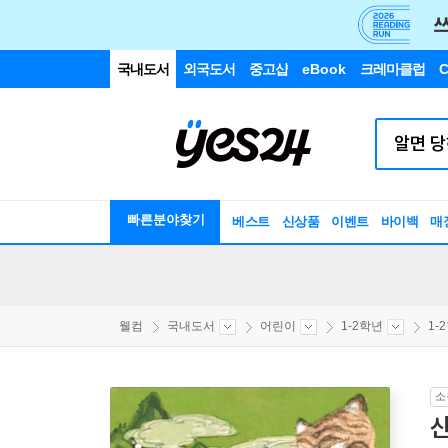
국내도서
외국도서
중고샵
eBook
크레마클럽
C
빠른분야찾기
베스트
신상품
이벤트
바이백
매
웰컴
국내도서
어린이
1-2학년
1-
소
산