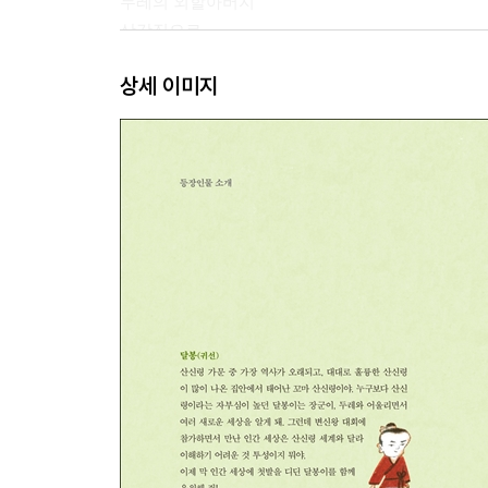
두레의 외할아버지
삿갓집으로
천마 찾기
상세 이미지
실습을 나간다고?