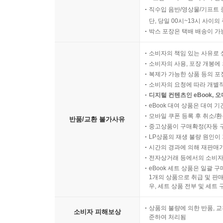
직수입 음반/영상물/기프트 
단, 당일 00시~13시 사이
박스 포장은 택배 배송이 가
소비자의 책임 있는 사유로 
소비자의 사용, 포장 개봉에 
복제가 가능한 상품 등의 포장을 
소비자의 요청에 따라 개별
디지털 컨텐츠인 eBook, 
eBook 대여 상품은 대여 기
모바일 쿠폰 등록 후 취소/환
반품/교환 불가사유
중고상품이 구매확정(자동 
LP상품의 재생 불량 원인이 기
시간의 경과에 의해 재판매가
전자상거래 등에서의 소비자
eBook 세트 상품은 일괄 
1개의 상품으로 취급 및 판매
우, 세트 상품 전부 및 세트
상품의 불량에 의한 반품, 교
소비자 피해보상
준하여 처리됨