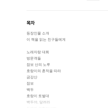
목차
등장인물 소개
이 책을 읽는 친구들에게
노래자랑 대회
방문객들
잠보 산의 노루
호랑이의 흔적을 따라
금강산
잠보
백두
호랑이 토벌대
백두야, 달려라