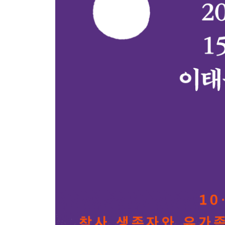
김유나씨의 언니 김유진씨 이야기_연혜원
‘너네 많이 아프겠다’가 끝이 아니길
송영주씨의 언니 송지은씨 이야기_김혜영
스물셋 내 삶과 유가족의 자리
진세은씨의 언니 진세빈씨 이야기_정인식
누군가 꼭 너를 지켜줄 거라고 말하고 싶어요
양희준씨의 누나 양진아씨 이야기_박내현
3부 도시에 울려 퍼질 골목 이야기
이태원에 있을 때 가장 나다워져요
이태원 주민 윤보영씨 이야기_유해정
저에게 부끄러움이라는 감정이 있는 것 같아요