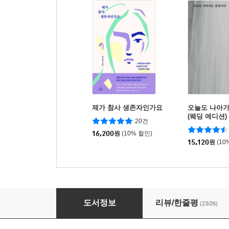
제가 참사 생존자인가요
오늘도 나아
(웨딩 에디션)
20건
16,200
원
(10% 할인)
15,120
원
(10
우리 지금 이태원이야
도서정보
리뷰/한줄평
(23/26)