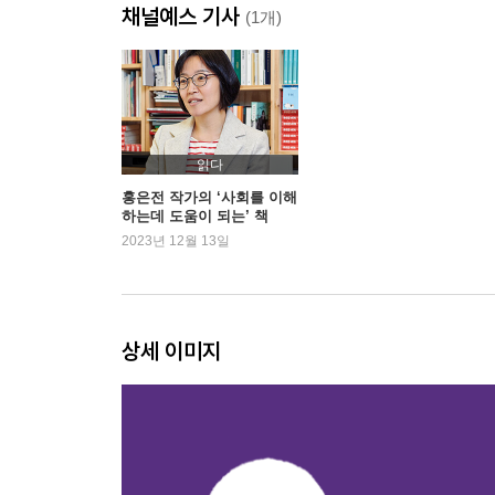
채널예스 기사
왜 못 돌아왔는지를 기억해주세요
(1개)
김의현씨의 누나 김혜인씨 이야기_정지민
그냥 평범한 보통의 삶을 살고 싶어요
김의현씨의 여자친구이자 생존자 김솔씨 이야기_
읽다
나의 종교, 나의 언니
홍은전 작가의 ‘사회를 이해
하는데 도움이 되는’ 책
이지현씨의 동생 이아현씨 이야기
2023년 12월 13일
그날의 기록: 이지현씨의 친구 이민우씨 이야기_홍
2부 너를 만나러 가는 길
상세 이미지
너무 늦게 알았어요,
누나와 나는 연결되어 있다는 걸요
박지혜씨의 동생이자 생존자 박진성씨 이야기_이
듣는 사람이 우리뿐이라 하더라도