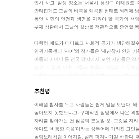
압사 사고. 발생 장소는 서울시 용산구 이태원로.
지금은 서로 매일매일 보는 유가족들이지만 더 이상
안타깝게도 그날의 비극을 왜곡된 형태로 뇌리에 남겼
의회가 없어지는 것이다’라고 말씀하셨던 게 생각나
동안 시민의 안전과 생명을 지켜야 할 국가의 책
자리 각자의 일상으로 돌아가는 것, 그게 저희의 목
부재 상황에서 그날의 실상을 객관적으로 증언할 목
---「김유나씨의 언니 김유진씨 이야기」중에서
다행히 애도가 메마르고 사회적 공기가 냉담해질수록
엄마가 처음에 분향소에 가셨을 때는 좀 힘들어하셨
인권기록센터 ‘사이’의 작가들은 ‘재난참사 인권 기
들께 위안을 많이 얻으신다고 해요. 거기서는 자녀
아들의 어머니 등 전국 각지에서 모인 시민들은 
을 많이 들을 수 있는 곳이죠. 엄마는 자기를 지현
담았다. 참사 이후 고통과 치욕에 시달리고 무
---「이지현씨의 동생 이아현씨 이야기」중에서
애틋한 만남과 진솔한 대화를 통해 가장 신뢰할 만한 
제일 화났던 말들은 ‘자기들이 놀러 가서 죽었는데 
추천평
“살아야 한다, 제발 살고 싶다”
놀면 어때? 왜 이렇게 못살게 굴지? 왜 죽어서까지
‘안전할 권리’가 실종된 사회를 울리는 간곡한 목소
이 들었어요. 그래서 그런 댓글을 보는 족족 신고,
이태원 참사를 두고 사람들은 쉽게 말을 보탠다. 왜
일이기 때문에 이 참사를 자신과 분리시킬 수 없다
돌아오지 못했느냐고. 구체적인 절망에서 나온 외침
1부 「그날 이태원에서는」은 참사 당시 현장과 
자리를 찾아가는 건 젊음의 본능일 뿐. 그것을 지켜
시간을 붙잡고 놓아줄 수 없는 희생자 유가족들의 
---「이태원 주민 윤보영씨 이야기」중에서
아마도 ‘비통한 죽음’이라는 상투어에 가려진 고인들
난장판”(46면)만이 펼쳐질 뿐이었다는 생생한 증
돌림노래처럼 이어지길, 널리 퍼져나가길 바란다. 