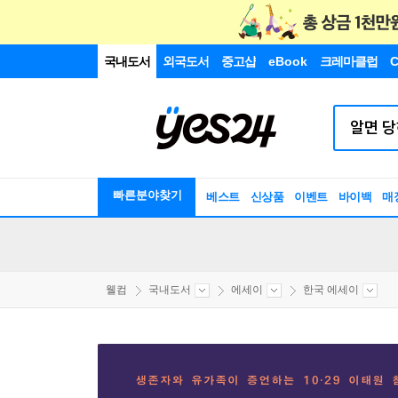
국내도서
외국도서
중고샵
eBook
크레마클럽
C
빠른분야찾기
베스트
신상품
이벤트
바이백
매
웰컴
국내도서
에세이
한국 에세이