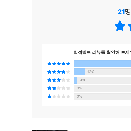
함께 살펴보고, 그리하여 결국 우리 공동체가 다
희생자의 마지막 숨결과 온기를 기억하는 연인, 
생각한다. 159명의 이웃을 동시에 잃은 159번의 
21
명
되새기는 그날은 ‘이태원’이라는 지역, ‘핼러윈’이라
생존자들과 아직도 거리에서 그날의 진실을 알고자 
친구, 그리고 이태원 주민과 노동자의 구술을 기
피했다는 것은 결코 안전하거나 세상의 시스템으로부
마주하고, ‘재난 피해자와 당사자는 과연 누구인가’
추모를 하자. 한명 한명을 기억하고, 고맙게도 돌
시작은 기억을 공유하는 것이다.
2022년 10월 29일, 그날 이후 우리는 “책임의 외
- 변영주 (영화감독)
시간이 흘렀고, 과연 무엇이 변했는지 자괴감이 들
별점별로 리뷰를 확인해 보세
이 책의 추천사를 망설임 없이 수락한 이유는 
길에 있다. “우리 지금 이태원이야”라는 제목에
때문입니다. 또한 참사를 예방하는 가장 큰 대책은
참사의 진실을 밝히겠다는 다짐이기도 하다. 이제
13%
이태원 참사 희생자와 생존자 그리고 유가족들을 위
진상을 밝히는 행동에 함께하는 일, 부서진 세계를
4%
- 김종기 (4·16 세월호 참사 가족협의회 운영위원장)
0%
* 이 책의 수익금 일부는 10·29 이태원 참사의 
0%