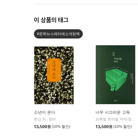
이 상품의 태그
#문학뉴스레터에소개된책
소년이 온다
너무 시끄러운 고독
한강 저
창비
보후밀 흐라발 저/이창실 역
|
13,500
원
(10% 할인)
13,500
원
(10% 할인)