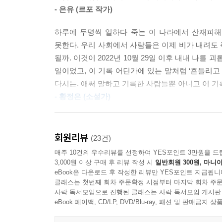
떠나보낸 뒤 남은 생을 살아갈 수도 놓을 수도 없
- 은유 (르포 작가)
유가족의 목소리는 정연하기에 더욱 먹먹하게 심금
하루에 두명씩 일하다 죽는 이 나라에서 산재피해
2부 「너를 만나러 가는 길」에서는 사랑하는 동
못한다. 우리 사회에서 사람들은 이제 비가 내려도 
활동에서는 형제자매 유가족들의 역할이 상당히 
될까. 이것이 2022년 10월 29일 이후 내내 나
허덕이면서도 황망해하는 부모들 사이에서 의견을
일이었고, 이 기록 어딘가에 있는 말처럼 ‘흔들리고
광장으로 불러 모으면서 초기 유가족 활동의 발걸음
다시는. 애써 말하고 기록한 사람들뿐 아니고 이 기
노동·자립·연애·결혼·육아 등 미래의 불안을 떠안
- 황정은 (소설가)
참사의 경험과 맞서 싸우는 생존자들, 몰아치는 
그저 보통의 삶들이었다. 직장을 다니거나 학교를 다
기억해달라는 것이다. 극심한 참사 트라우마에 시달
그들에겐 한가지의 공통점이 있었을 뿐이다. 2022
회원리뷰
(23건)
위해 거리로 나섰고, 다시는 우리 사회에 같은 비
곳곳에서 벌어지는 축제 자체를 즐기던 젊음도 있었
매주 10건의 우수리뷰를 선정하여 YES포인트 3만원을 드
활동을 향한 공동체적 연대의 절실함을 일깨운다.
가듯 구경을 나왔던 커플도 있었다. 그리고 그 끔
3,000원 이상 구매 후 리뷰 작성 시
일반회원 300원, 마니아
냉혹하고 비열한 속삭임들이 함께했다. 아무도 비극
eBook은 다운로드 후 작성한 리뷰만 YES포인트 지급됩니
사회적 재난으로서의 10·29 이태원 참사 1주기
클래스는 첫번째 회차 주문확정 시점부터 마지막 회차 주문
또다시 한번 우리는, 나는, 우리의 공동체는 오늘을
사락 독서모임으로 진행된 클래스는 사락 독서모임 게시판
그 길엔 지워지지 않는 이야기가 있다
eBook 페이백, CD/LP, DVD/Blu-ray, 패션 및 판매금
이태원 참사의 생존자와 유가족의 증언집인 이 책을
이 책은 희생자와 이태원을 둘러싼 다양한 이들