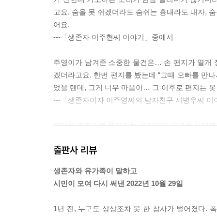
고요. 숨을 못 쉬겠더라도 숨쉬는 흉내라도 내자, 숨
어요.
---「생존자 이주현씨 이야기」중에서
주영이가 남겨준 소중한 물건은… 손 편지가 열개 정
겠더라고요. 한번 편지를 봤는데 “그때 오빠를 만나
었을 텐데, 그게 너무 마음이… 그 이후로 편지는 못
---「생존자이자 이주영씨의 남자친구 서병우씨 
이태원 번화가로 올라가는 순간부터 구급차 사이렌
밀톤호텔 옆 건물에 있다고, 그쪽으로 오라고 해서
출판사 리뷰
사망자들을 모아 둔 곳이더라고요. 그걸 보자마자 무
가려는데 대문을 열기가 너무 무서웠어요. 지금 집 
생존자와 유가족이 말하고
부모님이 주영이 방에서 울고 계시더라고요. 그걸 보
시민이 모여 다시 써낸 2022년 10월 29일
떨어져서 울기도 하고… 계속 그러고 있었어요.
---「이주영씨의 오빠 이진우씨 이야기」중에서
1년 전, 누구도 상상조차 못 한 참사가 벌어졌다. 