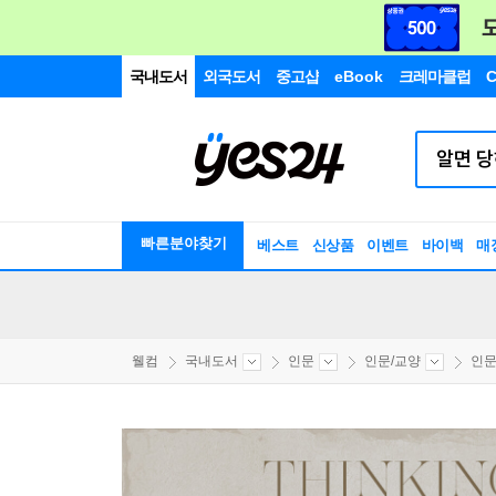
국내도서
외국도서
중고샵
eBook
크레마클럽
C
빠른분야찾기
베스트
신상품
이벤트
바이백
매
웰컴
국내도서
인문
인문/교양
인