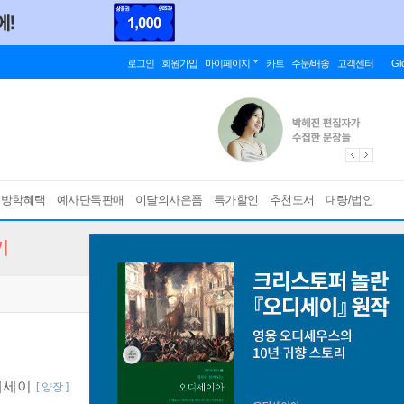
로그인
회원가입
마이페이지
카트
주문/배송
고객센터
Gl
름방학혜택
예사단독판매
이달의사은품
특가할인
추천도서
대량/법인
기
에세이
[ 양장 ]