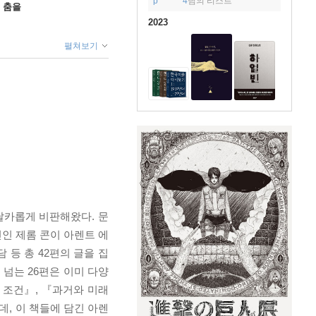
p*******4
님의 리스트
 춤을
2023
펼쳐보기
날카롭게 비판해왔다. 문
인 제롬 콘이 아렌트 에
담 등 총 42편의 글을 집
 넘는 26편은 이미 다양
 조건』, 『과거와 미래
, 이 책들에 담긴 아렌