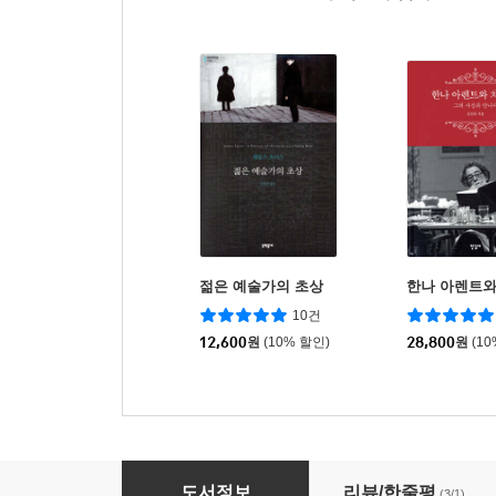
젊은 예술가의 초상
한나 아렌트와
10건
12,600
원
(10% 할인)
28,800
원
(1
난간 없이 사유하기
도서정보
리뷰/한줄평
(3/1)