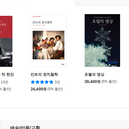
 차 한잔
칸트의 정치철학
초월의 명상
30,400
원
(5% 할인)
13건
3건
0% 할인)
26,600
원
(5% 할인)
배송/반품/교환