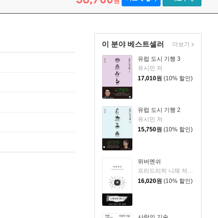
원
이 분야 베스트셀러
더보기
유럽 도시 기행 3
유시민 저
17,010
원
(10% 할인)
유럽 도시 기행 2
유시민 저
15,750
원
(10% 할인)
위버멘쉬
프리드리히 니체 저/어나니머스 역
16,020
원
(10% 할인)
사랑의 기술