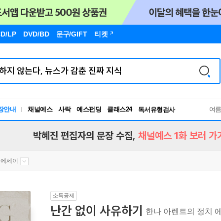
D/LP
DVD/BD
문구
/GIFT
티켓
장안내
채널예스
사락
예스펀딩
클래스24
독서유형검사
여
RBTI Lab
독서유형검사
박혜진 편집자의 문장 수집,
채널예스 1화 보러 가
문에세이
소득공제
난간 없이 사유하기
한나 아렌트의 정치 