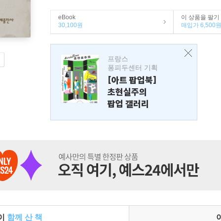
eBook
이 상품을 팔기
30,100원
매입가 6,500
프랑스
퐁피두센터 기획
[아트 팝업북]
초현실주의
팝업 갤러리
들이
함께 산 책