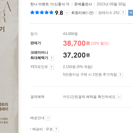
한나 아렌트
저/
신충식
역
문예출판사
2023년 09월 30일
9.8
회원리뷰(
4
건)
판매지수 252
베
정가
43,000원
38,700
원
판매가
(10% 할인)
크레마머니
37,200
원
최대혜택가
YES포인트
2,150원 (5% 적립)
5만원이상 구매 시 2천원 추가적립
결제혜택
카드/간편결제 혜택을 확인하세요
배송안내
배송비 : 무료