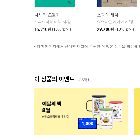
니체의 초월자
소피의 세계
프리드리히 니체 저/김철 편역
히읏
요슈타인 가아더 저/장영은 역
|
15,210
원
(10% 할인)
29,700
원
(10% 할인)
검색 페이지에서 선택된 태그에 등록된 더 많은 상품을 확인해 
이 상품의 이벤트
(19개)