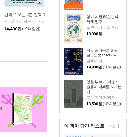
만화로 보는 3분 철학 1
영어 어원 80일간의
김재훈,서정욱 공저
카시오페아
세계 일주
|
폴 앤서니 존스 저/고정아 역
14,400
원
(10% 할인)
19,900
원
지금 알아두면 좋은
교양인문학 49가지
김레나 저
19,800
원
(10% 할인)
영원 부르기: 어떻게
슬픔이 미래를 지키는
가
로런 마컴 저/황은주 역
13,500
원
(10% 할인)
이 책이 담긴
리스트
더보기