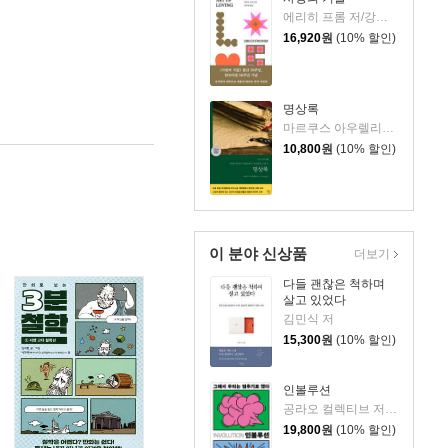
에리히 프롬 저/강주헌 역
16,920
원
(10% 할인)
명상록
마르쿠스 아우렐리우스 저/박문재 역
10,800
원
(10% 할인)
이 분야 신상품
더보기
다들 괜찮은 척하며
살고 있었다
김민식 저
15,300
원
(10% 할인)
인볼루션
공라오 컬렉티브 저/홍명교 역
19,800
원
(10% 할인)