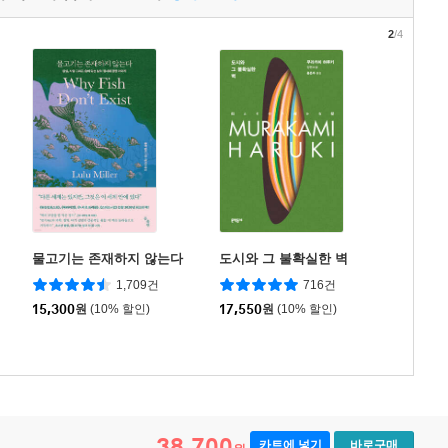
2
/4
물고기는 존재하지 않는다
도시와 그 불확실한 벽
1,709건
716건
15,300
원
(10% 할인)
17,550
원
(10% 할인)
38,700
카트에 넣기
바로구매