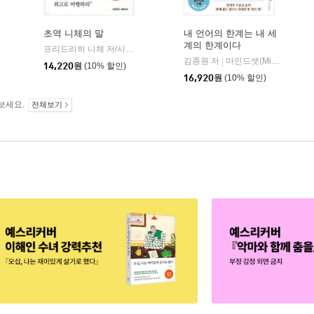
초역 니체의 말
내 언어의 한계는 내 세
계의 한계이다
현암사
프리드리히 니체 저/시라토리 하루히코 편
삼호미디어
|
|
김종원 저
마인드셋(Mindset)
|
14,220
원
(10% 할인)
16,920
원
(10% 할인)
보세요.
전체보기