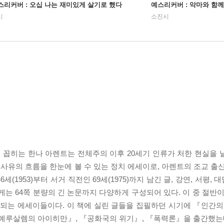
스리커버 : 오십 나는 재미있게 살기로 했다
예스리커버 : 악마와 함께
시
소진시
 꼽히는 한나 아렌트는 전체주의 이후 20세기 인류가 처한 현실을 
유의 흐름을 한눈에 볼 수 있는 정치 에세이로, 아렌트의 조교 출신
1953)부터 서거 직전인 69세(1975)까지 남긴 글, 강연, 서평, 대
는 64쪽 분량의 긴 논문까지 다양하게 구성되어 있다. 이 중 절반이
간되는 에세이들이다. 이 책에 실린 글들을 집필하던 시기에 『인간의
『예루살렘의 아이히만』, 『공화국의 위기』, 『폭력론』을 출간했는데