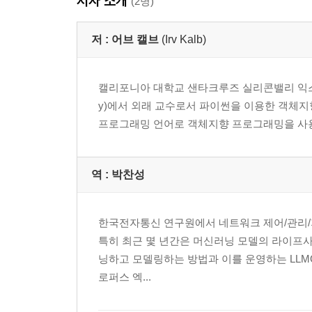
저자 소개
(2명)
저 :
어브 캘브
(Irv Kalb)
캘리포니아 대학교 샌타크루즈 실리콘밸리 익스텐션(UCSC S
y)에서 외래 교수로서 파이썬을 이용한 객체지
프로그래밍 언어로 객체지향 프로그래밍을 사용했
역 :
박찬성
한국전자통신 연구원에서 네트워크 제어/관리/
특히 최근 몇 년간은 머신러닝 모델의 라이프사
닝하고 모델링하는 방법과 이를 운영하는 LLMOps 
로퍼스 엑...