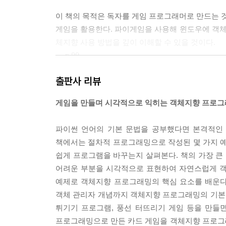
이 책의 목적은 독자를 게임 프로그래머로 만드는 것
게임을 활용한다. 파이게임을 사용해 윈도우에 객
체지향 사용 방법을 깊이 이해할 수 있을 것이다.
--- p.99
출판사 리뷰
OOP의 세 가지 주요 개념 중 첫 번째로 살펴볼 것은
캡슐, 세포벽, 의약품 젤라틴 캡슐 같은 이미지를 
게임을 만들며 시각적으로 익히는 객체지향 프로
태 및 내부 작동 방식의 세부 사항에 담은 모든 코
--- p.181
파이썬 언어의 기본 문법을 공부했다면 본격적인
책에서는 절차적 프로그래밍으로 작성된 몇 가지 
다양한 조명을 제어하는 스위치 더미로 가득 찬 방을 
쉽게 프로그램을 바꾸는지 살펴본다. 책의 가장 큰
구로 구성됐다. 모든 스위치를 위로 올리면 모든 전구
어려운 부분을 시각적으로 표현하여 자연스럽게 
만들지만 사용자가 작동시키는 방법은 ‘스위치를 켜는
예제로 객체지향 프로그래밍의 핵심 요소를 배운다.
--- p.204
객체 관리자 개념까지 객체지향 프로그래밍의 기본 
튀기기 프로그램, 풍선 터뜨리기 게임 등을 만들
플레이어는 윈도우 상단에서 출현하는 빨간 악당을 
프로그래밍으로 만든 카드 게임을 객체지향 프로그
당은 소멸한다. 이때 플레이어는 점수를 획득한다