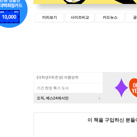
미리보기
사이즈비교
카드뉴스
공
[대학생X취준생] 여름방학
기간 한정 특가 도서
오직, 예스24에서만
이 책을 구입하신 분