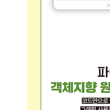
9.1 현실 속 물체로 알아보는 메시지 보내기 204
9.2 프로그래밍에서 사용하는 고전적인 다형성 예시 
9.3 파이게임의 도형을 사용한 예 206
__9.3.1 Square 클래스 206 / 9.3.2 Circle과 T
9.4 다형성에 기초한 pygwidgets 213
9.5 연산자와 다형성 214
__9.5.1 매직 메서드 215 / 9.5.2 비교 연산자 매직
메인 프로그램 220 / 9.5.5 산술 연산자 매직 메서드 222
9.6 객체 값을 표현하는 문자열 생성하기 225
9.7 매직 메서드를 품은 Fraction 클래스 228
9.8 정리 231
CHAPTER 10 상속 233
10.1 객체지향의 상속 234
10.2 상속 구현하기 236
10.3 Employee와 Manager 클래스로 상속 알아보기 
__10.3.1 기반 클래스: Employee 237 / 10.3.2 하위