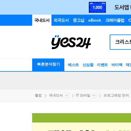
국내도서
외국도서
중고샵
eBook
크레마클럽
C
빠른분야찾기
베스트
신상품
이벤트
바이백
매
웰컴
국내도서
IT 모바일
프로그래밍 언어