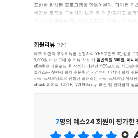
포함한 완성된 프로그램을 만들어본다. 파이썬 기
끝이 난다. 가끔 초록 보상이 무작위로 등장해 수평
복잡한 로직을 구현하다 보면 좀 더 간결하고 효
작성하게 해주는 객체지향 프로그래밍에 대해 배우고
--- p.388
주요 내용
회원리뷰
(7건)
- 캡슐화, 다형성, 상속 등 객체지향 프로그래밍의 
매주 10건의 우수리뷰를 선정하여 YES포인트 3만원을 드
3,000원 이상 구매 후 리뷰 작성 시
일반회원 300원, 마니아
- 객체 관리자 객체를 사용하여 여러 객체 생성 및
eBook은 다운로드 후 작성한 리뷰만 YES포인트 지급됩니
- 파이게임으로 GUI 프로그램 만들기
클래스는 첫번째 회차 주문확정 시점부터 마지막 회차 주문
- 캡슐화를 사용하여 클라이언트 코드에서 객체 내
사락 독서모임으로 진행된 클래스는 사락 독서모임 게시판
- 다형성을 사용하여 하나의 인터페이스를 정의하
eBook 페이백, CD/LP, DVD/Blu-ray, 패션 및 판매금
- 상속을 적용하여 기존 코드를 개선하기
- 게임 개발에 객체지향 프로그래밍 활용하기
7
명의 예스24 회원이 평가한
9.