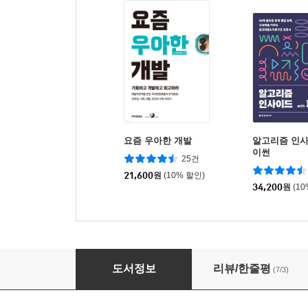
요즘 우아한 개발
알고리즘 인사이
이썬
25건
21,600
원
(10% 할인)
34,200
원
(1
객체지향 파이썬
도서정보
리뷰/한줄평
(7/3)