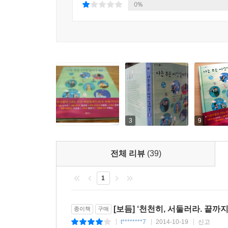
0%
3
9
전체 리뷰
(39)
1
[보듬] ‘천천히, 서둘러라. 끝까지.
종이책
구매
t********7
2014-10-19
신고
|
|
|