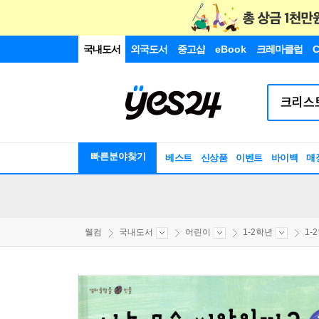
국내도서
외국도서
중고샵
eBook
크레마클럽
C
빠른분야찾기
베스트
신상품
이벤트
바이백
매
웰컴
국내도서
어린이
1-2학년
1-