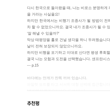
다시 한국으로 돌아왔을 때, 나는 비로소 분명하게 
을 거라는 사실을요!
하지만 한국에서는 비행기 조종사가 될 방법이 전
차 할 수 없었으니까요. 결국 내가 조종사가 될 수
‘잘 해낼 수 있을까?’
막상 태평양을 홀로 건널 생각을 하니 두려웠습니다.
날이 전혀 보장되지 않았으니까요.
하지만 비행을 포기하고 이대로 산다면 평생 후회할 
결국 나는 모험과 도전을 선택했습니다. 샌프란시스
--- p.15
바다에는 안개가 잔뜩 끼어 있습니다.
파일럿 보트를 타고 서서히 대형 선박에 접근합니다
“조심해서 올라오십시오, 도선사님.”
“예, 염려 마십시오.”
추천평
나는 밝은 목소리로 힘차게 대답합니다.
시속 10~20노트(Kt)로 움직이는 선박 가까이에 