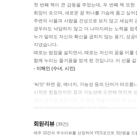
첫 번째 책이 큰 감동을 주었는데, 두 번째 책 또
잡고 한 발 한 발 올라가기 시작합니다.
희망이 솟으며, 새로운 꿈 하나를 가슴에 품고 싶어
도선사에게는 이 순간이 가장 위험합니다. 오늘처럼
주변의 사물과 사람을 건성으로 보지 않고 세심히 
다. 자칫 미끄러지면 바다에 떨어질 수 있기 때문입
경우라도 낙담하지 않고 더 나아지려는 노력을 멈추
물론 그런 일은 거의 일어나지 않습니다. 도선사 면
누가 말려도 자신의 확신을 굽히지 않는 용기, 성공
요즘은 ‘파일럿(pilot)’ 하면 항공기 조종사를 먼
지녔습니다.
때로는 밤잠을 설치면서, 때로는 자신의 꿈을 이룰 
함께 누리는 즐거움을 얻게 된 것입니다. 이 선물 
- 이해인 (수녀, 시인)
--- p.67~68
‘씨앗’ 하면 꿈, 에너지, 가능성 등의 단어가 떠오
시작은 힘들었지만 꿈과 가능성에 도전해 멋지게 성
많이 꿈꾸길 원한다면, 더 많은 책을 가까이 해 보세
위숙 (국립어린이청소년도서관 관장)
회원리뷰
(39건)
매주 10건의 우수리뷰를 선정하여 YES포인트 3만원을 드