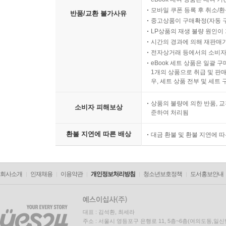
모바일 쿠폰 등록 후 취소/환
반품/교환 불가사유
중고상품이 구매확정(자동 
LP상품의 재생 불량 원인이 기
시간의 경과에 의해 재판매가
전자상거래 등에서의 소비자
eBook 세트 상품은 일괄 
1개의 상품으로 취급 및 판매
우, 세트 상품 전부 및 세트
상품의 불량에 의한 반품, 교
소비자 피해보상
준하여 처리됨
환불 지연에 따른 배상
대금 환불 및 환불 지연에 
회사소개
인재채용
이용약관
개인정보처리방침
청소년보호정책
도서홍보안내
대표 : 김석환, 최세라
주소 : 서울시 영등포구 은행로 11, 5층~6층(여의도동,일신