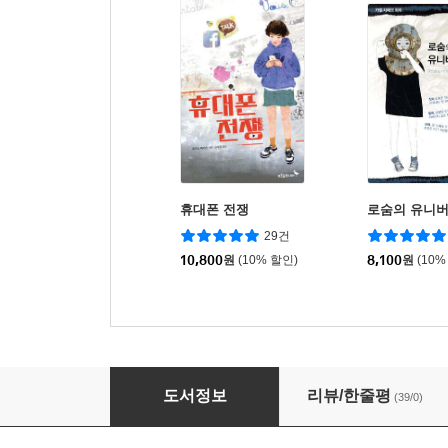
휴대폰 전쟁
로숨의 유니버
29건
10,800
원
(10% 할인)
8,100
원
(10%
나는 무슨 씨앗일까? 2
도서정보
리뷰/한줄평
(39/0)