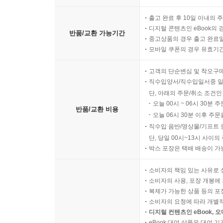
출고 완료 후 10일 이내의 
디지털 콘텐츠인 eBook의 
반품/교환 가능기간
중고상품의 경우 출고 완료일
모바일 쿠폰의 경우 유효기간(
고객의 단순변심 및 착오구
직수입양서/직수입일서중 일
단, 아래의 주문/취소 조건인
오늘 00시 ~ 06시 30분 
반품/교환 비용
오늘 06시 30분 이후 주문
직수입 음반/영상물/기프트 
단, 당일 00시~13시 사이
박스 포장은 택배 배송이 가
소비자의 책임 있는 사유로 
소비자의 사용, 포장 개봉에 
복제가 가능한 상품 등의 포장을 
소비자의 요청에 따라 개별
디지털 컨텐츠인 eBook, 
eBook 대여 상품은 대여 기