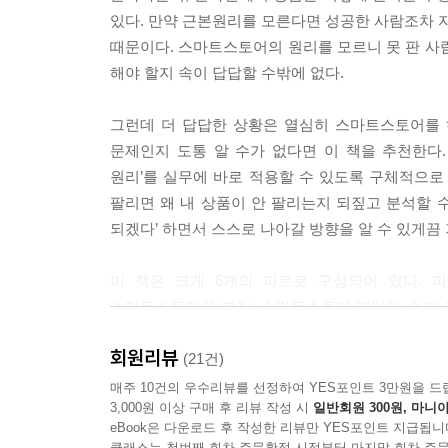
있다. 만약 근본원리를 모른다면 성공한 사람조차 자
때문이다. 스마트스토어의 원리를 모르니 못 판 사
해야 할지 속이 답답할 수밖에 없다.
그런데 더 답답한 상황은 열심히 스마트스토어를 
문제인지 도통 알 수가 없다면 이 책을 추천한다
원리’를 실무에 바로 적용할 수 있도록 구체적으로 
팔리면 왜 내 상품이 안 팔리는지 되짚고 분석할 수 
되겠다’ 하면서 스스로 나아갈 방향을 알 수 있게끔
이 책은 크게 6개의 파트로 구성되어 있다. 
스마트스토어의 본질, 스마트스토어 게임의 승리 조
네이버의 규칙은 무엇인지를 말한다. 파트3에서는 잘
회원리뷰
동기 등을 다룬다. 파트4에서는 최초공개, 업 셀링
(21건)
브랜드 스토리 개발법 및 실제 사례를 통한 실전 아
매주 10건의 우수리뷰를 선정하여 YES포인트 3만원을 드
3,000원 이상 구매 후 리뷰 작성 시
일반회원 300원, 마니아
상품에 무엇을 기대하는지 정확히 파악하는 법, 마켓
eBook은 다운로드 후 작성한 리뷰만 YES포인트 지급됩니
오르는 상세페이지 템플릿 만들기, 한 번 더 눈길이
클래스는 첫번째 회차 주문확정 시점부터 마지막 회차 주문