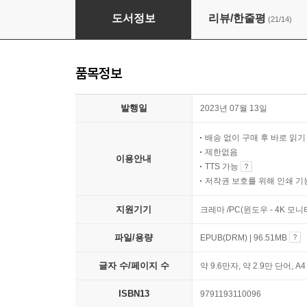
바로 매출이 오르는 스마트 스토어
도서정보
리뷰/한줄평
(21/14)
품목정보
발행일
2023년 07월 13일
배송 없이 구매 후 바로 읽
제한없음
이용안내
TTS 가능
저작권 보호를 위해 인쇄 기
지원기기
크레마 /PC(윈도우 - 4K 모
파일/용량
EPUB(DRM) | 96.51MB
글자 수/페이지 수
약 9.6만자, 약 2.9만 단어, A
ISBN13
9791193110096