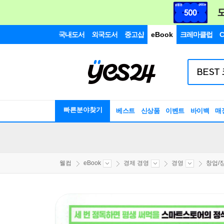
국내도서
외국도서
중고샵
eBook
크레마클럽
C
빠른분야찾기
베스트
신상품
이벤트
바이백
매
웰컴
eBook
경제 경영
경영
창업/