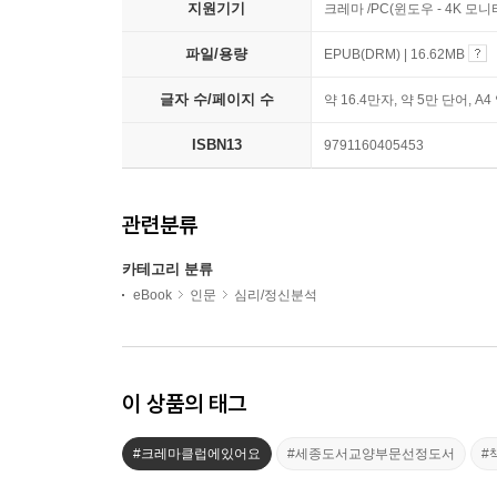
지원기기
크레마 /PC(윈도우 - 4K 모
파일/용량
EPUB(DRM) | 16.62MB
글자 수/페이지 수
약 16.4만자, 약 5만 단어, A4
ISBN13
9791160405453
관련분류
카테고리 분류
eBook
인문
심리/정신분석
이 상품의 태그
#크레마클럽에있어요
#세종도서교양부문선정도서
#