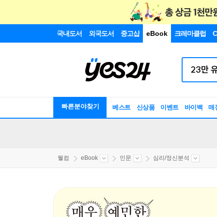
국내도서
외국도서
중고샵
eBook
크레마클럽
C
빠른분야찾기
베스트
신상품
이벤트
바이백
매
웰컴
eBook
인문
심리/정신분석