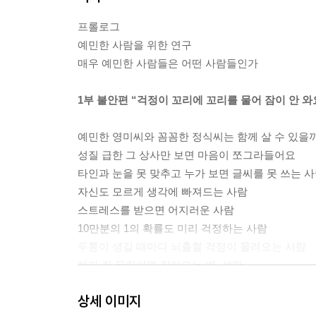
프롤로그
예민한 사람을 위한 연구
매우 예민한 사람들은 어떤 사람들인가
1부 불안편 “걱정이 꼬리에 꼬리를 물어 잠이 안 와
예민한 영미씨와 꼼꼼한 정식씨는 함께 살 수 있을
성질 급한 그 상사만 보면 마음이 쪼그라들어요
타인과 눈을 못 맞추고 누가 보면 글씨를 못 쓰는 
자신도 모르게 생각에 빠져드는 사람
스트레스를 받으면 어지러운 사람
10만분의 1의 확률도 미리 걱정하는 사람
두통이 생길 때마다 뇌출혈 걱정이 몰려오는 사람
해가 질 무렵이면 찾아오는 병, 섬망
학교를 자퇴하고 프로게이머가 되겠다는 아들
상세 이미지
보편적인 관점의 사람 vs 독특한 관점의 사람