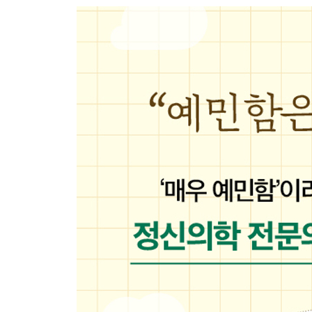
2부 우울편 “무엇 때문에 살아야 하는지 모르겠어요
타인에게 좋은 평가를 받고자 살아온 사람의 위기
자기 방에서 나오지 않는 대학 휴학생
집안의 가장인 여자 vs 그녀에 집착하는 남자
천국을 보고 온 사람, 심정지의 기억
기러기 아빠와 내 아이들의 목소리
치매 아니라는 ‘치매 남편’과 치매라는 ‘우울증 아내’
식물인간이 된 가족과 함께 사는 불안
망상과 창의력의 차이, 신약 개발 대표와 일론 머스
체중 감량을 위한 잘못된 선택, 마약성 식욕억제제
대머리가 되지 않을까 하는 두려움과 우울증
개인주의를 중시하는 부부가 건강을 잃은 뒤 느낀 
3부 트라우마편 “잊고 싶은 기억이 자꾸 떠올라요”
맞고 자란 청년이 성인이 되어 찾은 자신의 마음