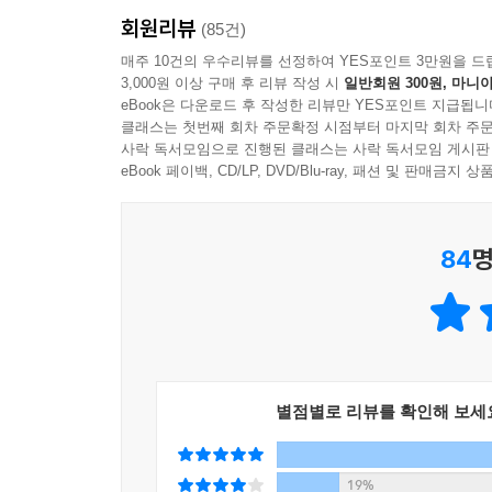
나와 로스쿨을 졸업하고 유명한 로펌에 들어가 남
회원리뷰
넘도록 혼자 사는 집에서 나가지도 않고 사람들을 
(85건)
원인이었다. 강희씨처럼 학창시절 줄곧 선생님
매주 10건의 우수리뷰를 선정하여 YES포인트 3만원을 드
3,000원 이상 구매 후 리뷰 작성 시
일반회원 300원, 마니아
지속적으로 받으면 우울감이 생기기 쉽다. 강희씨에
eBook은 다운로드 후 작성한 리뷰만 YES포인트 지급됩니
주변의 관심을 받길 원하며, 이를 유지하기 위해 더
클래스는 첫번째 회차 주문확정 시점부터 마지막 회차 주문
평가를 받기 위해 살아온 삶이라는 것을 인지하게 
사락 독서모임으로 진행된 클래스는 사락 독서모임 게시판
되돌아보며 자신의 가치를 다시 발견해보는 시간을 
eBook 페이백, CD/LP, DVD/Blu-ray, 패션 및 판매금
3부 ‘트라우마편’에서는 남들이 볼 때 이해가 안 
84
명
심하게 아픈 증상 탓에 5년째 고생하고 있었는데
정신건강의학과 진료 끝에 ‘정신병적 증상을 동반한 
큰 아픔을 겪었다. 착하고 모범적이던 큰아들이 
방에서만 지냈는데, 영주씨가 방 좀 치우라며 야단
살아 있는 것처럼 행동했고, 참다못한 남편은 홧김
했던 자신의 혀에 죄책감을 투사해 혀 마비 증상이
별점별로 리뷰를 확인해 보세
없다는 것을 밝혀냈고, 부부는 서로의 마음을 나누
4부 ‘분노편’에서는 자신 또는 타인을 향한 분노에
19%