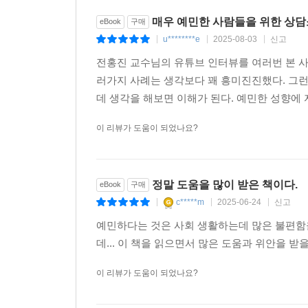
리듬을 만드는 법, 나쁜 기억을 끊어내는 법 등 일
매우 예민한 사람들을 위한 상담
eBook
구매
좋은 자동적 사고를 만들어보자’ ‘좋은 생활습관을 
u********e
2025-08-03
신고
|
|
|
도움을 줄 수 있다. 하지만 저자는 이러한 아이
전홍진 교수님의 유튜브 인터뷰를 여러번 본 사람
과부하에 걸려 우울증 · 공황장애 · 광장공포증 등
러가지 사례는 생각보다 꽤 흥미진진했다. 그런
사람’이 되기 위해 유의해야 할 대목이다.
데 생각을 해보면 이해가 된다. 예민한 성향에 
자신과 가족, 타인의 예민성을 이해하면
이 리뷰가 도움이 되었나요?
세상을 보는 시각을 넓힐 수 있다
저자는 ‘치매’ ‘탈모증’ ‘자폐 스펙트럼 장애’ ‘말
정말 도움을 많이 받은 책이다.
eBook
구매
심리 문제와 더불어 ‘돌봄’ ‘자살 유가족’ ‘노인 소
c*****m
2025-06-24
신고
|
|
|
예민성 연구를 확장한 전문의로서의 깊은 통찰이
정상성만을 좇는 사회구조로 인해 개인의 심리적인
예민하다는 것은 사회 생활하는데 많은 불편함
필요하지만, 더 중요한 것은 사회적으로도 개개인이
데... 이 책을 읽으면서 많은 도움과 위안을 
희생하는 사회가 되어서는 안 된다고 강조한다. 
이 리뷰가 도움이 되었나요?
나를 안전하게 돌볼 수 있는지 이 책에서 그 답을 구