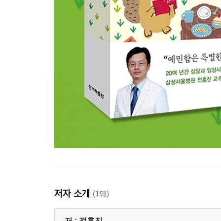
저자 소개
(1명)
저 :
전홍진