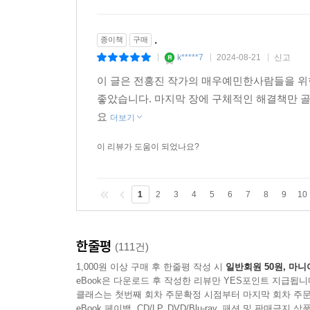
.
종이책
구매
k*****7
2024-08-21
신고
|
|
|
이 글은 전홍진 작가의 매우예민한사람들을 위
좋았습니다. 마지막 장에 구체적인 해결책만 골
요
더보기
이 리뷰가 도움이 되었나요?
1
2
3
4
5
6
7
8
9
10
한줄평
(111건)
1,000원 이상 구매 후 한줄평 작성 시
일반회원 50원, 마니
eBook은 다운로드 후 작성한 리뷰만 YES포인트 지급됩니
클래스는 첫번째 회차 주문확정 시점부터 마지막 회차 주문
eBook 페이백, CD/LP, DVD/Blu-ray, 패션 및 판매금