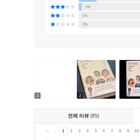
관점이 중요하며, 타인이 나를 낮춰 보거나 무시하
3%
같이 있으면 무척 불편하고 조금이라도 권위적인 
0%
분노감을 느껴 정신의학과 진료를 받게 됐다. 그는 
0%
일을 하게 되면 무의식에 있던 분노가 수면 위로
상담을 통해 자신의 어린시절에 대한 분노에서 자
되었다.
“예민함을 나만의 능력으로 만들어보자”
예민해서 방전되는 사람 vs 예민함을 잘 활용하는 
저자에 따르면 매우 예민한 사람들이 보는 세상은 
예민한 사람들은 남들이 보지 못하는 것을 보고, 듣
2
2
광고 등 섬세한 능력이 필요한 분야에 탁월한 역량
끼치는 것을 무척 싫어하기 때문에 회사 생할에서도
전체 리뷰
(85)
수 있다는 얘기다.
1
2
3
4
5
6
7
8
9
10
5부 ‘예민함을 나만의 장점으로 만들어보자’에는 