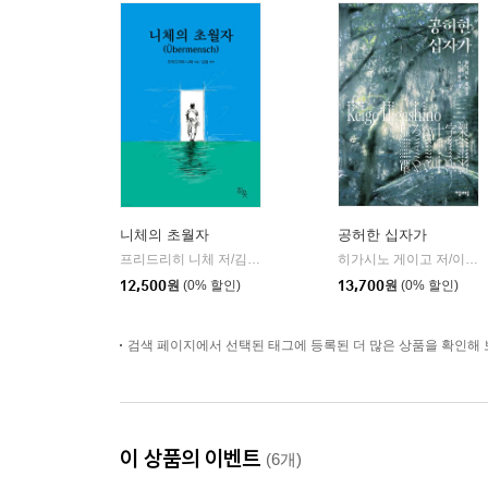
니체의 초월자
공허한 십자가
프리드리히 니체 저/김철 편역
히읏
히가시노 게이고 저/이선희 역
|
12,500
원
(0% 할인)
13,700
원
(0% 할인)
검색 페이지에서 선택된 태그에 등록된 더 많은 상품을 확인해 
이 상품의 이벤트
(6개)