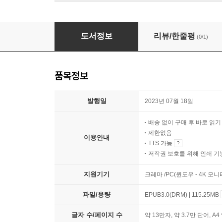
알고 보면 재미나는 전기자기학
도서정보
리뷰/한줄평
(0/1)
품목정보
발행일
2023년 07월 18일
배송 없이 구매 후 바로 읽
제한없음
이용안내
TTS 가능
저작권 보호를 위해 인쇄 기
지원기기
크레마 /PC(윈도우 - 4K 모
파일/용량
EPUB3.0(DRM) | 115.25MB
글자 수/페이지 수
약 13만자, 약 3.7만 단어, A4