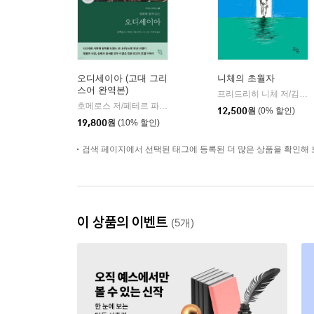
오디세이아 (고대 그리
니체의 초월자
스어 완역본)
프리드리히 니체 저/김철 편역
호메로스 저/페테르 파울 루벤스 그림/박문재 역
현대지성
|
12,500
원
(0% 할인)
19,800
원
(10% 할인)
검색 페이지에서 선택된 태그에 등록된 더 많은 상품을 확인해 
이 상품의 이벤트
(5개)