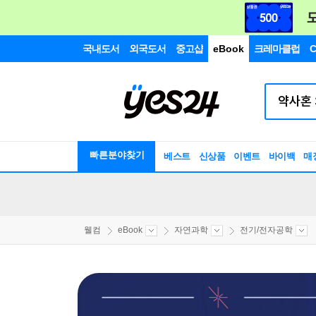
국내도서
외국도서
중고샵
eBook
크레마클럽
C
빠른분야찾기
베스트
신상품
이벤트
바이백
매
웰컴
eBook
자연과학
전기/전자공학