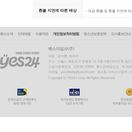
환불 지연에 따른 배상
대금 환불 및 환불 지연에 
회사소개
인재채용
이용약관
개인정보처리방침
청소년보호정책
도서홍보안내
대표 : 김석환, 최세라
주소 : 서울시 영등포구 은행로 11, 5층~6층(여의도동,일신
사업자등록번호 : 229-81-37000 통신판매업신고 : 제 200
이메일 : yes24help@yes24.com 호스팅 서비스사업자 :
Copyright ⓒ YES24 Corp. All Rights Reserved.