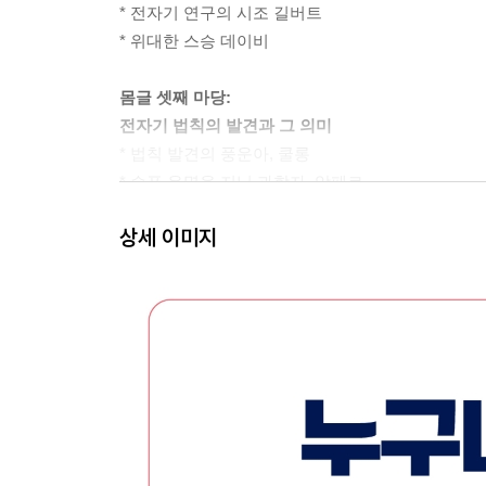
* 전자기 연구의 시조 길버트
* 위대한 스승 데이비
몸글 셋째 마당:
전자기 법칙의 발견과 그 의미
* 법칙 발견의 풍운아, 쿨롱
* 슬픈 운명을 지닌 과학자, 앙페르
* 불운의 물리학자, 옴
상세 이미지
* 위대한 실험물리학자, 패러데이
* 고집쟁이 천재, 가우스
* 전기의 실용화를 이끈 과학자, 키르히호프
* 전자기 이론의 완성, 맥스웰
참고 문헌
더불어 사는 사람들