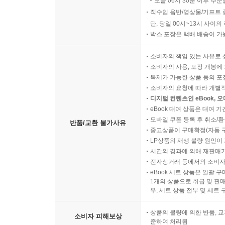
오늘 06시 30분 이후 주문
직수입 음반/영상물/기프트 
단, 당일 00시~13시 사이
박스 포장은 택배 배송이 가
소비자의 책임 있는 사유로 
소비자의 사용, 포장 개봉에 
복제가 가능한 상품 등의 포장을 
소비자의 요청에 따라 개별
디지털 컨텐츠인 eBook, 
eBook 대여 상품은 대여 기
모바일 쿠폰 등록 후 취소/환
반품/교환 불가사유
중고상품이 구매확정(자동 
LP상품의 재생 불량 원인이 기
시간의 경과에 의해 재판매가
전자상거래 등에서의 소비자
eBook 세트 상품은 일괄 
1개의 상품으로 취급 및 판매
우, 세트 상품 전부 및 세트
상품의 불량에 의한 반품, 교
소비자 피해보상
준하여 처리됨