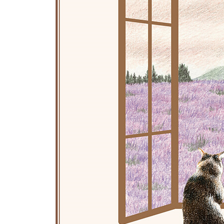
제주의 보랏빛 바다
가을의 시간
가을 여행
겨울 언덕
함박눈
그리운 추억
가을걷이
나의 컬러링 갤러리
연습장