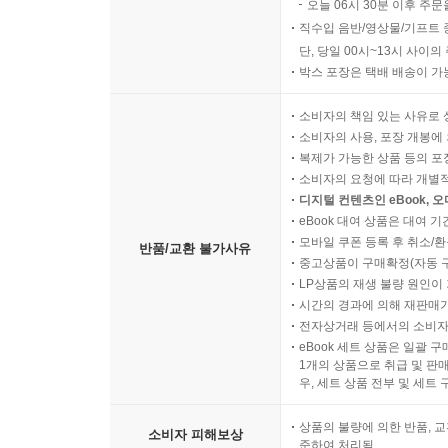
오늘 06시 30분 이후 주문
직수입 음반/영상물/기프트 
단, 당일 00시~13시 사이
박스 포장은 택배 배송이 가
소비자의 책임 있는 사유로 
소비자의 사용, 포장 개봉에 
복제가 가능한 상품 등의 포장을 
소비자의 요청에 따라 개별
디지털 컨텐츠인 eBook, 
eBook 대여 상품은 대여 기
모바일 쿠폰 등록 후 취소/환
반품/교환 불가사유
중고상품이 구매확정(자동 
LP상품의 재생 불량 원인이 기
시간의 경과에 의해 재판매가
전자상거래 등에서의 소비자
eBook 세트 상품은 일괄 
1개의 상품으로 취급 및 판매
우, 세트 상품 전부 및 세트
상품의 불량에 의한 반품, 교
소비자 피해보상
준하여 처리됨