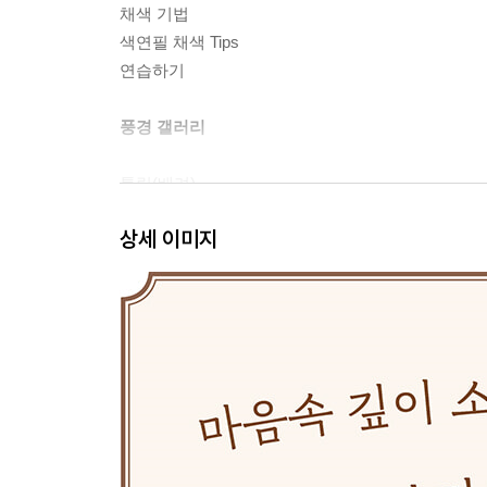
채색 기법
색연필 채색 Tips
연습하기
풍경 갤러리
튤립(배려)
앵초(행복의 열쇠)
상세 이미지
생강꽃
양귀비(위로)
수선화(자기 사랑)
나의 반려식물
카네이션
남천나무
옥수수
적절한 만남
고양이 식빵