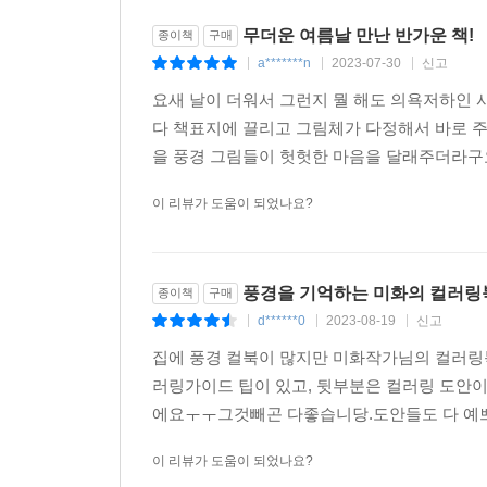
무더운 여름날 만난 반가운 책!
종이책
구매
a*******n
2023-07-30
신고
|
|
|
요새 날이 더워서 그런지 뭘 해도 의욕저하인 
다 책표지에 끌리고 그림체가 다정해서 바로 주
을 풍경 그림들이 헛헛한 마음을 달래주더라구요.
이 리뷰가 도움이 되었나요?
풍경을 기억하는 미화의 컬러링
종이책
구매
d******0
2023-08-19
신고
|
|
|
집에 풍경 컬북이 많지만 미화작가님의 컬러링
러링가이드 팁이 있고, 뒷부분은 컬러링 도안
에요ㅜㅜ그것빼곤 다좋습니당.도안들도 다 예쁘
이 리뷰가 도움이 되었나요?