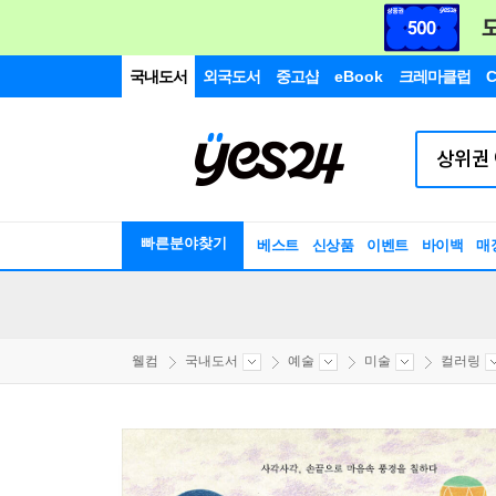
국내도서
외국도서
중고샵
eBook
크레마클럽
C
빠른분야찾기
베스트
신상품
이벤트
바이백
매
웰컴
국내도서
예술
미술
컬러링