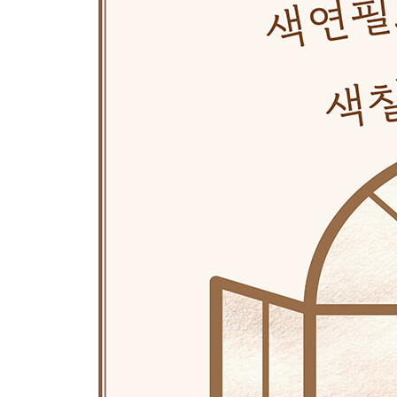
행복한 꿈
창 너머 이야기
마중
나른한 오후
아침 햇살
기다리는 시간
아끼는 마음
해변에서의 휴식
알맞은 휴식
은행나무 아래
다정한 산책
봄날
낯선 하늘
안전속도
여름으로 가는 길
동네 산책
그 너머의 바다