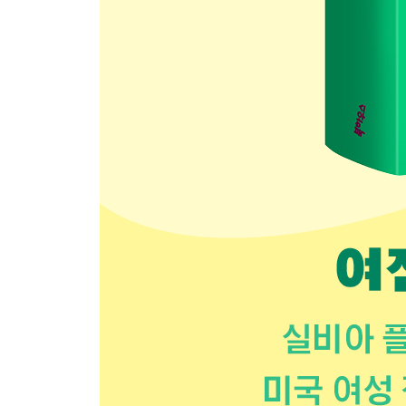
클로디아 랭킨, 흑인의 목숨을 소중하게 만들다 │ N.
퍼트리샤 록우드, 교회와 가족 로맨스를 조롱하다 │
헤드라인을 장식한 페미니즘: 리베카 솔닛에서 비욘
에필로그 흰색 정장, 깨진 유리창
감사의 말
주
옮긴이 해설
찾아보기