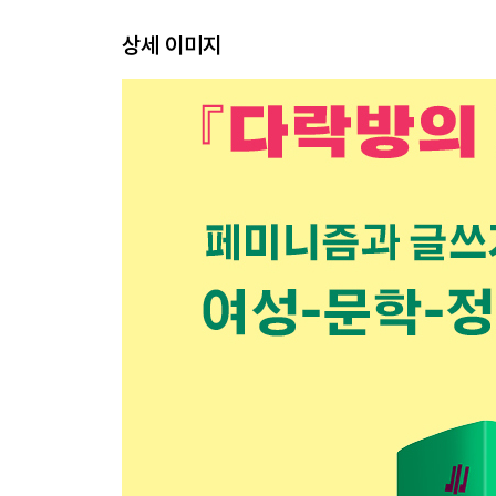
3부 깨어난 1970년대
상세 이미지
5장 가부장제에 저항하다
시금석이 된 케이트 밀릿의 책 │ 페미니스트 철학자
‘우먼하우스’의 베스트셀러들: 토니 모리슨에서 매
1950년대에 대한 플라스의 전기 충격 같은 반응
6장 사변 시, 사변 소설
에이드리언 리치의 변신 │ 디스토피아와 유토피아 
앨리스 셸던/제임스 팁트리 주니어 │ 조애나 러스의 
어슐러 르 귄의 양성성
7장 자매들, 연결과 상처
〈미즈〉의 글로리아 스타이넘과 앨리스 워커 │
오드리 로드, ‘주인의 집’을 무너뜨리다 │ 맥신 홍 
4부 페미니즘을 다시 쓴 1980년대와 1990년대