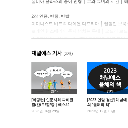
실비아 플라스의 종이 인형 │ 그와 그녀의 시간 │ 
2장 인종, 반항, 반발
페미니스트 비트족 다이앤 디프리마 │ 궨덜린 브룩
로레인 핸스베리의 투지 넘치는 무대 │ 오드리 로드
존 디디온의 〈보그〉 대 베티 프리단의 이름 붙일 
채널예스 기사
2부 폭발하는 1960년대
(2개)
3장 분노에 찬 세 목소리
날아오르는 「에어리얼」, 절망에 빠진 플라스 │
문화의 며느리 에이드리언 리치 │ 디바 니나 시몬
읽다
읽다
4장 성 혁명과 베트남전쟁
[리딩런] 인문사회 파티원
[2023 연말 결산] 채널
절/찬/모/집/중 | 예스24
의 ‘올해의 책’
뉴욕에서의 섹스: 글로리아 스타이넘 대 헬렌 걸리 
2026년 04월 29일
2023년 12월 13일
수전 손택, 존 디디온, 그리고 샌프란시스코 │ 여성 
밸러리 솔라너스와 제2물결 페미니즘의 대두