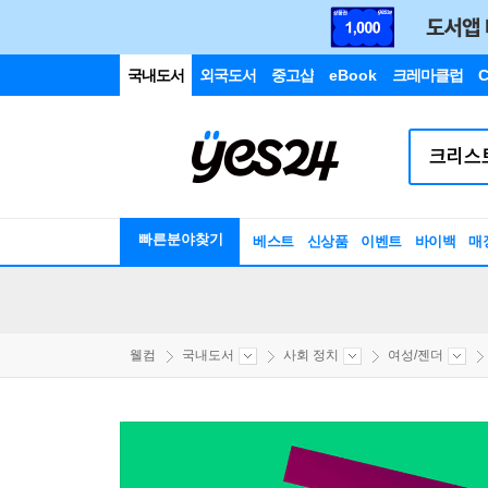
국내도서
외국도서
중고샵
eBook
크레마클럽
C
빠른분야찾기
베스트
신상품
이벤트
바이백
매
웰컴
국내도서
사회 정치
여성/젠더