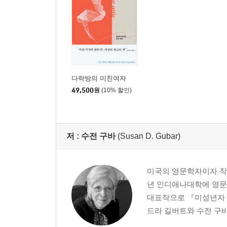
다락방의 미친여자
49,500
원
(10% 할인)
저 :
수전 구바
(Susan D. Gubar)
미국의 영문학자이자 작가
년 인디애나대학에 영문학
대표작으로 『미성년자 이
드라 길버트와 수전 구바