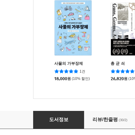
사물의 가부장제
총 균 쇠
1건
18,000
원
(10% 할인)
26,820
원
(1
여전히 미쳐 있는
도서정보
리뷰/한줄평
(30/2)