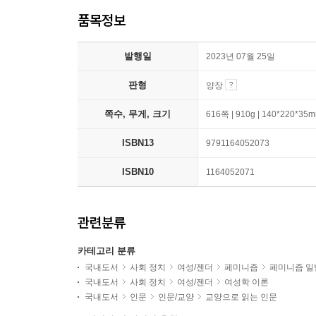
품목정보
발행일
2023년 07월 25일
판형
양장
쪽수, 무게, 크기
616쪽 | 910g | 140*220*35
ISBN13
9791164052073
ISBN10
1164052071
관련분류
카테고리 분류
국내도서
사회 정치
여성/젠더
페미니즘
페미니즘 일
국내도서
사회 정치
여성/젠더
여성학 이론
국내도서
인문
인문/교양
교양으로 읽는 인문