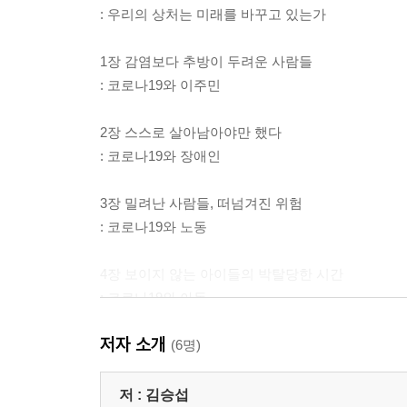
: 우리의 상처는 미래를 바꾸고 있는가
1장 감염보다 추방이 두려운 사람들
: 코로나19와 이주민
2장 스스로 살아남아야만 했다
: 코로나19와 장애인
3장 밀려난 사람들, 떠넘겨진 위험
: 코로나19와 노동
4장 보이지 않는 아이들의 박탈당한 시간
: 코로나19와 아동
저자 소개
5장 돌봄의 최전선에 선 사람들
(6명)
: 코로나19와 여성
저 :
김승섭