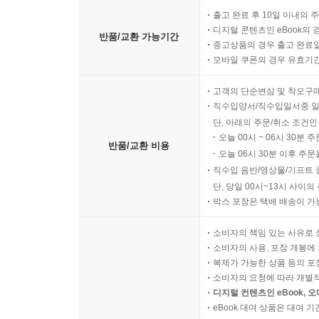
출고 완료 후 10일 이내의 
디지털 콘텐츠인 eBook의 
반품/교환 가능기간
중고상품의 경우 출고 완료일
모바일 쿠폰의 경우 유효기간(
고객의 단순변심 및 착오구
직수입양서/직수입일서중 일
단, 아래의 주문/취소 조건인
오늘 00시 ~ 06시 30분 
반품/교환 비용
오늘 06시 30분 이후 주문
직수입 음반/영상물/기프트 
단, 당일 00시~13시 사이
박스 포장은 택배 배송이 가
소비자의 책임 있는 사유로 
소비자의 사용, 포장 개봉에 
복제가 가능한 상품 등의 포장을 
소비자의 요청에 따라 개별
디지털 컨텐츠인 eBook, 
eBook 대여 상품은 대여 기