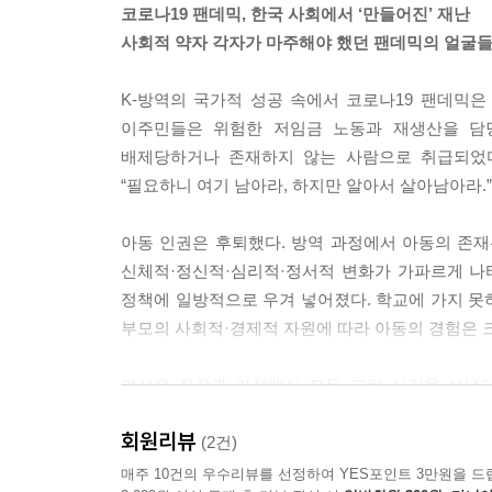
코로나19 팬데믹, 한국 사회에서 ‘만들어진’ 재난
사회적 약자 각자가 마주해야 했던 팬데믹의 얼굴
K-방역의 국가적 성공 속에서 코로나19 팬데믹
이주민들은 위험한 저임금 노동과 재생산을 담
배제당하거나 존재하지 않는 사람으로 취급되었다.
“필요하니 여기 남아라, 하지만 알아서 살아남아라.”
아동 인권은 후퇴했다. 방역 과정에서 아동의 존
신체적·정신적·심리적·정서적 변화가 가파르게 나
정책에 일방적으로 우겨 넣어졌다. 학교에 가지 못
부모의 사회적·경제적 자원에 따라 아동의 경험은 크
여성은 직장과 가정에서 모두 고된 시간을 보냈
조직에서 관리자가 아닌 일선 실무자로 일하는 경
회원리뷰
안전장비조차 없이 소독과 같은 방역 업무를 추가로
(2건)
여성의 실업률은 급증했다. 보육시설과 학교가 종
매주 10건의 우수리뷰를 선정하여 YES포인트 3만원을 드