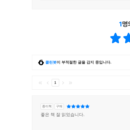
사회 불평등의 구조를 바로잡기 위한 길잡이가 될 
함께하는 시민이고자 했으나 결코 국민일 수는 없었
1
명
코로나19 팬데믹 3년, 울리지 못한 목소리를 그러
"영주권 취득한 태국 국적의 결혼 이주여성이었는
이렇게 줬는데, 그 집에 온 마스크를 세어보니까 한
했더니 그럴 리가 없다면서 확인을 하더래요. 그러
클린봇
이 부적절한 글을 감지 중입니다.
당연한 일이었다. 영주권자는 국민이 아니었으니
다중이용시설에서 ‘외국인 출입금지’ 내지는 ‘
1
‘외국인’임을 드러내지 않기 위해 숨을 죽여야 
친지를 극구 말려야만 했다. 놀라운 일은 아니었다
제공되는 경우가 대부분이었고, 이주민들이 알 수
종이책
구매
시점의 방역 수칙이 어떻게 되는지 파악하기조차 
좋은 책 잘 읽었습니다.
속에서 생활해야 했다. 하지만 아무 문제도 없었다.