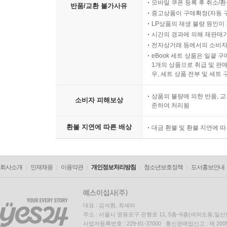
모바일 쿠폰 등록 후 취소/환
반품/교환 불가사유
중고상품이 구매확정(자동 
LP상품의 재생 불량 원인이 기
시간의 경과에 의해 재판매가
전자상거래 등에서의 소비자
eBook 세트 상품은 일괄 
1개의 상품으로 취급 및 판매
우, 세트 상품 전부 및 세트
상품의 불량에 의한 반품, 교
소비자 피해보상
준하여 처리됨
환불 지연에 따른 배상
대금 환불 및 환불 지연에 
회사소개
인재채용
이용약관
개인정보처리방침
청소년보호정책
도서홍보안내
대표 : 김석환, 최세라
주소 : 서울시 영등포구 은행로 11, 5층~6층(여의도동,일신
사업자등록번호 : 229-81-37000 통신판매업신고 : 제 200