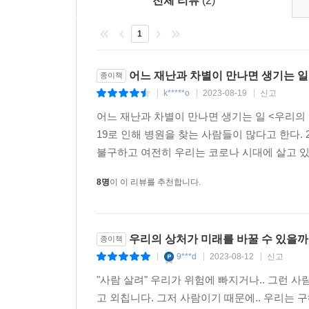
인종 차별 등 차별과 불평등의 역사 위에서 살아왔
전체 리뷰
(2)
이들은 사회적 고립과 경제위기 등, 팬데믹이
1
의사결정과정에서 권력을 가지고 있지 못했기에 방역
여성, 아동, 장애인, 비정규직, 이주민….
어느 재난과 차별이 만나면 생기는 일 
종이책
취약계층의 교차점으로 재난은 찾아든다
k*****o
2023-08-19
신고
|
|
|
어느 재난과 차별이 만나면 생기는 일 <우리의
여섯 연구자들은 『우리의 상처가 미래를 바꿀 수 
19로 인해 병원을 찾는 사람들이 많다고 한다.
동안 감내해야 했던 고통을 들여다본다. 이 책의 
불구하고 여전히 우리는 코로나 시대에 살고 있음
이 글에는 ‘이름’이 없다. 공저자 여섯 명의 이름
이는 이 책을 쓰기 위한 작업이 ‘각자가 각자의 전문
8명
이 이 리뷰를 추천합니다.
방식의 공저가 한국 사회의 지난 3년을 담아내기에
"두 가지 이유 때문이었다. 하나는 교차성이었다
우리의 상처가 미래를 바꿀 수 있을까
종이책
노동자였으며, 또 어떤 이는 장애를 가진 이주
9***d
2023-08-12
신고
|
|
|
기계적으로 나누어 분석할 수 없는 것이었다. (…)
"사람 살려" 우리가 위험에 빠지거나.. 그런 
사회를 살아낸 이들이었다. 팬데믹 시기 이주민이
고 외칩니다. 그저 사람이기 때문에.. 우리는 구
연구자가 각자 공부하고 활동하면서 구축한 세계를