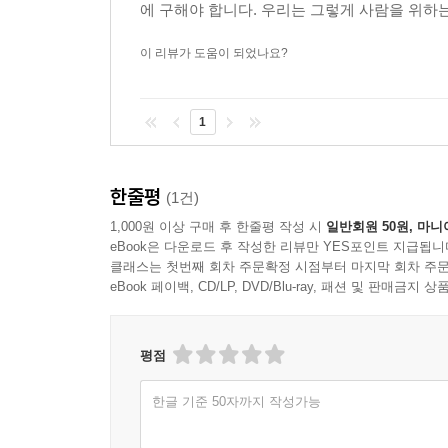
에 구해야 합니다. 우리는 그렇게 사람을 위하는
믿었다."
이 리뷰가 도움이 되었나요?
저자들은 이 작업을 시작한 2022년 여름부터 매
내용을 공유하고, 고민을 함께했다. 실제로 글을 
1
완성해 나갔다. 이 과정을 통해, 애초에 의도했던 것
연구한다고 하지만, 서로의 앎과 고민은 너무나도
‘우리나라’라는 표현을 보고 이주민 연구자는 이 책
한줄평
(1건)
장애인 연구자는 보호시설을 연구하면서 시설의 문
1,000원 이상 구매 후 한줄평 작성 시
일반회원 50원, 마니
연구자들이 수집해온 ‘이주여성’의 인터뷰를 보면
eBook은 다운로드 후 작성한 리뷰만 YES포인트 지급됩니
또한 있었다.
클래스는 첫번째 회차 주문확정 시점부터 마지막 회차 주문
eBook 페이백, CD/LP, DVD/Blu-ray, 패션 및 판매금
저자들은 서로의 공부를 나누면서 여성, 아동, 장애
한 권의 책으로 엮어냈다. 그리고 이 지난한 과
평점
있는지를 다시 한번 되새기고, 그 차별적인 구조가
있었다. 다루지 못한 지점도 많다. 성소수자, 노인,
한글 기준 50자까지 작성가능
작은 균열이 있고, 그 취약한 틈으로 감염은, 
흘러듦에 주목하고 이의를 제기하고자 했던 이 연구