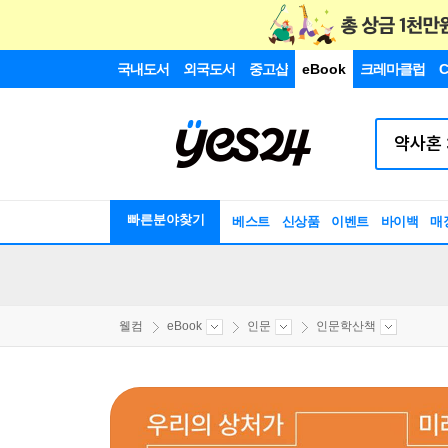
국내도서
외국도서
중고샵
eBook
크레마클럽
C
빠른분야찾기
베스트
신상품
이벤트
바이백
매
웰컴
eBook
인문
인문학산책