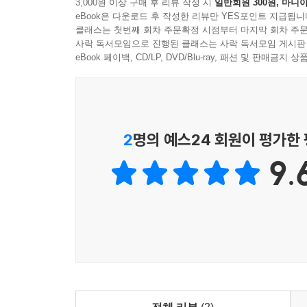
3,000원 이상 구매 후 리뷰 작성 시
일반회원 300원, 마니아
많았고, 이러한 가정 내 돌봄과 안전의 책임을 지
eBook은 다운로드 후 작성한 리뷰만 YES포인트 지급됩니
클래스는 첫번째 회차 주문확정 시점부터 마지막 회차 주문
가장 약한 노동자에게 위험한 작업을 떠넘기는 '
사락 독서모임으로 진행된 클래스는 사락 독서모임 게시판
팬데믹을 거치며 코로나19 감염의 위험이 더 높은
eBook 페이백, CD/LP, DVD/Blu-ray, 패션 및 판매금
자가 격리를 포함한 감염관리는 스스로 알아서 해야
노동자는 정규직 노동자에 비해 유급백신휴가를 사
주어지지 않았다.
2
명의 예스24 회원이 평가한
한국 사회에 뿌리깊게 박힌 비장애중심주의는 방역
9.
격리 시행시설로 지정된 장애인 거주시설에서는 거
기본권이 박탈되었다. 심지어 실제 감염은 통제를
정책이 아무런 정당성도 실효성도 없음이 분명한 
되거나 감염이 의심되어 자가 격리 또는 재택치료
이러한 상황 속에서 신장장애인의 코로나19 치명률은
코로나19 팬데믹은 순수하게 바이러스가 만들어낸
여성, 아동, 장애인, 비정규직 노동자, 이주민 등의