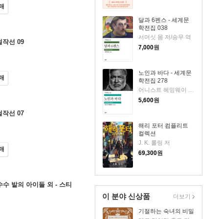
매
달과 6펜스 - 세계문
학전집 038
서머싯 몸 저/송무 역
걸작선 09
7,000
원
노인과 바다 - 세계문
매
학전집 278
어니스트 헤밍웨이 저/김욱동 역
5,600
원
걸작선 07
해리 포터 컴플리트
컬렉션
J. K. 롤링 저
매
69,300
원
수수 밭의 아이들 외 - 스티
이 분야 신상품
더보기
기절하는 숙녀의 비밀