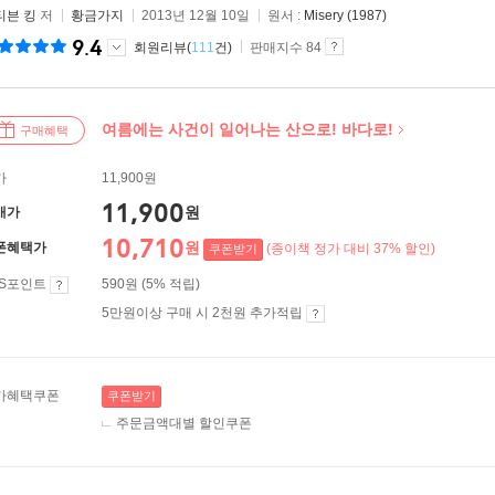
티븐 킹
저
황금가지
2013년 12월 10일
원서 :
Misery (1987)
9.4
회원리뷰(
111
건)
판매지수 84
여름에는 사건이 일어나는 산으로! 바다로!
구매혜택
가
11,900원
11,900
원
매가
10,710
원
폰혜택가
(종이책 정가 대비 37% 할인)
쿠폰받기
ES포인트
590원 (5% 적립)
5만원이상 구매 시 2천원 추가적립
가혜택쿠폰
쿠폰받기
주문금액대별 할인쿠폰