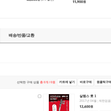
11,900
원
배송/반품/교환
카트에 넣기
바로구매
원클릭구
선택한 구매 상품
총
0
개 /
0
원
살렘스 롯 1
2017년 04월
제한없음
|
12,600
원