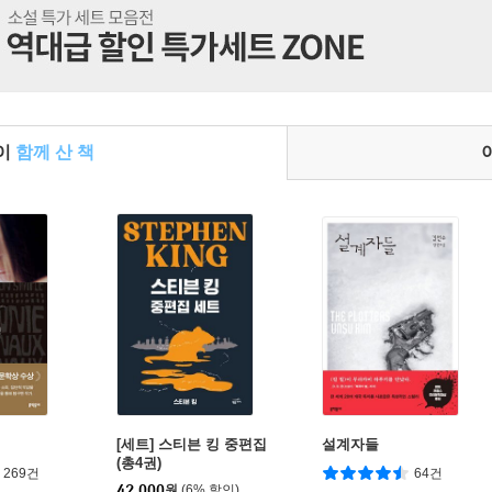
들이
함께 산 책
[세트] 스티븐 킹 중편집
설계자들
(총4권)
269건
64건
42,000
원
(6% 할인)