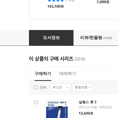
7,000
원
142,100
원
미저리 - 스티븐 킹 걸작선 10
도서정보
리뷰/한줄평
(43/68)
이 상품의 구매 시리즈
(12개)
구매하기
대여하기
최신순
품절포함
전체
살렘스 롯 2
2017년 04월
제한없음
|
12,600
원