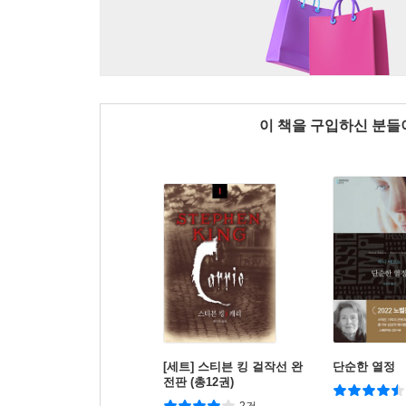
이 책을 구입하신 분
[세트] 스티븐 킹 걸작선 완
단순한 열정
전판 (총12권)
2건