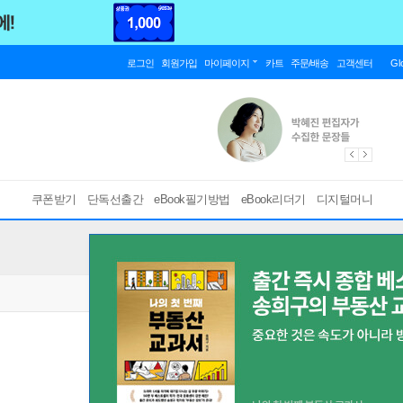
로그인
회원가입
마이페이지
카트
주문/배송
고객센터
Gl
쿠폰받기
단독선출간
eBook필기방법
eBook리더기
디지털머니