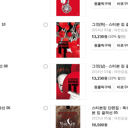
원클릭구매
바로구
 10
그것(하) - 스티븐 킹 
2014년 03월
제한없음
|
13,230
원
(10% 할인)
원클릭구매
바로구
선 08
그것(상) - 스티븐 킹 
2014년 03월
제한없음
|
13,230
원
(10% 할인)
원클릭구매
바로구
선 06
스티븐킹 단편집 : 옥
븐 킹 걸작선 05
2015년 05월
제한없음
|
10,500
원