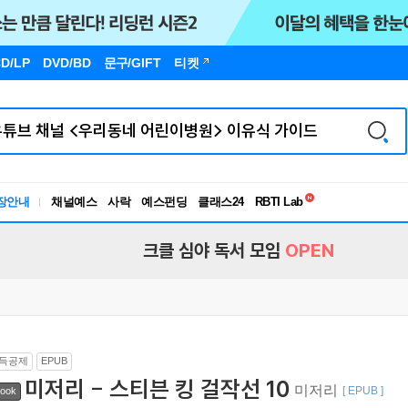
D/LP
DVD/BD
문구
/GIFT
티켓
독서유형검사
RBTI Lab
장안내
채널예스
사락
예스펀딩
클래스24
독서유형검사
크클 심야 독서 모임
OPEN
득공제
EPUB
미저리 - 스티븐 킹 걸작선 10
미저리
[ EPUB ]
ook