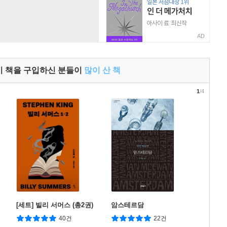
AD
이 책을 구입하신 분들이
많이 산 책
1
/4
[세트] 빌리 서머스 (총2권)
암스테르담
40건
22건