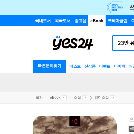
국내도서
외국도서
중고샵
eBook
크레마클럽
C
빠른분야찾기
베스트
신상품
이벤트
바이백
매
웰컴
eBook
소설
영미소설
소
eB