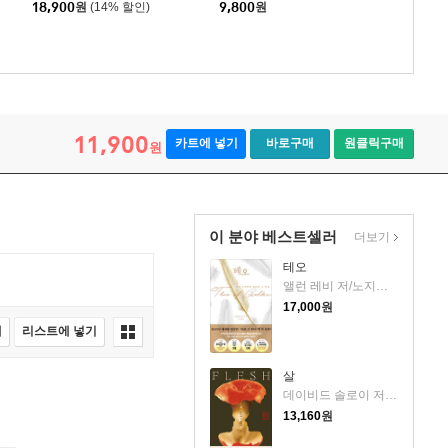
18,900
원
(14% 할인)
9,800
원
11,900
카트에 넣기
바로구매
원클릭구매
원
이 분야 베스트셀러
더보기
테오
앨런 레비 저/노지양 역
17,000
원
매
리스트에 넣기
살
데이비드 솔로이 저/송예슬 역
13,160
원