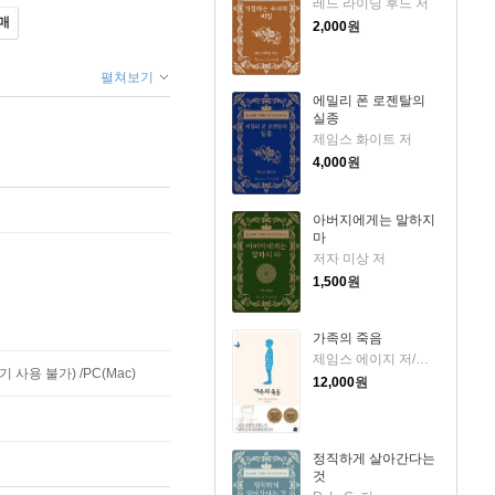
레드 라이딩 후드 저
매
2,000
원
펼쳐보기
에밀리 폰 로젠탈의
실종
제임스 화이트 저
4,000
원
아버지에게는 말하지
마
저자 미상 저
1,500
원
가족의 죽음
제임스 에이지 저/문희경 역
사용 불가) /PC(Mac)
12,000
원
정직하게 살아간다는
것